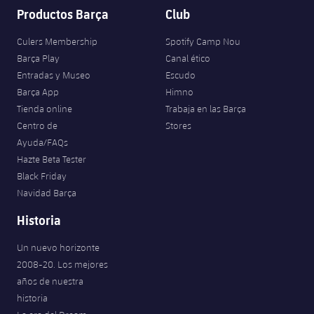
Jugadores
Clasificaciones
Productos Barça
Club
Juvenil
Noticias
Atletismo
plusicon
más
Fotos
Culers Membership
Spotify Camp Nou
Infantil
Barça Play
Canal ético
Actualidad
Baloncesto en silla de ruedas
plusicon
más
Entradas y Museo
Escudo
Historia
Alevín
Barça App
Himno
Masculino
Actualidad
Hockey sobre hielo
plusicon
más
Tienda online
Trabaja en las Barça
Palmarés
Centro de
Stores
Femenino
Jugadores
Actualidad
Hockey hierba
Ayuda/FAQs
plusicon
más
Hazte Beta Tester
Agenda
Calendario
Jugadores
Black Friday
Noticias
Patinaje artístico
plusicon
más
Navidad Barça
Resultados
Calendario
Hockey Hierba Masculino
Escuela de Patinaje
Actualidad
Historia
Clasificaciones
Resultados
Hockey Hierba Femenino
Un nuevo horizonte
Plantilla
Rugby
plusicon
más
2008-20. Los mejores
Clasificaciones
años de nuestra
Agenda
Actualidad
Voleibol
historia
plusicon
más