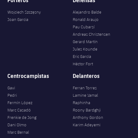
plusicon
más
Servicios Médicos
Acreditaciones
Fotos
Fotos
Infantil A
Entradas
SUB8 B
Wojciech Szczęsny
Alejandro Balde
Calendario
Campus Verano
Actualidad
Accesibilidad
Joan Garcia
Ronald Araujo
Historia
Instalaciones
Infantil B
Resultados
Pau Cubarsí
Resultados
Juvenil
Andreas Christensen
PLUSICON
MÁS
Palmarés
Gerard Martín
Clasificaciones
Jugadores
Cadete
Primer equipo
Jules Kounde
plusicon
más
Eric García
Jugadors
Clasificaciones
Infantil
Actualidad
Héctor Fort
Barça Atlètic
plusicon
más
Fotos
Centrocampistas
Delanteros
Alevín
Calendario
Actualidad
Base
plusicon
más
Gavi
Ferran Torres
Palmarés
Entradas
Pedri
Lamine Yamal
Calendario
Campus Verano
Actualidad
Fermín López
Raphinha
Historia
Resultados
Marc Casadó
Roony Bardghji
Resultados
Barça C
Frenkie de Jong
Anthony Gordon
PLUSICON
MÁS
Dani Olmo
Karim Adeyemi
Clasificaciones
Jugadores
Junior
Información general
Marc Bernal
plusicon
más