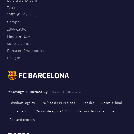
La era del Dream
Jugadores
Noticias
Team
Apúntate a las amateurs
plusicon
más
1950-61. Kubala y su
Calendario
Voleibol masculino
tiempo
Apúntate a las amateurs
PLUSICON
MÁS
1899-1909.
Resultados
Nacimiento y
Voleibol femenino
Carnet de las Secciones Amateurs
League of Legends
supervivencia
Clasificaciones
Barça en Champions
VALORANT Rising
League
Fotos
VALORANT Game Changers
eFootball
© Copyright FC Barcelona
Página Oficial del FC Barcelona
Términos legales
Política de Privacidad
Cookies
Accesibilidad
Contáctenos
Centro de ayuda/FAQs
Gestión del consentimiento
Consent choices