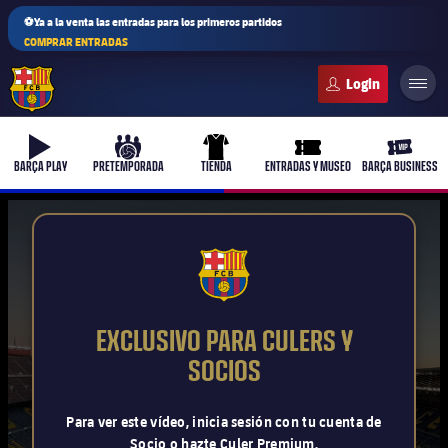
⚽Ya a la venta las entradas para los primeros partidos
COMPRAR ENTRADAS
FC Barcelona club badge
b-play
culers-ball
uniform
ticket-full
ticket-v
BARÇA PLAY
PRETEMPORADA
TIENDA
ENTRADAS Y MUSEO
BARÇA BUSINESS
PLUSICON
MÁS
FCB Barcelona badge
Primer equipo
EXCLUSIVO PARA CULERS Y
Femenino
SOCIOS
plusicon
más
Actualidad
Barça Atlètic
Para ver este vídeo, inicia sesión con tu cuenta de
plusicon
más
Socio o hazte Culer Premium.