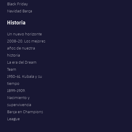
Black Friday
Jugadores
Noticias
Apúntate a las amateurs
plusicon
más
Navidad Barça
Calendario
Historia
Voleibol masculino
Apúntate a las amateurs
PLUSICON
MÁS
Un nuevo horizonte
Resultados
Voleibol femenino
Carnet de las Secciones Amateurs
League of Legends
2008-20. Los mejores
años de nuestra
Clasificaciones
VALORANT Rising
historia
La era del Dream
Fotos
VALORANT Game Changers
Team
1950-61. Kubala y su
eFootball
tiempo
1899-1909.
Nacimiento y
supervivencia
Barça en Champions
League