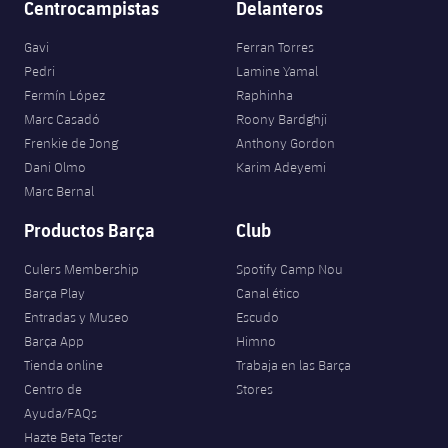
Centrocampistas
Delanteros
Jugadores
Clasificaciones
Juvenil
Noticias
Atletismo
plusicon
más
Gavi
Ferran Torres
Fotos
Pedri
Lamine Yamal
Infantil
Actualidad
Baloncesto en silla de ruedas
Fermín López
Raphinha
plusicon
más
Historia
Marc Casadó
Roony Bardghji
Alevín
Masculino
Actualidad
Frenkie de Jong
Anthony Gordon
Hockey sobre hielo
plusicon
más
Palmarés
Dani Olmo
Karim Adeyemi
Femenino
Marc Bernal
Jugadores
Actualidad
Hockey hierba
plusicon
más
Productos Barça
Club
Agenda
Calendario
Jugadores
Noticias
Patinaje artístico
plusicon
más
Culers Membership
Spotify Camp Nou
Resultados
Barça Play
Canal ético
Calendario
Hockey Hierba Masculino
Escuela de Patinaje
Actualidad
Entradas y Museo
Escudo
Barça App
Himno
Clasificaciones
Resultados
Hockey Hierba Femenino
Plantilla
Rugby
Tienda online
Trabaja en las Barça
plusicon
más
Centro de
Stores
Clasificaciones
Agenda
Ayuda/FAQs
Actualidad
Voleibol
plusicon
más
Hazte Beta Tester