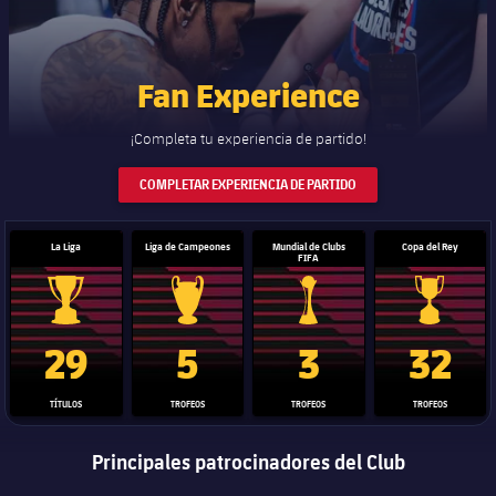
Fan Experience
¡Completa tu experiencia de partido!
COMPLETAR EXPERIENCIA DE PARTIDO
La Liga
Liga de Campeones
Mundial de Clubs
Copa del Rey
FIFA
Trofeo de La Liga
Trofeo de la Liga de Campeones
Trofeo del Mundial de Clube
Copa del 
29
5
3
32
TÍTULOS
TROFEOS
TROFEOS
TROFEOS
Principales patrocinadores del Club