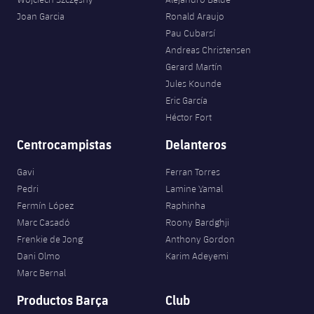
Joan Garcia
Ronald Araujo
Pau Cubarsí
Andreas Christensen
Gerard Martín
Jules Kounde
Eric García
Héctor Fort
Centrocampistas
Delanteros
Gavi
Ferran Torres
Pedri
Lamine Yamal
Fermín López
Raphinha
Marc Casadó
Roony Bardghji
Frenkie de Jong
Anthony Gordon
Dani Olmo
Karim Adeyemi
Marc Bernal
Productos Barça
Club