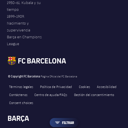
1950-61. Kubala y su
tiempo
1899-1909.
Nacimiento y
supervivencia
Barça en Champions
League
© Copyright FC Barcelona
Página Oficial del FC Barcelona
Términos legales
Política de Privacidad
Cookies
Accesibilidad
Contáctenos
Centro de ayuda/FAQs
Gestión del consentimiento
Consent choices
LABEL.ARIA.FILTER
FILTRAR