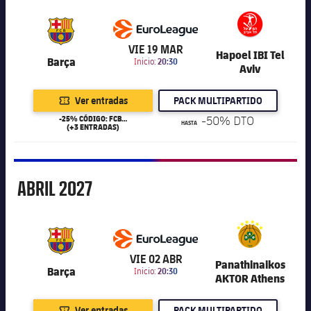
6.201
VIE 19 MAR
Hapoel IBI Tel
Barça
Inicio:
20:30
Aviv
Ver entradas
PACK MULTIPARTIDO
-25% CÓDIGO: FCB25
-50% DTO
HASTA
(+3 ENTRADAS)
Abril
ABRIL
2027
6.201
VIE 02 ABR
Panathinaikos
Barça
Inicio:
20:30
AKTOR Athens
Ver entradas
PACK MULTIPARTIDO