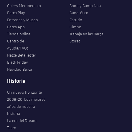
Culers Membership
Spotify Camp Nou
Barça Play
Canal ético
Entradas y Museo
Escudo
Barça App
Himno
Tienda online
Trabaja en las Barça
Centro de
Stores
Ayuda/FAQs
Hazte Beta Tester
Black Friday
Navidad Barça
Historia
Un nuevo horizonte
2008-20. Los mejores
años de nuestra
historia
La era del Dream
Team