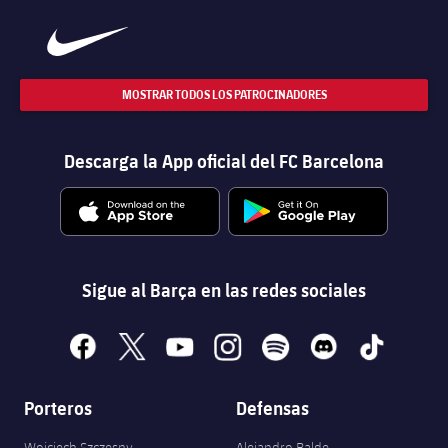
MOSTRAR TODOS LOS PATROCINADORES
Descarga la App oficial del FC Barcelona
Sigue al Barça en las redes sociales
facebook
x
youtube
instagram
spotify
discord
tiktok
Porteros
Defensas
Wojciech Szczęsny
Alejandro Balde