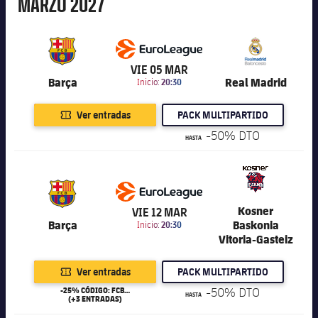
Marzo
MARZO
2027
6.201
VIE 05 MAR
Barça
Real Madrid
Inicio:
20:30
Ver entradas
PACK MULTIPARTIDO
-50% DTO
HASTA
6.201
Kosner
VIE 12 MAR
Barça
Baskonia
Inicio:
20:30
Vitoria-Gasteiz
Ver entradas
PACK MULTIPARTIDO
-25% CÓDIGO: FCB25
-50% DTO
HASTA
(+3 ENTRADAS)