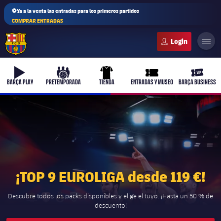
⚽Ya a la venta las entradas para los primeros partidos
COMPRAR ENTRADAS
FC Barcelona club badge
b-play
culers-ball
uniform
ticket-full
ticket-v
BARÇA PLAY
PRETEMPORADA
TIENDA
ENTRADAS Y MUSEO
BARÇA BUSINESS
PLUSICON
MÁS
Primer equipo
¡TOP 9 EUROLIGA desde 119 €!
Femenino
plusicon
más
Descubre todos los packs disponibles y elige el tuyo. ¡Hasta un 50 % de
Actualidad
descuento!
Barça Atlètic
plusicon
más