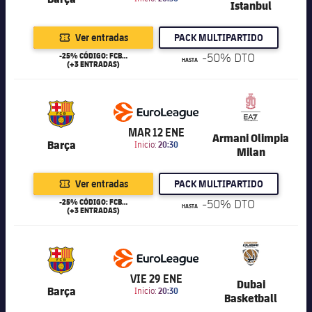
Istanbul
Ver entradas
PACK MULTIPARTIDO
-25% CÓDIGO: FCB25
-50% DTO
HASTA
(+3 ENTRADAS)
6.201
MAR 12 ENE
Armani Olimpia
Barça
Inicio:
20:30
Milan
Ver entradas
PACK MULTIPARTIDO
-25% CÓDIGO: FCB25
-50% DTO
HASTA
(+3 ENTRADAS)
6.201
VIE 29 ENE
Dubai
Barça
Inicio:
20:30
Basketball