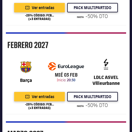
Ver entradas
PACK MULTIPARTIDO
-25% CÓDIGO: FCB25
-50% DTO
HASTA
(+3 ENTRADAS)
Febrero
FEBRERO
2027
6.201
MIÉ 03 FEB
LDLC ASVEL
Barça
Inicio:
20:30
Villeurbanne
Ver entradas
PACK MULTIPARTIDO
-25% CÓDIGO: FCB25
-50% DTO
HASTA
(+3 ENTRADAS)