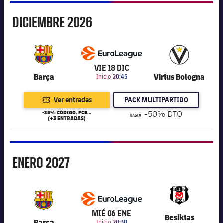
Diciembre
DICIEMBRE
2026
6.201
VIE 18 DIC
Barça
Virtus Bologna
Inicio:
20:45
Ver entradas
PACK MULTIPARTIDO
-25% CÓDIGO: FCB25
-50% DTO
HASTA
(+3 ENTRADAS)
Enero
ENERO
2027
6.201
MIÉ 06 ENE
Besiktas
Barça
Inicio:
20:30