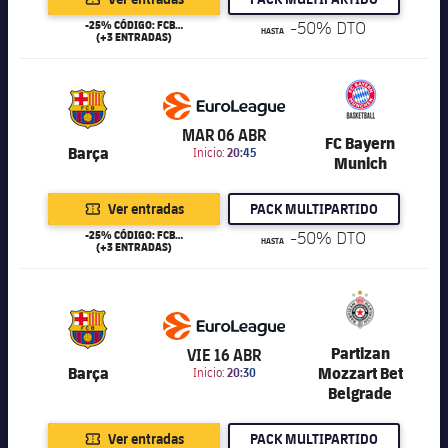
-25% CÓDIGO: FCB25
-50% DTO
HASTA
(+3 ENTRADAS)
6.201
MAR 06 ABR
FC Bayern
Barça
Inicio:
20:45
Munich
Ver entradas
PACK MULTIPARTIDO
-25% CÓDIGO: FCB25
-50% DTO
HASTA
(+3 ENTRADAS)
6.201
Partizan
VIE 16 ABR
Barça
Mozzart Bet
Inicio:
20:30
Belgrade
Ver entradas
PACK MULTIPARTIDO