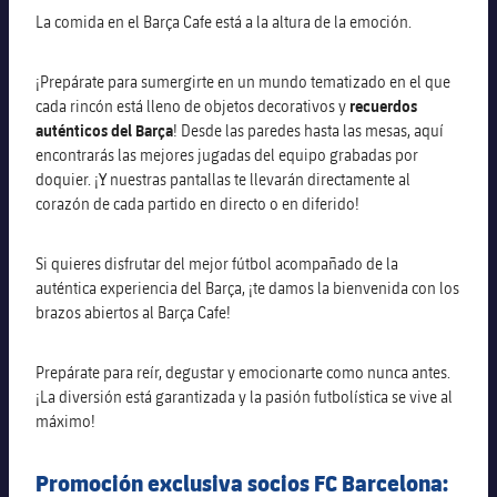
Calendario
Campus Verano
Base
La comida en el Barça Cafe está a la altura de la emoción.
SUB13
SUB13 B
Entradas
Barça Atlètic
¡Prepárate para sumergirte en un mundo tematizado en el que
PLUSICON
MÁS
SUB12
SUB12 C
cada rincón está lleno de objetos decorativos y
recuerdos
Gameday Shows
Junior
Primer Equipo
auténticos del Barça
! Desde las paredes hasta las mesas, aquí
plusicon
más
SUB11 A
encontrarás las mejores jugadas del equipo grabadas por
SUB11 C
Resultados
Cadete A
doquier. ¡Y nuestras pantallas te llevarán directamente al
Actualidad
Barça Atlètic
plusicon
más
corazón de cada partido en directo o en diferido!
SUB11 B
Clasificación
Cadete B
Calendario
Actualidad
Base
plusicon
más
Si quieres disfrutar del mejor fútbol acompañado de la
SUB10 A
Jugadores
Infantil A
auténtica experiencia del Barça, ¡te damos la bienvenida con los
Entradas
Calendario
Actualidad
brazos abiertos al Barça Cafe!
SUB10 B
PLUSICON
MÁS
Fotos
Infantil B
Resultados
Resultados
Juvenil
Primer equipo
Prepárate para reír, degustar y emocionarte como nunca antes.
SUB9 A
plusicon
más
Historia
¡La diversión está garantizada y la pasión futbolística se vive al
Mini
Clasificaciones
Clasificaciones
Cadete A
máximo!
Actualidad
SUB9 B
Barça Atlètic
plusicon
más
Palmarés
Jugadores
Jugadores
Cadete B
Promoción exclusiva socios FC Barcelona:
Calendario
SUB8 A
Actualidad
Base