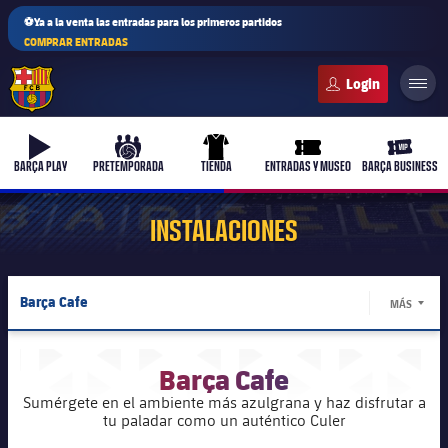
⚽Ya a la venta las entradas para los primeros partidos
COMPRAR ENTRADAS
FC Barcelona club badge
b-play
culers-ball
uniform
ticket-full
ticket-v
BARÇA PLAY
PRETEMPORADA
TIENDA
ENTRADAS Y MUSEO
BARÇA BUSINESS
INSTALACIONES
PLUSICON
MÁS
Barça Cafe
MÁS
Primer equipo
LABEL.
Spotify Camp Nou
Femenino
Barça Cafe
plusicon
más
Palau Blaugrana
Sumérgete en el ambiente más azulgrana y haz disfrutar a
Actualidad
Barça Atlètic
tu paladar como un auténtico Culer
plusicon
más
Estadi Johan Cruyff