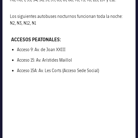
Jugadores
Noticias
Apúntate a las amateurs
plusicon
más
Los siguientes autobuses nocturnos funcionan toda la noche:
Calendario
Voleibol masculino
N2, N3, N12, N1
Apúntate a las amateurs
PLUSICON
MÁS
Resultados
Voleibol femenino
ACCESOS PEATONALES:
Carnet de las Secciones Amateurs
League of Legends
Acceso 9: Av. de Joan XXIII
Clasificaciones
VALORANT Rising
Acceso 15: Av. Arístides Maillol
Fotos
Acceso 15A: Av. Les Corts (Acceso Sede Social)
VALORANT Game Changers
eFootball