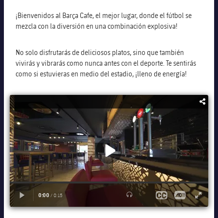
Calendario
Actualidad
Barça Legends
¡Bienvenidos al Barça Cafe, el mejor lugar, donde el fútbol se
plusicon
más
Barça Store
mezcla con la diversión en una combinación explosiva!
Entradas
Calendario
Contacto
Ciutat Esportiva
Formativo masculino
plusicon
más
No solo disfrutarás de deliciosos platos, sino que también
Resultados
Entradas
La Masia
vivirás y vibrarás como nunca antes con el deporte. Te sentirás
Jugadores
Actualidad
Formativo femenino
plusicon
más
como si estuvieras en medio del estadio, ¡lleno de energía!
Clasificaciones
Servicios de restauración
Resultados
Partidos
Fotos
F. Barça Genuine
Actualidad
Espai Barça
Jugadoras
Clasificaciones
Noticias
Juvenil A
Campus Verano
Fotos
Casa del Soci
Palmarés
Jugadores
Sobre Nosotros
Juvenil B
Femenino B
PLUSICON
MÁS
Fotos
Fotos
SUB16
Femenino C
Primer Equipo
plusicon
más
Jugadoras históricas
Historia
SUB15
Juvenil
Actualidad
Base
plusicon
más
SUB14
SUB14 B