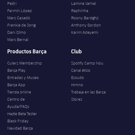
Pedri
Lamine Yamal
Fermín López
Raphinha
Marc Casadó
Roony Bardghji
Frenkie de Jong
Anthony Gordon
Dani Olmo
Karim Adeyemi
Marc Bernal
Productos Barça
Club
Culers Membership
Spotify Camp Nou
Barça Play
Canal ético
Entradas y Museo
Escudo
Barça App
Himno
Tienda online
Trabaja en las Barça
Centro de
Stores
Ayuda/FAQs
Hazte Beta Tester
Black Friday
Navidad Barça