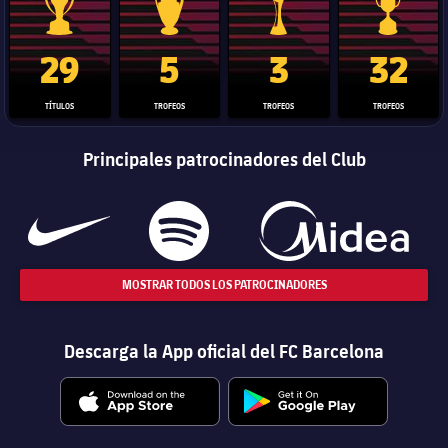
Trofeo de La Liga
Trofeo de la Liga de Campeones
Trofeo del Mundial de Clube
Copa del 
29
5
3
32
TÍTULOS
TROFEOS
TROFEOS
TROFEOS
Principales patrocinadores del Club
MOSTRAR TODOS LOS PATROCINADORES
Descarga la App oficial del FC Barcelona