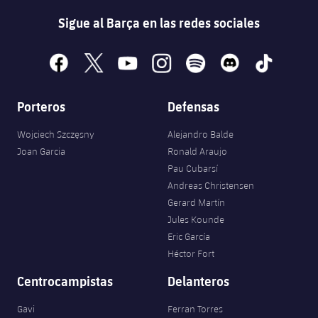
Sigue al Barça en las redes sociales
facebook
x
youtube
instagram
spotify
discord
tiktok
Porteros
Defensas
Wojciech Szczęsny
Alejandro Balde
Joan Garcia
Ronald Araujo
Pau Cubarsí
Andreas Christensen
Gerard Martín
Jules Kounde
Eric García
Héctor Fort
Centrocampistas
Delanteros
Gavi
Ferran Torres