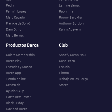
Jugadores
Pedri
Lamine Yamal
Noticias
Apúntate a las amateurs
plusicon
más
Fermín López
Raphinha
Calendario
Marc Casadó
Roony Bardghji
Voleibol masculino
Apúntate a las amateurs
Frenkie de Jong
Anthony Gordon
PLUSICON
MÁS
Resultados
Dani Olmo
Karim Adeyemi
Voleibol femenino
Carnet de las Secciones Amateurs
League of Legends
Marc Bernal
Clasificaciones
Productos Barça
Club
VALORANT Rising
Fotos
Culers Membership
Spotify Camp Nou
VALORANT Game Changers
Barça Play
Canal ético
Entradas y Museo
Escudo
eFootball
Barça App
Himno
Tienda online
Trabaja en las Barça
Centro de
Stores
Ayuda/FAQs
Hazte Beta Tester
Black Friday
Navidad Barça