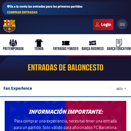
⚽Ya a la venta las entradas para los primeros partidos
COMPRAR ENTRADAS
FC Barcelona club badge
b-play
culers-ball
uniform
ticket-full
ticket-v
PRETEMPORADA
TIENDA
ENTRADAS Y MUSEO
BARÇA BUSINESS
BARÇA EDUCATION
ENTRADAS DE BALONCESTO
PLUSICON
MÁS
Fan Experience
MÁS
Primer equipo
LABEL
Entradas
Femenino
plusicon
más
INFORMACIÓN IMPORTANTE:
Packs y promociones
discount
Para comprar una experiencia, necesitas tener una entrada
Actualidad
Barça Atlètic
plusicon
más
para un partido. Solo válido para aficionados FC Barcelona.
Grupos y Rookies