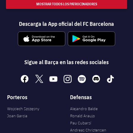
MOSTRAR TODOS LOS PATROCINADORES
Descarga la App oficial del FC Barcelona
Sigue al Barça en las redes sociales
facebook
x
youtube
instagram
spotify
discord
tiktok
Porteros
Defensas
Wojciech Szczęsny
Alejandro Balde
Joan Garcia
Ronald Araujo
Pau Cubarsí
Andreas Christensen