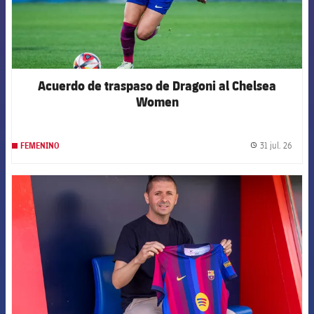
Acuerdo de traspaso de Dragoni al Chelsea
Women
31 jul. 26
FEMENINO
label.
FCB Barcelona badge