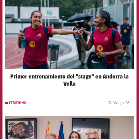
Primer entrenamiento del “stage” en Andorra la
Vella
06 ago. 26
FEMENINO
label.
FCB Barcelona badge