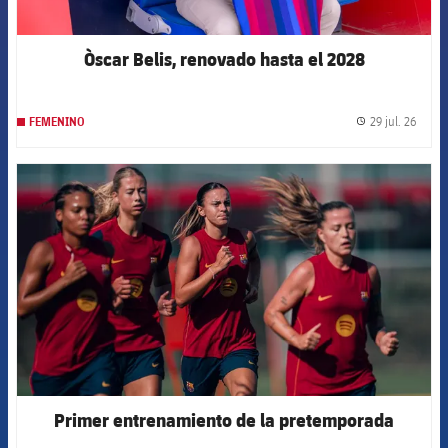
Òscar Belis, renovado hasta el 2028
29 jul. 26
FEMENINO
label.
FCB Barcelona badge
Primer entrenamiento de la pretemporada