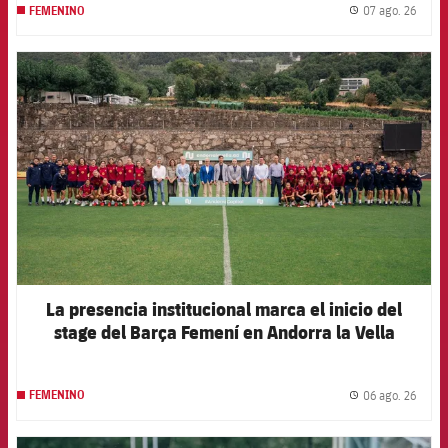
07 ago. 26
FEMENINO
label.
FCB Barcelona badge
La presencia institucional marca el inicio del
stage del Barça Femení en Andorra la Vella
06 ago. 26
FEMENINO
label.
FCB Barcelona badge