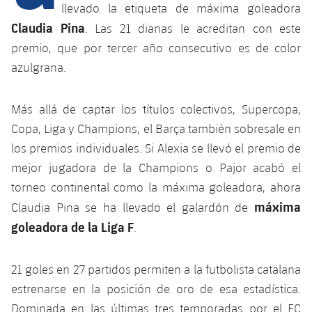
Calendario
Campus Verano
Base
llevado la etiqueta de máxima goleadora
Claudia Pina
SUB13
. Las 21 dianas le acreditan con este
SUB13 B
Entradas
Barça Atlètic
plusicon
más
premio, que por tercer año consecutivo es de color
PLUSICON
MÁS
SUB12
SUB12 C
azulgrana.
Gameday Shows
Junior
Primer Equipo
Instalaciones
plusicon
más
SUB11 A
SUB11 C
Resultados
Más allá de captar los títulos colectivos, Supercopa,
Cadete A
Actualidad
Barça Atlètic
Spotify Camp Nou
plusicon
más
Copa, Liga y Champions, el Barça también sobresale en
SUB11 B
Clasificación
Cadete B
los premios individuales. Si Alexia se llevó el premio de
Calendario
Actualidad
Palau Blaugrana
Base
plusicon
más
SUB10 A
mejor jugadora de la Champions o Pajor acabó el
Jugadores
Infantil A
Entradas
torneo continental como la máxima goleadora, ahora
Calendario
Estadi Johan Cruyff
Actualidad
SUB10 B
máxima
PLUSICON
MÁS
Claudia Pina se ha llevado el galardón de
Fotos
Infantil B
Resultados
Resultados
goleadora de la Liga F
.
Juvenil
Barça Cafe
Primer equipo
SUB9 A
plusicon
más
plusicon
más
Historia
Mini
Clasificaciones
Clasificaciones
Cadete A
21 goles en 27 partidos permiten a la futbolista catalana
Ciutat Esportiva
Actualidad
SUB9 B
Barça Atlètic
plusicon
más
Servicios
Palmarés
estrenarse en la posición de oro de esa estadística.
plusicon
más
Jugadores
Jugadores
Cadete B
Calendario
SUB8 A
La Masia
Dominada en las últimas tres temporadas por el FC
Actualidad
Base