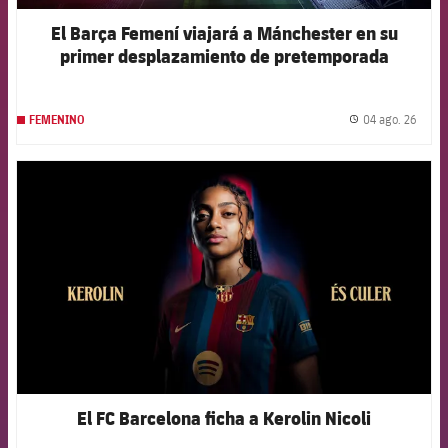
El Barça Femení viajará a Mánchester en su
primer desplazamiento de pretemporada
04 ago. 26
FEMENINO
label.
FCB Barcelona badge
El FC Barcelona ficha a Kerolin Nicoli