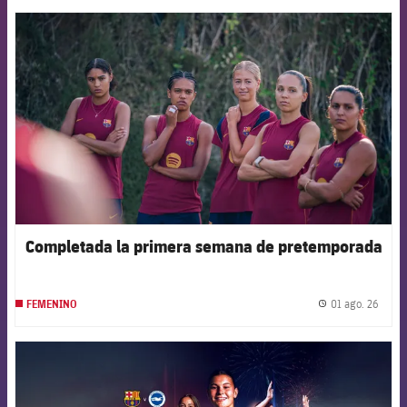
FCB Barcelona badge
Completada la primera semana de pretemporada
01 ago. 26
FEMENINO
label.
FCB Barcelona badge