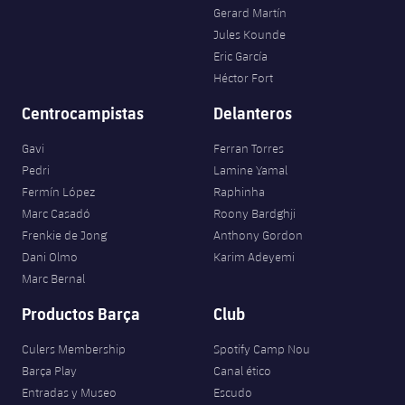
Gerard Martín
Jules Kounde
Eric García
Héctor Fort
Centrocampistas
Delanteros
Gavi
Ferran Torres
Pedri
Lamine Yamal
Fermín López
Raphinha
Marc Casadó
Roony Bardghji
Frenkie de Jong
Anthony Gordon
Dani Olmo
Karim Adeyemi
Marc Bernal
Productos Barça
Club
Culers Membership
Spotify Camp Nou
Barça Play
Canal ético
Entradas y Museo
Escudo