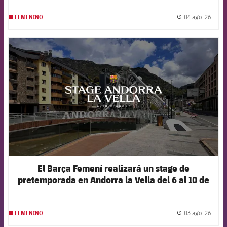
04 ago. 26
FEMENINO
label.
FCB Barcelona badge
El Barça Femení realizará un stage de
pretemporada en Andorra la Vella del 6 al 10 de
agosto
03 ago. 26
FEMENINO
label.