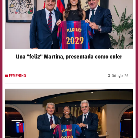
Una "feliz" Martina, presentada como culer
06 ago. 26
FEMENINO
label.
FCB Barcelona badge