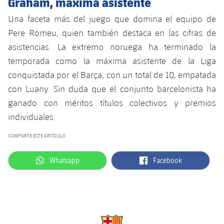
Graham, máxima asistente
Jugadores
Clasificaciones
Juvenil
Noticias
Atletismo
Una faceta más del juego que domina el equipo de
plusicon
más
Fotos
Pere Romeu, quien también destaca en las cifras de
Infantil
Actualidad
Baloncesto en silla de ruedas
asistencias. La extremo noruega ha terminado la
plusicon
más
Historia
temporada como la máxima asistente de la Liga
Alevín
Masculino
Actualidad
Hockey sobre hielo
conquistada por el Barça, con un total de 10, empatada
plusicon
más
Palmarés
con Luany. Sin duda que el conjunto barcelonista ha
Femenino
Jugadores
Actualidad
Hockey hierba
ganado con méritos títulos colectivos y premios
plusicon
más
individuales.
Agenda
Calendario
Jugadores
Noticias
Patinaje artístico
plusicon
más
COMPARTE ESTE ARTÍCULO
Resultados
Calendario
Hockey Hierba Masculino
Escuela de Patinaje
Actualidad
label.aria.whatsapp
label.aria.facebook
Whatsapp
Facebook
Clasificaciones
Resultados
Hockey Hierba Femenino
Plantilla
Rugby
plusicon
más
Clasificaciones
Agenda
Actualidad
Voleibol
plusicon
más