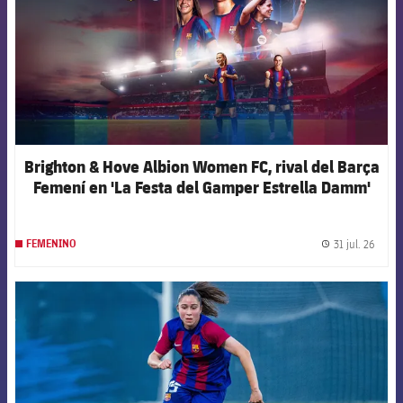
Brighton & Hove Albion Women FC, rival del Barça
Femení en 'La Festa del Gamper Estrella Damm'
31 jul. 26
FEMENINO
label.
FCB Barcelona badge