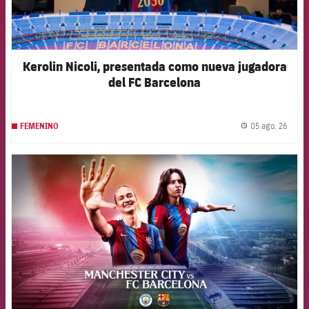
Kerolin Nicoli, presentada como nueva jugadora
del FC Barcelona
05 ago. 26
FEMENINO
label.
FCB Barcelona badge