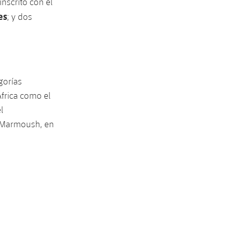
nscrito con el
es
; y dos
gorías
África como el
l
o Marmoush, en