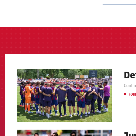
label.aria.barcelon
De
FCB Barcelona badge
Contin
FOR
Ju
FCB Barcelona badge