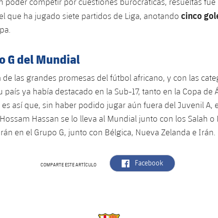
 poder competir por cuestiones burocráticas, resueltas fue i
cinco gol
 el que ha jugado siete partidos de Liga, anotando
pa.
o G del Mundial
a de las grandes promesas del fútbol africano, y con las cate
su país ya había destacado en la Sub-17, tanto en la Copa de 
es así que, sin haber podido jugar aún fuera del Juvenil A, e
Hossam Hassan se lo lleva al Mundial junto con los Salah 
rán en el Grupo G, junto con Bélgica, Nueva Zelanda e Irán.
label.aria.facebook
Facebook
COMPARTE ESTE ARTÍCULO