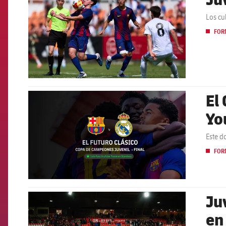
Los cu
FOR
El 
FCB Barcelona badge
Yo
Este d
FOR
Ju
FCB Barcelona badge
en 