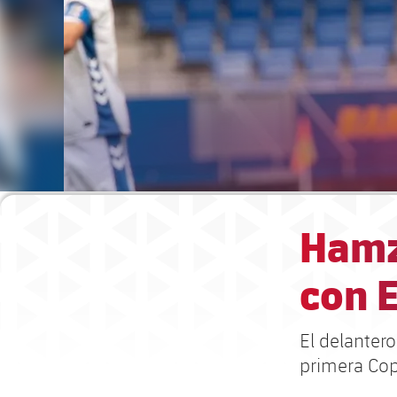
Hamz
con 
El delantero
primera Co