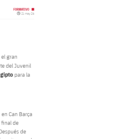
FORMATIVO
Fecha de publicación
21 may 26
 el gran
te del Juvenil
Egipto
para la
o en Can Barça
final de
. Después de