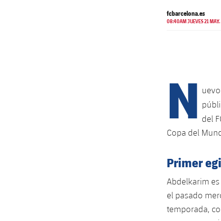
fcbarcelona.es
08:40AM JUEVES 21 MAY.
N
uevo 
públi
del F
Copa del Mund
Primer egi
Abdelkarim es 
el pasado merc
temporada, con