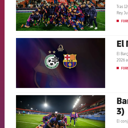
Tras 1
Rey Ju
FOR
El
FCB Barcelona badge
El Bar
2026 a
FOR
Ba
FCB Barcelona badge
3)
El con