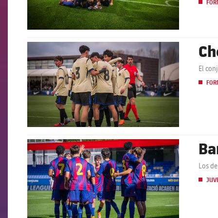
FOR
Ch
FCB Barcelona badge
El con
FOR
Ba
FCB Barcelona badge
Los de
JUVE