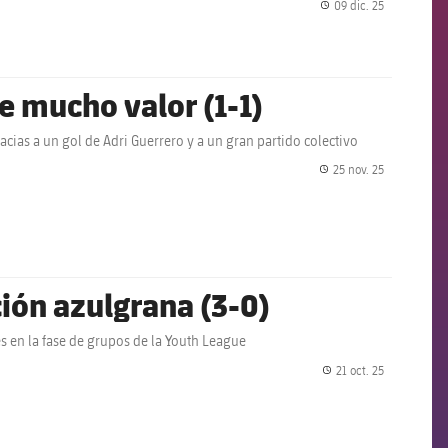
09 dic. 25
label.share.
e mucho valor (1-1)
cias a un gol de Adri Guerrero y a un gran partido colectivo
25 nov. 25
label.share.
ión azulgrana (3-0)
s en la fase de grupos de la Youth League
21 oct. 25
label.share.