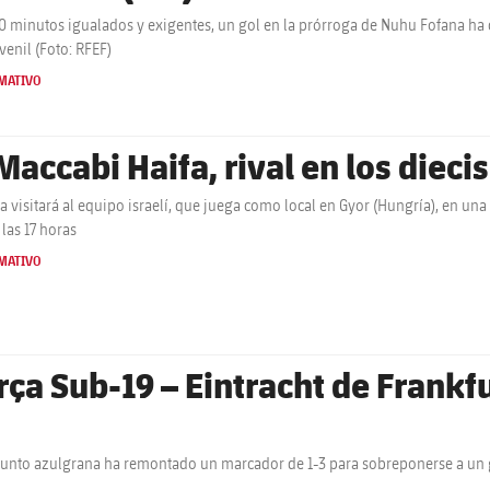
20 minutos igualados y exigentes, un gol en la prórroga de Nuhu Fofana ha ce
venil (Foto: RFEF)
MATIVO
 Maccabi Haifa, rival en los diec
ça visitará al equipo israelí, que juega como local en Gyor (Hungría), en una
 las 17 horas
MATIVO
rça Sub-19 – Eintracht de Frankf
junto azulgrana ha remontado un marcador de 1-3 para sobreponerse a un 