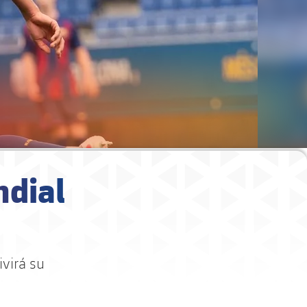
ndial
ivirá su