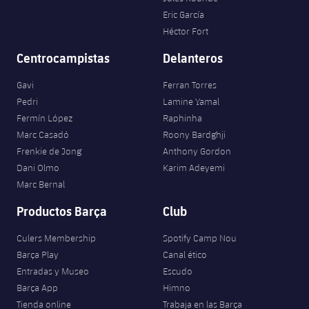
Eric García
Héctor Fort
Centrocampistas
Delanteros
Gavi
Ferran Torres
Pedri
Lamine Yamal
Fermín López
Raphinha
Marc Casadó
Roony Bardghji
Frenkie de Jong
Anthony Gordon
Dani Olmo
Karim Adeyemi
Marc Bernal
Productos Barça
Club
Culers Membership
Spotify Camp Nou
Barça Play
Canal ético
Entradas y Museo
Escudo
Barça App
Himno
Tienda online
Trabaja en las Barça