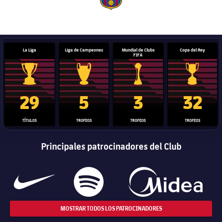
label.aria.barcelona
La Liga
Liga de Campeones
Mundial de Clubs
Copa del Rey
FIFA
Trofeo de La Liga
Trofeo de la Liga de Campeones
Trofeo del Mundial de Clube
Copa del 
29
5
3
32
TÍTULOS
TROFEOS
TROFEOS
TROFEOS
Principales patrocinadores del Club
MOSTRAR TODOS LOS PATROCINADORES