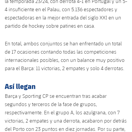
la temporada 23/24, con derrota 4-1 en Portugal y un 5-
Jugadores
Noticias
Apúntate a las amateurs
4 insuficiente en el Palau, con 5.136 espectadores y
plusicon
más
espectadoras en la mejor entrada del siglo XXI en un
Calendario
Voleibol masculino
Apúntate a las amateurs
partido de hockey sobre patines en casa.
PLUSICON
MÁS
Resultados
Voleibol femenino
Carnet de las Secciones Amateurs
League of Legends
En total, ambos conjuntos se han enfrentado un total
Clasificaciones
de 17 ocasiones contando todas las competiciones
VALORANT Rising
internacionales posibles, con un balance muy positivo
Fotos
para el Barça: 11 victorias, 2 empates y solo 4 derrotas.
VALORANT Game Changers
eFootball
Así llegan
Barça y Sporting CP se encuentran tras acabar
segundos y terceros de la fase de grupos,
respectivamente. En el grupo A, los azulgrana, con 7
victorias, 2 empates y una derrota, acabaron por detrás
del Porto con 23 puntos en diez jornadas. Por su parte,