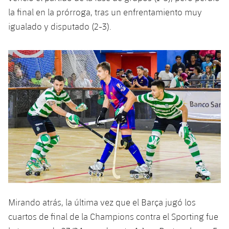
Jugadores
Clasificaciones
la final en la prórroga, tras un enfrentamiento muy
Juvenil
Noticias
Atletismo
plusicon
más
igualado y disputado (2-3).
Fotos
Infantil
Actualidad
Baloncesto en silla de ruedas
plusicon
más
Historia
Alevín
Masculino
Actualidad
Hockey sobre hielo
plusicon
más
Palmarés
Femenino
Jugadores
Actualidad
Hockey hierba
plusicon
más
Agenda
Calendario
Jugadores
Noticias
Patinaje artístico
plusicon
más
Resultados
Calendario
Hockey Hierba Masculino
Escuela de Patinaje
Actualidad
Clasificaciones
Resultados
Hockey Hierba Femenino
Plantilla
Rugby
plusicon
más
Mirando atrás, la última vez que el Barça jugó los
Clasificaciones
Agenda
Actualidad
Voleibol
cuartos de final de la Champions contra el Sporting fue
plusicon
más