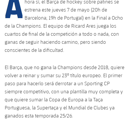
A
Calendario
hora sí, el Barça de hockey sobre patines se
Campus Verano
Base
estrena este jueves 7 de mayo (20h de
SUB13
SUB13 B
Entradas
Barça Atlètic
Barcelona; 19h de Portugal) en la Final a Ocho
plusicon
más
PLUSICON
MÁS
de la Champions. El equipo de Ricard Ares juega los
SUB12
SUB12 C
Gameday Shows
Junior
Primer Equipo
cuartos de final de la competición a todo o nada, con
Instalaciones
plusicon
más
SUB11 A
ganas de seguir haciendo camino, pero siendo
SUB11 C
Resultados
Cadete A
Actualidad
Barça Atlètic
Spotify Camp Nou
conscientes de la dificultad.
plusicon
más
SUB11 B
Clasificación
Cadete B
Calendario
Actualidad
Palau Blaugrana
Base
El Barça, que no gana la Champions desde 2018, quiere
plusicon
más
SUB10 A
Jugadores
Infantil A
volver a reinar y sumar su 23º título europeo. El primer
Entradas
Calendario
Estadi Johan Cruyff
Actualidad
paso para hacerlo será derrotar a un Sporting CP
SUB10 B
PLUSICON
MÁS
Fotos
Infantil B
siempre competitivo, con una plantilla muy completa y
Resultados
Resultados
Juvenil
Barça Cafe
Primer equipo
SUB9 A
plusicon
más
que quiere sumar la Copa de Europa a la Taça
plusicon
más
Historia
Mini
Clasificaciones
Portuguesa, la Supertaça y el Mundial de Clubes ya
Clasificaciones
Cadete A
Ciutat Esportiva
Actualidad
SUB9 B
Barça Atlètic
plusicon
más
ganados esta temporada 25/26.
Servicios
Palmarés
plusicon
más
Jugadores
Jugadores
Cadete B
Calendario
SUB8 A
La Masia
Actualidad
Base