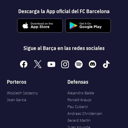
Descarga la App oficial del FC Barcelona
Sigue al Barça en las redes sociales
facebook
x
youtube
instagram
spotify
discord
tiktok
Porteros
Defensas
Wojciech Szczęsny
Alejandro Balde
Joan Garcia
Ronald Araujo
Pau Cubarsí
Andreas Christensen
Gerard Martín
Jules Kounde