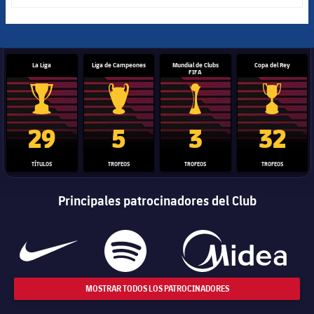
La Liga
Liga de Campeones
Mundial de Clubs
Copa del Rey
FIFA
Trofeo de La Liga
Trofeo de la Liga de Campeones
Trofeo del Mundial de Clube
Copa del 
29
5
3
32
TÍTULOS
TROFEOS
TROFEOS
TROFEOS
Principales patrocinadores del Club
MOSTRAR TODOS LOS PATROCINADORES