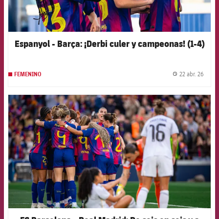
Espanyol - Barça: ¡Derbi culer y campeonas! (1-4)
22 abr. 26
FEMENINO
label.
FCB Barcelona badge