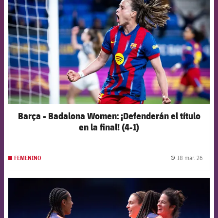
Barça - Badalona Women: ¡Defenderán el título
en la final! (4-1)
18 mar. 26
FEMENINO
label.
FCB Barcelona badge