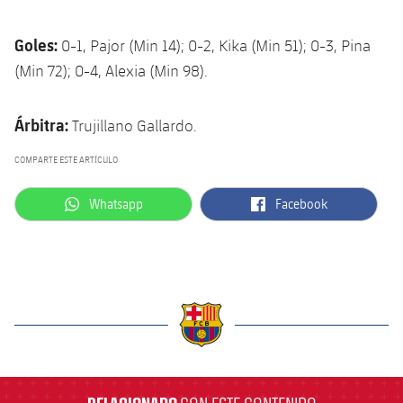
Goles:
0-1, Pajor (Min 14); 0-2, Kika (Min 51); 0-3, Pina
(Min 72); 0-4, Alexia (Min 98).
Árbitra:
Trujillano Gallardo.
COMPARTE ESTE ARTÍCULO
label.aria.whatsapp
label.aria.facebook
Whatsapp
Facebook
label.aria.barcelona