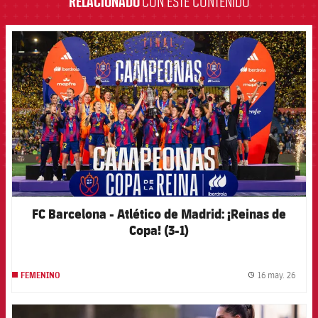
RELACIONADO
CON ESTE CONTENIDO
FCB Barcelona badge
FC Barcelona - Atlético de Madrid: ¡Reinas de
Copa! (3-1)
16 may. 26
FEMENINO
label.
FCB Barcelona badge