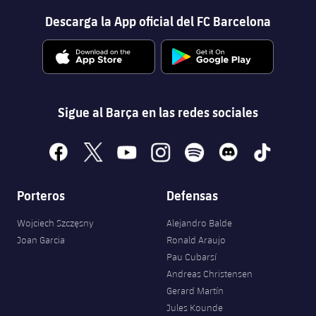
Descarga la App oficial del FC Barcelona
Sigue al Barça en las redes sociales
facebook
x
youtube
instagram
spotify
discord
tiktok
Porteros
Defensas
Wojciech Szczęsny
Alejandro Balde
Joan Garcia
Ronald Araujo
Pau Cubarsí
Andreas Christensen
Gerard Martín
Jules Kounde