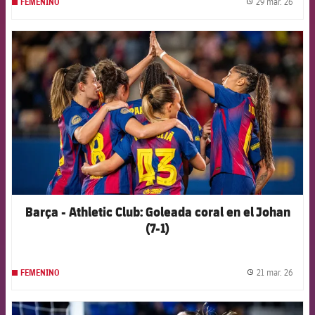
29 mar. 26
FEMENINO
label.
FCB Barcelona badge
Barça - Athletic Club: Goleada coral en el Johan
(7-1)
21 mar. 26
FEMENINO
label.
FCB Barcelona badge