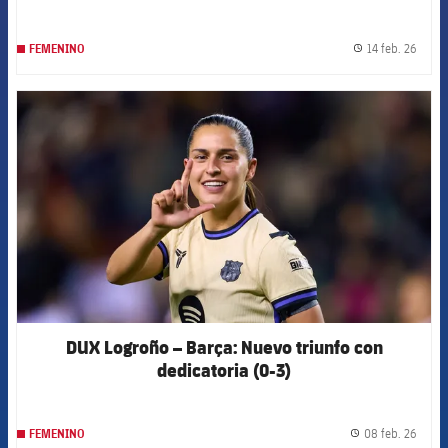
14 feb. 26
FEMENINO
label.
FCB Barcelona badge
DUX Logroño – Barça: Nuevo triunfo con
dedicatoria (0-3)
08 feb. 26
FEMENINO
label.