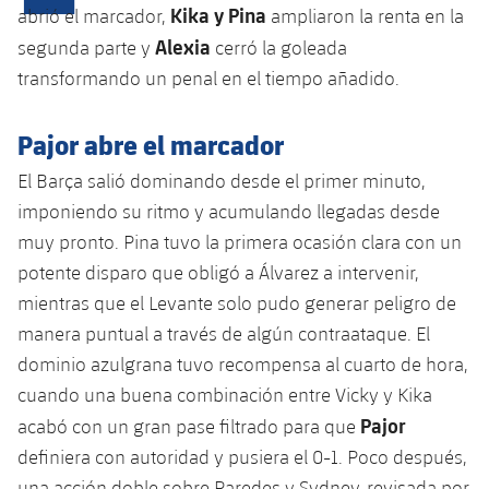
Calendario
Campus Verano
Base
Kika y Pina
abrió el marcador,
ampliaron la renta en la
SUB13
Alexia
segunda parte y
cerró la goleada
SUB13 B
Entradas
Barça Atlètic
plusicon
más
transformando un penal en el tiempo añadido.
PLUSICON
MÁS
SUB12
SUB12 C
Gameday Shows
Junior
Primer Equipo
Instalaciones
plusicon
más
Pajor abre el marcador
SUB11 A
SUB11 C
Resultados
Cadete A
El Barça salió dominando desde el primer minuto,
Actualidad
Barça Atlètic
Spotify Camp Nou
plusicon
más
SUB11 B
imponiendo su ritmo y acumulando llegadas desde
Clasificación
Cadete B
Calendario
muy pronto. Pina tuvo la primera ocasión clara con un
Actualidad
Palau Blaugrana
Base
plusicon
más
SUB10 A
potente disparo que obligó a Álvarez a intervenir,
Jugadores
Infantil A
Entradas
Calendario
mientras que el Levante solo pudo generar peligro de
Estadi Johan Cruyff
Actualidad
SUB10 B
PLUSICON
MÁS
Fotos
manera puntual a través de algún contraataque. El
Infantil B
Resultados
Resultados
Juvenil
dominio azulgrana tuvo recompensa al cuarto de hora,
Barça Cafe
Primer equipo
SUB9 A
plusicon
más
plusicon
más
Historia
Mini
cuando una buena combinación entre Vicky y Kika
Clasificaciones
Clasificaciones
Cadete A
Ciutat Esportiva
Actualidad
Pajor
SUB9 B
acabó con un gran pase filtrado para que
Barça Atlètic
plusicon
más
Servicios
Palmarés
plusicon
más
Jugadores
definiera con autoridad y pusiera el 0-1. Poco después,
Jugadores
Cadete B
Calendario
SUB8 A
La Masia
Actualidad
una acción doble sobre Paredes y Sydney, revisada por
Base