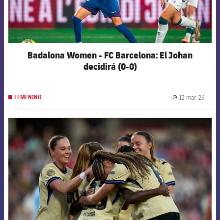
Badalona Women - FC Barcelona: El Johan
decidirá (0-0)
12 mar. 26
FEMENINO
label.
FCB Barcelona badge