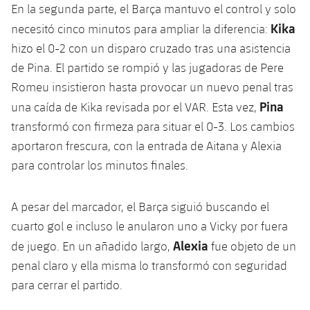
Jugadores
En la segunda parte, el Barça mantuvo el control y solo
Clasificaciones
Juvenil
Noticias
Atletismo
Kika
necesitó cinco minutos para ampliar la diferencia:
plusicon
más
Fotos
hizo el 0-2 con un disparo cruzado tras una asistencia
Infantil
Actualidad
Baloncesto en silla de ruedas
de Pina. El partido se rompió y las jugadoras de Pere
plusicon
más
Historia
Alevín
Romeu insistieron hasta provocar un nuevo penal tras
Masculino
Actualidad
Hockey sobre hielo
Pina
una caída de Kika revisada por el VAR. Esta vez,
plusicon
más
Palmarés
transformó con firmeza para situar el 0-3. Los cambios
Femenino
Jugadores
Actualidad
Hockey hierba
aportaron frescura, con la entrada de Aitana y Alexia
plusicon
más
Agenda
para controlar los minutos finales.
Calendario
Jugadores
Noticias
Patinaje artístico
plusicon
más
Resultados
A pesar del marcador, el Barça siguió buscando el
Calendario
Hockey Hierba Masculino
Escuela de Patinaje
Actualidad
cuarto gol e incluso le anularon uno a Vicky por fuera
Clasificaciones
Resultados
Alexia
de juego. En un añadido largo,
fue objeto de un
Hockey Hierba Femenino
Plantilla
Rugby
plusicon
más
penal claro y ella misma lo transformó con seguridad
Clasificaciones
para cerrar el partido.
Agenda
Actualidad
Voleibol
plusicon
más