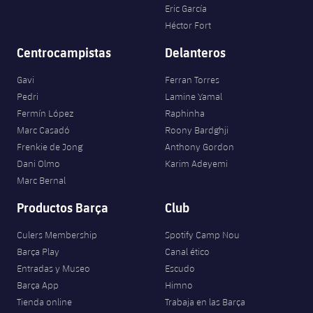
Eric García
Héctor Fort
Centrocampistas
Delanteros
Gavi
Ferran Torres
Pedri
Lamine Yamal
Fermín López
Raphinha
Marc Casadó
Roony Bardghji
Frenkie de Jong
Anthony Gordon
Dani Olmo
Karim Adeyemi
Marc Bernal
Productos Barça
Club
Culers Membership
Spotify Camp Nou
Barça Play
Canal ético
Entradas y Museo
Escudo
Barça App
Himno
Tienda online
Trabaja en las Barça