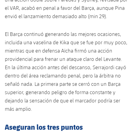
plusicon
más
Servicios Médicos
Acreditaciones
Fotos
Fotos
el VAR, acabó en penal a favor del Barça, aunque Pina
Infantil A
Entradas
SUB8 B
Calendario
Campus Verano
Actualidad
envió el lanzamiento demasiado alto (min 29).
Accesibilidad
Historia
Instalaciones
Infantil B
Resultados
Resultados
Juvenil
El Barça continuó generando las mejores ocasiones,
PLUSICON
MÁS
Palmarés
Clasificaciones
incluida una vaselina de Kika que se fue por muy poco,
Jugadores
Cadete
Primer equipo
plusicon
más
mientras que en defensa Aïcha firmó una acción
Jugadors
Clasificaciones
providencial para frenar un ataque claro del Levante.
Infantil
Actualidad
Barça Atlètic
plusicon
más
En la última acción antes del descanso, Serrajordi cayó
Fotos
Alevín
dentro del área reclamando penal, pero la árbitra no
Calendario
Actualidad
Base
plusicon
más
señaló nada. La primera parte se cerró con un Barça
Palmarés
Entradas
superior, generando peligro de forma constante y
Calendario
Campus Verano
Actualidad
dejando la sensación de que el marcador podría ser
Historia
Resultados
Resultados
más amplio.
Barça C
PLUSICON
MÁS
Clasificaciones
Jugadores
Aseguran los tres puntos
Junior
Información general
plusicon
más