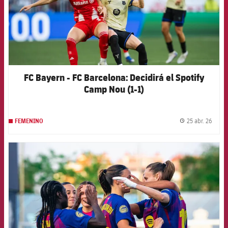
FC Bayern - FC Barcelona: Decidirá el Spotify
Camp Nou (1-1)
25 abr. 26
FEMENINO
label.
FCB Barcelona badge