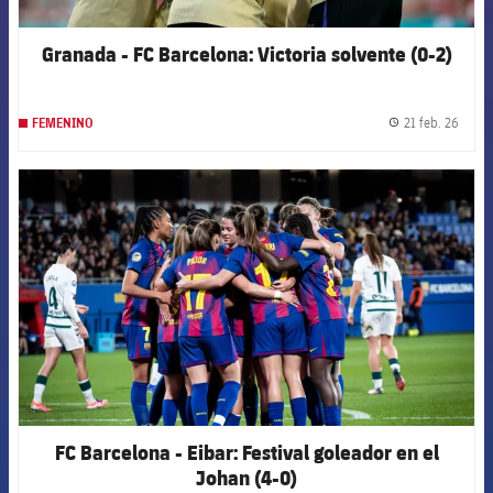
Granada - FC Barcelona: Victoria solvente (0-2)
21 feb. 26
FEMENINO
label.
FCB Barcelona badge
FC Barcelona - Eibar: Festival goleador en el
Johan (4-0)