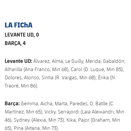
Jugadores
Noticias
Apúntate a las amateurs
plusicon
más
Calendario
Voleibol masculino
LA FIChA
Apúntate a las amateurs
PLUSICON
MÁS
LEVANTE UD, 0
Resultados
Voleibol femenino
Carnet de las Secciones Amateurs
League of Legends
BARÇA, 4
Clasificaciones
VALORANT Rising
Levante UD:
Álvarez; Alma, Le Guilly, Merida, Gabaldón;
Fotos
VALORANT Game Changers
Alharilla (
Ana Franco, Min 68)
, Carol (
D. Luque, Min 85)
,
Dolores, Alonso, Sintia (
R. Vargas, Min 68)
; Érika (N.
eFootball
Traoré, Min 86).
Barça:
Gemma; Aïcha, Marta, Paredes, O. Batlle (
C.
Martínez, Min 65)
; Vicky, Serrajordi (Laia Aleixandri, Min
46), Sydney (Alexia, Min 73); Kika, Pajor (Graham, Min
65), Pina (Aitana, Min 73).