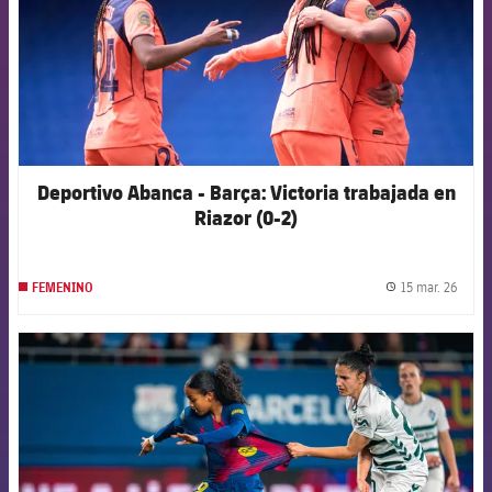
Deportivo Abanca - Barça: Victoria trabajada en
Riazor (0-2)
15 mar. 26
FEMENINO
label.
FCB Barcelona badge