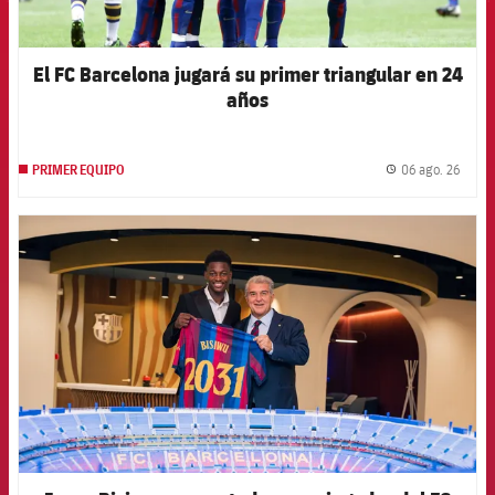
El FC Barcelona jugará su primer triangular en 24
años
06 ago. 26
PRIMER EQUIPO
label.
FCB Barcelona badge