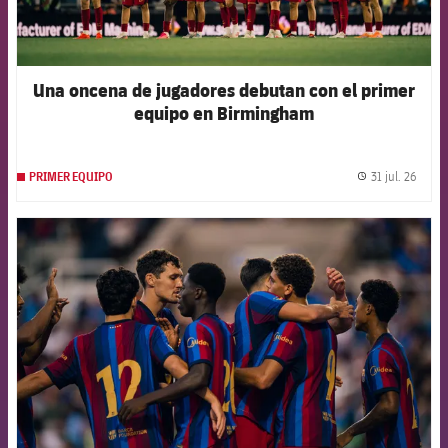
Una oncena de jugadores debutan con el primer
equipo en Birmingham
31 jul. 26
PRIMER EQUIPO
label.
FCB Barcelona badge