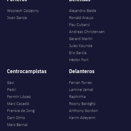
Wojciech Szczęsny
Alejandro Balde
Joan Garcia
Ronald Araujo
Pau Cubarsí
Andreas Christensen
Gerard Martín
Jules Kounde
Eric García
Héctor Fort
Centrocampistas
Delanteros
Gavi
Ferran Torres
Pedri
Lamine Yamal
Fermín López
Raphinha
Marc Casadó
Roony Bardghji
Frenkie de Jong
Anthony Gordon
Dani Olmo
Karim Adeyemi
Marc Bernal