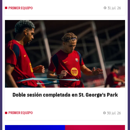
31 jul. 26
PRIMER EQUIPO
label.
FCB Barcelona badge
Doble sesión completada en St. George's Park
30 jul. 26
PRIMER EQUIPO
label.
FCB Barcelona badge