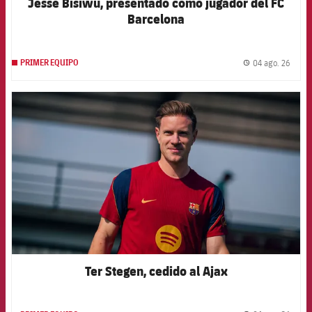
Jesse Bisiwu, presentado como jugador del FC
Barcelona
04 ago. 26
PRIMER EQUIPO
label.
FCB Barcelona badge
Ter Stegen, cedido al Ajax