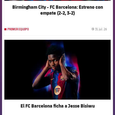
Birmingham City - FC Barcelona: Estreno con
empate (2-2, 3-2)
31 jul. 26
PRIMER EQUIPO
label.
FCB Barcelona badge
El FC Barcelona ficha a Jesse Bisiwu