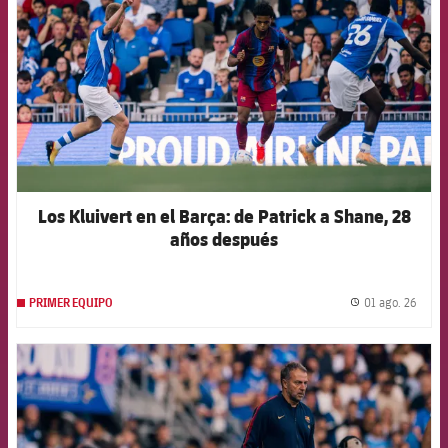
Los Kluivert en el Barça: de Patrick a Shane, 28
años después
01 ago. 26
PRIMER EQUIPO
label.
FCB Barcelona badge