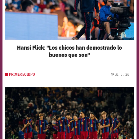
Hansi Flick: "Los chicos han demostrado lo
buenos que son"
31 jul. 26
PRIMER EQUIPO
label.
FCB Barcelona badge