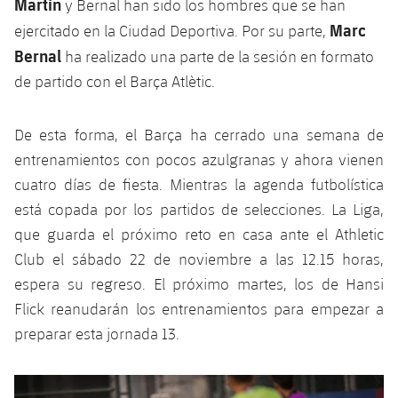
Martín
y Bernal han sido los hombres que se han
plusicon
más
Servicios Médicos
Acreditaciones
Fotos
Fotos
Infantil A
Marc
ejercitado en la Ciudad Deportiva. Por su parte,
Entradas
SUB8 B
Calendario
Campus Verano
Actualidad
Bernal
ha realizado una parte de la sesión en formato
Accesibilidad
Historia
Instalaciones
Infantil B
Resultados
de partido con el Barça Atlètic.
Resultados
Juvenil
PLUSICON
MÁS
Palmarés
Clasificaciones
Jugadores
De esta forma, el Barça ha cerrado una semana de
Cadete
Primer equipo
plusicon
más
entrenamientos con pocos azulgranas y ahora vienen
Jugadors
Clasificaciones
Infantil
cuatro días de fiesta. Mientras la agenda futbolística
Actualidad
Barça Atlètic
plusicon
más
está copada por los partidos de selecciones. La Liga,
Fotos
Alevín
Calendario
que guarda el próximo reto en casa ante el Athletic
Actualidad
Base
plusicon
más
Palmarés
Club el sábado 22 de noviembre a las 12.15 horas,
Entradas
Calendario
espera su regreso. El próximo martes, los de Hansi
Campus Verano
Actualidad
Historia
Flick reanudarán los entrenamientos para empezar a
Resultados
Resultados
Barça C
preparar esta jornada 13.
PLUSICON
MÁS
Clasificaciones
Jugadores
Junior
Información general
Anterior
label.aria.chevronleft
Siguiente
label.aria.
plusicon
más