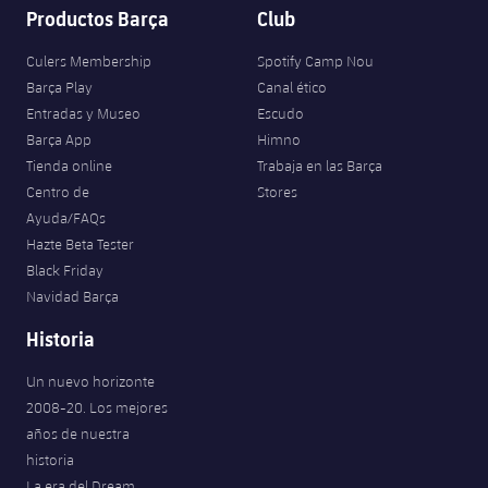
Productos Barça
Club
Culers Membership
Spotify Camp Nou
Barça Play
Canal ético
Entradas y Museo
Escudo
Barça App
Himno
Tienda online
Trabaja en las Barça
Centro de
Stores
Ayuda/FAQs
Hazte Beta Tester
Black Friday
Navidad Barça
Historia
Un nuevo horizonte
2008-20. Los mejores
años de nuestra
historia
La era del Dream