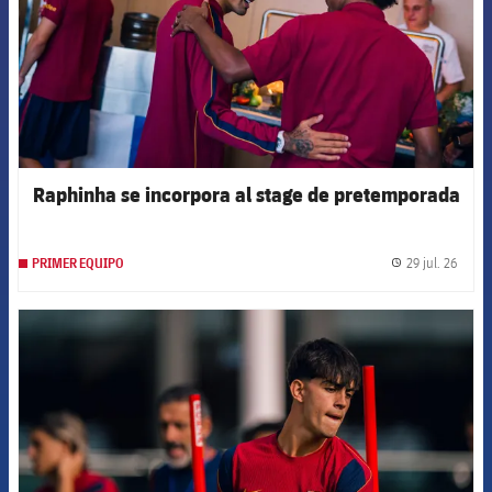
Raphinha se incorpora al stage de pretemporada
29 jul. 26
PRIMER EQUIPO
label.
FCB Barcelona badge