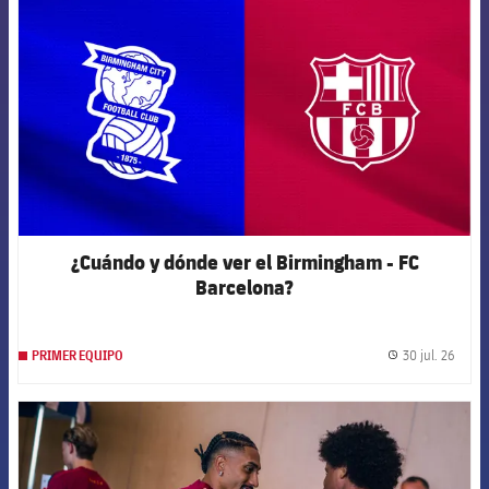
¿Cuándo y dónde ver el Birmingham - FC
Barcelona?
30 jul. 26
PRIMER EQUIPO
label.
FCB Barcelona badge