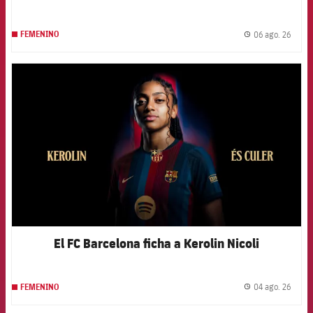
06 ago. 26
FEMENINO
label.
FCB Barcelona badge
El FC Barcelona ficha a Kerolin Nicoli
04 ago. 26
FEMENINO
label.