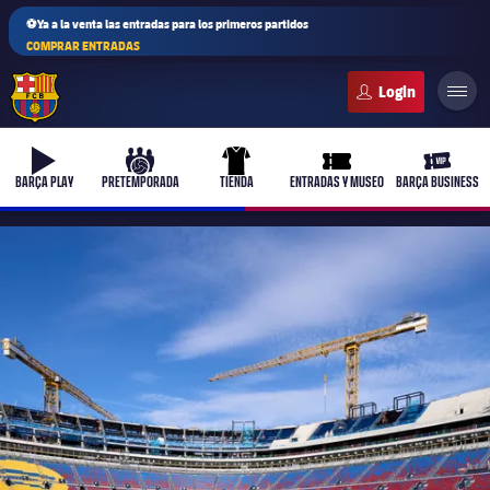
⚽Ya a la venta las entradas para los primeros partidos
COMPRAR ENTRADAS
FC Barcelona club badge
b-play
culers-ball
uniform
ticket-full
ticket-v
BARÇA PLAY
PRETEMPORADA
TIENDA
ENTRADAS Y MUSEO
BARÇA BUSINESS
PLUSICON
MÁS
Primer equipo
Femenino
plusicon
más
Actualidad
Barça Atlètic
plusicon
más