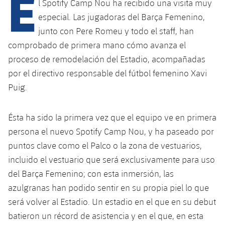
E
Calendario
l Spotify Camp Nou ha recibido una visita muy
Campus Verano
Base
especial. Las jugadoras del Barça Femenino,
SUB13
SUB13 B
Entradas
Barça Atlètic
junto con Pere Romeu y todo el staff, han
plusicon
más
PLUSICON
MÁS
comprobado de primera mano cómo avanza el
SUB12
SUB12 C
Gameday Shows
Junior
Primer Equipo
proceso de remodelación del Estadio, acompañadas
Instalaciones
plusicon
más
SUB11 A
por el directivo responsable del fútbol femenino Xavi
SUB11 C
Resultados
Cadete A
Actualidad
Barça Atlètic
Spotify Camp Nou
Puig.
plusicon
más
SUB11 B
Clasificación
Cadete B
Calendario
Actualidad
Palau Blaugrana
Base
Ésta ha sido la primera vez que el equipo ve en primera
plusicon
más
SUB10 A
Jugadores
Infantil A
persona el nuevo Spotify Camp Nou, y ha paseado por
Entradas
Calendario
Estadi Johan Cruyff
Actualidad
puntos clave como el Palco o la zona de vestuarios,
SUB10 B
PLUSICON
MÁS
Fotos
Infantil B
incluido el vestuario que será exclusivamente para uso
Resultados
Resultados
Juvenil
Barça Cafe
Primer equipo
SUB9 A
plusicon
más
del Barça Femenino; con esta inmersión, las
plusicon
más
Historia
Mini
Clasificaciones
azulgranas han podido sentir en su propia piel lo que
Clasificaciones
Cadete A
Ciutat Esportiva
Actualidad
SUB9 B
Barça Atlètic
plusicon
más
será volver al Estadio. Un estadio en el que en su debut
Servicios
Palmarés
plusicon
más
Jugadores
Jugadores
batieron un récord de asistencia y en el que, en esta
Cadete B
Calendario
SUB8 A
La Masia
Actualidad
Base