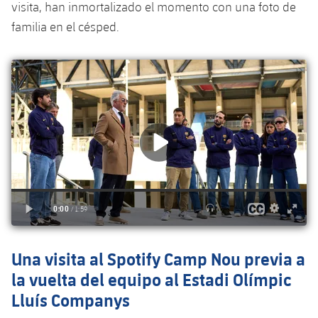
plusicon
más
visita, han inmortalizado el momento con una foto de
Servicios Médicos
Acreditaciones
Fotos
Fotos
Infantil A
familia en el césped.
Entradas
SUB8 B
Calendario
Campus Verano
Actualidad
Accesibilidad
Historia
Instalaciones
Infantil B
Resultados
Resultados
Juvenil
PLUSICON
MÁS
Palmarés
Clasificaciones
Jugadores
Cadete
Primer equipo
plusicon
más
Jugadors
Clasificaciones
Infantil
Actualidad
Barça Atlètic
plusicon
más
Fotos
Alevín
Calendario
Actualidad
Base
plusicon
más
Palmarés
Entradas
Calendario
Campus Verano
Actualidad
Historia
Una visita al Spotify Camp Nou previa a
Resultados
Resultados
Barça C
la vuelta del equipo al Estadi Olímpic
PLUSICON
MÁS
Clasificaciones
Jugadores
Lluís Companys
Junior
Información general
plusicon
más