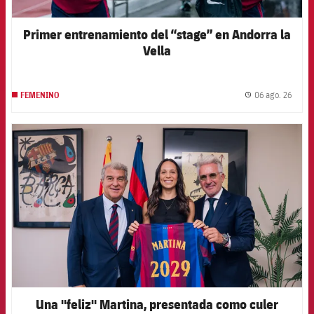
Primer entrenamiento del “stage” en Andorra la
Vella
06 ago. 26
FEMENINO
label.
FCB Barcelona badge
Una "feliz" Martina, presentada como culer