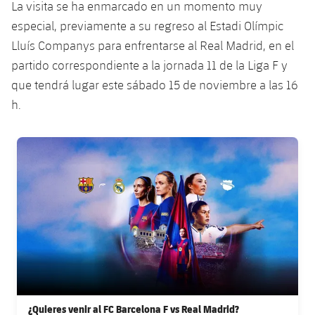
La visita se ha enmarcado en un momento muy
Jugadores
Clasificaciones
Juvenil
Noticias
Atletismo
especial, previamente a su regreso al Estadi Olímpic
plusicon
más
Fotos
Lluís Companys para enfrentarse al Real Madrid, en el
Infantil
Actualidad
Baloncesto en silla de ruedas
partido correspondiente a la jornada 11 de la Liga F y
plusicon
más
Historia
que tendrá lugar este sábado 15 de noviembre a las 16
Alevín
Masculino
Actualidad
Hockey sobre hielo
h.
plusicon
más
Palmarés
Femenino
Jugadores
Actualidad
Hockey hierba
FC Barcelona club badge
plusicon
más
Agenda
Calendario
Jugadores
Noticias
Patinaje artístico
plusicon
más
Resultados
Calendario
Hockey Hierba Masculino
Escuela de Patinaje
Actualidad
Clasificaciones
Resultados
Hockey Hierba Femenino
Plantilla
Rugby
plusicon
más
Clasificaciones
Agenda
Actualidad
Voleibol
plusicon
más
¿Quieres venir al FC Barcelona F vs Real Madrid?