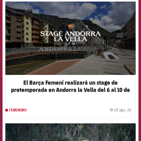
FCB Barcelona badge
El Barça Femení realizará un stage de
pretemporada en Andorra la Vella del 6 al 10 de
agosto
03 ago. 26
FEMENINO
label.
FCB Barcelona badge