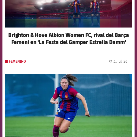
Brighton & Hove Albion Women FC, rival del Barça
Femení en 'La Festa del Gamper Estrella Damm'
31 jul. 26
FEMENINO
label.
FCB Barcelona badge