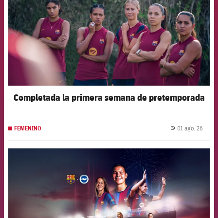
Completada la primera semana de pretemporada
01 ago. 26
FEMENINO
label.
FCB Barcelona badge