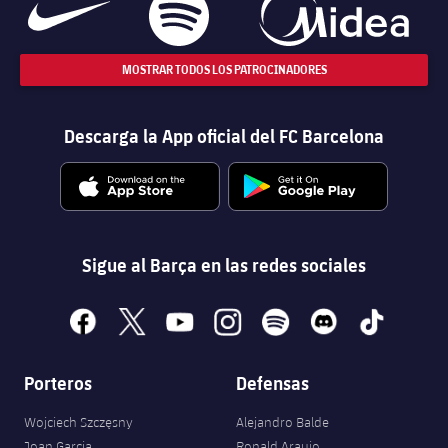
MOSTRAR TODOS LOS PATROCINADORES
Descarga la App oficial del FC Barcelona
Sigue al Barça en las redes sociales
facebook
x
youtube
instagram
spotify
discord
tiktok
Porteros
Defensas
Wojciech Szczęsny
Alejandro Balde
Joan Garcia
Ronald Araujo