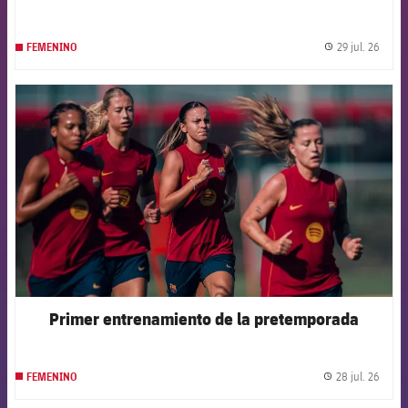
29 jul. 26
FEMENINO
label.
FCB Barcelona badge
Primer entrenamiento de la pretemporada
28 jul. 26
FEMENINO
label.