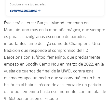
Jugadores
Consigue ahora tus entradas
Noticias
Apúntate a las amateurs
plusicon
más
COMPRAR ENTRADAS
FECHA DE PUBLICACIÓN
Calendario
Voleibol masculino
Apúntate a las amateurs
Éste será el tercer Barça - Madrid femenino en
PLUSICON
MÁS
Resultados
Montjuïc, uno más en la montaña mágica, que siempre
Voleibol femenino
Carnet de las Secciones Amateurs
League of Legends
es para las azulgranas escenario de partidos
Clasificaciones
importantes tanto de Liga como de Champions. Una
VALORANT Rising
tradición que responde al compromiso del FC
Fotos
Barcelona con el fútbol femenino, que precisamente
VALORANT Game Changers
empezó en Spotify Camp Nou en marzo de 2022, en la
eFootball
vuelta de cuartos de final de la UWCL contra este
mismo equipo; un hecho que se convirtió en un hito
histórico al batir el récord de asistencia de un partido
de fútbol femenino hasta ese momento, con un total de
91.553 personas en el Estadio.