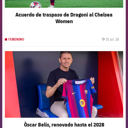
Acuerdo de traspaso de Dragoni al Chelsea
Women
31 jul. 26
FEMENINO
label.
FCB Barcelona badge
Òscar Belis, renovado hasta el 2028