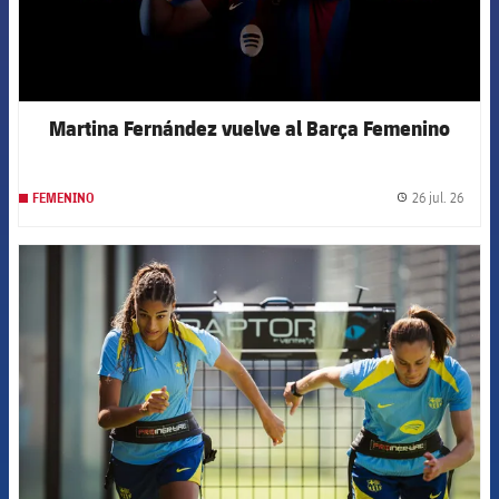
Martina Fernández vuelve al Barça Femenino
26 jul. 26
FEMENINO
label.
FCB Barcelona badge