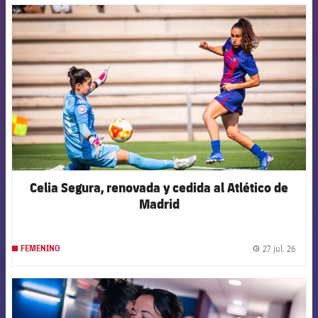
FCB Barcelona badge
Celia Segura, renovada y cedida al Atlético de
Madrid
27 jul. 26
FEMENINO
label.
FCB Barcelona badge