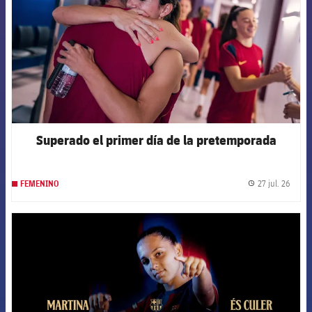
Superado el primer día de la pretemporada
27 jul. 26
FEMENINO
label.
FCB Barcelona badge