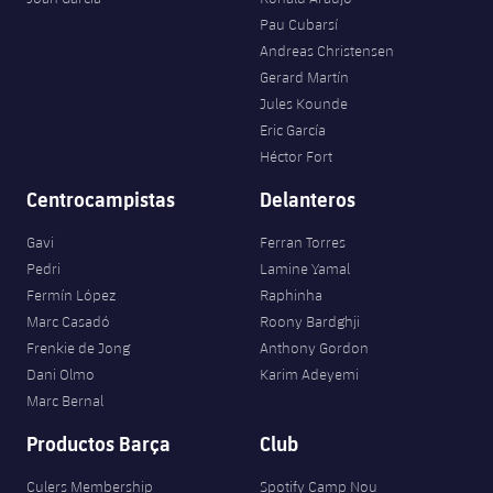
Pau Cubarsí
Andreas Christensen
Gerard Martín
Jules Kounde
Eric García
Héctor Fort
Centrocampistas
Delanteros
Gavi
Ferran Torres
Pedri
Lamine Yamal
Fermín López
Raphinha
Marc Casadó
Roony Bardghji
Frenkie de Jong
Anthony Gordon
Dani Olmo
Karim Adeyemi
Marc Bernal
Productos Barça
Club
Culers Membership
Spotify Camp Nou