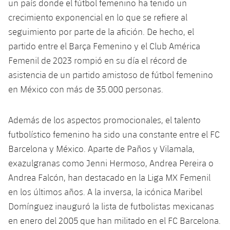
un país donde el fútbol femenino ha tenido un
Jugadores
Noticias
Apúntate a las amateurs
crecimiento exponencial en lo que se refiere al
plusicon
más
seguimiento por parte de la afición. De hecho, el
Calendario
Voleibol masculino
Apúntate a las amateurs
partido entre el Barça Femenino y el Club América
PLUSICON
MÁS
Femenil de 2023 rompió en su día el récord de
Resultados
Voleibol femenino
Carnet de las Secciones Amateurs
League of Legends
asistencia de un partido amistoso de fútbol femenino
Clasificaciones
en México con más de 35.000 personas.
VALORANT Rising
Fotos
Además de los aspectos promocionales, el talento
VALORANT Game Changers
futbolístico femenino ha sido una constante entre el FC
eFootball
Barcelona y México. Aparte de Paños y Vilamala,
exazulgranas como Jenni Hermoso, Andrea Pereira o
Andrea Falcón, han destacado en la Liga MX Femenil
en los últimos años. A la inversa, la icónica Maribel
Domínguez inauguró la lista de futbolistas mexicanas
en enero del 2005 que han militado en el FC Barcelona.