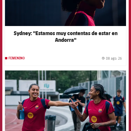
Sydney: "Estamos muy contentas de estar en
Andorra"
08 ago. 26
FEMENINO
label.
FCB Barcelona badge