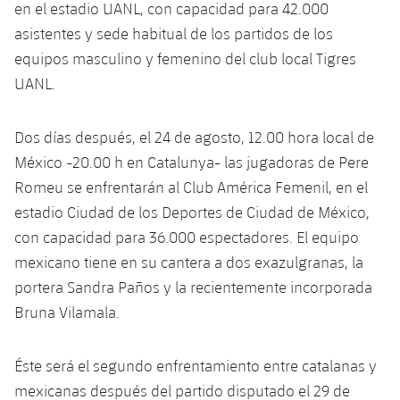
plusicon
más
en el estadio UANL, con capacidad para 42.000
Servicios Médicos
Acreditaciones
Fotos
Fotos
Infantil A
asistentes y sede habitual de los partidos de los
Entradas
SUB8 B
Calendario
Campus Verano
Actualidad
Accesibilidad
equipos masculino y femenino del club local Tigres
Historia
Instalaciones
Infantil B
Resultados
UANL.
Resultados
Juvenil
PLUSICON
MÁS
Palmarés
Clasificaciones
Jugadores
Cadete
Dos días después, el 24 de agosto, 12.00 hora local de
Primer equipo
plusicon
más
México -20.00 h en Catalunya- las jugadoras de Pere
Jugadors
Clasificaciones
Infantil
Romeu se enfrentarán al Club América Femenil, en el
Actualidad
Barça Atlètic
plusicon
más
estadio Ciudad de los Deportes de Ciudad de México,
Fotos
Alevín
Calendario
con capacidad para 36.000 espectadores. El equipo
Actualidad
Base
plusicon
más
Palmarés
mexicano tiene en su cantera a dos exazulgranas, la
Entradas
Calendario
portera Sandra Paños y la recientemente incorporada
Campus Verano
Actualidad
Historia
Bruna Vilamala.
Resultados
Resultados
Barça C
PLUSICON
MÁS
Éste será el segundo enfrentamiento entre catalanas y
Clasificaciones
Jugadores
Junior
Información general
plusicon
más
mexicanas después del partido disputado el 29 de