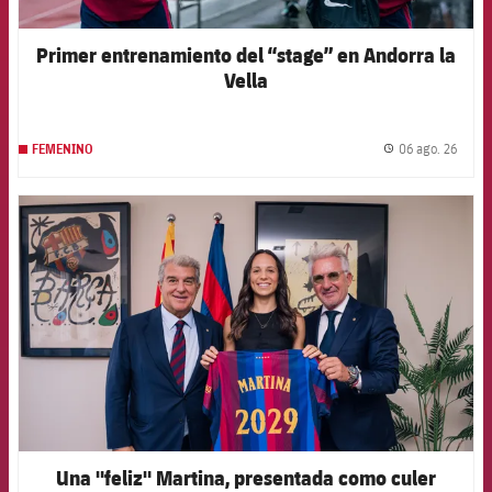
Primer entrenamiento del “stage” en Andorra la
Vella
06 ago. 26
FEMENINO
label.
FCB Barcelona badge
Una "feliz" Martina, presentada como culer