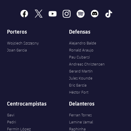
facebook
x
youtube
instagram
spotify
discord
tiktok
Porteros
Defensas
Wojciech Szczęsny
Alejandro Balde
Joan Garcia
Ronald Araujo
Pau Cubarsí
Andreas Christensen
Gerard Martín
Jules Kounde
Eric García
Héctor Fort
Centrocampistas
Delanteros
Gavi
Ferran Torres
Pedri
Lamine Yamal
Fermín López
Raphinha