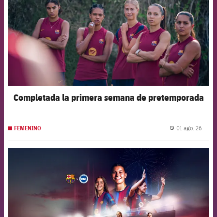
Completada la primera semana de pretemporada
01 ago. 26
FEMENINO
label.
FCB Barcelona badge