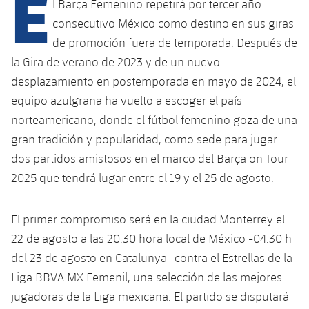
E
Calendario
l Barça Femenino repetirá por tercer año
Campus Verano
Base
consecutivo México como destino en sus giras
SUB13
SUB13 B
Entradas
Barça Atlètic
de promoción fuera de temporada. Después de
plusicon
más
PLUSICON
MÁS
la Gira de verano de 2023 y de un nuevo
SUB12
SUB12 C
Gameday Shows
Junior
Primer Equipo
desplazamiento en postemporada en mayo de 2024, el
Instalaciones
plusicon
más
SUB11 A
equipo azulgrana ha vuelto a escoger el país
SUB11 C
Resultados
Cadete A
Actualidad
Barça Atlètic
Spotify Camp Nou
norteamericano, donde el fútbol femenino goza de una
plusicon
más
SUB11 B
gran tradición y popularidad, como sede para jugar
Clasificación
Cadete B
Calendario
Actualidad
Palau Blaugrana
Base
dos partidos amistosos en el marco del Barça on Tour
plusicon
más
SUB10 A
Jugadores
2025 que tendrá lugar entre el 19 y el 25 de agosto.
Infantil A
Entradas
Calendario
Estadi Johan Cruyff
Actualidad
SUB10 B
PLUSICON
MÁS
Fotos
Infantil B
El primer compromiso será en la ciudad Monterrey el
Resultados
Resultados
Juvenil
Barça Cafe
Primer equipo
SUB9 A
plusicon
más
22 de agosto a las 20:30 hora local de México -04:30 h
plusicon
más
Historia
Mini
Clasificaciones
del 23 de agosto en Catalunya- contra el Estrellas de la
Clasificaciones
Cadete A
Ciutat Esportiva
Actualidad
SUB9 B
Barça Atlètic
plusicon
más
Liga BBVA MX Femenil, una selección de las mejores
Servicios
Palmarés
plusicon
más
Jugadores
Jugadores
jugadoras de la Liga mexicana. El partido se disputará
Cadete B
Calendario
SUB8 A
La Masia
Actualidad
Base