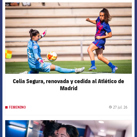
FCB Barcelona badge
Celia Segura, renovada y cedida al Atlético de
Madrid
27 jul. 26
FEMENINO
label.
FCB Barcelona badge