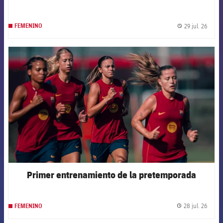
29 jul. 26
FEMENINO
label.
FCB Barcelona badge
Primer entrenamiento de la pretemporada
28 jul. 26
FEMENINO
label.