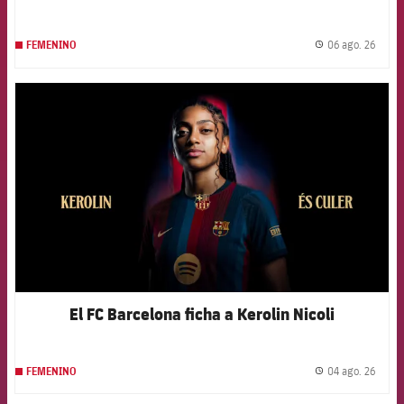
06 ago. 26
FEMENINO
label.
FCB Barcelona badge
El FC Barcelona ficha a Kerolin Nicoli
04 ago. 26
FEMENINO
label.