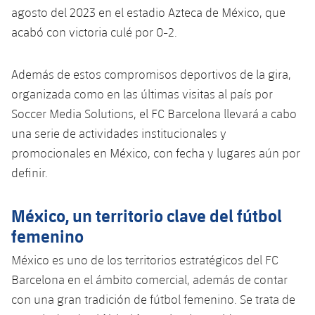
Jugadores
agosto del 2023 en el estadio Azteca de México, que
Clasificaciones
Juvenil
Noticias
Atletismo
plusicon
más
acabó con victoria culé por 0-2.
Fotos
Infantil
Actualidad
Baloncesto en silla de ruedas
plusicon
más
Además de estos compromisos deportivos de la gira,
Historia
Alevín
organizada como en las últimas visitas al país por
Masculino
Actualidad
Hockey sobre hielo
plusicon
más
Soccer Media Solutions, el FC Barcelona llevará a cabo
Palmarés
Femenino
una serie de actividades institucionales y
Jugadores
Actualidad
Hockey hierba
plusicon
más
promocionales en México, con fecha y lugares aún por
Agenda
Calendario
definir.
Jugadores
Noticias
Patinaje artístico
plusicon
más
Resultados
Calendario
México, un territorio clave del fútbol
Hockey Hierba Masculino
Escuela de Patinaje
Actualidad
femenino
Clasificaciones
Resultados
Hockey Hierba Femenino
Plantilla
Rugby
México es uno de los territorios estratégicos del FC
plusicon
más
Barcelona en el ámbito comercial, además de contar
Clasificaciones
Agenda
Actualidad
Voleibol
con una gran tradición de fútbol femenino. Se trata de
plusicon
más