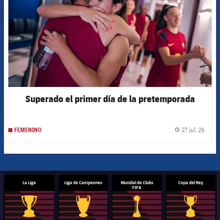
Superado el primer día de la pretemporada
27 jul. 26
FEMENINO
label.
La Liga
Liga de Campeones
Mundial de Clubs
Copa del Rey
FIFA