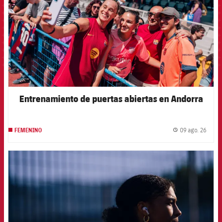
Entrenamiento de puertas abiertas en Andorra
09 ago. 26
FEMENINO
label.
FCB Barcelona badge