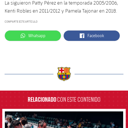
La siguieron Patty Pérez en la temporada 2005/2006,
Kenti Robles en 2011/2012 y Pamela Tajonar en 2018.
COMPARTE ESTE ARTÍCULO
label.aria.whatsapp
label.aria.facebook
Whatsapp
Facebook
label.aria.barcelona
RELACIONADO
CON ESTE CONTENIDO
FCB Barcelona badge