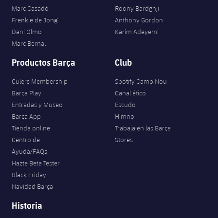
Marc Casadó
Roony Bardghji
Frenkie de Jong
Anthony Gordon
Dani Olmo
Karim Adeyemi
Marc Bernal
Productos Barça
Club
Culers Membership
Spotify Camp Nou
Barça Play
Canal ético
Entradas y Museo
Escudo
Barça App
Himno
Tienda online
Trabaja en las Barça
Centro de
Stores
Ayuda/FAQs
Hazte Beta Tester
Black Friday
Navidad Barça
Historia