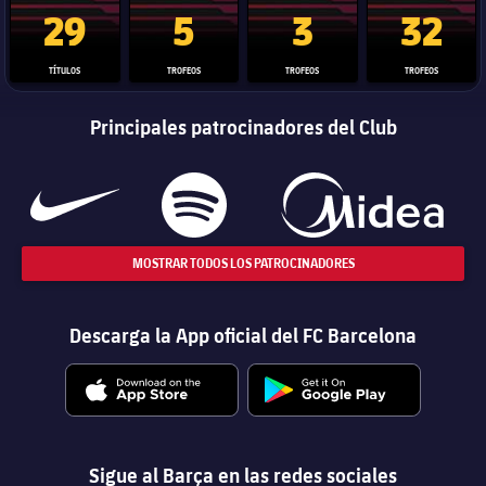
Trofeo de La Liga
Trofeo de la Liga de Campeones
Trofeo del Mundial de Clube
Copa del 
29
5
3
32
TÍTULOS
TROFEOS
TROFEOS
TROFEOS
Principales patrocinadores del Club
MOSTRAR TODOS LOS PATROCINADORES
Descarga la App oficial del FC Barcelona
Sigue al Barça en las redes sociales