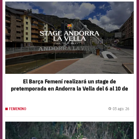
FCB Barcelona badge
El Barça Femení realizará un stage de
pretemporada en Andorra la Vella del 6 al 10 de
agosto
03 ago. 26
FEMENINO
label.
FCB Barcelona badge