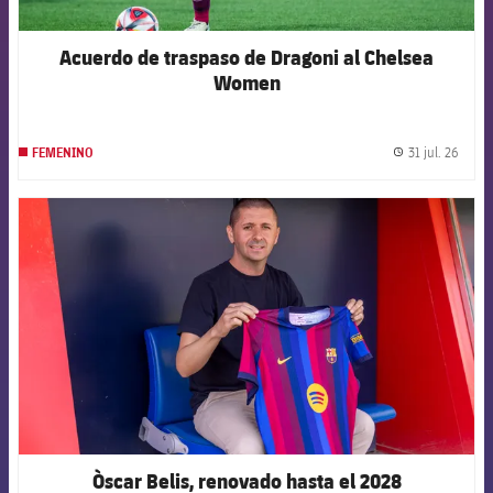
Acuerdo de traspaso de Dragoni al Chelsea
Women
31 jul. 26
FEMENINO
label.
FCB Barcelona badge
Òscar Belis, renovado hasta el 2028