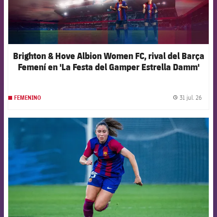
Brighton & Hove Albion Women FC, rival del Barça
Femení en 'La Festa del Gamper Estrella Damm'
31 jul. 26
FEMENINO
label.
FCB Barcelona badge