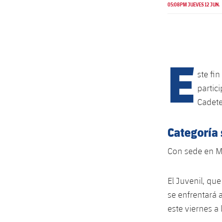
05:08PM JUEVES 12 JUN.
E
ste fi
partic
Cadete
Categoría 
Con sede en Mu
El Juvenil, que
se enfrentará a
este viernes a 