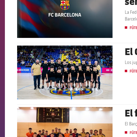
se
La Fed
Barcel
FÚT
El 
FCB Barcelona badge
Los ju
FÚT
El
FCB Barcelona badge
El Bar
FÚT