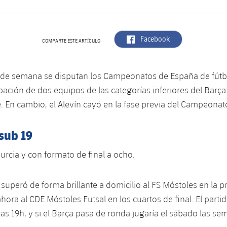
label.aria.facebook
Facebook
COMPARTE ESTE ARTÍCULO
n de semana se disputan los Campeonatos de España de fútbo
ipación de dos equipos de las categorías inferiores del Barça: 
. En cambio, el Alevín cayó en la fase previa del Campeonat
sub 19
rcia y con formato de final a ocho.
 superó de forma brillante a domicilio al FS Móstoles en la pr
hora al CDE Móstoles Futsal en los cuartos de final. El parti
las 19h, y si el Barça pasa de ronda jugaría el sábado las sem