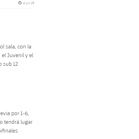
Fecha de publicación
12 jun 25
l sala, con la
el Juvenil y el
o sub 12.
evia por 1-6,
do tendrá lugar
ifinales.