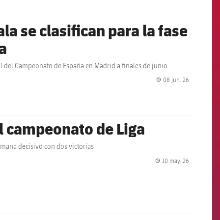
la se clasifican para la fase
a
inal del Campeonato de España en Madrid a finales de junio
08 jun. 26
label.share.
 el campeonato de Liga
emana decisivo con dos victorias
10 may. 26
label.share.