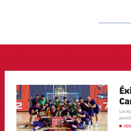
label.aria.barcelon
Éx
FCB Barcelona badge
Ca
Los eq
posici
FÚT