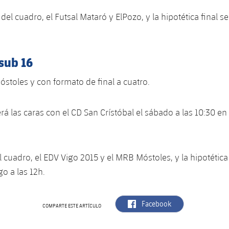
 del cuadro, el Futsal Mataró y ElPozo, y la hipotética final 
sub 16
stoles y con formato de final a cuatro.
rá las caras con el CD San ​​Crístóbal el sábado a las 10:30 en
l cuadro, el EDV Vigo 2015 y el MRB Móstoles, y la hipotética
o a las 12h.
label.aria.facebook
Facebook
COMPARTE ESTE ARTÍCULO