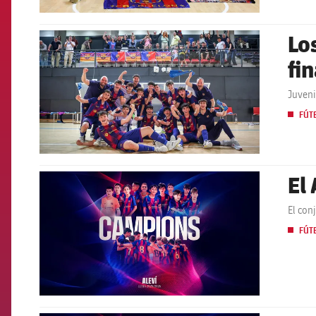
Lo
FCB Barcelona badge
fi
Juveni
FÚT
El
FCB Barcelona badge
El con
FÚT