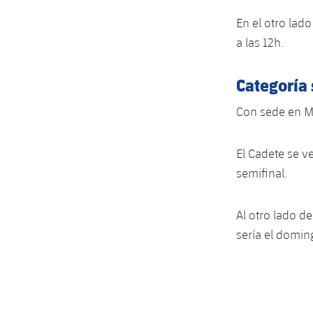
En el otro lado
a las 12h.
Categoría 
Con sede en Mó
El Cadete se ve
semifinal.
Al otro lado de
sería el doming