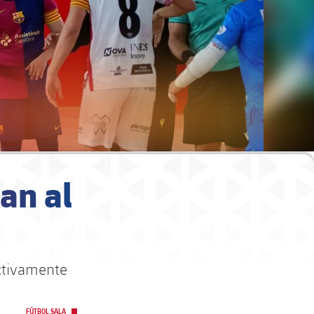
ran al
ectivamente
FÚTBOL SALA