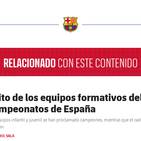
a
RELACIONADO
CON ESTE CONTENIDO
ito de los equipos formativos del
mpeonatos de España
uipos infantil y juvenil se han proclamado campeones, mientras que el cade
ón
BOL SALA