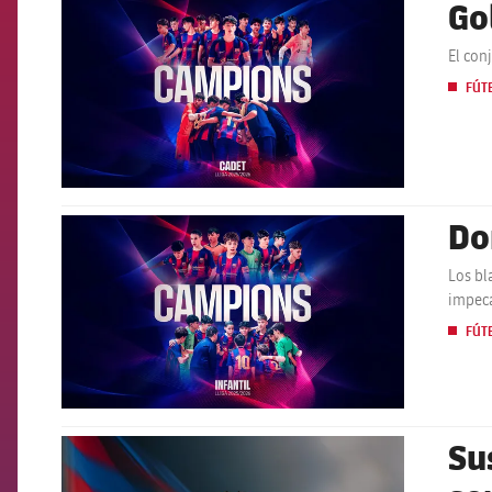
Go
FCB Barcelona badge
El con
FÚT
Dom
FCB Barcelona badge
Los bl
impec
FÚT
Su
FCB Barcelona badge