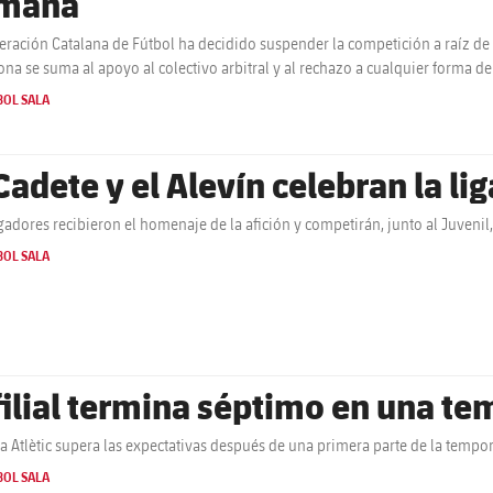
mana
eración Catalana de Fútbol ha decidido suspender la competición a raíz de l
ona se suma al apoyo al colectivo arbitral y al rechazo a cualquier forma de
BOL SALA
Cadete y el Alevín celebran la lig
gadores recibieron el homenaje de la afición y competirán, junto al Juven
BOL SALA
 filial termina séptimo en una t
ça Atlètic supera las expectativas después de una primera parte de la temp
BOL SALA