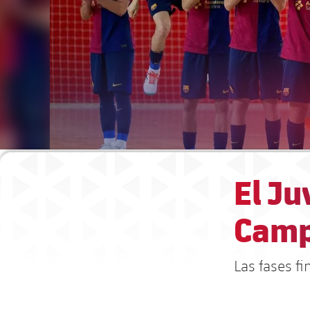
El Ju
Camp
Las fases f