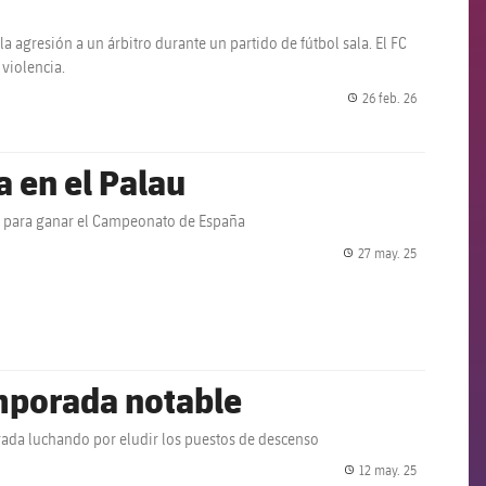
a agresión a un árbitro durante un partido de fútbol sala. El FC
 violencia.
26 feb. 26
label.share.
a en el Palau
il, para ganar el Campeonato de España
27 may. 25
label.share.
emporada notable
orada luchando por eludir los puestos de descenso
12 may. 25
label.share.