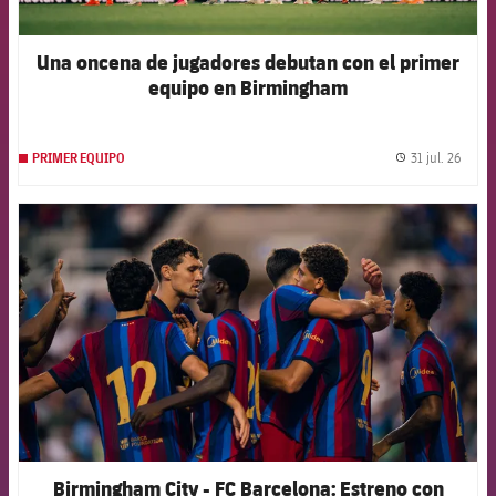
Una oncena de jugadores debutan con el primer
equipo en Birmingham
31 jul. 26
PRIMER EQUIPO
label.
FCB Barcelona badge
Birmingham City - FC Barcelona: Estreno con