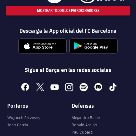
MOSTRAR TODOS LOS PATROCINADORES
Descarga la App oficial del FC Barcelona
Sigue al Barça en las redes sociales
facebook
x
youtube
instagram
spotify
discord
tiktok
Porteros
Defensas
Wojciech Szczęsny
Alejandro Balde
Joan Garcia
Ronald Araujo
Pau Cubarsí