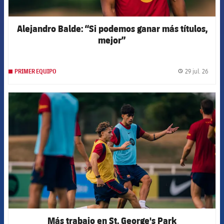
Alejandro Balde: “Si podemos ganar más títulos,
mejor”
29 jul. 26
PRIMER EQUIPO
label.
FCB Barcelona badge
Más trabajo en St. George's Park