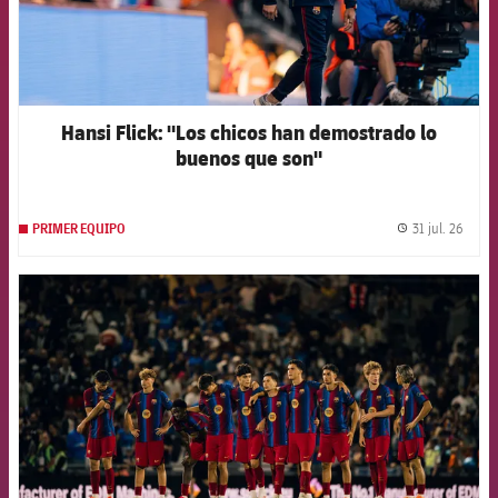
Hansi Flick: "Los chicos han demostrado lo
buenos que son"
31 jul. 26
PRIMER EQUIPO
label.
FCB Barcelona badge