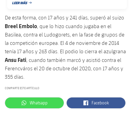
LEER MÁS
Jugadores
Clasificaciones
FECHA DE PUBLICACIÓN
Juvenil
Noticias
Atletismo
plusicon
más
De esta forma, con 17 años y 241 días, superó al suizo
Fotos
Infantil
Breel Embolo
, que lo hizo cuando jugaba en el
Actualidad
Baloncesto en silla de ruedas
plusicon
más
Historia
Basilea, contra el Ludogorets, en la fase de grupos de
Alevín
Masculino
la competición europea. El 4 de noviembre de 2014
Actualidad
Hockey sobre hielo
plusicon
más
Palmarés
tenía 17 años y 263 días. El podio lo cierra el azulgrana
Femenino
Jugadores
Ansu Fati
Actualidad
, cuando también marcó y asistió contra el
Hockey hierba
plusicon
más
Ferencváros el 20 de octubre del 2020, con 17 años y
Agenda
Calendario
Jugadores
Noticias
355 días.
Patinaje artístico
plusicon
más
Resultados
COMPARTE ESTE ARTÍCULO
Calendario
Hockey Hierba Masculino
Escuela de Patinaje
Actualidad
Clasificaciones
label.aria.whatsapp
label.aria.facebook
Whatsapp
Facebook
Resultados
Hockey Hierba Femenino
Plantilla
Rugby
plusicon
más
Clasificaciones
Agenda
Actualidad
Voleibol
plusicon
más