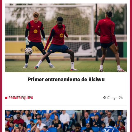
FCB Barcelona badge
Primer entrenamiento de Bisiwu
01 ago. 26
PRIMER EQUIPO
label.
FCB Barcelona badge