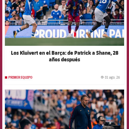
Los Kluivert en el Barça: de Patrick a Shane, 28
años después
01 ago. 26
PRIMER EQUIPO
label.
FCB Barcelona badge