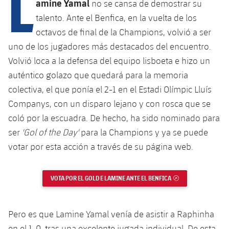
L
Calendario
amine Yamal
no se cansa de demostrar su
Campus Verano
Base
talento. Ante el Benfica, en la vuelta de los
SUB13
SUB13 B
Entradas
Barça Atlètic
octavos de final de la Champions, volvió a ser
plusicon
más
PLUSICON
MÁS
SUB12
uno de los jugadores más destacados del encuentro.
SUB12 C
Gameday Shows
Junior
Primer Equipo
Instalaciones
Volvió loca a la defensa del equipo lisboeta e hizo un
plusicon
más
SUB11 A
SUB11 C
auténtico golazo que quedará para la memoria
Resultados
Cadete A
Actualidad
Barça Atlètic
Spotify Camp Nou
colectiva, el que ponía el 2-1 en el Estadi Olímpic Lluís
plusicon
más
SUB11 B
Companys, con un disparo lejano y con rosca que se
Clasificación
Cadete B
Calendario
Actualidad
Palau Blaugrana
Base
coló por la escuadra. De hecho, ha sido nominado para
plusicon
más
SUB10 A
Jugadores
ser
'Gol of the Day'
para la Champions y ya se puede
Infantil A
Entradas
Calendario
Estadi Johan Cruyff
Actualidad
votar por esta acción a través de su página web.
SUB10 B
PLUSICON
MÁS
Fotos
Infantil B
Resultados
Resultados
Juvenil
Barça Cafe
Primer equipo
SUB9 A
plusicon
más
VOTA POR EL GOLD E LAMINE ANTE EL BENFICA
ENLACE EXTERNO
plusicon
más
Historia
Mini
Clasificaciones
Clasificaciones
Cadete A
Ciutat Esportiva
Actualidad
SUB9 B
Barça Atlètic
plusicon
más
Servicios
Palmarés
plusicon
más
Jugadores
Pero es que Lamine Yamal venía de asistir a Raphinha
Jugadores
Cadete B
Calendario
SUB8 A
La Masia
Actualidad
en el 1-0, tras una excelente jugada individual. De esta
Base