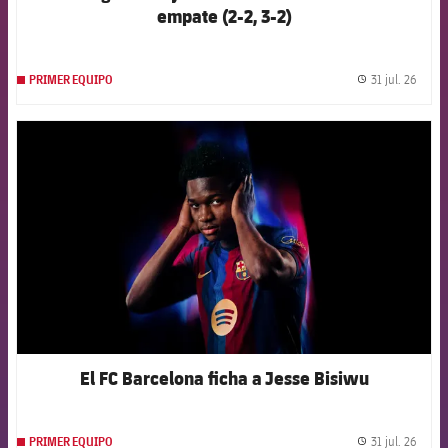
empate (2-2, 3-2)
31 jul. 26
PRIMER EQUIPO
label.
FCB Barcelona badge
El FC Barcelona ficha a Jesse Bisiwu
31 jul. 26
PRIMER EQUIPO