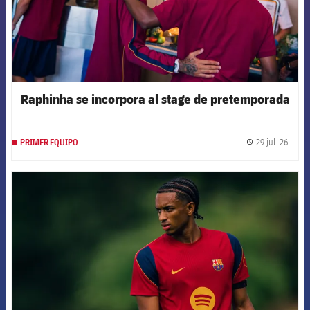
Raphinha se incorpora al stage de pretemporada
29 jul. 26
PRIMER EQUIPO
label.
FCB Barcelona badge