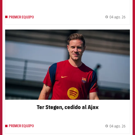
04 ago. 26
PRIMER EQUIPO
label.
FCB Barcelona badge
Ter Stegen, cedido al Ajax
04 ago. 26
PRIMER EQUIPO
label.