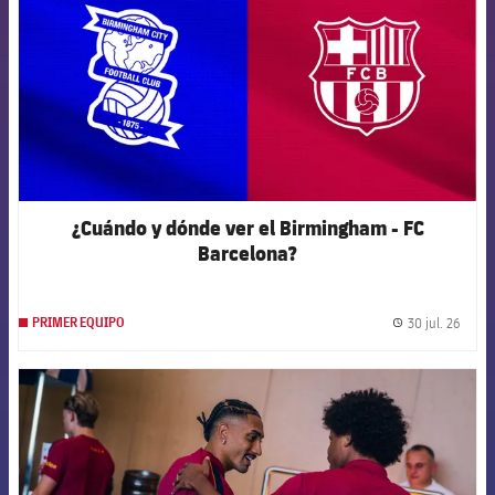
¿Cuándo y dónde ver el Birmingham - FC
Barcelona?
30 jul. 26
PRIMER EQUIPO
label.
FCB Barcelona badge