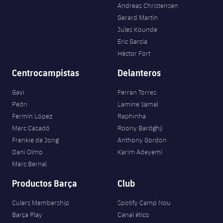
Andreas Christensen
Gerard Martín
Jules Kounde
Eric García
Héctor Fort
Centrocampistas
Delanteros
Gavi
Ferran Torres
Pedri
Lamine Yamal
Fermín López
Raphinha
Marc Casadó
Roony Bardghji
Frenkie de Jong
Anthony Gordon
Dani Olmo
Karim Adeyemi
Marc Bernal
Productos Barça
Club
Culers Membership
Spotify Camp Nou
Barça Play
Canal ético