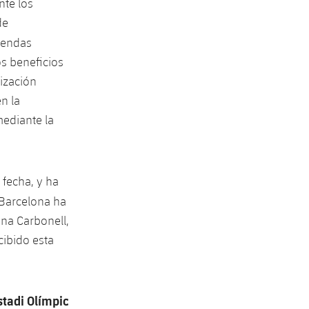
nte los
de
tiendas
os beneficios
nización
n la
mediante la
fecha, y ha
C Barcelona ha
Ona Carbonell,
cibido esta
stadi Olímpic