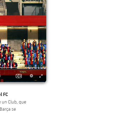
l FC
e un Club, que
 Barça se