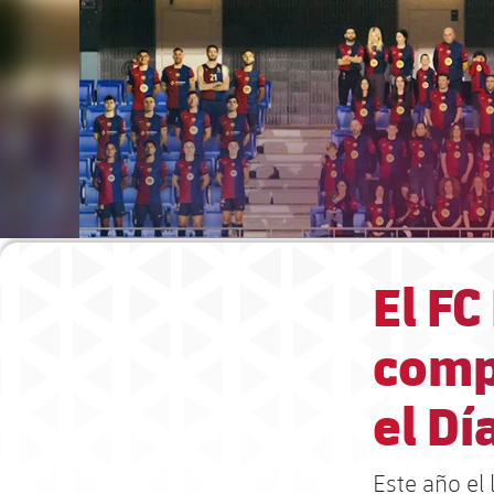
El FC
comp
el Dí
Este año el 