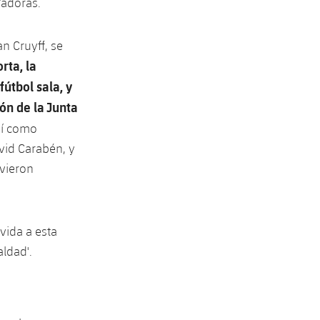
gadoras.
n Cruyff, se
rta, la
fútbol sala, y
ón de la Junta
sí como
vid Carabén, y
uvieron
vida a esta
aldad'.