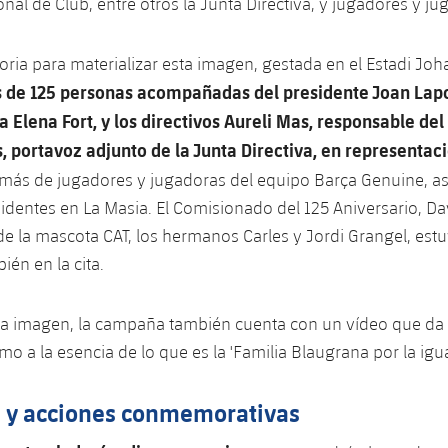
nal de Club, entre otros la Junta Directiva, y jugadores y ju
oria para materializar esta imagen, gestada en el Estadi Joha
 de 125 personas acompañadas del presidente Joan Lapo
 Elena Fort, y los directivos Aureli Mas, responsable del 
 portavoz adjunto de la Junta Directiva, en representaci
más de jugadores y jugadoras del equipo Barça Genuine, a
sidentes en La Masia. El Comisionado del 125 Aniversario, Da
de la mascota CAT, los hermanos Carles y Jordi Grangel, est
ién en la cita.
a imagen, la campaña también cuenta con un vídeo que da 
mo a la esencia de lo que es la 'Familia Blaugrana por la igu
as y acciones conmemorativas