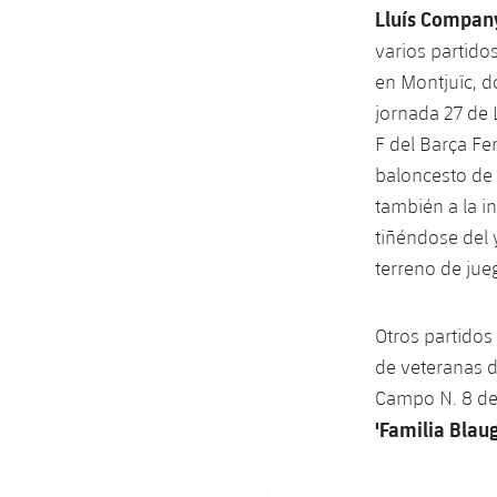
Lluís Company
varios partido
en Montjuïc, d
jornada 27 de L
F del Barça Fe
baloncesto de 
también a la in
tiñéndose del y
terreno de jue
Otros partidos
de veteranas d
Campo N. 8 de
'Familia Blaug