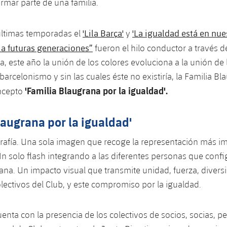
rmar parte de una familia.
'Lila Barça'
'La igualdad está en nue
 últimas temporadas el
y
 futuras generaciones”
fueron el hilo conductor a través d
na, este año la unión de los colores evoluciona a la unión de
arcelonismo y sin las cuales éste no existiría, la Familia Bl
'Familia Blaugrana por la igualdad'.
ncepto
laugrana por la igualdad'
rafía. Una sola imagen que recoge la representación más i
 Un solo flash integrando a las diferentes personas que confi
ana. Un impacto visual que transmite unidad, fuerza, divers
colectivos del Club, y este compromiso por la igualdad.
enta con la presencia de los colectivos de socios, socias, pe