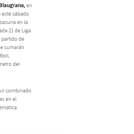
 Blaugrana,
en
rá este sábado
Osasuna en la
nada 21 de Liga
 partido de
 se sumarán
ol, ​​
ímetro del
un combinado
as en el
emática