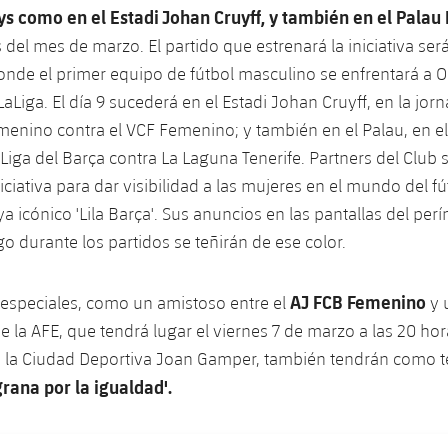
s como en el Estadi Johan Cruyff, y también en el Palau
s del mes de marzo. El partido que estrenará la iniciativa se
onde el primer equipo de fútbol masculino se enfrentará a 
aLiga. El día 9 sucederá en el Estadi Johan Cruyff, en la jor
menino contra el VCF Femenino; y también en el Palau, en el
Liga del Barça contra La Laguna Tenerife. Partners del Club
iciativa para dar visibilidad a las mujeres en el mundo del fútb
a icónico 'Lila Barça'. Sus anuncios en las pantallas del per
go durante los partidos se teñirán de ese color.
AJ FCB Femenino
 especiales, como un amistoso entre el
y 
e la AFE, que tendrá lugar el viernes 7 de marzo a las 20 hor
 la Ciudad Deportiva Joan Gamper, también tendrán como t
rana por la igualdad'.