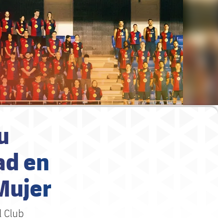
u
ad en
 Mujer
l Club