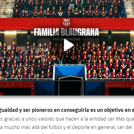
gualdad y ser pioneros en conseguirla es un objetivo en e
​y es gracias a unos valores que hacen a la entidad ser Más qu
va mucho más allá del fútbol y el deporte en general; ser del