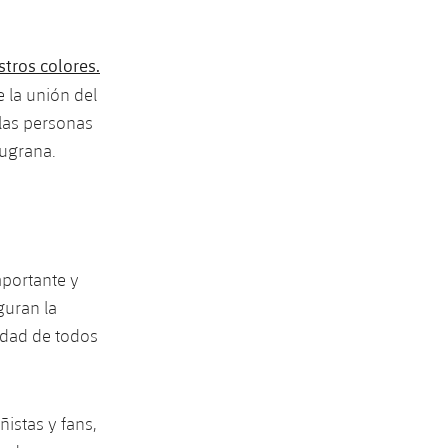
stros colores.
e la unión del
 las personas
augrana.
mportante y
guran la
idad de todos
ñistas y fans,