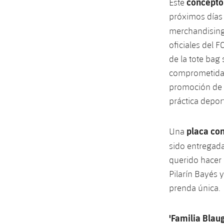
concepto 
Este
próximos días 
merchandisin
oficiales del F
de la tote bag
comprometida c
promoción de l
práctica depor
placa co
Una
sido entregad
querido hacer 
Pilarín Bayés 
prenda única.
'Familia Blau