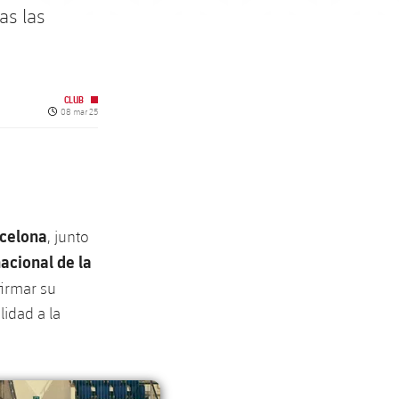
as las
CLUB
Fecha de publicación
08 mar 25
rcelona
, junto
nacional de la
firmar su
lidad a la