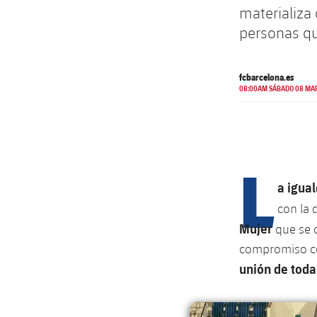
materializa
personas qu
fcbarcelona.es
08:00AM SÁBADO 08 MAR
L
a igua
con la 
Mujer
que se c
compromiso con
unión de toda