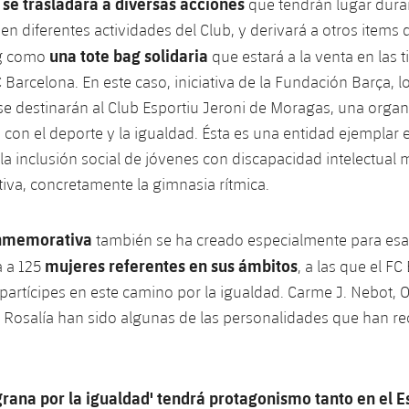
se trasladará a diversas acciones
que tendrán lugar dura
en diferentes actividades del Club, y derivará a otros items 
una tote bag solidaria
g como
que estará a la venta en las 
C Barcelona. En este caso, iniciativa de la Fundación Barça, l
 se destinarán al Club Esportiu Jeroni de Moragas, una orga
on el deporte y la igualdad. Ésta es una entidad ejemplar e
a inclusión social de jóvenes con discapacidad intelectual 
tiva, concretamente la gimnasia rítmica.
nmemorativa
también se ha creado especialmente para esa 
mujeres referentes en sus ámbitos
a a 125
, a las que el F
partícipes en este camino por la igualdad. Carme J. Nebot, 
y Rosalía han sido algunas de las personalidades que han re
grana por la igualdad' tendrá protagonismo tanto en el E