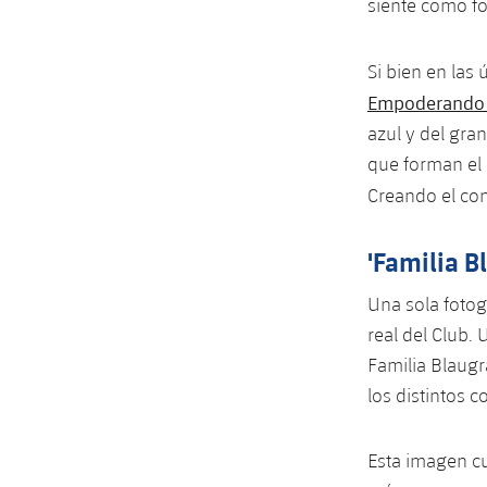
siente como fo
Si bien en las
Empoderando a
azul y del gra
que forman el b
Creando el co
'Familia B
Una sola fotog
real del Club.
Familia Blaugr
los distintos 
Esta imagen cu