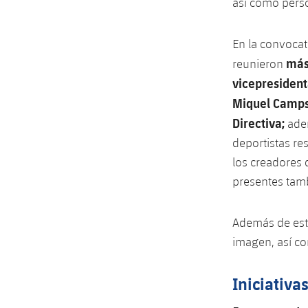
así como perso
En la convocat
más
reunieron
vicepresidenta
Miquel Camps,
Directiva;
ade
deportistas re
los creadores 
presentes tamb
Además de est
imagen, así co
Iniciativ