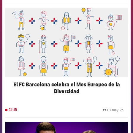
FCB Barcelona badge
El FC Barcelona celebra el Mes Europeo de la
Diversidad
03 may. 23
CLUB
label.
FCB Barcelona badge