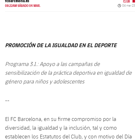
Calendario
fcbarcelona.es
CLUB
Campus Verano
Base
Fecha de pub
08:22AM SÁBADO 04 MAR.
04 mar 23
SUB13
SUB13 B
Entradas
Barça Atlètic
PLUSICON
MÁS
SUB12
SUB12 C
Gameday Shows
Junior
Primer Equipo
plusicon
más
SUB11 A
PROMOCIÓN DE LA IGUALDAD EN EL DEPORTE
SUB11 C
Resultados
Cadete A
Actualidad
Barça Atlètic
plusicon
más
SUB11 B
Clasificación
Programa 3.1.: Apoyo a las campañas de
Cadete B
Calendario
Actualidad
Base
sensibilización de la práctica deportiva en igualdad de
plusicon
más
SUB10 A
Jugadores
Infantil A
género para niños y adolescentes
Entradas
Calendario
Actualidad
SUB10 B
PLUSICON
MÁS
Fotos
Infantil B
Resultados
--
Resultados
Juvenil
Primer equipo
SUB9 A
plusicon
más
Historia
Mini
Clasificaciones
Clasificaciones
Cadete A
El FC Barcelona, ​​en su firme compromiso por la
Actualidad
SUB9 B
Barça Atlètic
plusicon
más
Palmarés
diversidad, la igualdad y la inclusión, tal y como
Jugadores
Jugadores
Cadete B
establecen los Estatutos del Club, y con motivo del Día
Calendario
SUB8 A
Actualidad
Base