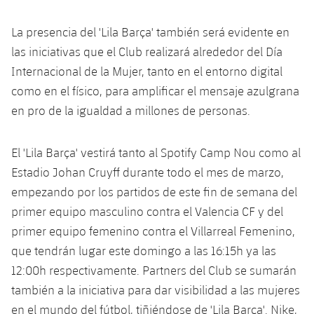
Jugadores
Noticias
Apúntate a las amateurs
plusicon
más
La presencia del 'Lila Barça' también será evidente en
Calendario
las iniciativas que el Club realizará alrededor del Día
Voleibol masculino
Apúntate a las amateurs
PLUSICON
MÁS
Internacional de la Mujer, tanto en el entorno digital
Resultados
Voleibol femenino
como en el físico, para amplificar el mensaje azulgrana
Carnet de las Secciones Amateurs
League of Legends
en pro de la igualdad a millones de personas.
Clasificaciones
VALORANT Rising
El 'Lila Barça' vestirá tanto al Spotify Camp Nou como al
Fotos
VALORANT Game Changers
Estadio Johan Cruyff durante todo el mes de marzo,
empezando por los partidos de este fin de semana del
eFootball
primer equipo masculino contra el Valencia CF y del
primer equipo femenino contra el Villarreal Femenino,
que tendrán lugar este domingo a las 16:15h ya las
12:00h respectivamente. Partners del Club se sumarán
también a la iniciativa para dar visibilidad a las mujeres
en el mundo del fútbol, ​​tiñiéndose de 'Lila Barça'. Nike,