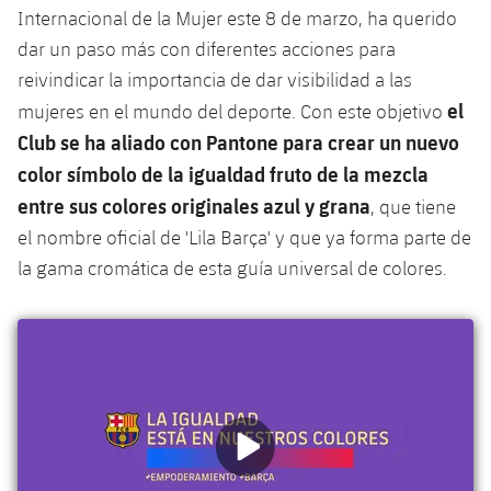
plusicon
más
Internacional de la Mujer este 8 de marzo, ha querido
Fotos
Fotos
Infantil A
Entradas
SUB8 B
dar un paso más con diferentes acciones para
Calendario
Campus Verano
Actualidad
Historia
reivindicar la importancia de dar visibilidad a las
Infantil B
Resultados
Resultados
el
mujeres en el mundo del deporte. Con este objetivo
Juvenil
PLUSICON
MÁS
Palmarés
Club se ha aliado con Pantone para crear un nuevo
Clasificaciones
Jugadores
Cadete
Primer equipo
color símbolo de la igualdad fruto de la mezcla
plusicon
más
entre sus colores originales azul y grana
, que tiene
Jugadors
Clasificaciones
Infantil
Actualidad
Barça Atlètic
el nombre oficial de 'Lila Barça' y que ya forma parte de
plusicon
más
Fotos
la gama cromática de esta guía universal de colores.
Alevín
Calendario
Actualidad
Base
plusicon
más
Palmarés
Entradas
Calendario
Campus Verano
Actualidad
Historia
Resultados
Resultados
Barça C
PLUSICON
MÁS
Clasificaciones
Jugadores
Junior
Información general
plusicon
más