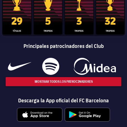
Trofeo de La Liga
Trofeo de la Liga de Campeones
Trofeo del Mundial de Clube
Copa del 
29
5
3
32
TÍTULOS
TROFEOS
TROFEOS
TROFEOS
Principales patrocinadores del Club
MOSTRAR TODOS LOS PATROCINADORES
Descarga la App oficial del FC Barcelona