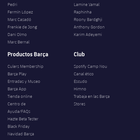
Pedri
Lamine Yamal
Fermín López
Raphinha
Marc Casadó
Roony Bardghji
Frenkie de Jong
Anthony Gordon
Dani Olmo
Karim Adeyemi
Marc Bernal
Productos Barça
Club
Culers Membership
Spotify Camp Nou
Barça Play
Canal ético
Entradas y Museo
Escudo
Barça App
Himno
Tienda online
Trabaja en las Barça
Centro de
Stores
Ayuda/FAQs
Hazte Beta Tester
Black Friday
Navidad Barça