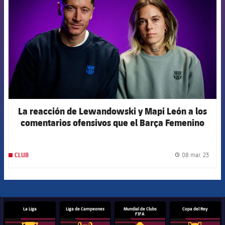
La reacción de Lewandowski y Mapi León a los
comentarios ofensivos que el Barça Femenino
recibe diariamente en las redes sociales
08 mar. 23
CLUB
label.
La Liga
Liga de Campeones
Mundial de Clubs
Copa del Rey
FIFA