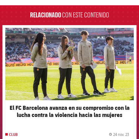
RELACIONADO
CON ESTE CONTENIDO
FCB Barcelona badge
El FC Barcelona avanza en su compromiso con la
lucha contra la violencia hacia las mujeres
24 nov. 23
CLUB
label.