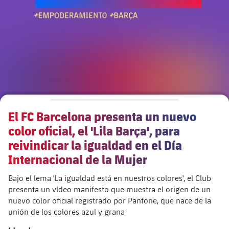
Calendario
Actualidad
Barça Legends
plusicon
más
Entradas
Calendario
Contacto
Formativo masculino
plusicon
más
Resultados
Entradas
Jugadores
Actualidad
Formativo femenino
plusicon
más
Clasificaciones
Resultados
Partidos
Fotos
F. Barça Genuine
Actualidad
Jugadoras
El FC Barcelona presenta un nuevo
Clasificaciones
Noticias
Juvenil A
Campus Verano
Fotos
color oficial, el 'Lila Barça', para
Palmarés
Jugadores
reivindicar la igualdad en el Día
Sobre Nosotros
Juvenil B
Femenino B
Internacional de la Mujer
PLUSICON
MÁS
Fotos
Fotos
SUB16
Femenino C
Bajo el lema 'La igualdad está en nuestros colores', el Club
Primer Equipo
plusicon
más
Jugadoras históricas
presenta un vídeo manifesto que muestra el origen de un
Historia
SUB15
nuevo color oficial registrado por Pantone, que nace de la
Juvenil
Actualidad
Base
plusicon
más
unión de los colores azul y grana
SUB14
SUB14 B