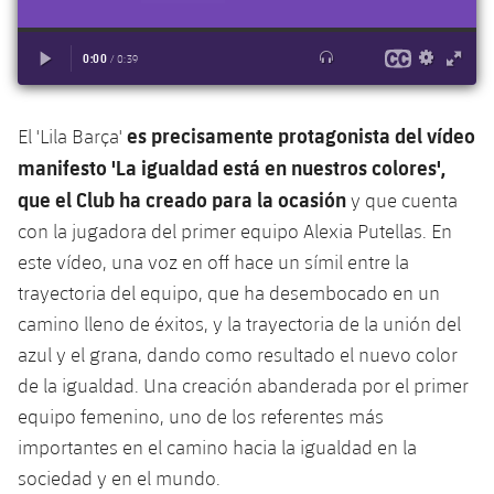
Jugadores
Clasificaciones
Juvenil
Noticias
Atletismo
plusicon
más
Fotos
Infantil
Actualidad
Baloncesto en silla de ruedas
plusicon
más
Historia
es precisamente protagonista del vídeo
El 'Lila Barça'
Alevín
Masculino
Actualidad
Hockey sobre hielo
manifesto 'La igualdad está en nuestros colores',
plusicon
más
Palmarés
que el Club ha creado para la ocasión
y que cuenta
Femenino
Jugadores
Actualidad
Hockey hierba
con la jugadora del primer equipo Alexia Putellas. En
plusicon
más
este vídeo, una voz en off hace un símil entre la
Agenda
Calendario
Jugadores
Noticias
Patinaje artístico
trayectoria del equipo, que ha desembocado en un
plusicon
más
camino lleno de éxitos, y la trayectoria de la unión del
Resultados
Calendario
Hockey Hierba Masculino
Escuela de Patinaje
Actualidad
azul y el grana, dando como resultado el nuevo color
Clasificaciones
de la igualdad. Una creación abanderada por el primer
Resultados
Hockey Hierba Femenino
Plantilla
Rugby
plusicon
más
equipo femenino, uno de los referentes más
Clasificaciones
importantes en el camino hacia la igualdad en la
Agenda
Actualidad
Voleibol
plusicon
más
sociedad y en el mundo.