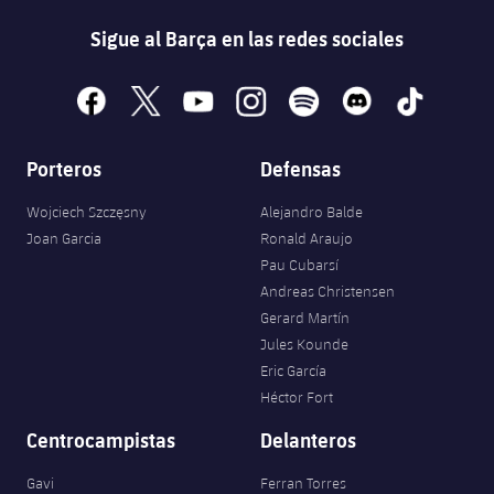
Sigue al Barça en las redes sociales
facebook
x
youtube
instagram
spotify
discord
tiktok
Porteros
Defensas
Wojciech Szczęsny
Alejandro Balde
Joan Garcia
Ronald Araujo
Pau Cubarsí
Andreas Christensen
Gerard Martín
Jules Kounde
Eric García
Héctor Fort
Centrocampistas
Delanteros
Gavi
Ferran Torres