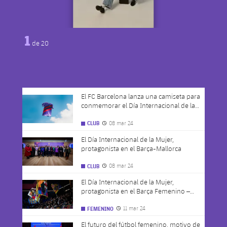
1
de
20
El FC Barcelona lanza una camiseta para
FC Barcelona club badge
conmemorar el Día Internacional de la
Mujer de la mano de María Escoté
08 mar 24
CLUB
Fecha de publicación
El Día Internacional de la Mujer,
FC Barcelona club badge
protagonista en el Barça-Mallorca
08 mar 24
CLUB
Fecha de publicación
El Día Internacional de la Mujer,
FC Barcelona club badge
protagonista en el Barça Femenino –
Athletic Club
11 mar 24
FEMENINO
Fecha de publicación
El futuro del fútbol femenino, motivo de