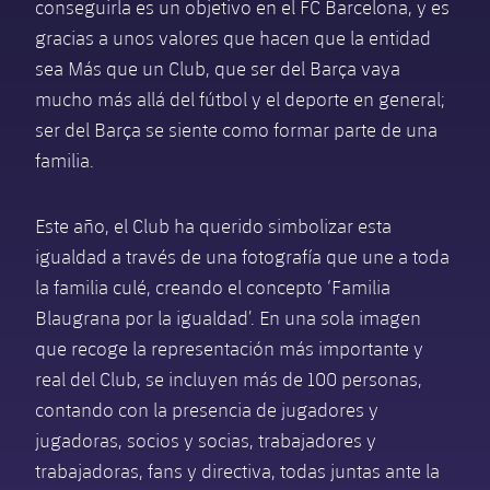
Calendario
conseguirla es un objetivo en el FC Barcelona, y es
Campus Verano
Base
gracias a unos valores que hacen que la entidad
SUB13
SUB13 B
Entradas
Barça Atlètic
sea Más que un Club, que ser del Barça vaya
plusicon
más
PLUSICON
MÁS
SUB12
mucho más allá del fútbol y el deporte en general;
SUB12 C
Gameday Shows
Junior
Primer Equipo
Instalaciones
ser del Barça se siente como formar parte de una
plusicon
más
SUB11 A
SUB11 C
familia.
Resultados
Cadete A
Actualidad
Barça Atlètic
Spotify Camp Nou
plusicon
más
SUB11 B
Clasificación
Este año, el Club ha querido simbolizar esta
Cadete B
Calendario
Actualidad
Palau Blaugrana
Base
igualdad a través de una fotografía que une a toda
plusicon
más
SUB10 A
Jugadores
Infantil A
la familia culé, creando el concepto ‘Familia
Entradas
Calendario
Estadi Johan Cruyff
Actualidad
SUB10 B
Blaugrana por la igualdad’. En una sola imagen
PLUSICON
MÁS
Fotos
Infantil B
Resultados
que recoge la representación más importante y
Resultados
Juvenil
Barça Cafe
Primer equipo
SUB9 A
plusicon
más
real del Club, se incluyen más de 100 personas,
plusicon
más
Historia
Mini
Clasificaciones
Clasificaciones
contando con la presencia de jugadores y
Cadete A
Ciutat Esportiva
Actualidad
SUB9 B
Barça Atlètic
plusicon
más
jugadoras, socios y socias, trabajadores y
Servicios
Palmarés
plusicon
más
Jugadores
Jugadores
Cadete B
trabajadoras, fans y directiva, todas juntas ante la
Calendario
SUB8 A
La Masia
Actualidad
Base