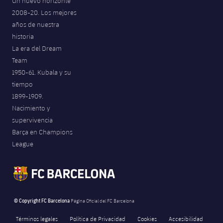
Un nuevo horizonte
2008-20. Los mejores
años de nuestra
historia
La era del Dream
Team
1950-61. Kubala y su
tiempo
1899-1909.
Nacimiento y
supervivencia
Barça en Champions
League
© Copyright FC Barcelona
Página Oficial del FC Barcelona
Términos legales
Política de Privacidad
Cookies
Accesibilidad