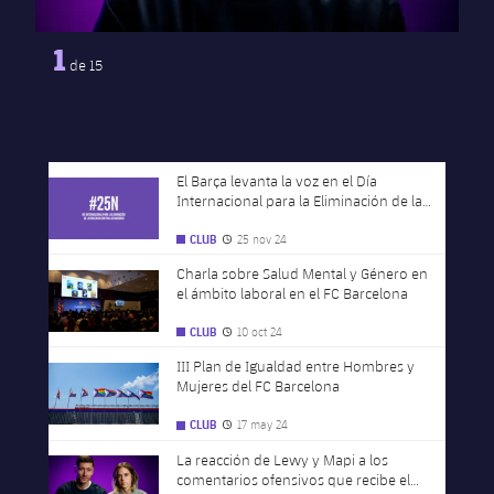
1
de
15
El Barça levanta la voz en el Día
FC Barcelona club badge
Internacional para la Eliminación de la
Violencia hacia las Mujeres
25 nov 24
CLUB
Fecha de publicación
Charla sobre Salud Mental y Género en
FC Barcelona club badge
el ámbito laboral en el FC Barcelona
10 oct 24
CLUB
Fecha de publicación
III Plan de Igualdad entre Hombres y
FC Barcelona club badge
Mujeres del FC Barcelona
17 may 24
CLUB
Fecha de publicación
La reacción de Lewy y Mapi a los
FC Barcelona club badge
comentarios ofensivos que recibe el