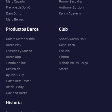
Marc Casadó
Roony Bardghji
Frenkie de Jong
Anthony Gordon
Dani Olmo
Karim Adeyemi
Marc Bernal
Productos Barça
Club
Culers Membership
Spotify Camp Nou
Barça Play
Canal ético
Entradas y Museo
Escudo
Barça App
Himno
Tienda online
Trabaja en las Barça
Centro de
Stores
Ayuda/FAQs
Hazte Beta Tester
Black Friday
Navidad Barça
Historia