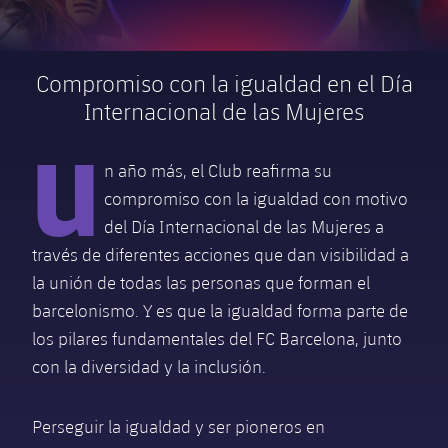
Calendario
Actualidad
Barça Legends
plusicon
más
plusicon
más
Entradas
Calendario
Compromiso con la igualdad en el Día
Contacto
Formativo masculino
plusicon
más
Junta Directiva
Internacional de las Mujeres
plusicon
más
Resultados
Entradas
Jugadores
U
Actualidad
Formativo femenino
plusicon
más
Estructura ejecutiva
Barça Academy
Clasificaciones
n año más, el Club reafirma su
plusicon
más
Resultados
Partidos
Fotos
F. Barça Genuine
Actualidad
compromiso con la igualdad con motivo
Organigramas
Más que un club
chevron-right
label.aria.chevronright
Jugadoras
Década a década
Clasificaciones
del Día Internacional de las Mujeres a
Noticias
Juvenil A
Campus Verano
Fotos
través de diferentes acciones que dan visibilidad a
Órganos
Masia 360
Palmarés
chevron-right
label.aria.chevronright
Jugadores
Presidentes
Sobre Nosotros
la unión de todas las personas que forman el
Juvenil B
Femenino B
barcelonismo. Y es que la igualdad forma parte de
PLUSICON
MÁS
Fotos
Documents
La Masia
Fotos
chevron-right
label.aria.chevronright
Jugadores de leyenda
SUB16
los pilares fundamentales del FC Barcelona, junto
Femenino C
Primer Equipo
plusicon
más
con la diversidad y la inclusión.
Jugadoras históricas
Historia
Comisiones y órganos
Entrenadores
chevron-right
label.aria.chevronright
SUB15
Juvenil
Actualidad
Base
plusicon
más
Perseguir la igualdad y ser pioneros en
SUB14
Centro de documentación
SUB14 B