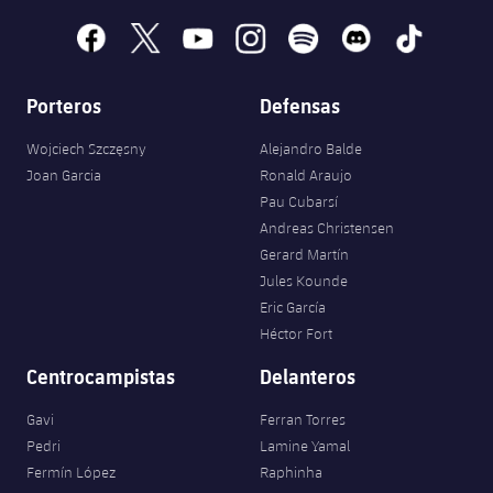
facebook
x
youtube
instagram
spotify
discord
tiktok
Porteros
Defensas
Wojciech Szczęsny
Alejandro Balde
Joan Garcia
Ronald Araujo
Pau Cubarsí
Andreas Christensen
Gerard Martín
Jules Kounde
Eric García
Héctor Fort
Centrocampistas
Delanteros
Gavi
Ferran Torres
Pedri
Lamine Yamal
Fermín López
Raphinha