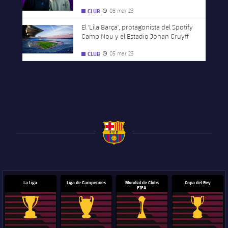
Barça Femenino
08 mar 23
CLUB
Fecha de publicación
El 'Lila Barça', protagonista del Spotify
FC Barcelona club badge
Camp Nou y el Estadio Johan Cruyff
05 mar 23
CLUB
Fecha de publicación
FC Barcelona club badge
La Liga
Liga de Campeones
Mundial de Clubs
Copa del Rey
FIFA
Trofeo de La Liga
Trofeo de la Liga de Campeones
Trofeo del Mundial de Clube
Copa del 