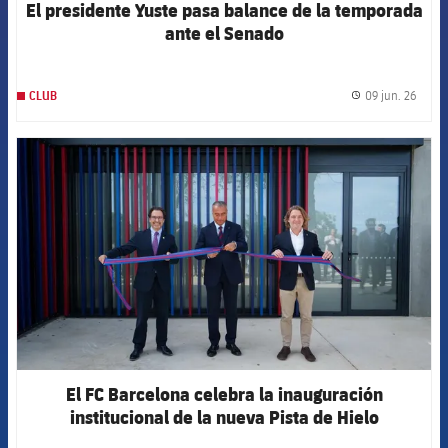
El presidente Yuste pasa balance de la temporada
ante el Senado
09 jun. 26
CLUB
label.
FCB Barcelona badge
El FC Barcelona celebra la inauguración
institucional de la nueva Pista de Hielo
provisional