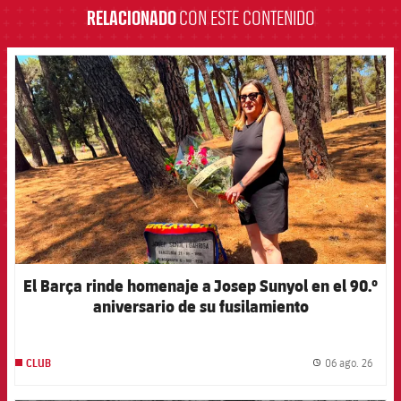
RELACIONADO
CON ESTE CONTENIDO
FCB Barcelona badge
El Barça rinde homenaje a Josep Sunyol en el 90.º
aniversario de su fusilamiento
06 ago. 26
CLUB
label.