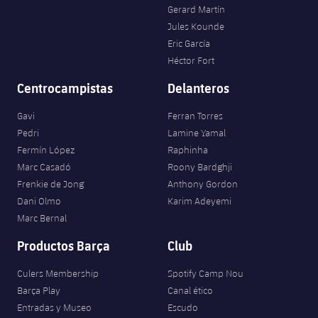
Gerard Martín
Jules Kounde
Eric García
Héctor Fort
Centrocampistas
Delanteros
Gavi
Ferran Torres
Pedri
Lamine Yamal
Fermín López
Raphinha
Marc Casadó
Roony Bardghji
Frenkie de Jong
Anthony Gordon
Dani Olmo
Karim Adeyemi
Marc Bernal
Productos Barça
Club
Culers Membership
Spotify Camp Nou
Barça Play
Canal ético
Entradas y Museo
Escudo