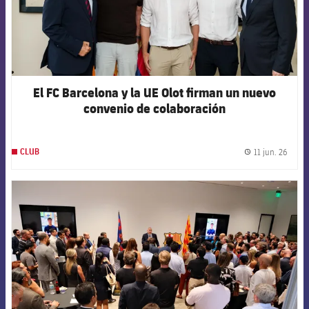
El FC Barcelona y la UE Olot firman un nuevo
convenio de colaboración
11 jun. 26
CLUB
label.
FCB Barcelona badge