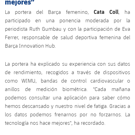
mejores”
Jugadores
Noticias
Apúntate a las amateurs
plusicon
más
Cata Coll
La portera del Barça femenino, ​​
, ha
participado en una ponencia moderada por la
Calendario
Voleibol masculino
Apúntate a las amateurs
periodista Ruth Gumbau y con la participación de Eva
PLUSICON
MÁS
Resultados
Ferrer, responsable de salud deportiva femenina del
Voleibol femenino
Carnet de las Secciones Amateurs
League of Legends
Barça Innovation Hub.
Clasificaciones
VALORANT Rising
La portera ha explicado su experiencia con sus datos
Fotos
VALORANT Game Changers
de rendimiento, recogidos a través de dispositivos
como WIMU, bandas de control cardiovascular o
eFootball
anillos de medición biométrica. "Cada mañana
podemos consultar una aplicación para saber cómo
hemos descansado y nuestro nivel de fatiga. Gracias a
los datos podemos frenarnos por no forzarnos. La
tecnología nos hace mejores", ha recordado.