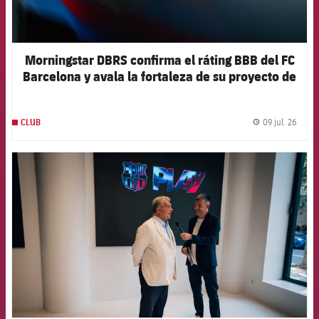
Morningstar DBRS confirma el ráting BBB del FC
Barcelona y avala la fortaleza de su proyecto de
futuro
09 jul. 26
CLUB
label.
FCB Barcelona badge