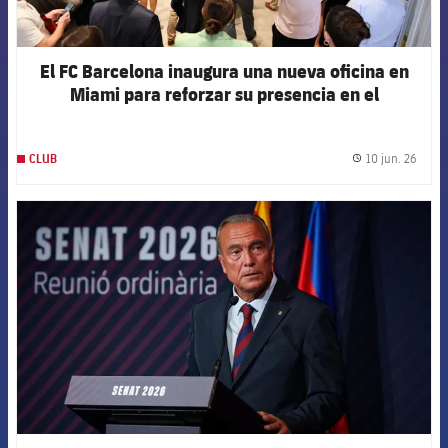
El FC Barcelona inaugura una nueva oficina en
Miami para reforzar su presencia en el
continente americano
10 jun. 26
CLUB
label.
FCB Barcelona badge