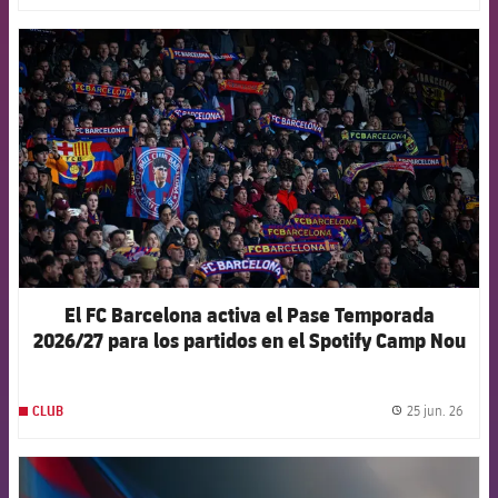
FCB Barcelona badge
El FC Barcelona activa el Pase Temporada
2026/27 para los partidos en el Spotify Camp Nou
25 jun. 26
CLUB
label.
FCB Barcelona badge