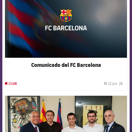
Comunicado del FC Barcelona
12 jun. 26
CLUB
label.
FCB Barcelona badge