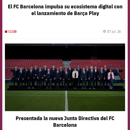
El FC Barcelona impulsa su ecosistema digital con
el lanzamiento de Barça Play
07 jul. 26
CLUB
label.
FCB Barcelona badge
Presentada la nueva Junta Directiva del FC
Barcelona