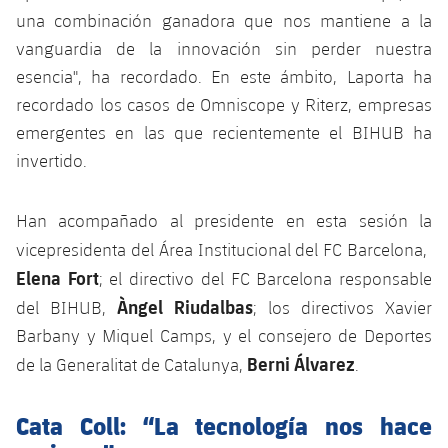
Jugadores
Clasificaciones
una combinación ganadora que nos mantiene a la
Juvenil
Noticias
Atletismo
plusicon
más
vanguardia de la innovación sin perder nuestra
Fotos
Infantil
esencia", ha recordado. En este ámbito, Laporta ha
Actualidad
Baloncesto en silla de ruedas
plusicon
más
recordado los casos de Omniscope y Riterz, empresas
Historia
Alevín
emergentes en las que recientemente el BIHUB ha
Masculino
Actualidad
Hockey sobre hielo
plusicon
más
invertido.
Palmarés
Femenino
Jugadores
Actualidad
Hockey hierba
plusicon
más
Han acompañado al presidente en esta sesión la
Agenda
Calendario
vicepresidenta del Área Institucional del FC Barcelona,
Jugadores
Noticias
Patinaje artístico
plusicon
más
Elena Fort
; el directivo del FC Barcelona responsable
Resultados
Calendario
Àngel Riudalbas
Hockey Hierba Masculino
del BIHUB,
; los directivos Xavier
Escuela de Patinaje
Actualidad
Barbany y Miquel Camps, y el consejero de Deportes
Clasificaciones
Resultados
Hockey Hierba Femenino
Plantilla
Berni Álvarez
de la Generalitat de Catalunya,
.
Rugby
plusicon
más
Clasificaciones
Agenda
Actualidad
Cata Coll: “La tecnología nos hace
Voleibol
plusicon
más