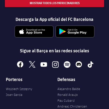
MOSTRAR TODOS LOS PATROCINADORES
Descarga la App oficial del FC Barcelona
Sigue al Barça en las redes sociales
facebook
x
youtube
instagram
spotify
discord
tiktok
Porteros
Defensas
Wojciech Szczęsny
Alejandro Balde
Joan Garcia
Ronald Araujo
Pau Cubarsí
Andreas Christensen