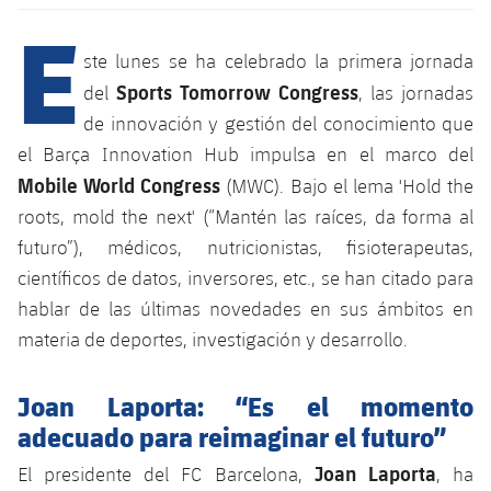
Calendario
Campus Verano
Base
E
SUB13
SUB13 B
Entradas
ste lunes se ha celebrado la primera jornada
Barça Atlètic
plusicon
más
PLUSICON
MÁS
Sports Tomorrow Congress
del
, las jornadas
SUB12
SUB12 C
Gameday Shows
Junior
de innovación y gestión del conocimiento que
Primer Equipo
Instalaciones
plusicon
más
SUB11 A
el Barça Innovation Hub impulsa en el marco del
SUB11 C
Resultados
Cadete A
Mobile World Congress
Actualidad
(MWC). Bajo el lema 'Hold the
Barça Atlètic
Spotify Camp Nou
plusicon
más
SUB11 B
roots, mold the next' (“Mantén las raíces, da forma al
Clasificación
Cadete B
Calendario
Actualidad
futuro”), médicos, nutricionistas, fisioterapeutas,
Palau Blaugrana
Base
plusicon
más
SUB10 A
científicos de datos, inversores, etc., se han citado para
Jugadores
Infantil A
Entradas
Calendario
Estadi Johan Cruyff
Actualidad
hablar de las últimas novedades en sus ámbitos en
SUB10 B
PLUSICON
MÁS
Fotos
materia de deportes, investigación y desarrollo.
Infantil B
Resultados
Resultados
Juvenil
Barça Cafe
Primer equipo
SUB9 A
plusicon
más
plusicon
más
Historia
Mini
Joan Laporta: “Es el momento
Clasificaciones
Clasificaciones
Cadete A
Ciutat Esportiva
Actualidad
SUB9 B
Barça Atlètic
adecuado para reimaginar el futuro”
plusicon
más
Servicios
Palmarés
plusicon
más
Jugadores
Jugadores
Cadete B
Joan Laporta
El presidente del FC Barcelona, ​​
, ha
Calendario
SUB8 A
La Masia
Actualidad
Base