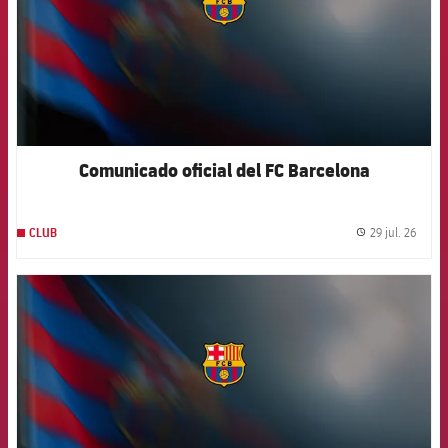
Comunicado oficial del FC Barcelona
29 jul. 26
CLUB
label.
FCB Barcelona badge