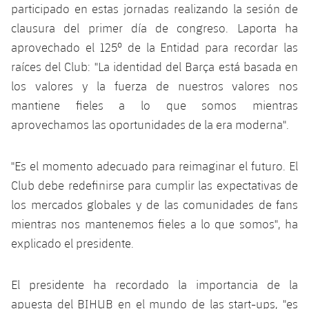
plusicon
más
Servicios Médicos
participado en estas jornadas realizando la sesión de
Acreditaciones
Fotos
Fotos
Infantil A
Entradas
clausura del primer día de congreso. Laporta ha
SUB8 B
Calendario
Campus Verano
Actualidad
Accesibilidad
aprovechado el 125º de la Entidad para recordar las
Historia
Instalaciones
Infantil B
Resultados
Resultados
raíces del Club: "La identidad del Barça está basada en
Juvenil
PLUSICON
MÁS
Palmarés
los valores y la fuerza de nuestros valores nos
Clasificaciones
Jugadores
Cadete
mantiene fieles a lo que somos mientras
Primer equipo
plusicon
más
aprovechamos las oportunidades de la era moderna".
Jugadors
Clasificaciones
Infantil
Actualidad
Barça Atlètic
plusicon
más
Fotos
"Es el momento adecuado para reimaginar el futuro. El
Alevín
Calendario
Actualidad
Club debe redefinirse para cumplir las expectativas de
Base
plusicon
más
Palmarés
los mercados globales y de las comunidades de fans
Entradas
Calendario
Campus Verano
Actualidad
mientras nos mantenemos fieles a lo que somos", ha
Historia
explicado el presidente.
Resultados
Resultados
Barça C
PLUSICON
MÁS
Clasificaciones
El presidente ha recordado la importancia de la
Jugadores
Junior
Información general
plusicon
más
apuesta del BIHUB en el mundo de las start-ups, "es