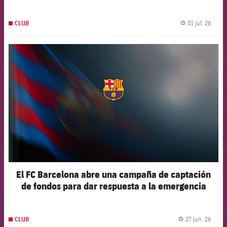
01 jul. 26
CLUB
label.
FCB Barcelona badge
El FC Barcelona abre una campaña de captación
de fondos para dar respuesta a la emergencia
humanitaria en Venezuela
27 jun. 26
CLUB
label.