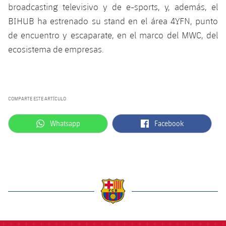
broadcasting televisivo y de e-sports, y, además, el
BIHUB ha estrenado su stand en el área 4YFN, punto
de encuentro y escaparate, en el marco del MWC, del
ecosistema de empresas.
COMPARTE ESTE ARTÍCULO
label.aria.whatsapp
label.aria.facebook
Whatsapp
Facebook
label.aria.barcelona