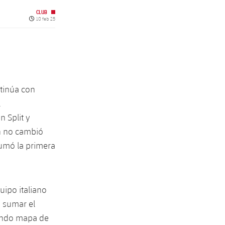
CLUB
Fecha de publicación
10 feb 25
ntinúa con
l
 Split y
on no cambió
umó la primera
uipo italiano
y sumar el
gundo mapa de