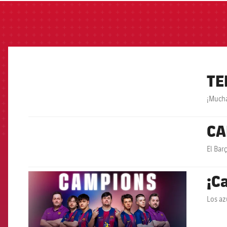
TE
FCB Barcelona badge
¡Mucha
CA
FCB Barcelona badge
El Bar
¡C
FCB Barcelona badge
Los az