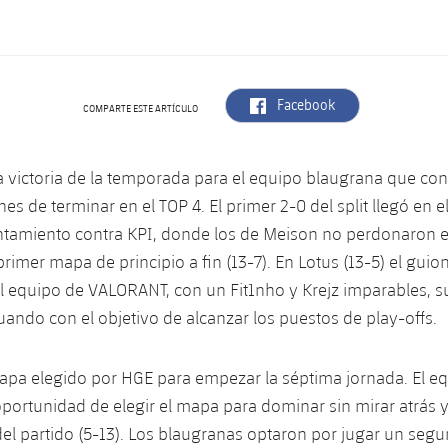
label.aria.facebook
Facebook
COMPARTE ESTE ARTÍCULO
a victoria de la temporada para el equipo blaugrana que co
es de terminar en el TOP 4. El primer 2-0 del split llegó en e
ntamiento contra KPI, donde los de Meison no perdonaron en
rimer mapa de principio a fin (13-7). En Lotus (13-5) el gui
l equipo de VALORANT, con un Fit1nho y Krejz imparables, s
nuando con el objetivo de alcanzar los puestos de play-offs.
apa elegido por HGE para empezar la séptima jornada. El eq
portunidad de elegir el mapa para dominar sin mirar atrás 
el partido (5-13). Los blaugranas optaron por jugar un se