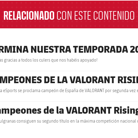
RELACIONADO
CON ESTE CONTENIDO
RMINA NUESTRA TEMPORADA 20
s gracias a todos los culers que nos habéis apoyado!
MPEONES DE LA VALORANT RISI
ça eSports se proclama campeón de España de VALORANT por segunda vez e
ampeones de la VALORANT Rising
ulgranas consiguen su segundo título en la máxima competición naciona