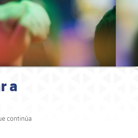
r a
ue continúa