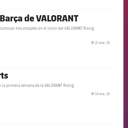
l Barça de VALORANT
acumulan tres empates en el inicio del VALORANT Rising
21 ene. 25
label.share.
rts
n la primera semana de la VALORANT Rising.
14 ene. 25
label.share.