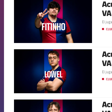
Ac
FCB Barcelona badge
VA
El jug
CLU
Ac
FCB Barcelona badge
VA
El jug
CLU
Ac
FCB Barcelona badge