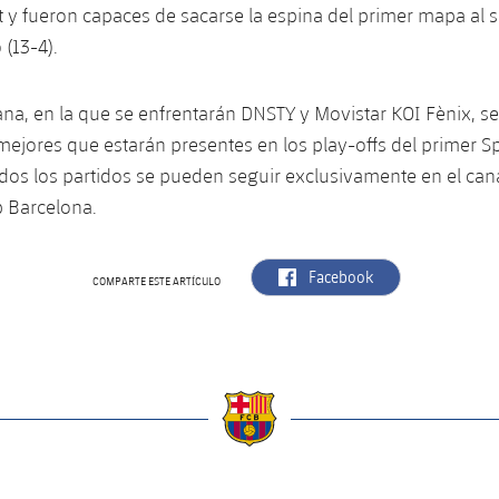
it y fueron capaces de sacarse la espina del primer mapa al s
 (13-4).
na, en la que se enfrentarán DNSTY y Movistar KOI Fènix, se
 mejores que estarán presentes en los play-offs del primer Spl
os los partidos se pueden seguir exclusivamente en el cana
b Barcelona.
label.aria.facebook
Facebook
COMPARTE ESTE ARTÍCULO
a