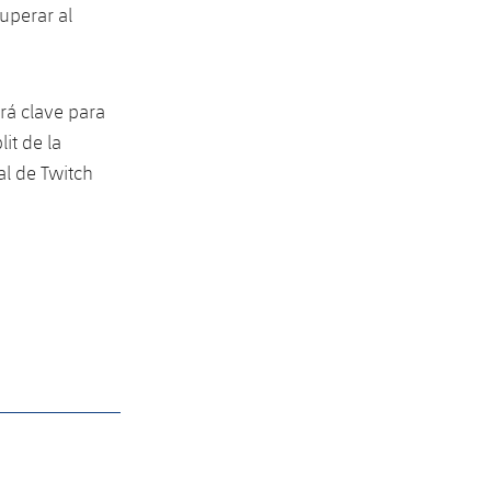
uperar al
rá clave para
it de la
l de Twitch