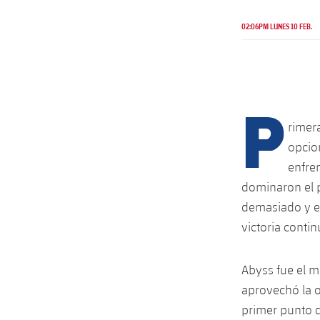
02:06PM LUNES 10 FEB.
P
rimer
opcion
enfre
dominaron el p
demasiado y e
victoria conti
Abyss fue el m
aprovechó la o
primer punto d