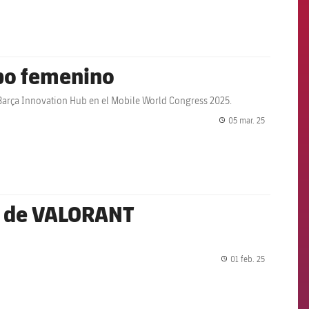
ipo femenino
Barça Innovation Hub en el Mobile World Congress 2025.
05 mar. 25
label.share.
po de VALORANT
01 feb. 25
label.share.