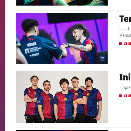
Te
FCB Barcelona badge
Los ch
Media
CLU
In
FCB Barcelona badge
Empiez
CLU