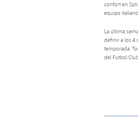
confort en Spl
equipo italiano
La última sema
definir a los 4
temporada. Tod
del Futbol Clu
label.aria.barcelon