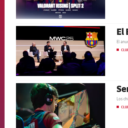
El
FCB Barcelona badge
El anu
CLU
Se
FCB Barcelona badge
Los ch
CLU