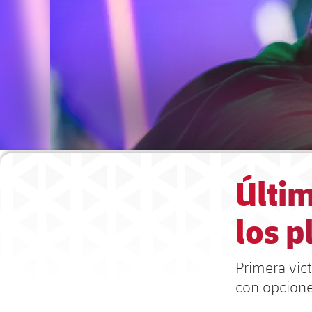
Últim
los p
Primera vic
con opcione