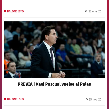
22 ene. 26
BALONCESTO
label.
FCB Barcelona badge
PREVIA | Xavi Pascual vuelve al Palau
25 nov. 25
BALONCESTO
label.