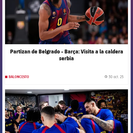
Partizan de Belgrado - Barça: Visita a la caldera
serbia
30 oct. 25
BALONCESTO
label.
FCB Barcelona badge