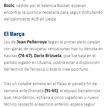
Jugadores
Bozic
, cedido por el Valencia Basket, esperan
Noticias
Apúntate a las amateurs
plusicon
más
encontrar la química necesaria para seguir disfrutando
Calendario
Voleibol masculino
del baloncesto ACB en Lleida.
Apúntate a las amateurs
PLUSICON
MÁS
Resultados
Voleibol femenino
Carnet de las Secciones Amateurs
El Barça
League of Legends
Clasificaciones
Joan Peñarroya
Los de
llegan al primer derbi catalán
VALORANT Rising
con ganas de recuperar sensaciones tras su derrota en
Fotos
(74-67). Dario Brizuela
Kaunas
, que fue baja en el
VALORANT Game Changers
partido jugado en Lituania, podría estar a disposición
eFootball
del técnico de Terrassa si éste lo cree oportuno.
Tras un notable estreno en el Palau el pasado fin de
(91-65)
semana ante Granada
, el equipo barcelonista
que, recordemos, estrena a cinco jugadores y nuevo
técnico respecto al ejercicio anterior, espera seguir