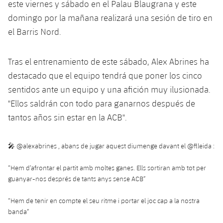
plusicon
más
este viernes y sábado en el Palau Blaugrana y este
Servicios Médicos
Acreditaciones
Fotos
Fotos
Infantil A
domingo por la mañana realizará una sesión de tiro en
Entradas
SUB8 B
Calendario
Campus Verano
Actualidad
el Barris Nord.
Accesibilidad
Historia
Instalaciones
Infantil B
Resultados
Resultados
Juvenil
PLUSICON
MÁS
Palmarés
Tras el entrenamiento de este sábado, Alex Abrines ha
Clasificaciones
Jugadores
destacado que el equipo tendrá que poner los cinco
Cadete
Primer equipo
plusicon
más
sentidos ante un equipo y una afición muy ilusionada.
Jugadors
Clasificaciones
Infantil
"Ellos saldrán con todo para ganarnos después de
Actualidad
Barça Atlètic
plusicon
más
tantos años sin estar en la ACB".
Fotos
Alevín
Calendario
Actualidad
Base
plusicon
más
Palmarés
🎤
@alexabrines
, abans de jugar aquest diumenge davant el
@flleida
:
Entradas
Calendario
Campus Verano
Actualidad
“Hem d’afrontar el partit amb moltes ganes. Ells sortiran amb tot per
Historia
Resultados
guanyar-nos després de tants anys sense ACB”
Resultados
Barça C
PLUSICON
MÁS
“Hem de tenir en compte el seu ritme i portar el joc cap a la nostra
Clasificaciones
Jugadores
Junior
Información general
banda”
plusicon
más