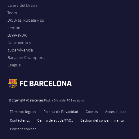
La era del Dream
Team
1950-61. Kubala y su
tiempo
1899-1909.
Nacimiento y
supervivencia
Barça en Champions
League
© Copyright FC Barcelona
Página Oficial del FC Barcelona
Términos legales
Política de Privacidad
Cookies
Accesibilidad
Contáctenos
Centro de ayuda/FAQs
Gestión del consentimiento
Consent choices