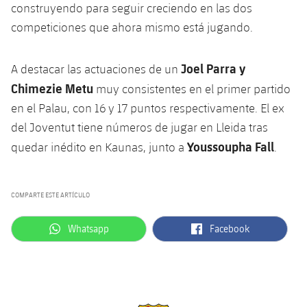
construyendo para seguir creciendo en las dos
competiciones que ahora mismo está jugando.
Joel Parra y
A destacar las actuaciones de un
Chimezie Metu
muy consistentes en el primer partido
en el Palau, con 16 y 17 puntos respectivamente. El ex
del Joventut tiene números de jugar en Lleida tras
Youssoupha Fall
quedar inédito en Kaunas, junto a
.
COMPARTE ESTE ARTÍCULO
label.aria.whatsapp
label.aria.facebook
Whatsapp
Facebook