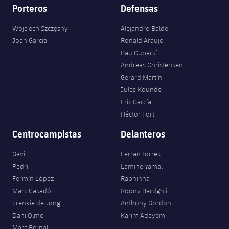
Porteros
Defensas
Wojciech Szczęsny
Alejandro Balde
Joan Garcia
Ronald Araujo
Pau Cubarsí
Andreas Christensen
Gerard Martín
Jules Kounde
Eric García
Héctor Fort
Centrocampistas
Delanteros
Gavi
Ferran Torres
Pedri
Lamine Yamal
Fermín López
Raphinha
Marc Casadó
Roony Bardghji
Frenkie de Jong
Anthony Gordon
Dani Olmo
Karim Adeyemi
Marc Bernal