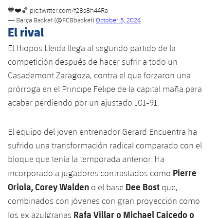
Jugadores
Clasificaciones
💙❤️🏀
pic.twitter.com/f28s8h44Ra
Juvenil
Noticias
Atletismo
plusicon
más
— Barça Basket (@FCBbasket)
October 5, 2024
El rival
Fotos
Infantil
Actualidad
Baloncesto en silla de ruedas
El Hiopos Lleida llega al segundo partido de la
plusicon
más
Historia
Alevín
competición después de hacer sufrir a todo un
Masculino
Actualidad
Hockey sobre hielo
Casademont Zaragoza, contra el que forzaron una
plusicon
más
Palmarés
prórroga en el Principe Felipe de la capital maña para
Femenino
Jugadores
Actualidad
Hockey hierba
acabar perdiendo por un ajustado 101-91.
plusicon
más
Agenda
Calendario
Jugadores
Noticias
Patinaje artístico
plusicon
más
El equipo del joven entrenador Gerard Encuentra ha
Resultados
sufrido una transformación radical comparado con el
Calendario
Hockey Hierba Masculino
Escuela de Patinaje
Actualidad
bloque que tenía la temporada anterior. Ha
Clasificaciones
Resultados
Pierre
incorporado a jugadores contrastados como
Hockey Hierba Femenino
Plantilla
Rugby
plusicon
más
Oriola, Corey Walden
Dee Bost
o el base
que,
Clasificaciones
Agenda
combinados con jóvenes con gran proyección como
Actualidad
Voleibol
plusicon
más
Rafa Villar o Michael Caicedo o
los ex azulgranas