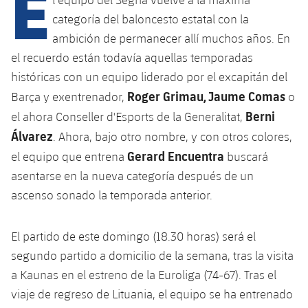
E
Calendario
Campus Verano
Base
categoría del baloncesto estatal con la
SUB13
SUB13 B
Entradas
ambición de permanecer allí muchos años. En
Barça Atlètic
plusicon
más
PLUSICON
MÁS
el recuerdo están todavía aquellas temporadas
SUB12
SUB12 C
Gameday Shows
Junior
históricas con un equipo liderado por el excapitán del
Primer Equipo
Instalaciones
plusicon
más
Roger Grimau, Jaume Comas
SUB11 A
Barça y exentrenador,
o
SUB11 C
Resultados
Cadete A
Berni
Actualidad
el ahora Conseller d'Esports de la Generalitat,
Barça Atlètic
Spotify Camp Nou
plusicon
más
SUB11 B
Álvarez
. Ahora, bajo otro nombre, y con otros colores,
Clasificación
Cadete B
Calendario
Actualidad
Gerard Encuentra
Palau Blaugrana
Base
el equipo que entrena
buscará
plusicon
más
SUB10 A
Jugadores
asentarse en la nueva categoría después de un
Infantil A
Entradas
Calendario
Estadi Johan Cruyff
Actualidad
ascenso sonado la temporada anterior.
SUB10 B
PLUSICON
MÁS
Fotos
Infantil B
Resultados
Resultados
Juvenil
Barça Cafe
Primer equipo
SUB9 A
plusicon
más
El partido de este domingo (18.30 horas) será el
plusicon
más
Historia
Mini
Clasificaciones
segundo partido a domicilio de la semana, tras la visita
Clasificaciones
Cadete A
Ciutat Esportiva
Actualidad
SUB9 B
Barça Atlètic
plusicon
más
a Kaunas en el estreno de la Euroliga (74-67). Tras el
Servicios
Palmarés
plusicon
más
Jugadores
Jugadores
viaje de regreso de Lituania, el equipo se ha entrenado
Cadete B
Calendario
SUB8 A
La Masia
Actualidad
Base