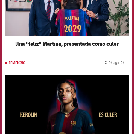
Una "feliz" Martina, presentada como culer
06 ago. 26
FEMENINO
label.
FCB Barcelona badge