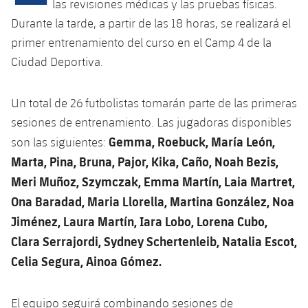
Calendario
las revisiones médicas y las pruebas físicas.
Campus Verano
Base
Durante la tarde, a partir de las 18 horas, se realizará el
SUB13
SUB13 B
Entradas
Barça Atlètic
primer entrenamiento del curso en el Camp 4 de la
plusicon
más
PLUSICON
MÁS
SUB12
Ciudad Deportiva.
SUB12 C
Gameday Shows
Junior
Primer Equipo
Instalaciones
plusicon
más
SUB11 A
SUB11 C
Un total de 26 futbolistas tomarán parte de las primeras
Resultados
Cadete A
Actualidad
Barça Atlètic
Spotify Camp Nou
sesiones de entrenamiento. Las jugadoras disponibles
plusicon
más
SUB11 B
Clasificación
Gemma, Roebuck, María León,
son las siguientes:
Cadete B
Calendario
Actualidad
Palau Blaugrana
Base
Marta, Pina, Bruna, Pajor, Kika, Caño, Noah Bezis,
plusicon
más
SUB10 A
Jugadores
Infantil A
Meri Muñoz, Szymczak, Emma Martín, Laia Martret,
Entradas
Calendario
Estadi Johan Cruyff
Actualidad
SUB10 B
Ona Baradad, Maria Llorella, Martina González, Noa
PLUSICON
MÁS
Fotos
Infantil B
Resultados
Jiménez, Laura Martín, Iara Lobo, Lorena Cubo,
Resultados
Juvenil
Barça Cafe
Primer equipo
SUB9 A
plusicon
más
Clara Serrajordi, Sydney Schertenleib, Natalia Escot,
plusicon
más
Historia
Mini
Clasificaciones
Clasificaciones
Celia Segura, Ainoa Gómez.
Cadete A
Ciutat Esportiva
Actualidad
SUB9 B
Barça Atlètic
plusicon
más
Servicios
Palmarés
plusicon
más
Jugadores
Jugadores
Cadete B
Calendario
SUB8 A
El equipo seguirá combinando sesiones de
La Masia
Actualidad
Base