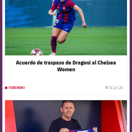
Acuerdo de traspaso de Dragoni al Chelsea
Women
31 jul. 26
FEMENINO
label.
FCB Barcelona badge