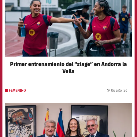
Primer entrenamiento del “stage” en Andorra la
Vella
06 ago. 26
FEMENINO
label.
FCB Barcelona badge