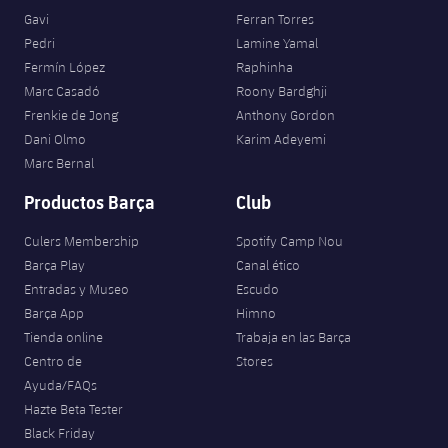
Gavi
Ferran Torres
Pedri
Lamine Yamal
Fermín López
Raphinha
Marc Casadó
Roony Bardghji
Frenkie de Jong
Anthony Gordon
Dani Olmo
Karim Adeyemi
Marc Bernal
Productos Barça
Club
Culers Membership
Spotify Camp Nou
Barça Play
Canal ético
Entradas y Museo
Escudo
Barça App
Himno
Tienda online
Trabaja en las Barça
Centro de
Stores
Ayuda/FAQs
Hazte Beta Tester
Black Friday