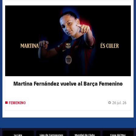
FCB Barcelona badge
Martina Fernández vuelve al Barça Femenino
26 jul. 26
FEMENINO
label.
La Liga
Liga de Campeones
Mundial de Clubs
Copa del Rey