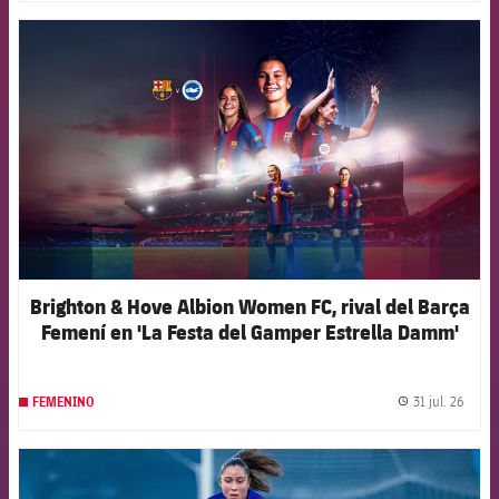
FCB Barcelona badge
Brighton & Hove Albion Women FC, rival del Barça
Femení en 'La Festa del Gamper Estrella Damm'
31 jul. 26
FEMENINO
label.
FCB Barcelona badge