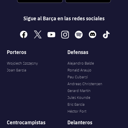
Sigue al Barça en las redes sociales
facebook
x
youtube
instagram
spotify
discord
tiktok
Porteros
Defensas
Wojciech Szczęsny
Alejandro Balde
Joan Garcia
Ronald Araujo
Pau Cubarsí
Andreas Christensen
Gerard Martín
Jules Kounde
Eric García
Héctor Fort
Centrocampistas
Delanteros