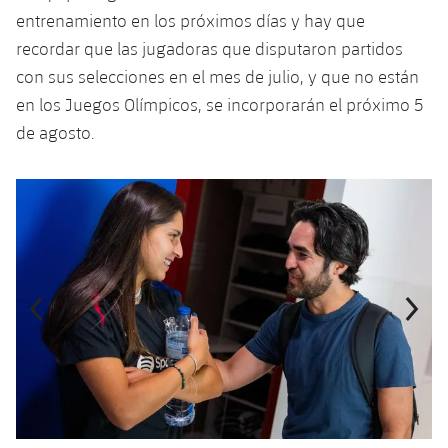
plusicon
más
Servicios Médicos
Acreditaciones
Fotos
entrenamiento en los próximos días y hay que
Fotos
Infantil A
Entradas
SUB8 B
Calendario
recordar que las jugadoras que disputaron partidos
Campus Verano
Actualidad
Accesibilidad
Historia
Instalaciones
con sus selecciones en el mes de julio, y que no están
Infantil B
Resultados
Resultados
Juvenil
en los Juegos Olímpicos, se incorporarán el próximo 5
PLUSICON
MÁS
Palmarés
de agosto.
Clasificaciones
Jugadores
Cadete
Primer equipo
plusicon
más
Jugadors
Anterior
label.aria.chevronleft
Siguiente
label.aria.
Clasificaciones
Infantil
Actualidad
Barça Atlètic
plusicon
más
Fotos
Alevín
Calendario
Actualidad
Base
plusicon
más
Palmarés
Entradas
Calendario
Campus Verano
Actualidad
Historia
Resultados
Resultados
Barça C
PLUSICON
MÁS
Clasificaciones
Jugadores
Junior
Información general
plusicon
más