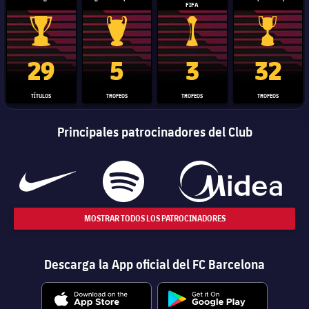
FIFA
Trofeo de La Liga
Trofeo de la Liga de Campeones
Trofeo del Mundial de Clube
Copa del 
29
5
3
32
TÍTULOS
TROFEOS
TROFEOS
TROFEOS
Principales patrocinadores del Club
MOSTRAR TODOS LOS PATROCINADORES
Descarga la App oficial del FC Barcelona