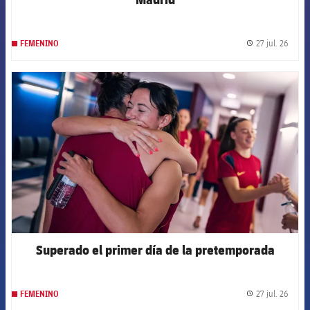
27 jul. 26
FEMENINO
label.
FCB Barcelona badge
Superado el primer día de la pretemporada
27 jul. 26
FEMENINO
label.