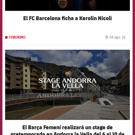
El FC Barcelona ficha a Kerolin Nicoli
04 ago. 26
FEMENINO
label.
FCB Barcelona badge
El Barça Femení realizará un stage de
pretemporada en Andorra la Vella del 6 al 10 de