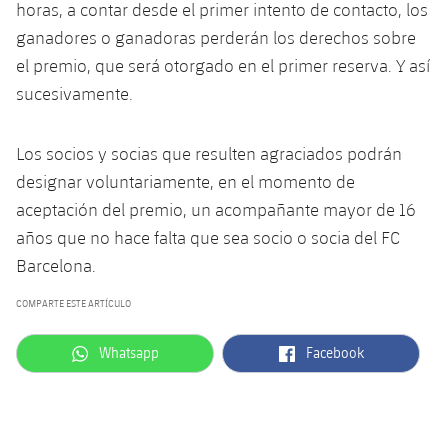
plusicon
más
Servicios Médicos
horas, a contar desde el primer intento de contacto, los
Acreditaciones
Fotos
Fotos
Infantil A
ganadores o ganadoras perderán los derechos sobre
Entradas
SUB8 B
Calendario
Campus Verano
Actualidad
Accesibilidad
el premio, que será otorgado en el primer reserva. Y así
Historia
Instalaciones
Infantil B
Resultados
sucesivamente.
Resultados
Juvenil
PLUSICON
MÁS
Palmarés
Clasificaciones
Jugadores
Cadete
Los socios y socias que resulten agraciados podrán
Primer equipo
plusicon
más
designar voluntariamente, en el momento de
Jugadors
Clasificaciones
Infantil
Actualidad
aceptación del premio, un acompañante mayor de 16
Barça Atlètic
plusicon
más
años que no hace falta que sea socio o socia del FC
Fotos
Alevín
Calendario
Actualidad
Barcelona.
Base
plusicon
más
Palmarés
COMPARTE ESTE ARTÍCULO
Entradas
Calendario
Campus Verano
Actualidad
Historia
label.aria.whatsapp
label.aria.facebook
Whatsapp
Facebook
Resultados
Resultados
Barça C
PLUSICON
MÁS
Clasificaciones
Jugadores
Junior
Información general
plusicon
más