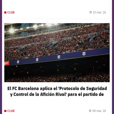
13 mar. 26
CLUB
label.
FCB Barcelona badge
El FC Barcelona aplica el 'Protocolo de Seguridad
y Control de la Afición Rival' para el partido de
alto riesgo contra el Newcastle
09 mar. 26
CLUB
label.