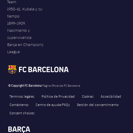
Team
1950-61. Kubala y su
tiempo
1899-1909.
Nacimiento y
supervivencia
Barça en Champions
League
© Copyright FC Barcelona
Página Oficial del FC Barcelona
Términos legales
Política de Privacidad
Cookies
Accesibilidad
Contáctenos
Centro de ayuda/FAQs
Gestión del consentimiento
Consent choices
FORÇA BARÇA
861
label.aria.fire
Força Barça
label.aria.forcabarca