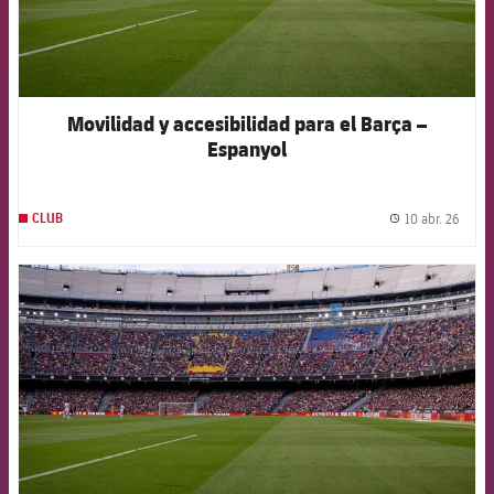
Movilidad y accesibilidad para el Barça –
Espanyol
10 abr. 26
CLUB
label.
FCB Barcelona badge