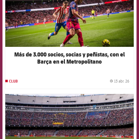
Más de 3.000 socios, socias y peñistas, con el
Barça en el Metropolitano
13 abr. 26
CLUB
label.
FCB Barcelona badge