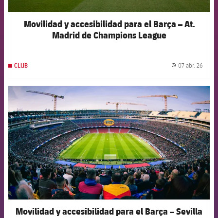
Movilidad y accesibilidad para el Barça – At.
Madrid de Champions League
07 abr. 26
CLUB
label.
FCB Barcelona badge
Movilidad y accesibilidad para el Barça – Sevilla