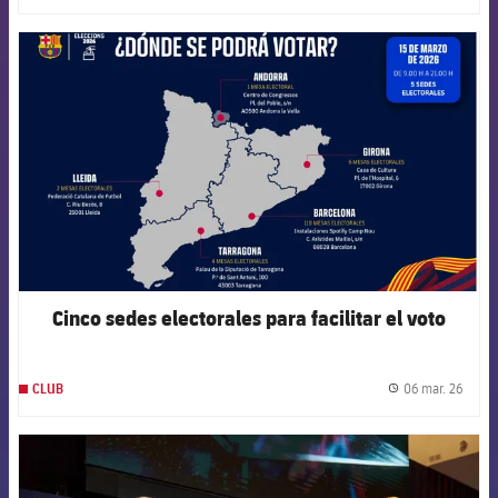
FCB Barcelona badge
Cinco sedes electorales para facilitar el voto
06 mar. 26
CLUB
label.
FCB Barcelona badge