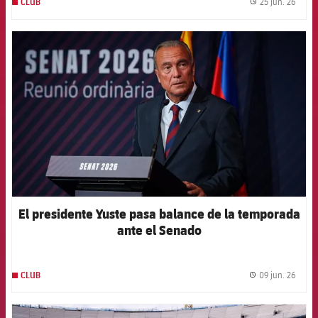
25 jun. 26
CLUB
label.
FCB Barcelona badge
El presidente Yuste pasa balance de la temporada
ante el Senado
09 jun. 26
CLUB
label.
FCB Barcelona badge