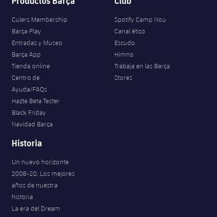
Productos Barça
Club
Culers Membership
Spotify Camp Nou
Barça Play
Canal ético
Entradas y Museo
Escudo
Barça App
Himno
Tienda online
Trabaja en las Barça
Centro de
Stores
Ayuda/FAQs
Hazte Beta Tester
Black Friday
Navidad Barça
Historia
Un nuevo horizonte
2008-20. Los mejores
años de nuestra
historia
La era del Dream