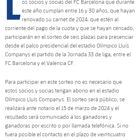
L
Calendario
os socios y socias del FC Barcelona que durante
Campus Verano
Base
este año cumplan entre 16 y 30 años, que hayan
SUB13
SUB13 B
Entradas
Barça Atlètic
renovado su carnet de 2024, que estén al
plusicon
más
PLUSICON
MÁS
SUB12
corriente del pago de la cuota y que se hayan censado,
SUB12 C
Gameday Shows
Junior
Primer Equipo
Instalaciones
participarán en el sorteo de seis plazas para presenciar
plusicon
más
SUB11 A
SUB11 C
desde el palco presidencial del estadio Olímpico Lluís
Resultados
Cadete A
Actualidad
Barça Atlètic
Spotify Camp Nou
Companys el partido de la Jornada 33 de liga, entre el
plusicon
más
SUB11 B
FC Barcelona y el Valencia CF.
Clasificación
Cadete B
Calendario
Actualidad
Palau Blaugrana
Base
plusicon
más
SUB10 A
Jugadores
Infantil A
Para participar en este sorteo no es necesario que
Entradas
Calendario
Estadi Johan Cruyff
Actualidad
SUB10 B
estos socios y socias tengan abono en el estadio
PLUSICON
MÁS
Fotos
Infantil B
Resultados
Olímpico Lluís Companys. El sorteo será público, se
Resultados
Juvenil
Barça Cafe
Primer equipo
SUB9 A
plusicon
más
realizará ante notario el 15 de marzo de 2024 y el
plusicon
más
Historia
Mini
Clasificaciones
Clasificaciones
resultado será comunicado a los ganadores y
Cadete A
Ciutat Esportiva
Actualidad
SUB9 B
Barça Atlètic
plusicon
más
ganadoras por escrito o por llamada telefónica. Si no
Servicios
Palmarés
plusicon
más
Jugadores
Jugadores
Cadete B
fuera posible el contacto en el plazo de veinticuatro
Calendario
SUB8 A
La Masia
Actualidad
Base