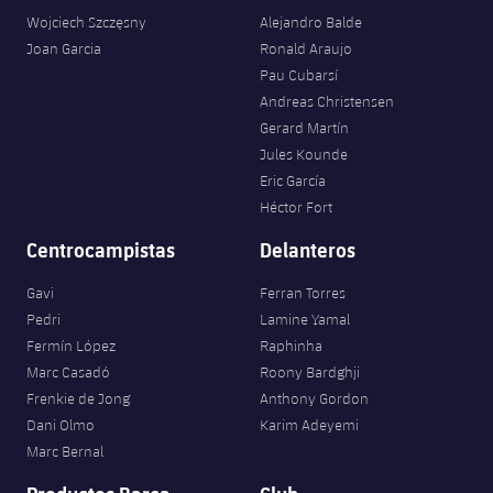
Wojciech Szczęsny
Alejandro Balde
Joan Garcia
Ronald Araujo
Pau Cubarsí
Andreas Christensen
Gerard Martín
Jules Kounde
Eric García
Héctor Fort
Centrocampistas
Delanteros
Gavi
Ferran Torres
Pedri
Lamine Yamal
Fermín López
Raphinha
Marc Casadó
Roony Bardghji
Frenkie de Jong
Anthony Gordon
Dani Olmo
Karim Adeyemi
Marc Bernal