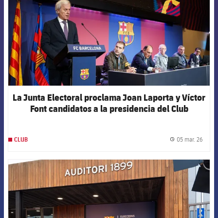
La Junta Electoral proclama Joan Laporta y Víctor
Font candidatos a la presidencia del Club
05 mar. 26
CLUB
label.
FCB Barcelona badge