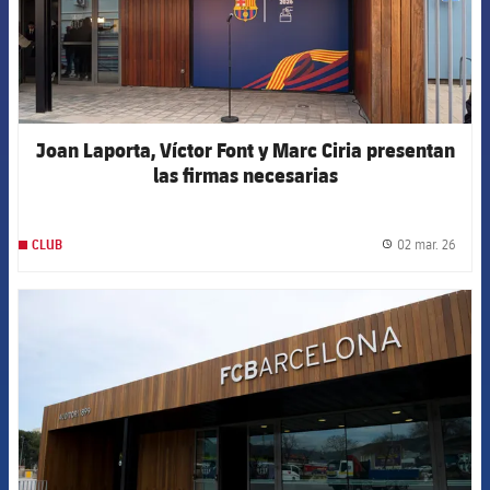
Joan Laporta, Víctor Font y Marc Ciria presentan
las firmas necesarias
02 mar. 26
CLUB
label.
FCB Barcelona badge