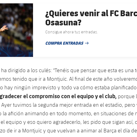
¿Quieres venir al FC Bar
Osasuna?
Consigue ahora tus entradas.
COMPRA ENTRADAS
FECHA DE PUBLICACIÓN
 ha dirigido a los culés: "Tenéis que pensar que esta es un
mos tenido que ir a Montjuïc. Al final de este año volveremo
o hay ningún imprevisto y todo va cómo estaba planificado
gradecer el compromiso con el equipo y el club,
porque l
Ayer tuvimos la segunda mejor entrada en el estadio, pero 
no la afición animando en todo momento, en situaciones de
a el equipo y eso quiero agradecerlo, les pido que sigan así,
rzo de ir a Montjuïc y que vuelvan a animar al Barça el día d