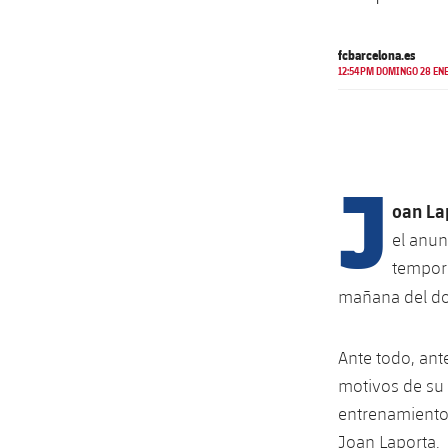
fcbarcelona.es
12:54PM DOMINGO 28 ENE
J
oan La
el anun
tempora
mañana del do
Ante todo, ant
motivos de su 
entrenamiento 
Joan Laporta.