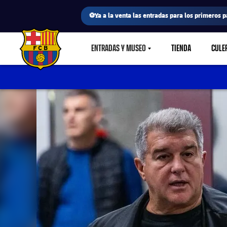
⚽Ya a la venta las entradas para los primeros p
ENTRADAS Y MUSEO
TIENDA
CULE
LABEL.SHARE.CARETDOWN
FC Barcelona club badge