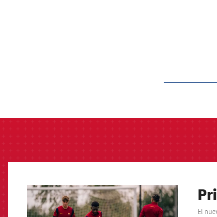
label.aria.barcelon
Pr
FCB Barcelona badge
El nue