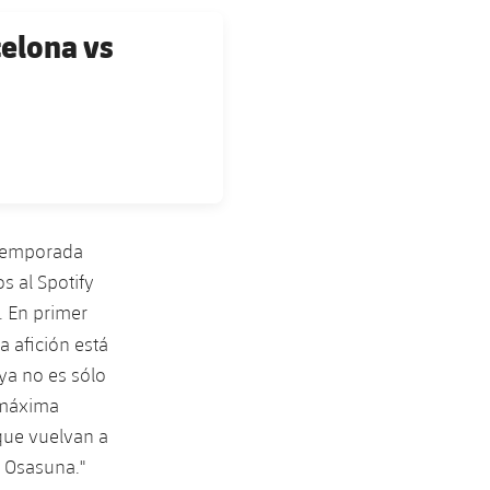
celona vs
a temporada
s al Spotify
. En primer
a afición está
ya no es sólo
 máxima
 que vuelvan a
e Osasuna."