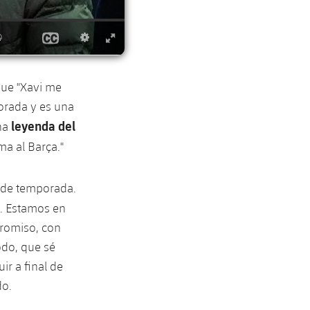
que "Xavi me
orada y es una
leyenda del
una
a al Barça."
 de temporada.
. Estamos en
promiso, con
odo, que sé
r a final de
do.