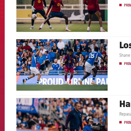
PRI
Lo
FCB Barcelona badge
Shane 
PRI
Ha
FCB Barcelona badge
Repasa
PRI