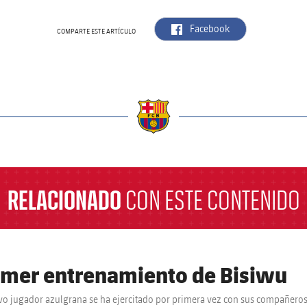
label.aria.facebook
Facebook
COMPARTE ESTE ARTÍCULO
a
RELACIONADO
CON ESTE CONTENIDO
imer entrenamiento de Bisiwu
vo jugador azulgrana se ha ejercitado por primera vez con sus compañeros 