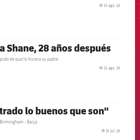
01 ago. 26
label.share.
k a Shane, 28 años después
pués de que lo hiciera su padre
01 ago. 26
label.share.
strado lo buenos que son"
 Birmingham - Barça
31 jul. 26
label.share.