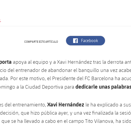
.
label.aria.facebook
Facebook
COMPARTE ESTE ARTÍCULO
porta
apoya al equipo y a Xavi Hernández tras la derrota ante
cio del entrenador de abandonar el banquillo una vez acabe
da. Por este motivo, el Presidente del FC Barcelona ha acu
dedicarle unas palabras 
mingo a la Ciudad Deportiva para
Xavi Hernández
es del entrenamiento,
le ha explicado a sus
decisión, que hizo pública ayer, y una vez finalizada la sesi
que se ha llevado a cabo en el campo Tito Vilanova, ha sido