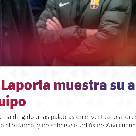
 Laporta muestra su 
uipo
e ha dirigido unas palabras en el vestuario al día
a el Villarreal y de saberse el adiós de Xavi cuan