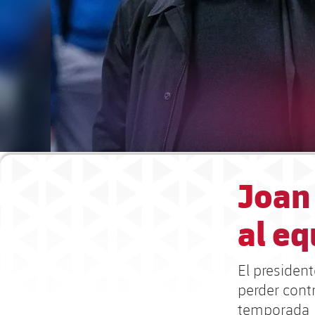
Joan
al eq
El president
perder contr
temporada