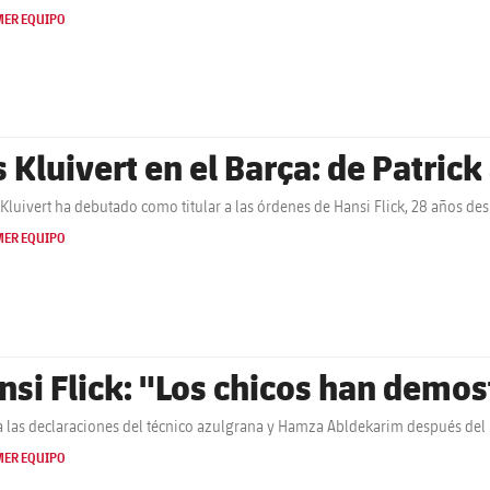
MER EQUIPO
s Kluivert en el Barça: de Patric
Kluivert ha debutado como titular a las órdenes de Hansi Flick, 28 años des
MER EQUIPO
nsi Flick: "Los chicos han demo
 las declaraciones del técnico azulgrana y Hamza Abldekarim después del
MER EQUIPO