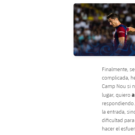
FC Barcelona club badge
Finalmente, se
complicada, he
Camp Nou si n
a
lugar, quiero
respondiendo. 
la entrada, si
dificultad par
hacer el esfue