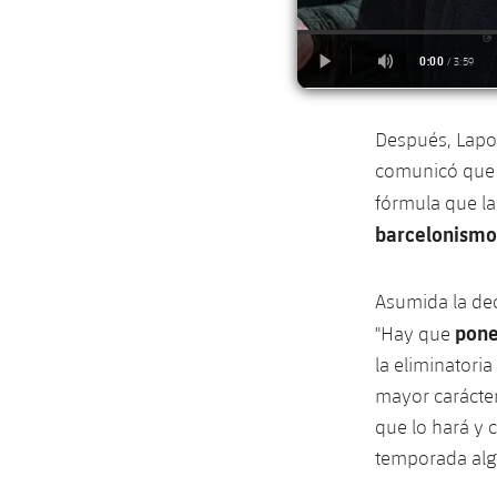
Después, Lapor
comunicó que a
fórmula que la
barcelonism
Asumida la de
pone
"Hay que
la eliminatori
mayor carácter
que lo hará y
temporada alg