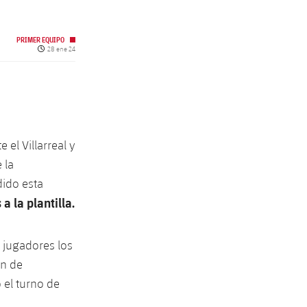
PRIMER EQUIPO
Fecha de publicación
28 ene 24
 el Villarreal y
 la
dido esta
a la plantilla.
 jugadores los
ón de
 el turno de