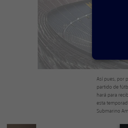
Así pues, por 
partido de fút
hará para recib
esta temporada
Submarino Ama
Anterior
label.aria.chevronleft