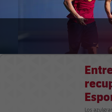
Entr
recup
Espo
Los azulgra