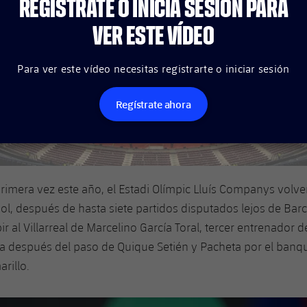
REGÍSTRATE O INICIA SESIÓN PARA
VER ESTE VÍDEO
Para ver este vídeo necesitas registrarte o iniciar sesión
Regístrate ahora
primera vez este año, el Estadi Olímpic Lluís Companys volv
bol, después de hasta siete partidos disputados lejos de Barc
ir al Villarreal de Marcelino García Toral, tercer entrenador 
 después del paso de Quique Setién y Pacheta por el banqui
rillo.