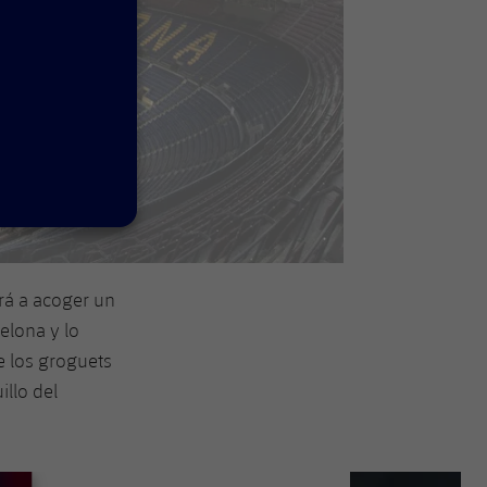
erá a acoger un
elona y lo
de los groguets
llo del
Siguiente
label.aria.chevron