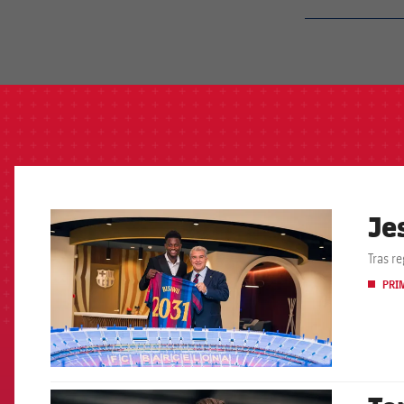
label.aria.barcelon
Je
FCB Barcelona badge
Tras r
PRI
FCB Barcelona badge