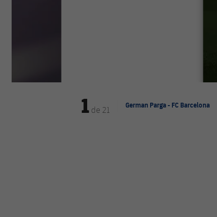
1
German Parga - FC Barcelona
de
21