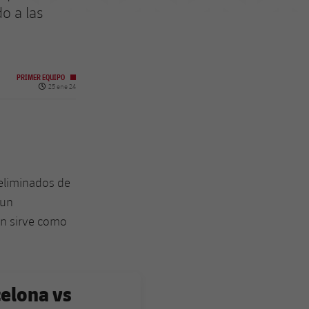
do a las
PRIMER EQUIPO
Fecha de publicación
25 ene 24
 eliminados de
 un
én sirve como
celona vs