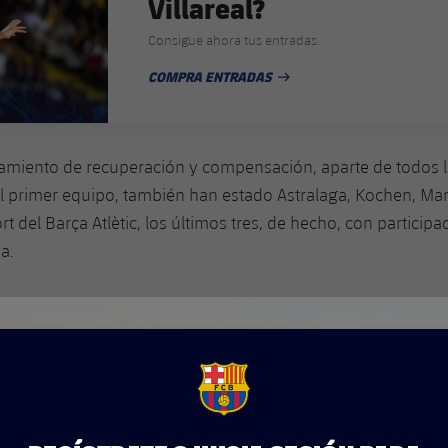
Villareal?
Consigue ahora tus entradas.
COMPRA ENTRADAS
FECHA DE PUBLICACIÓN
amiento de recuperación y compensación, aparte de todos lo
l primer equipo, también han estado Astralaga, Kochen, Mar
rt del Barça Atlètic, los últimos tres, de hecho, con participa
a.
FCB Barcelona badge