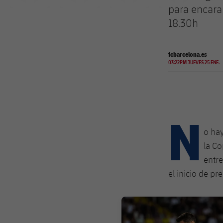
para encarar
18.30h
fcbarcelona.es
03:22PM JUEVES 25 ENE.
N
o hay
la Co
entre
el inicio de pr
FC Barcelona club badge