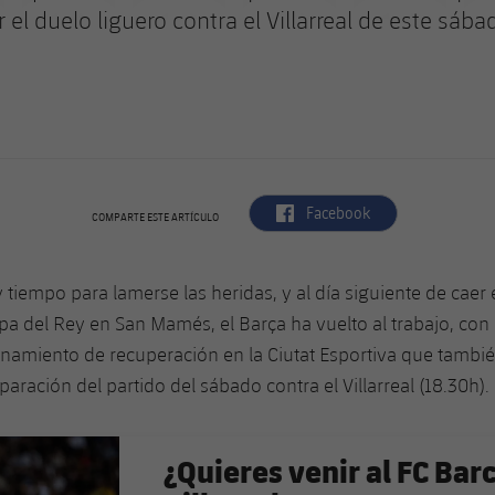
 el duelo liguero contra el Villarreal de este sába
label.aria.facebook
Facebook
COMPARTE ESTE ARTÍCULO
 tiempo para lamerse las heridas, y al día siguiente de caer
pa del Rey en San Mamés, el Barça ha vuelto al trabajo, con
namiento de recuperación en la Ciutat Esportiva que tambi
eparación del partido del sábado contra el Villarreal (18.30h).
¿Quieres venir al FC Bar