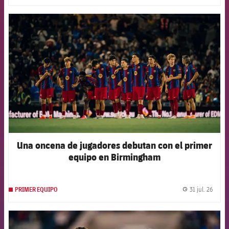
FCB Barcelona badge
Una oncena de jugadores debutan con el primer
equipo en Birmingham
31 jul. 26
PRIMER EQUIPO
label.
FCB Barcelona badge