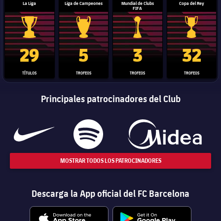
La Liga
Liga de Campeones
Mundial de Clubs
Copa del Rey
FIFA
Trofeo de La Liga
Trofeo de la Liga de Campeones
Trofeo del Mundial de Clube
Copa del 
29
5
3
32
TÍTULOS
TROFEOS
TROFEOS
TROFEOS
Principales patrocinadores del Club
MOSTRAR TODOS LOS PATROCINADORES
Descarga la App oficial del FC Barcelona