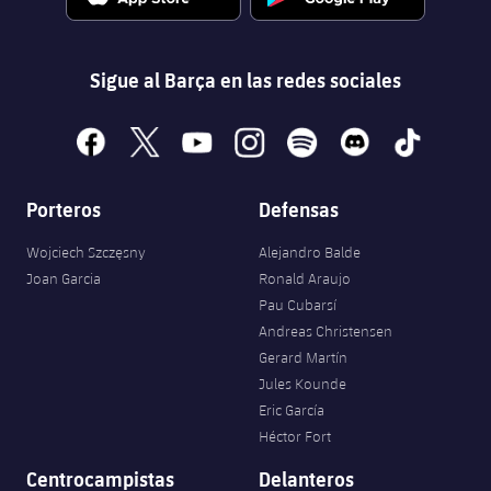
Sigue al Barça en las redes sociales
facebook
x
youtube
instagram
spotify
discord
tiktok
Porteros
Defensas
Wojciech Szczęsny
Alejandro Balde
Joan Garcia
Ronald Araujo
Pau Cubarsí
Andreas Christensen
Gerard Martín
Jules Kounde
Eric García
Héctor Fort
Centrocampistas
Delanteros