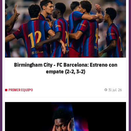
Birmingham City - FC Barcelona: Estreno con
empate (2-2, 3-2)
31 jul. 26
PRIMER EQUIPO
label.
FCB Barcelona badge