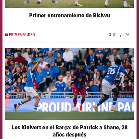
Primer entrenamiento de Bisiwu
01 ago. 26
PRIMER EQUIPO
label.
FCB Barcelona badge
Los Kluivert en el Barça: de Patrick a Shane, 28
años después