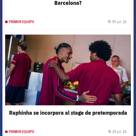
Barcelona?
30 jul. 26
PRIMER EQUIPO
label.
FCB Barcelona badge
Raphinha se incorpora al stage de pretemporada
29 jul. 26
PRIMER EQUIPO
label.