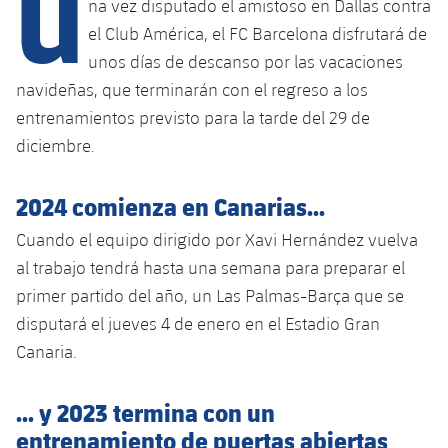
U
Calendario
na vez disputado el amistoso en Dallas contra
Campus Verano
Base
el Club América, el FC Barcelona disfrutará de
SUB13
SUB13 B
Entradas
Barça Atlètic
unos días de descanso por las vacaciones
plusicon
más
PLUSICON
MÁS
navideñas, que terminarán con el regreso a los
SUB12
SUB12 C
Gameday Shows
Junior
Primer Equipo
entrenamientos previsto para la tarde del 29 de
Instalaciones
plusicon
más
SUB11 A
diciembre.
SUB11 C
Resultados
Cadete A
Actualidad
Barça Atlètic
Spotify Camp Nou
plusicon
más
SUB11 B
2024 comienza en Canarias...
Clasificación
Cadete B
Calendario
Actualidad
Palau Blaugrana
Base
plusicon
más
Cuando el equipo dirigido por Xavi Hernández vuelva
SUB10 A
Jugadores
Infantil A
al trabajo tendrá hasta una semana para preparar el
Entradas
Calendario
Estadi Johan Cruyff
Actualidad
SUB10 B
primer partido del año, un Las Palmas-Barça que se
PLUSICON
MÁS
Fotos
Infantil B
Resultados
disputará el jueves 4 de enero en el Estadio Gran
Resultados
Juvenil
Barça Cafe
Primer equipo
SUB9 A
plusicon
más
Canaria.
plusicon
más
Historia
Mini
Clasificaciones
Clasificaciones
Cadete A
Ciutat Esportiva
Actualidad
SUB9 B
Barça Atlètic
plusicon
más
Servicios
Palmarés
... y 2023 termina con un
plusicon
más
Jugadores
Jugadores
Cadete B
entrenamiento de puertas abiertas
Calendario
SUB8 A
La Masia
Actualidad
Base