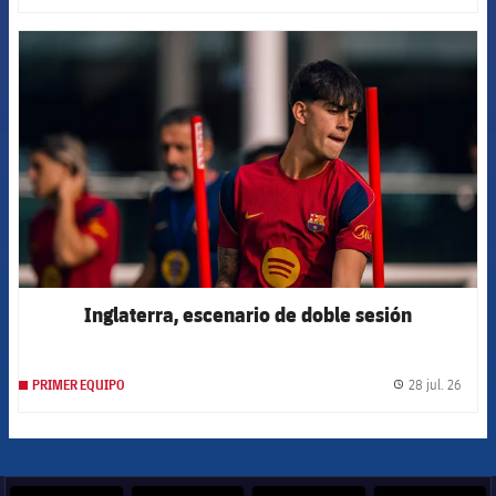
FCB Barcelona badge
Inglaterra, escenario de doble sesión
28 jul. 26
PRIMER EQUIPO
label.