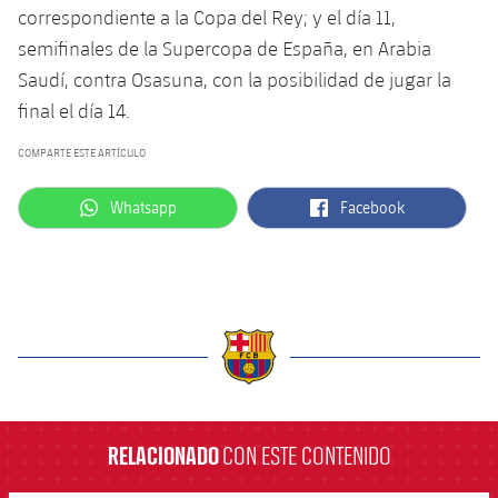
Jugadores
correspondiente a la Copa del Rey; y el día 11,
Clasificaciones
Juvenil
Noticias
Atletismo
plusicon
más
semifinales de la Supercopa de España, en Arabia
Fotos
Saudí, contra Osasuna, con la posibilidad de jugar la
Infantil
Actualidad
Baloncesto en silla de ruedas
plusicon
más
final el día 14.
Historia
Alevín
Masculino
COMPARTE ESTE ARTÍCULO
Actualidad
Hockey sobre hielo
plusicon
más
Palmarés
label.aria.whatsapp
label.aria.facebook
Femenino
Whatsapp
Facebook
Jugadores
Actualidad
Hockey hierba
plusicon
más
Agenda
Calendario
Jugadores
Noticias
Patinaje artístico
plusicon
más
Resultados
Calendario
Hockey Hierba Masculino
Escuela de Patinaje
Actualidad
Clasificaciones
Resultados
Hockey Hierba Femenino
label.aria.barcelona
Plantilla
Rugby
plusicon
más
Clasificaciones
RELACIONADO
CON ESTE CONTENIDO
Agenda
Actualidad
Voleibol
plusicon
más