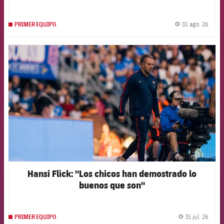
01 ago. 26
PRIMER EQUIPO
label.
FCB Barcelona badge
Hansi Flick: "Los chicos han demostrado lo
buenos que son"
31 jul. 26
PRIMER EQUIPO
label.