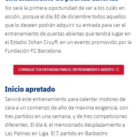
plusicon
más
Servicios Médicos
Acreditaciones
Fotos
No será la primera oportunidad de ver a los culés en
Fotos
Infantil A
Entradas
SUB8 B
Calendario
Campus Verano
Actualidad
acción, porque el día 30 de diciembre todos aquellos
Accesibilidad
Historia
Instalaciones
que lo deseen podrán adquirir su entrada para ver el
Infantil B
Resultados
Resultados
Juvenil
entrenamiento de puertas abiertas que tendrá lugar en
PLUSICON
MÁS
Palmarés
el Estadio Johan Cruyff, en un evento promovido por la
Clasificaciones
Jugadores
Cadete
Primer equipo
plusicon
más
Fundación FC Barcelona.
Jugadors
Clasificaciones
Infantil
Actualidad
Barça Atlètic
plusicon
más
CONSIGUE TUS ENTRADAS PARA EL ENTRENAMIENTO ABIERTO
ENLACE EX
Fotos
Alevín
Calendario
Actualidad
Base
plusicon
más
Inicio apretado
Palmarés
Entradas
Calendario
Campus Verano
Actualidad
Servirá este entrenamiento para calentar motores de
Historia
cara a un comienzo de año de máxima exigencia, con
Resultados
Resultados
Barça C
tres partidos en una semana, y de tres competiciones
PLUSICON
MÁS
diferentes. El día 4, el mencionado desplazamiento a
Clasificaciones
Jugadores
Junior
Información general
plusicon
más
Las Palmas en Liga. El 7, partido en Barbastro