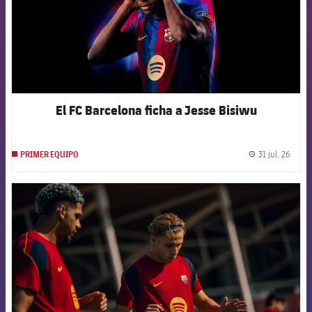
El FC Barcelona ficha a Jesse Bisiwu
31 jul. 26
PRIMER EQUIPO
label.
FCB Barcelona badge