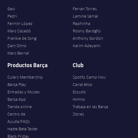
Gavi
Ferran Torres
Pedri
Lamine Yamal
Fermín López
Raphinha
Marc Casadó
Roony Bardghji
Frenkie de Jong
Anthony Gordon
Dani Olmo
Karim Adeyemi
Marc Bernal
Productos Barça
Club
Culers Membership
Spotify Camp Nou
Barça Play
Canal ético
Entradas y Museo
Escudo
Barça App
Himno
Tienda online
Trabaja en las Barça
Centro de
Stores
Ayuda/FAQs
Hazte Beta Tester
Black Friday