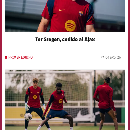
Ter Stegen, cedido al Ajax
04 ago. 26
PRIMER EQUIPO
label.
FCB Barcelona badge