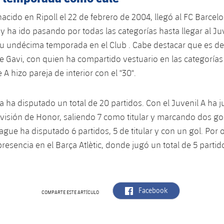
 nacido en Ripoll el 22 de febrero de 2004, llegó al FC Barce
y ha ido pasando por todas las categorías hasta llegar al Juv
su undécima temporada en el Club . Cabe destacar que es d
 Gavi, con quien ha compartido vestuario en las categorías 
 A hizo pareja de interior con el "30".
 ha disputado un total de 20 partidos. Con el Juvenil A ha 
ivisión de Honor, saliendo 7 como titular y marcando dos gol
gue ha disputado 6 partidos, 5 de titular y con un gol. Por o
resencia en el Barça Atlètic, donde jugó un total de 5 parti
label.aria.facebook
Facebook
COMPARTE ESTE ARTÍCULO