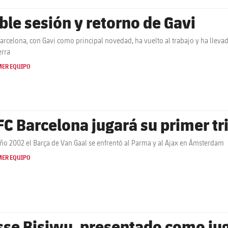
ble sesión y retorno de Gavi
Barcelona, con Gavi como principal novedad, ha vuelto al trabajo y ha lleva
erra
MER EQUIPO
 FC Barcelona jugará su primer tr
año 2002 el Barça de Van Gaal se enfrentó al Parma y al Ajax en Ámsterdam
MER EQUIPO
sse Bisiwu, presentado como jug