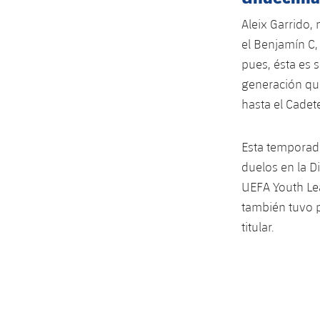
Aleix Garrido,
el Benjamín C, 
pues, ésta es 
generación que
hasta el Cadete
Esta temporada
duelos en la D
UEFA Youth Lea
también tuvo p
titular.