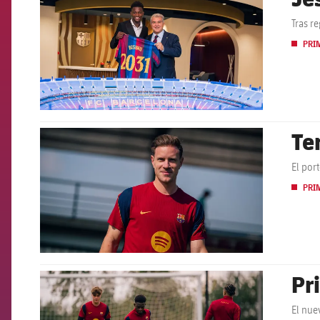
Tras r
PRI
Te
FCB Barcelona badge
El por
PRI
Pr
FCB Barcelona badge
El nue