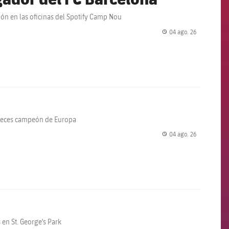
ción en las oficinas del Spotify Camp Nou
04 ago. 26
label.share.
 veces campeón de Europa
04 ago. 26
label.share.
en St. George's Park