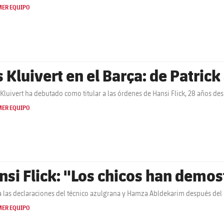
MER EQUIPO
s Kluivert en el Barça: de Patric
Kluivert ha debutado como titular a las órdenes de Hansi Flick, 28 años des
MER EQUIPO
nsi Flick: "Los chicos han demo
 las declaraciones del técnico azulgrana y Hamza Abldekarim después del
MER EQUIPO