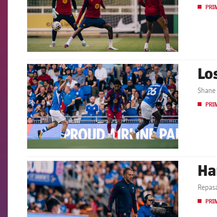
PRI
Lo
FCB Barcelona badge
Shane 
PRI
Ha
FCB Barcelona badge
Repasa
PRI