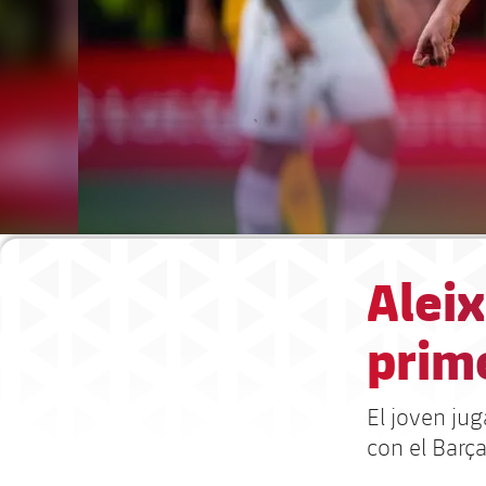
Aleix
prim
El joven ju
con el Barça