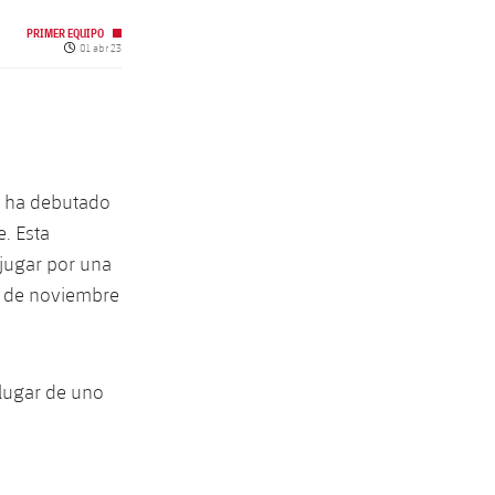
PRIMER EQUIPO
Fecha de publicación
01 abr 23
a ha debutado
e. Esta
 jugar por una
es de noviembre
 lugar de uno