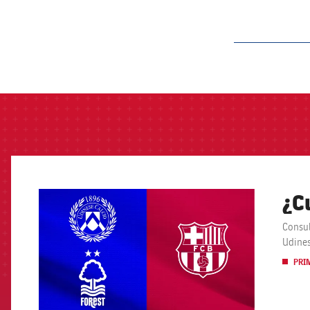
label.aria.barcelon
¿C
FCB Barcelona badge
Consul
Udines
PRI