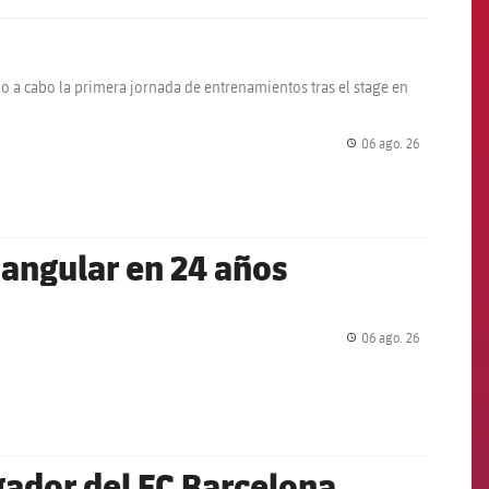
do a cabo la primera jornada de entrenamientos tras el stage en
06 ago. 26
label.share.
iangular en 24 años
06 ago. 26
label.share.
ador del FC Barcelona