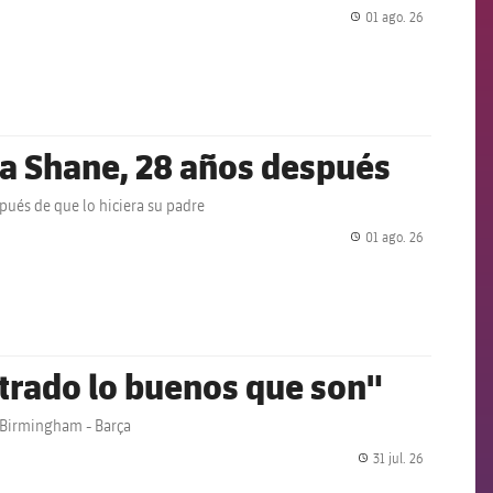
01 ago. 26
label.share.
k a Shane, 28 años después
pués de que lo hiciera su padre
01 ago. 26
label.share.
strado lo buenos que son"
 Birmingham - Barça
31 jul. 26
label.share.