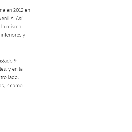
lona en 2012 en
enil A. Así
e la misma
inferiores y
jugado 9
es, y en la
tro lado,
dos, 2 como