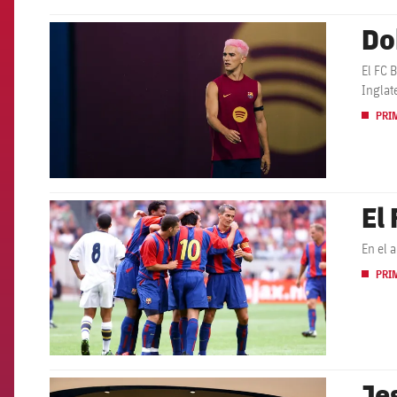
Do
FCB Barcelona badge
El FC 
Inglat
PRI
El
FCB Barcelona badge
En el 
PRI
Je
FCB Barcelona badge