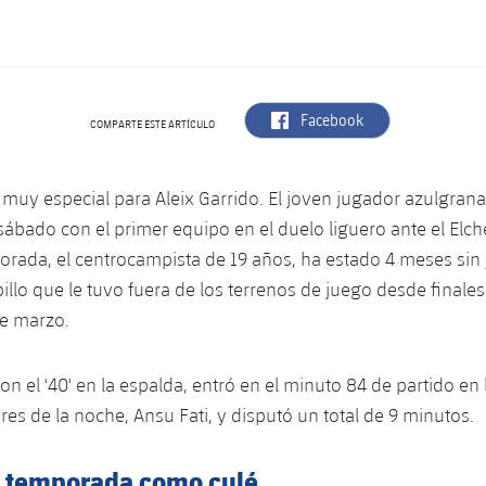
label.aria.facebook
Facebook
COMPARTE ESTE ARTÍCULO
muy especial para Aleix Garrido. El joven jugador azulgran
sábado con el primer equipo en el duelo liguero ante el Elch
rada, el centrocampista de 19 años, ha estado 4 meses sin
obillo que le tuvo fuera de los terrenos de juego desde final
de marzo.
con el '40' en la espalda, entró en el minuto 84 de partido en
res de la noche, Ansu Fati, y disputó un total de 9 minutos.
 temporada como culé