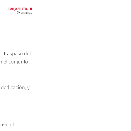
BARÇA ATLÈTIC
Fecha de publicación
25 ago 22
l traspaso del
n el conjunto
dedicación, y
uvenil,