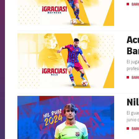
BARÇ
Ac
FCB Barcelona badge
Ba
El jug
profes
BARÇ
Ni
FCB Barcelona badge
El gua
junio 
BARÇ