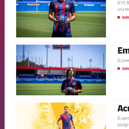
El FC 
una te
BARÇ
Em
FCB Barcelona badge
El jov
BARÇ
Ac
FCB Barcelona badge
El cen
azulg