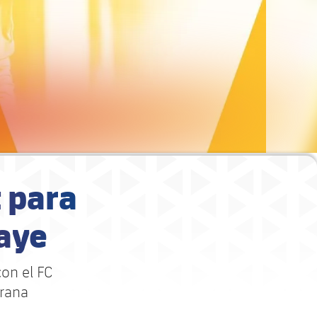
 para
iaye
con el FC
grana