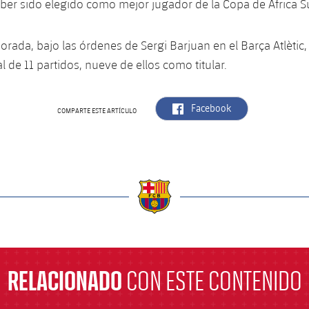
er sido elegido como mejor jugador de la Copa de África S
orada, bajo las órdenes de Sergi Barjuan en el Barça Atlètic
l de 11 partidos, nueve de ellos como titular.
label.aria.facebook
Facebook
COMPARTE ESTE ARTÍCULO
a
RELACIONADO
CON ESTE CONTENIDO