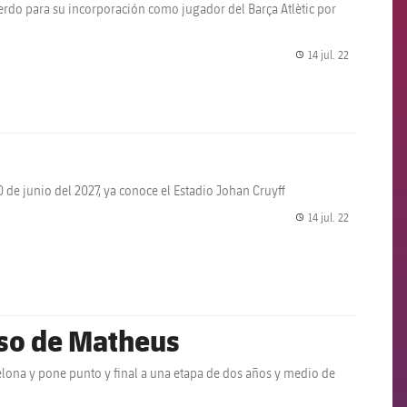
uerdo para su incorporación como jugador del Barça Atlètic por
14 jul. 22
label.share.
0 de junio del 2027, ya conoce el Estadio Johan Cruyff
14 jul. 22
label.share.
aso de Matheus
celona y pone punto y final a una etapa de dos años y medio de