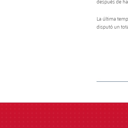
después de hab
La última temp
disputó un tota
label.aria.barcelon