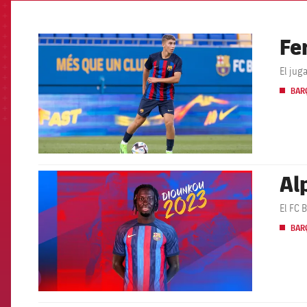
Fe
FCB Barcelona badge
El jug
BARÇ
Al
FCB Barcelona badge
El FC 
BARÇ