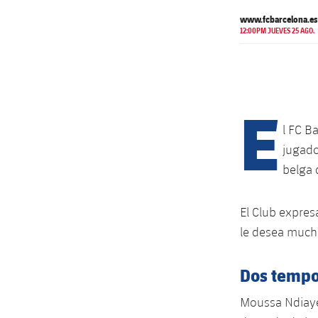
www.fcbarcelona.es
12:00PM JUEVES 25 AGO.
E
l FC B
jugado
belga 
El Club expre
le desea mucha
Dos tempo
Moussa Ndiaye 