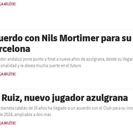
A ATLÈTIC
uerdo con Nils Mortimer para su 
rcelona
ador andaluz pone punto y final a nueve años de azulgrana, desde su llegada
ionalidad y le desea mucha suerte en el futuro
A ATLÈTIC
l Ruiz, nuevo jugador azulgrana
rdameta catalán de 19 años ha llegado a un acuerdo con el Club para su inco
de 2024, ampliable a dos más
A ATLÈTIC