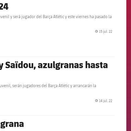
024
enil y será jugador del Barça Atlétic y este viernes ha pasado la
15 jul. 22
label.share.
y Saïdou, azulgranas hasta
venil, serán jugadores del Barça Atlètic y arrancarán la
14 jul. 22
label.share.
lgrana