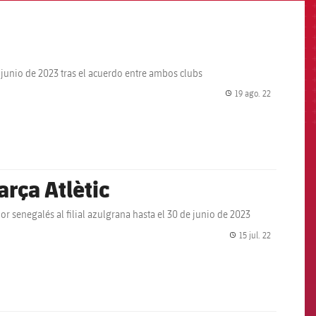
e junio de 2023 tras el acuerdo entre ambos clubs
19 ago. 22
label.share.
rça Atlètic
r senegalés al filial azulgrana hasta el 30 de junio de 2023
15 jul. 22
label.share.