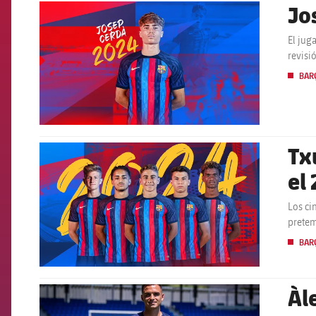
Jo
FCB Barcelona badge
El jug
revisi
BARÇ
Tx
FCB Barcelona badge
el
Los ci
pretem
BARÇ
Àl
FCB Barcelona badge