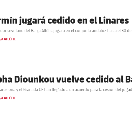
rmín jugará cedido en el Linares
ador sevillano del Barça Atlètic jugará en el conjunto andaluz hasta el 30 d
A ATLÈTIC
pha Diounkou vuelve cedido al Ba
Barcelona y el Granada CF han llegado a un acuerdo para la cesión del jugado
A ATLÈTIC