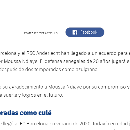
label.aria.facebook
Facebook
COMPARTE ESTE ARTÍCULO
arcelona y el RSC Anderlecht han llegado a un acuerdo para e
r Moussa Ndiaye. El defensa senegalés de 20 años jugará e
después de dos temporadas como azulgrana.
sa su agradecimiento a Moussa Ndiaye por su compromiso y 
 suerte y logros en el futuro.
radas como culé
llegó al FC Barcelona en verano de 2020, todavía en edad j