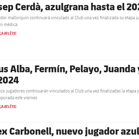
sep Cerdà, azulgrana hasta el 2
ador mallorquín continuará vinculado al Club una vez finalizada su etapa juv
ón médica
A ATLÈTIC
us Alba, Fermín, Pelayo, Juanda 
 2024
nco jugadores continuarán vinculados al Club una vez finalizadas la etapa ju
porada este viernes
A ATLÈTIC
ex Carbonell, nuevo jugador azu