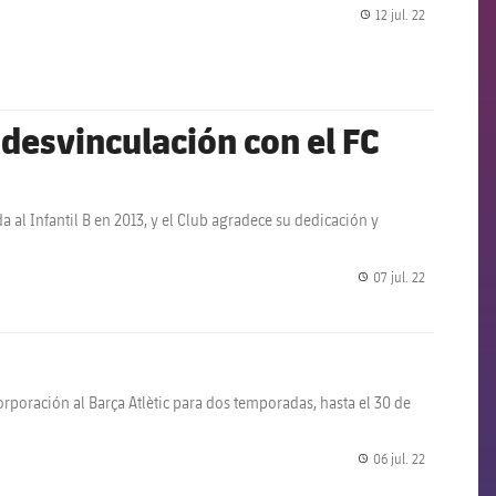
12 jul. 22
label.share.
desvinculación con el FC
 al Infantil B en 2013, y el Club agradece su dedicación y
07 jul. 22
label.share.
rporación al Barça Atlètic para dos temporadas, hasta el 30 de
06 jul. 22
label.share.