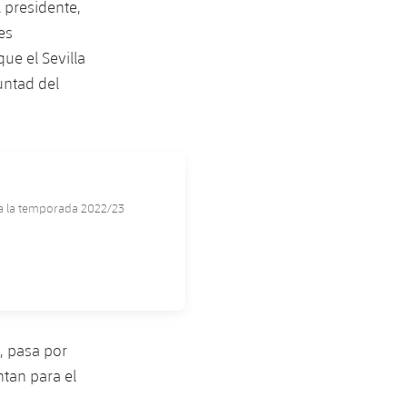
l presidente,
es
ue el Sevilla
untad del
 a la temporada 2022/23
, pasa por
ntan para el