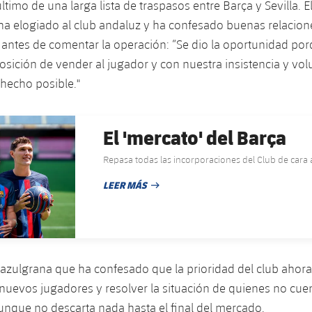
último de una larga lista de traspasos entre Barça y Sevilla. E
ha elogiado al club andaluz y ha confesado buenas relacion
s antes de comentar la operación: “Se dio la oportunidad porq
osición de vender al jugador y con nuestra insistencia y vol
 hecho posible."
El 'mercato' del Barça
Repasa todas las incorporaciones del Club de cara
LEER MÁS
FECHA DE PUBLICACIÓN
azulgrana que ha confesado que la prioridad del club ahora
os nuevos jugadores y resolver la situación de quienes no cue
unque no descarta nada hasta el final del mercado.