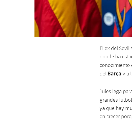
El ex del Sevi
donde ha estad
conocimiento 
Barça
del
y a l
Jules lega par
grandes futbo
ya que hay muc
en crecer porq