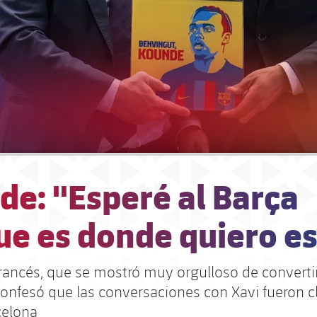
de: "Esperé al Barça
ue es donde quiero es
francés, que se mostró muy orgulloso de converti
confesó que las conversaciones con Xavi fueron c
celona