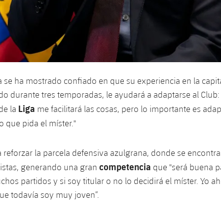
lla se ha mostrado confiado en que su experiencia en la capit
o durante tres temporadas, le ayudará a adaptarse al Club:
Liga
de la
me facilitará las cosas, pero lo importante es adapt
o que pida el míster."
a reforzar la parcela defensiva azulgrana, donde se encontra
competencia
listas, generando una gran
que "será buena pa
hos partidos y si soy titular o no lo decidirá el míster. Yo 
ue todavía soy muy joven”.