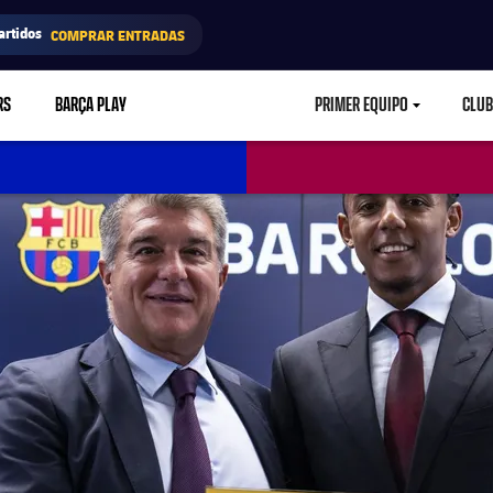
artidos
COMPRAR ENTRADAS
RS
BARÇA PLAY
PRIMER EQUIPO
CLUB
LABEL.ARIA.CARETD