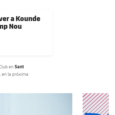
ver a Kounde
amp Nou
Sant
 Club en
, en la próxima
Siguiente
label.aria.chevron