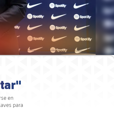
tar"
rse en
laves para