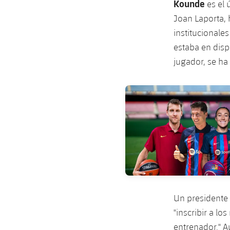
Kounde
es el 
Joan Laporta, 
institucionale
estaba en disp
jugador, se ha
FC Barcelona club badge
Un presidente 
"inscribir a l
entrenador." A