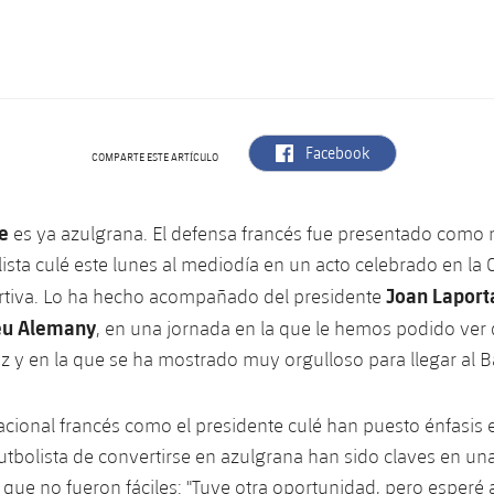
label.aria.facebook
Facebook
COMPARTE ESTE ARTÍCULO
e
es ya azulgrana. El defensa francés fue presentado como
lista culé este lunes al mediodía en un acto celebrado en la
Joan Laport
tiva. Lo ha hecho acompañado del presidente
u Alemany
, en una jornada en la que le hemos podido ver
z y en la que se ha mostrado muy orgulloso para llegar al B
nacional francés como el presidente culé han puesto énfasis 
futbolista de convertirse en azulgrana han sido claves en un
que no fueron fáciles: "Tuve otra oportunidad, pero esperé 