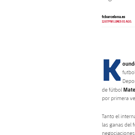
fcbarcelona.es
12:07PM LUNES 01 AGO.
K
ound
futbo
Depor
Mate
de fútbol
por primera ve
Tanto el inter
las ganas del 
negociaciones 