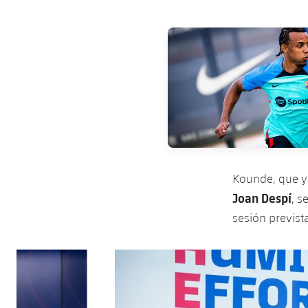
FC Barcelona club badge
Kounde, que ya
Joan Despí
, s
sesión previst
Anterior
label.aria.chevronleft