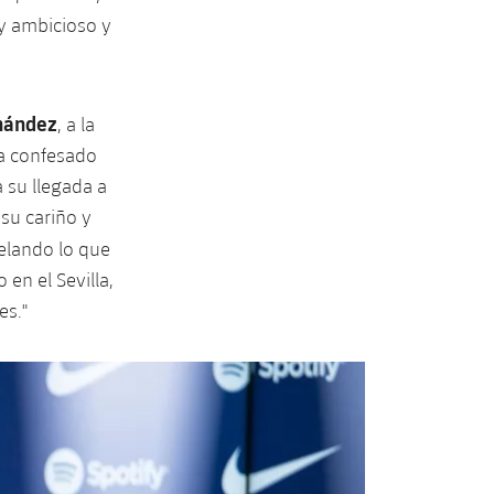
y ambicioso y
nández
, a la
ha confesado
a su llegada a
 su cariño y
elando lo que
en el Sevilla,
es."