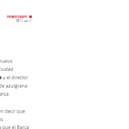
PRIMER EQUIPO
Fecha de publicación
01 ago 22
 nuevo
 Ciudad
a
y el director
 de azulgrana
arça.
en decir que
as
a que el Barça