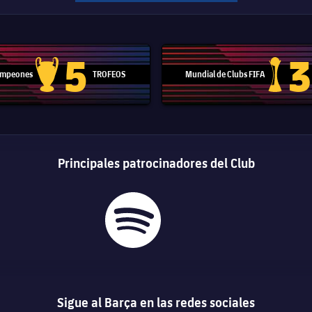
5
3
Campeones
TROFEOS
Mundial de Clubs FIFA
Trofeo de la Liga de Campeones
Trofeo del
Principales patrocinadores del Club
Sigue al Barça en las redes sociales