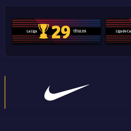
29
La Liga
TÍTULOS
Liga de 
Trofeo de La Liga