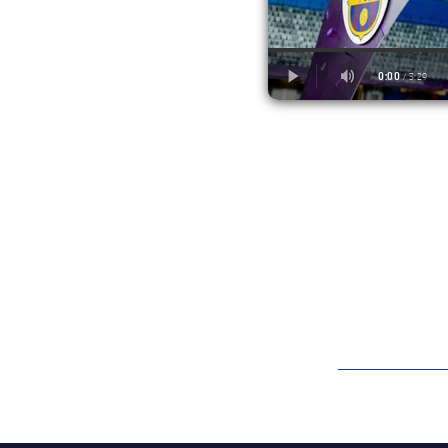
label.aria.barcelon