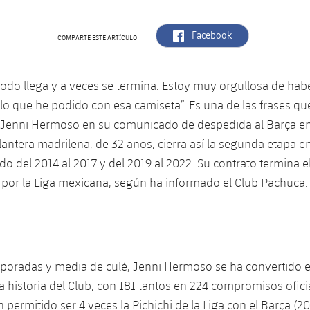
label.aria.facebook
Facebook
COMPARTE ESTE ARTÍCULO
odo llega y a veces se termina. Estoy muy orgullosa de ha
lo que he podido con esa camiseta”. Es una de las frases q
Jenni Hermoso en su comunicado de despedida al Barça en
lantera madrileña, de 32 años, cierra así la segunda etapa en
o del 2014 al 2017 y del 2019 al 2022. Su contrato termina el
 por la Liga mexicana, según ha informado el Club Pachuca.
mporadas y media de culé, Jenni Hermoso se ha convertido 
a historia del Club, con 181 tantos en 224 compromisos ofici
n permitido ser 4 veces la Pichichi de la Liga con el Barça (2