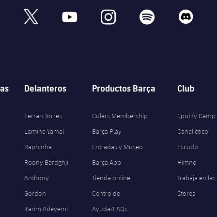
book
x
youtube
instagram
spotify
discord
as
Delanteros
Productos Barça
Club
Ferran Torres
Culers Membership
Spotify Camp
Lamine Yamal
Barça Play
Canal ético
Raphinha
Entradas y Museo
Escudo
Roony Bardghji
Barça App
Himno
Anthony
Tienda online
Trabaja en las
Gordon
Centro de
Stores
Karim Adeyemi
Ayuda/FAQs