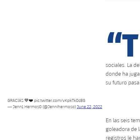
“T
sociales. La de
donde ha jugad
su futuro pasa
GRACIAS 💙❤️
pic.twitter.com/vKpkTk0c8G
— Jenn1 Hermos0 (@Jennihermoso)
June 22, 2022
En las seis te
goleadora de l
registros le ha