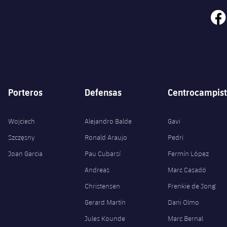
face
Porteros
Defensas
Centrocampist
Wojciech
Alejandro Balde
Gavi
Szczęsny
Ronald Araujo
Pedri
Joan Garcia
Pau Cubarsí
Fermín López
Andreas
Marc Casadó
Christensen
Frenkie de Jong
Gerard Martín
Dani Olmo
Jules Kounde
Marc Bernal