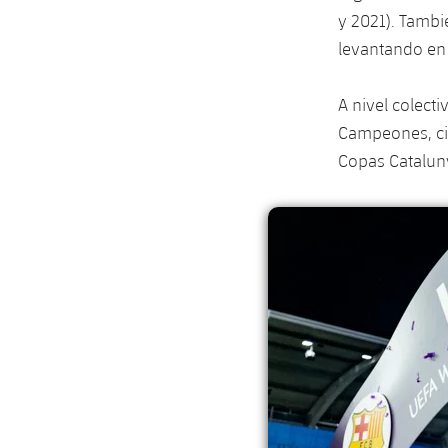
y 2021). Tamb
levantando en
A nivel colect
Campeones, cin
Copas Catalun