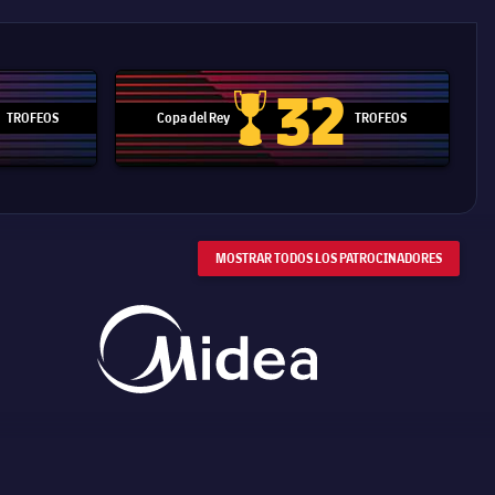
32
TROFEOS
Copa del Rey
TROFEOS
 Mundial de Clubes
Copa del Rey
MOSTRAR TODOS LOS PATROCINADORES