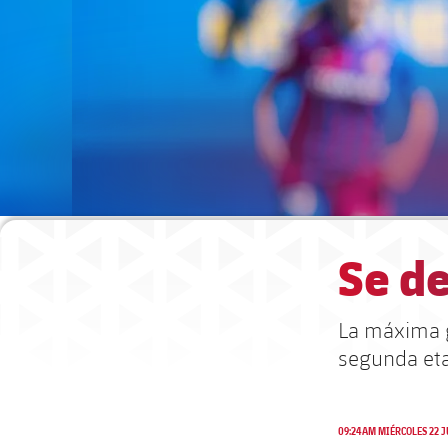
Se d
La máxima g
segunda et
09:24AM MIÉRCOLES 22 J