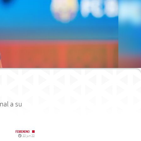
nal a su
FEMENINO
Fecha de publicación
22 jun 22