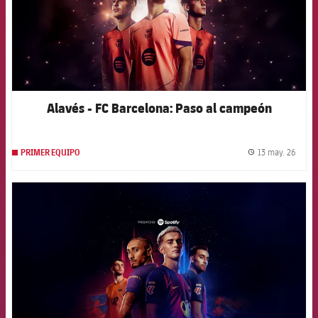
Alavés - FC Barcelona: Paso al campeón
13 may. 26
PRIMER EQUIPO
label.
FCB Barcelona badge