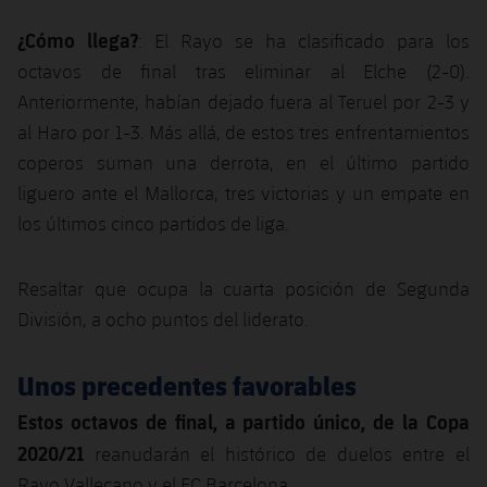
Jugadores
Noticias
Apúntate a las amateurs
¿Cómo llega?
plusicon
más
: El Rayo se ha clasificado para los
octavos de final tras eliminar al Elche (2-0).
Calendario
Voleibol masculino
Apúntate a las amateurs
Anteriormente, habían dejado fuera al Teruel por 2-3 y
PLUSICON
MÁS
Resultados
al Haro por 1-3. Más allá, de estos tres enfrentamientos
Voleibol femenino
Carnet de las Secciones Amateurs
League of Legends
coperos suman una derrota, en el último partido
Clasificaciones
liguero ante el Mallorca, tres victorias y un empate en
VALORANT Rising
los últimos cinco partidos de liga.
Fotos
VALORANT Game Changers
Resaltar que ocupa la cuarta posición de Segunda
eFootball
División, a ocho puntos del liderato.
Unos precedentes favorables
Estos octavos de final, a partido único, de la Copa
2020/21
reanudarán el histórico de duelos entre el
Rayo Vallecano y el FC Barcelona.