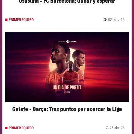
Osasuna - FC Barcelona: Ganar y esperar
02 may. 26
PRIMER EQUIPO
label.
FCB Barcelona badge
Getafe - Barça: Tres puntos per acercar la Liga
25 abr. 26
PRIMER EQUIPO
label.