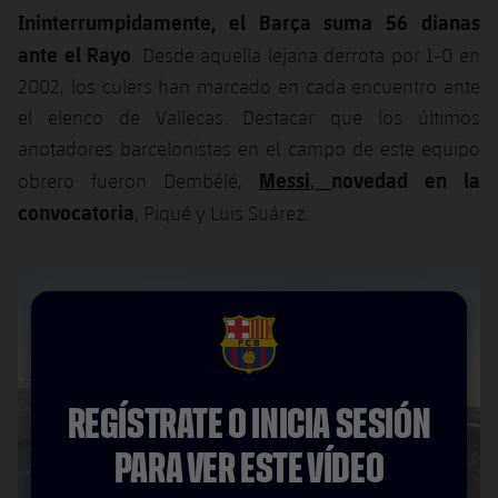
Ininterrumpidamente, el Barça suma 56 dianas
ante el Rayo
. Desde aquella lejana derrota por 1-0 en
2002, los culers han marcado en cada encuentro ante
el elenco de Vallecas. Destacar que los últimos
anotadores barcelonistas en el campo de este equipo
Messi
novedad en la
,
obrero fueron Dembélé,
convocatoria
, Piqué y Luis Suárez.
FCB Barcelona badge
REGÍSTRATE O INICIA SESIÓN
PARA VER ESTE VÍDEO