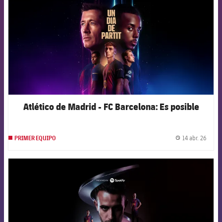
Atlético de Madrid - FC Barcelona: Es posible
14 abr. 26
PRIMER EQUIPO
label.
FCB Barcelona badge