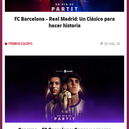
FC Barcelona - Real Madrid: Un Clásico para
hacer historia
10 may. 26
PRIMER EQUIPO
label.
FCB Barcelona badge