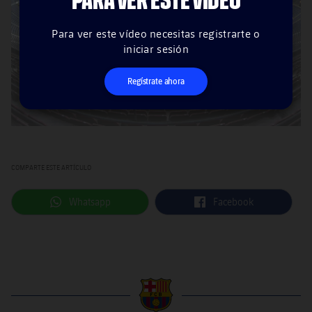
PARA VER ESTE VÍDEO
Para ver este vídeo necesitas registrarte o
iniciar sesión
Regístrate ahora
COMPARTE ESTE ARTÍCULO
label.aria.whatsapp
label.aria.facebook
Whatsapp
Facebook