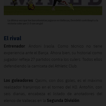
Jugadores
Clasificaciones
Juvenil
Noticias
Atletismo
plusicon
más
Fotos
Infantil
Actualidad
La última vez que los barcelonistas jugaron en Vallecas, Dembélé contribuyó a la
Baloncesto en silla de ruedas
plusicon
más
victoria culer por 2-3 con un gol
Historia
Alevín
Masculino
Actualidad
Hockey sobre hielo
El rival
plusicon
más
Palmarés
Femenino
Entrenador
Jugadores
: Andoni Iraola. Como técnico no tiene
Actualidad
Hockey hierba
plusicon
más
experiencia ante el Barça. Ahora bien, su historial como
Agenda
Calendario
Jugadores
jugador refleja 27 partidos contra los culers. Todos ellos
Noticias
Patinaje artístico
plusicon
más
defendiendo la camiseta del Athletic Club.
Resultados
Calendario
Hockey Hierba Masculino
Escuela de Patinaje
Actualidad
Los goleadores
: Qasmi, con dos goles, es el máximo
Clasificaciones
Resultados
Hockey Hierba Femenino
Plantilla
Rugby
realizador franjirrojo en el torneo del KO. Antoñín, con
plusicon
más
seis dianas, encabeza el listado de anotadores del
Clasificaciones
Agenda
Actualidad
Voleibol
Segunda División
elenco de Vallecas en la
.
plusicon
más