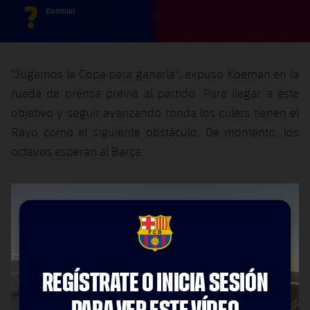
?
Koeman
"Jugamos la Copa para ganarla", expuso Koeman en la
rueda de prensa previa al partido. Para llegar a este
objetivo y seguir avanzando ronda los culers tienen el
Rayo como el siguiente obstáculo. De momento, los
octavos esperan al Barça.
FCB Barcelona badge
REGÍSTRATE O INICIA SESIÓN