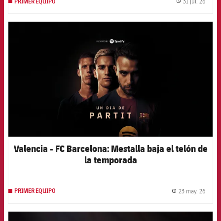
31 jul. 26
PRIMER EQUIPO
label.
FCB Barcelona badge
Valencia - FC Barcelona: Mestalla baja el telón de
la temporada
23 may. 26
PRIMER EQUIPO
label.
FCB Barcelona badge