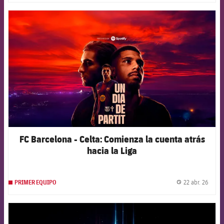
FCB Barcelona badge
FC Barcelona - Celta: Comienza la cuenta atrás
hacia la Liga
22 abr. 26
PRIMER EQUIPO
label.
FCB Barcelona badge