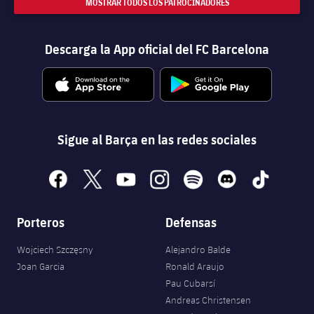
MOSTRAR TODOS LOS PATROCINADORES
Descarga la App oficial del FC Barcelona
Sigue al Barça en las redes sociales
facebook
x
youtube
instagram
spotify
discord
tiktok
Porteros
Defensas
Wojciech Szczęsny
Alejandro Balde
Joan Garcia
Ronald Araujo
Pau Cubarsí
Andreas Christensen