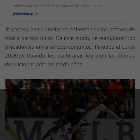
plusicon
más
Servicios Médicos
Acreditaciones
Fotos
Hazte ahora con la tercera equipación del Barça 2020/21
Fotos
Infantil A
Entradas
SUB8 B
Calendario
¡CÓMPRALA!
Campus Verano
Actualidad
FECHA DE PUBLICACIÓN
Accesibilidad
Historia
Instalaciones
Infantil B
Resultados
Rayistas
y barcelonistas se enfrentan en los octavos de
Resultados
Juvenil
PLUSICON
MÁS
Palmarés
final a partido único. De este modo, se reanudarán los
Clasificaciones
Jugadores
precedentes entre ambos conjuntos. Parados el curso
Cadete
Primer equipo
plusicon
más
2018/19. Cuando los azulgranas lograron las últimas
Jugadors
Clasificaciones
Infantil
dos victorias ante los madrileños.
Actualidad
Barça Atlètic
plusicon
más
Fotos
Alevín
Calendario
Actualidad
Base
plusicon
más
Palmarés
Entradas
Calendario
Campus Verano
Actualidad
Historia
Resultados
Resultados
Barça C
PLUSICON
MÁS
Clasificaciones
Jugadores
Junior
Información general
plusicon
más