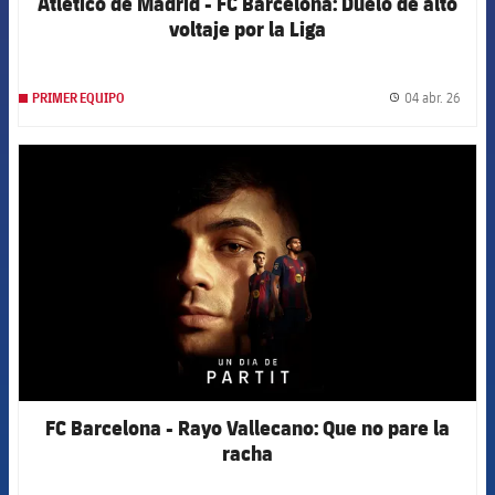
Atlético de Madrid - FC Barcelona: Duelo de alto
voltaje por la Liga
04 abr. 26
PRIMER EQUIPO
label.
FCB Barcelona badge
FC Barcelona - Rayo Vallecano: Que no pare la
racha