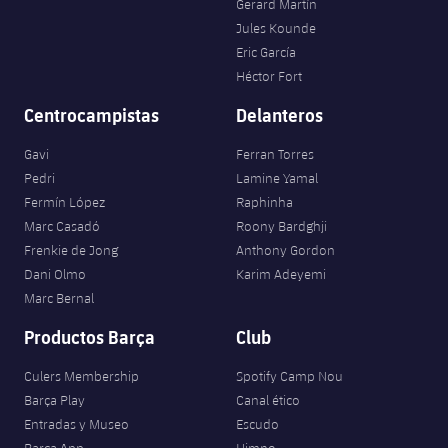
Gerard Martín
Jules Kounde
Eric García
Héctor Fort
Centrocampistas
Delanteros
Gavi
Ferran Torres
Pedri
Lamine Yamal
Fermín López
Raphinha
Marc Casadó
Roony Bardghji
Frenkie de Jong
Anthony Gordon
Dani Olmo
Karim Adeyemi
Marc Bernal
Productos Barça
Club
Culers Membership
Spotify Camp Nou
Barça Play
Canal ético
Entradas y Museo
Escudo