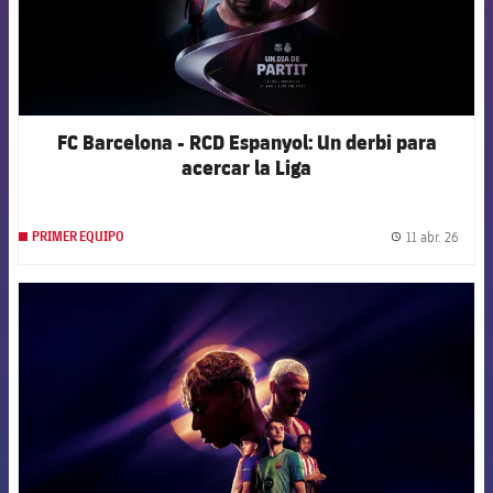
FC Barcelona - RCD Espanyol: Un derbi para
acercar la Liga
11 abr. 26
PRIMER EQUIPO
label.
FCB Barcelona badge