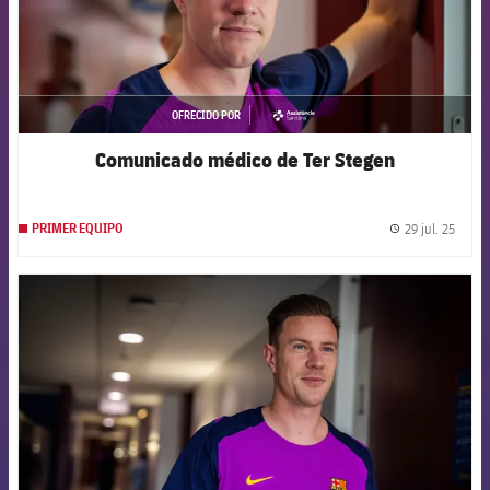
OFRECIDO POR
asistencia
Comunicado médico de Ter Stegen
29 jul. 25
PRIMER EQUIPO
label.
FCB Barcelona badge