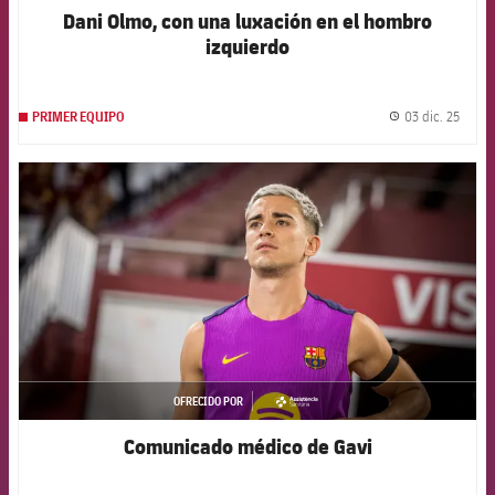
Dani Olmo, con una luxación en el hombro
izquierdo
03 dic. 25
PRIMER EQUIPO
label.
FCB Barcelona badge
OFRECIDO POR
asistencia
Comunicado médico de Gavi