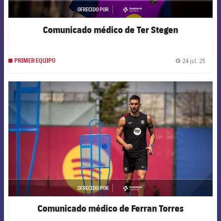
OFRECIDO POR
asistencia
Comunicado médico de Ter Stegen
24 jul. 25
PRIMER EQUIPO
label.
FCB Barcelona badge
OFRECIDO POR
asistencia
Comunicado médico de Ferran Torres