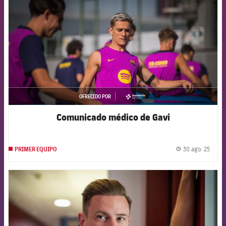
OFRECIDO POR
asistencia
Comunicado médico de Gavi
30 ago. 25
PRIMER EQUIPO
label.
FCB Barcelona badge