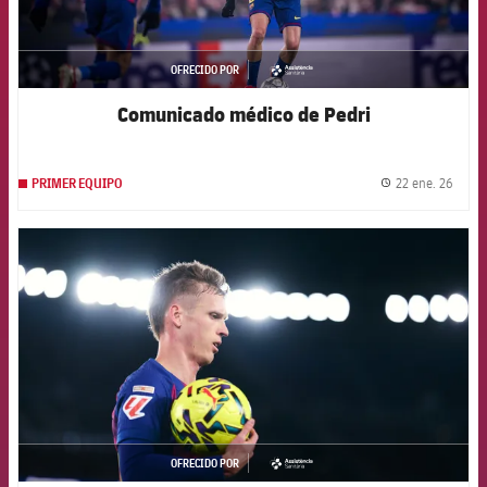
OFRECIDO POR
asistencia
Comunicado médico de Pedri
22 ene. 26
PRIMER EQUIPO
label.
FCB Barcelona badge
OFRECIDO POR
asistencia