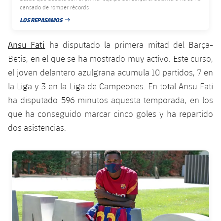
plusicon
más
Servicios Médicos
cansado de romper récords
Acreditaciones
Fotos
Fotos
Infantil A
Entradas
SUB8 B
LOS REPASAMOS
Calendario
FECHA DE PUBLICACIÓN
Campus Verano
Actualidad
Accesibilidad
Historia
Instalaciones
Infantil B
Ansu Fati
Resultados
ha disputado la primera mitad del Barça-
Resultados
Juvenil
Betis, en el que se ha mostrado muy activo. Este curso,
PLUSICON
MÁS
Palmarés
Clasificaciones
Jugadores
el joven delantero azulgrana acumula 10 partidos, 7 en
Cadete
Primer equipo
plusicon
más
la Liga y 3 en la Liga de Campeones. En total Ansu Fati
Jugadors
Clasificaciones
Infantil
ha disputado 596 minutos aquesta temporada, en los
Actualidad
Barça Atlètic
plusicon
más
que ha conseguido marcar cinco goles y ha repartido
Fotos
Alevín
dos asistencias.
Calendario
Actualidad
Base
plusicon
más
Palmarés
Entradas
Calendario
FC Barcelona club badge
Campus Verano
Actualidad
Historia
Resultados
Resultados
Barça C
PLUSICON
MÁS
Clasificaciones
Jugadores
Junior
Información general
plusicon
más