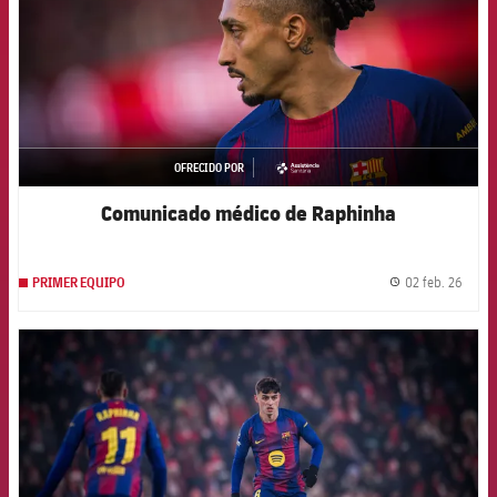
OFRECIDO POR
asistencia
Comunicado médico de Raphinha
02 feb. 26
PRIMER EQUIPO
label.
FCB Barcelona badge