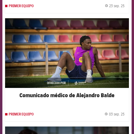
23 sep. 25
PRIMER EQUIPO
label.
FCB Barcelona badge
OFRECIDO POR
asistencia
Comunicado médico de Alejandro Balde
03 sep. 25
PRIMER EQUIPO
label.
FCB Barcelona badge