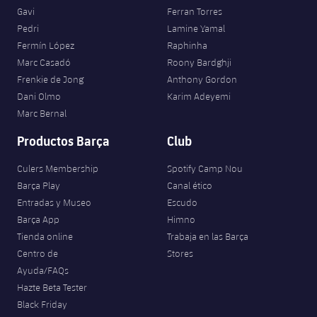
Gavi
Ferran Torres
Pedri
Lamine Yamal
Fermín López
Raphinha
Marc Casadó
Roony Bardghji
Frenkie de Jong
Anthony Gordon
Dani Olmo
Karim Adeyemi
Marc Bernal
Productos Barça
Club
Culers Membership
Spotify Camp Nou
Barça Play
Canal ético
Entradas y Museo
Escudo
Barça App
Himno
Tienda online
Trabaja en las Barça
Centro de
Stores
Ayuda/FAQs
Hazte Beta Tester
Black Friday