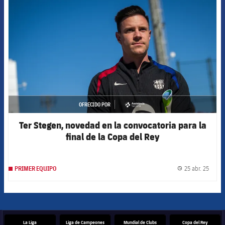
FCB Barcelona badge
OFRECIDO POR
asistencia
Ter Stegen, novedad en la convocatoria para la
final de la Copa del Rey
25 abr. 25
PRIMER EQUIPO
label.
La Liga
Liga de Campeones
Mundial de Clubs
Copa del Rey