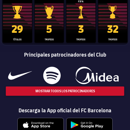
FIFA
Trofeo de La Liga
Trofeo de la Liga de Campeones
Trofeo del Mundial de Clube
Copa del 
29
5
3
32
TÍTULOS
TROFEOS
TROFEOS
TROFEOS
Principales patrocinadores del Club
MOSTRAR TODOS LOS PATROCINADORES
Descarga la App oficial del FC Barcelona