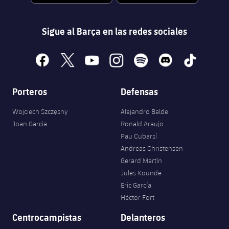
Sigue al Barça en las redes sociales
facebook
x
youtube
instagram
spotify
discord
tiktok
Porteros
Defensas
Wojciech Szczęsny
Alejandro Balde
Joan Garcia
Ronald Araujo
Pau Cubarsí
Andreas Christensen
Gerard Martín
Jules Kounde
Eric García
Héctor Fort
Centrocampistas
Delanteros