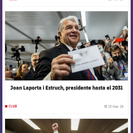
label.
FCB Barcelona badge
Joan Laporta i Estruch, presidente hasta el 2031
15 mar. 26
CLUB
label.
FCB Barcelona badge