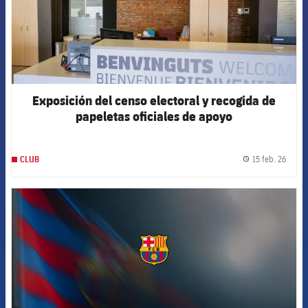
Exposición del censo electoral y recogida de
papeletas oficiales de apoyo
15 feb. 26
CLUB
label.
FCB Barcelona badge