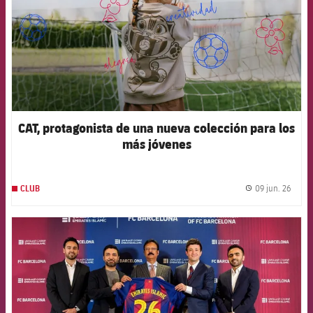
CAT, protagonista de una nueva colección para los
más jóvenes
09 jun. 26
CLUB
label.
FCB Barcelona badge