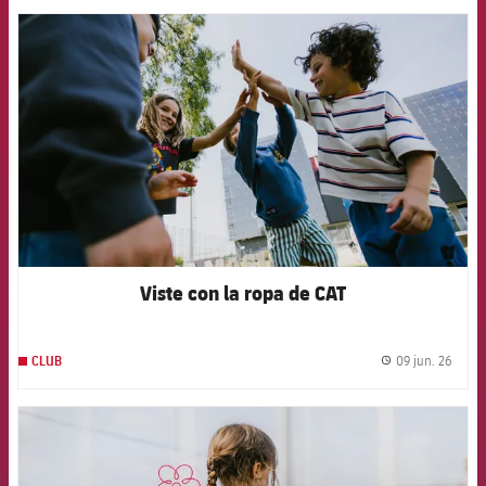
FCB Barcelona badge
Viste con la ropa de CAT
09 jun. 26
CLUB
label.
FCB Barcelona badge