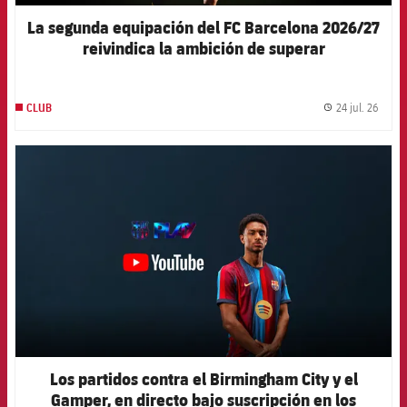
La segunda equipación del FC Barcelona 2026/27
reivindica la ambición de superar
constantemente los propios límites
24 jul. 26
CLUB
label.
FCB Barcelona badge
Los partidos contra el Birmingham City y el
Gamper, en directo bajo suscripción en los