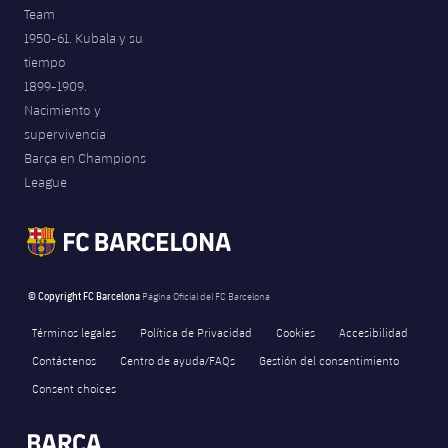
Team
1950-61. Kubala y su
tiempo
1899-1909.
Nacimiento y
supervivencia
Barça en Champions
League
© Copyright FC Barcelona
Página Oficial del FC Barcelona
Términos legales
Política de Privacidad
Cookies
Accesibilidad
Contáctenos
Centro de ayuda/FAQs
Gestión del consentimiento
Consent choices
FORÇA BARÇA