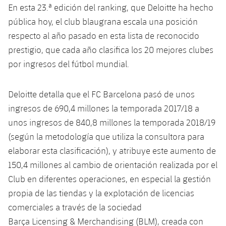
plusicon
más
Servicios Médicos
En esta 23.ª edición del ranking, que Deloitte ha hecho
Acreditaciones
Fotos
Fotos
Infantil A
Entradas
SUB8 B
pública hoy, el club blaugrana escala una posición
Calendario
Campus Verano
Actualidad
Accesibilidad
Historia
respecto al año pasado en esta lista de reconocido
Instalaciones
Infantil B
Resultados
Resultados
prestigio, que cada año clasifica los 20 mejores clubes
Juvenil
PLUSICON
MÁS
Palmarés
por ingresos del fútbol mundial.
Clasificaciones
Jugadores
Cadete
Primer equipo
plusicon
más
Deloitte detalla que el FC Barcelona pasó de unos
Jugadors
Clasificaciones
Infantil
Actualidad
Barça Atlètic
ingresos de 690,4 millones la temporada 2017/18 a
plusicon
más
Fotos
unos ingresos de 840,8 millones la temporada 2018/19
Alevín
Calendario
Actualidad
Base
(según la metodología que utiliza la consultora para
plusicon
más
Palmarés
elaborar esta clasificación), y atribuye este aumento de
Entradas
Calendario
Campus Verano
Actualidad
150,4 millones al cambio de orientación realizada por el
Historia
Club en diferentes operaciones, en especial la gestión
Resultados
Resultados
Barça C
propia de las tiendas y la explotación de licencias
PLUSICON
MÁS
Clasificaciones
comerciales a través de la sociedad
Jugadores
Junior
Información general
plusicon
más
Barça Licensing & Merchandising (BLM), creada con