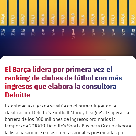
Calendario
Actualidad
Barça Legends
plusicon
más
plusicon
más
Entradas
Calendario
Contacto
Formativo masculino
plusicon
más
Junta Directiva
plusicon
más
Resultados
Entradas
Jugadores
Actualidad
Formativo femenino
plusicon
más
Estructura ejecutiva
Barça Academy
Clasificaciones
plusicon
más
Resultados
Partidos
Fotos
F. Barça Genuine
Actualidad
Organigramas
Más que un club
chevron-right
label.aria.chevronright
Jugadoras
El Barça lidera por primera vez el
Década a década
Clasificaciones
Noticias
Juvenil A
Campus Verano
Fotos
ranking de clubes de fútbol con más
Órganos
Masia 360
Palmarés
chevron-right
label.aria.chevronright
Jugadores
ingresos que elabora la consultora
Presidentes
Sobre Nosotros
Juvenil B
Femenino B
Deloitte
PLUSICON
MÁS
Fotos
Documents
La Masia
Fotos
chevron-right
label.aria.chevronright
Jugadores de leyenda
SUB16
Femenino C
La entidad azulgrana se sitúa en el primer lugar de la
Primer Equipo
plusicon
más
Jugadoras históricas
clasificación ‘Deloitte’s Football Money League’ al superar la
Historia
Comisiones y órganos
Entrenadores
chevron-right
label.aria.chevronright
SUB15
barrera de los 800 millones de ingresos ordinarios la
Juvenil
Actualidad
Base
plusicon
más
temporada 2018/19. Deloitte’s Sports Business Group elabora
la lista basándose en las cuentas anuales presentadas por
SUB14
Centro de documentación
SUB14 B