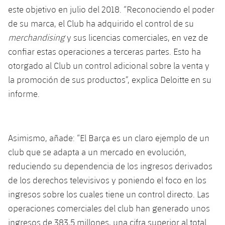
Jugadores
Clasificaciones
este objetivo en julio del 2018. “Reconociendo el poder
Juvenil
Noticias
Atletismo
plusicon
más
de su marca, el Club ha adquirido el control de su
Fotos
Infantil
merchandising
y sus licencias comerciales, en vez de
Actualidad
Baloncesto en silla de ruedas
plusicon
más
confiar estas operaciones a terceras partes. Esto ha
Historia
Alevín
otorgado al Club un control adicional sobre la venta y
Masculino
Actualidad
Hockey sobre hielo
plusicon
más
la promoción de sus productos”, explica Deloitte en su
Palmarés
informe.
Femenino
Jugadores
Actualidad
Hockey hierba
plusicon
más
Agenda
Calendario
Jugadores
Noticias
Patinaje artístico
plusicon
más
Asimismo, añade: “El Barça es un claro ejemplo de un
Resultados
Calendario
club que se adapta a un mercado en evolución,
Hockey Hierba Masculino
Escuela de Patinaje
Actualidad
reduciendo su dependencia de los ingresos derivados
Clasificaciones
Resultados
Hockey Hierba Femenino
de los derechos televisivos y poniendo el foco en los
Plantilla
Rugby
plusicon
más
ingresos sobre los cuales tiene un control directo. Las
Clasificaciones
Agenda
operaciones comerciales del club han generado unos
Actualidad
Voleibol
plusicon
más
ingresos de 383,5 millones, una cifra superior al total