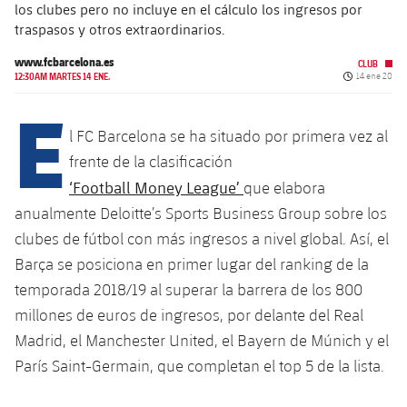
Calendario
Campus Verano
Base
los clubes pero no incluye en el cálculo los ingresos por
traspasos y otros extraordinarios.
SUB13
SUB13 B
Entradas
Barça Atlètic
plusicon
más
www.fcbarcelona.es
CLUB
PLUSICON
MÁS
Fecha de pub
12:30AM MARTES 14 ENE.
14 ene 20
SUB12
SUB12 C
Gameday Shows
E
Junior
Primer Equipo
Instalaciones
plusicon
más
SUB11 A
SUB11 C
l FC Barcelona se ha situado por primera vez al
Resultados
Cadete A
Actualidad
Barça Atlètic
Spotify Camp Nou
frente de la clasificación
plusicon
más
SUB11 B
Clasificación
‘Football Money League’
que elabora
Cadete B
Calendario
Actualidad
Palau Blaugrana
Base
anualmente Deloitte’s Sports Business Group sobre los
plusicon
más
SUB10 A
Jugadores
Infantil A
clubes de fútbol con más ingresos a nivel global. Así, el
Entradas
Calendario
Estadi Johan Cruyff
Actualidad
SUB10 B
Barça se posiciona en primer lugar del ranking de la
PLUSICON
MÁS
Fotos
Infantil B
Resultados
temporada 2018/19 al superar la barrera de los 800
Resultados
Juvenil
Barça Cafe
Primer equipo
SUB9 A
plusicon
más
millones de euros de ingresos, por delante del Real
plusicon
más
Historia
Mini
Clasificaciones
Clasificaciones
Madrid, el Manchester United, el Bayern de Múnich y el
Cadete A
Ciutat Esportiva
Actualidad
SUB9 B
Barça Atlètic
plusicon
más
París Saint-Germain, que completan el top 5 de la lista.
Servicios
Palmarés
plusicon
más
Jugadores
Jugadores
Cadete B
Calendario
SUB8 A
La Masia
Actualidad
Base