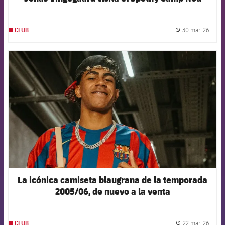
30 mar. 26
CLUB
label.
FCB Barcelona badge
La icónica camiseta blaugrana de la temporada
2005/06, de nuevo a la venta
22 mar. 26
CLUB