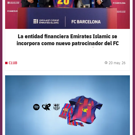
La entidad financiera Emirates Islamic se
incorpora como nuevo patrocinador del FC
Barcelona en los Emiratos Árabes
20 may. 26
CLUB
label.
FCB Barcelona badge