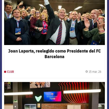
Joan Laporta, reelegido como Presidente del FC
Barcelona
15 mar. 26
CLUB
label.
FCB Barcelona badge