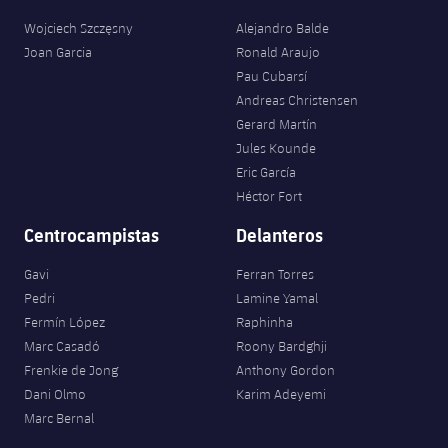
Wojciech Szczęsny
Alejandro Balde
Joan Garcia
Ronald Araujo
Pau Cubarsí
Andreas Christensen
Gerard Martín
Jules Kounde
Eric García
Héctor Fort
Centrocampistas
Delanteros
Gavi
Ferran Torres
Pedri
Lamine Yamal
Fermín López
Raphinha
Marc Casadó
Roony Bardghji
Frenkie de Jong
Anthony Gordon
Dani Olmo
Karim Adeyemi
Marc Bernal