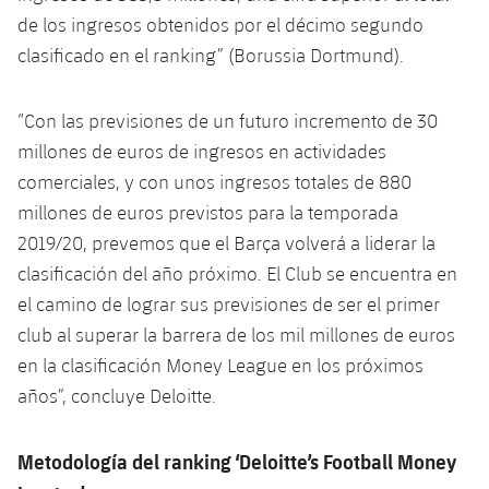
Jugadores
de los ingresos obtenidos por el décimo segundo
Noticias
Apúntate a las amateurs
plusicon
más
clasificado en el ranking” (Borussia Dortmund).
Calendario
Voleibol masculino
Apúntate a las amateurs
PLUSICON
MÁS
“Con las previsiones de un futuro incremento de 30
Resultados
Voleibol femenino
Carnet de las Secciones Amateurs
League of Legends
millones de euros de ingresos en actividades
comerciales, y con unos ingresos totales de 880
Clasificaciones
VALORANT Rising
millones de euros previstos para la temporada
Fotos
2019/20, prevemos que el Barça volverá a liderar la
VALORANT Game Changers
clasificación del año próximo. El Club se encuentra en
el camino de lograr sus previsiones de ser el primer
eFootball
club al superar la barrera de los mil millones de euros
en la clasificación Money League en los próximos
años”, concluye Deloitte.
Metodología del ranking ‘Deloitte’s Football Money