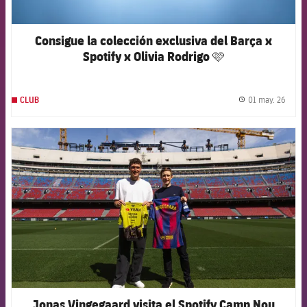
Consigue la colección exclusiva del Barça x
Spotify x Olivia Rodrigo 🩷
01 may. 26
CLUB
label.
FCB Barcelona badge
Jonas Vingegaard visita el Spotify Camp Nou