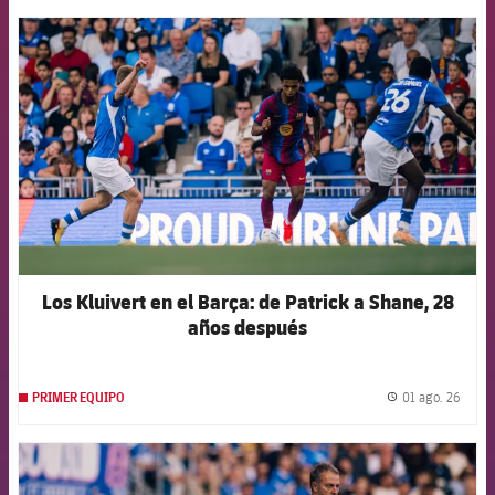
FCB Barcelona badge
Los Kluivert en el Barça: de Patrick a Shane, 28
años después
01 ago. 26
PRIMER EQUIPO
label.
FCB Barcelona badge