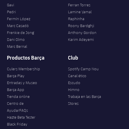
Gavi
Ferran Torres
Pedri
Lamine Yamal
Fermín López
Raphinha
Marc Casadó
Roony Bardghji
Frenkie de Jong
Anthony Gordon
Dani Olmo
Karim Adeyemi
Marc Bernal
Productos Barça
Club
Culers Membership
Spotify Camp Nou
Barça Play
Canal ético
Entradas y Museo
Escudo
Barça App
Himno
Tienda online
Trabaja en las Barça
Centro de
Stores
Ayuda/FAQs
Hazte Beta Tester
Black Friday