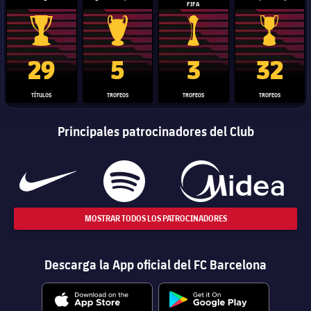
FIFA
Trofeo de La Liga
Trofeo de la Liga de Campeones
Trofeo del Mundial de Clube
Copa del 
29
5
3
32
TÍTULOS
TROFEOS
TROFEOS
TROFEOS
Principales patrocinadores del Club
MOSTRAR TODOS LOS PATROCINADORES
Descarga la App oficial del FC Barcelona