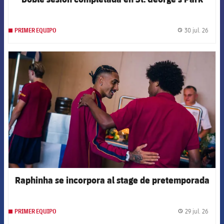
30 jul. 26
PRIMER EQUIPO
label.
FCB Barcelona badge
Raphinha se incorpora al stage de pretemporada
29 jul. 26
PRIMER EQUIPO
label.