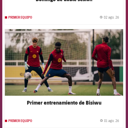
02 ago. 26
PRIMER EQUIPO
label.
FCB Barcelona badge
Primer entrenamiento de Bisiwu
01 ago. 26
PRIMER EQUIPO
label.