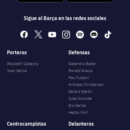
Sigue al Barça en las redes sociales
facebook
x
youtube
instagram
spotify
discord
tiktok
Porteros
Defensas
Wojciech Szczęsny
Alejandro Balde
Joan Garcia
Ronald Araujo
Pau Cubarsí
Andreas Christensen
Gerard Martín
Jules Kounde
Eric García
Héctor Fort
Centrocampistas
Delanteros