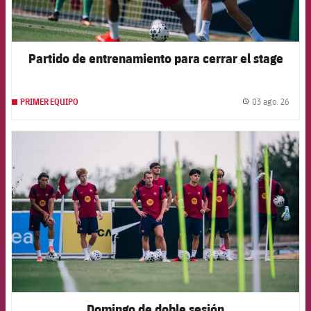
Partido de entrenamiento para cerrar el stage
03 ago. 26
PRIMER EQUIPO
label.
FCB Barcelona badge
Domingo de doble sesión