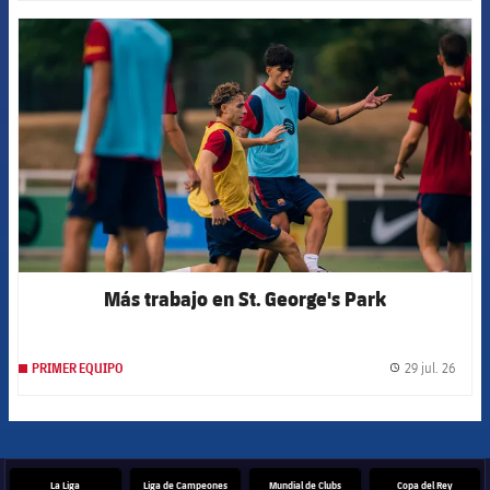
FCB Barcelona badge
Más trabajo en St. George's Park
29 jul. 26
PRIMER EQUIPO
label.
La Liga
Liga de Campeones
Mundial de Clubs
Copa del Rey