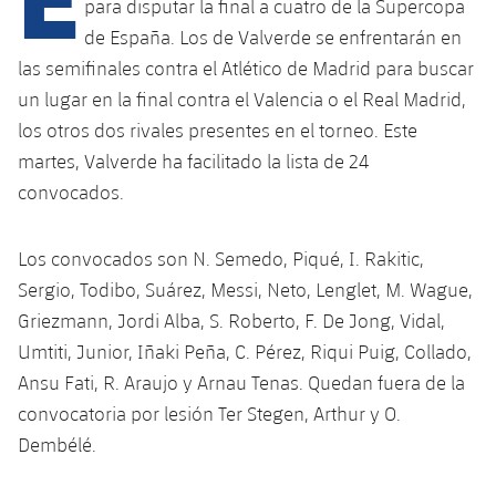
Calendario
para disputar la final a cuatro de la Supercopa
Campus Verano
Base
de España. Los de Valverde se enfrentarán en
SUB13
SUB13 B
Entradas
Barça Atlètic
las semifinales contra el Atlético de Madrid para buscar
plusicon
más
PLUSICON
MÁS
un lugar en la final contra el Valencia o el Real Madrid,
SUB12
SUB12 C
Gameday Shows
Junior
Primer Equipo
los otros dos rivales presentes en el torneo. Este
Instalaciones
plusicon
más
SUB11 A
martes, Valverde ha facilitado la lista de 24
SUB11 C
Resultados
Cadete A
Actualidad
Barça Atlètic
Spotify Camp Nou
convocados.
plusicon
más
SUB11 B
Clasificación
Cadete B
Calendario
Actualidad
Palau Blaugrana
Base
Los convocados son N. Semedo, Piqué, I. Rakitic,
plusicon
más
SUB10 A
Jugadores
Infantil A
Sergio, Todibo, Suárez, Messi, Neto, Lenglet, M. Wague,
Entradas
Calendario
Estadi Johan Cruyff
Actualidad
Griezmann, Jordi Alba, S. Roberto, F. De Jong, Vidal,
SUB10 B
PLUSICON
MÁS
Fotos
Infantil B
Umtiti, Junior, Iñaki Peña, C. Pérez, Riqui Puig, Collado,
Resultados
Resultados
Juvenil
Barça Cafe
Primer equipo
SUB9 A
plusicon
más
Ansu Fati, R. Araujo y Arnau Tenas. Quedan fuera de la
plusicon
más
Historia
Mini
Clasificaciones
convocatoria por lesión Ter Stegen, Arthur y O.
Clasificaciones
Cadete A
Ciutat Esportiva
Actualidad
SUB9 B
Barça Atlètic
plusicon
más
Dembélé.
Servicios
Palmarés
plusicon
más
Jugadores
Jugadores
Cadete B
Calendario
SUB8 A
La Masia
Actualidad
Base