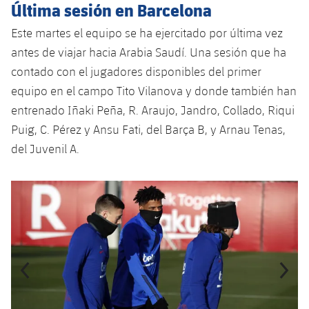
plusicon
más
Última sesión en Barcelona
Servicios Médicos
Acreditaciones
Fotos
Fotos
Infantil A
Entradas
SUB8 B
Calendario
Este martes el equipo se ha ejercitado por última vez
Campus Verano
Actualidad
Accesibilidad
Historia
Instalaciones
antes de viajar hacia Arabia Saudí. Una sesión que ha
Infantil B
Resultados
Resultados
Juvenil
contado con el jugadores disponibles del primer
PLUSICON
MÁS
Palmarés
equipo en el campo Tito Vilanova y donde también han
Clasificaciones
Jugadores
Cadete
Primer equipo
entrenado Iñaki Peña, R. Araujo, Jandro, Collado, Riqui
plusicon
más
Puig, C. Pérez y Ansu Fati, del Barça B, y Arnau Tenas,
Jugadors
Clasificaciones
Infantil
Actualidad
Barça Atlètic
del Juvenil A.
plusicon
más
Fotos
Alevín
Calendario
Actualidad
Base
Anterior
label.aria.chevronleft
Siguiente
label.aria.
plusicon
más
Palmarés
Entradas
Calendario
Campus Verano
Actualidad
Historia
Resultados
Resultados
Barça C
PLUSICON
MÁS
Clasificaciones
Jugadores
Junior
Información general
plusicon
más