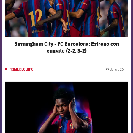
Birmingham City - FC Barcelona: Estreno con
empate (2-2, 3-2)
31 jul. 26
PRIMER EQUIPO
label.
FCB Barcelona badge