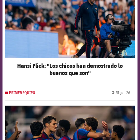
Hansi Flick: "Los chicos han demostrado lo
buenos que son"
31 jul. 26
PRIMER EQUIPO
label.
FCB Barcelona badge