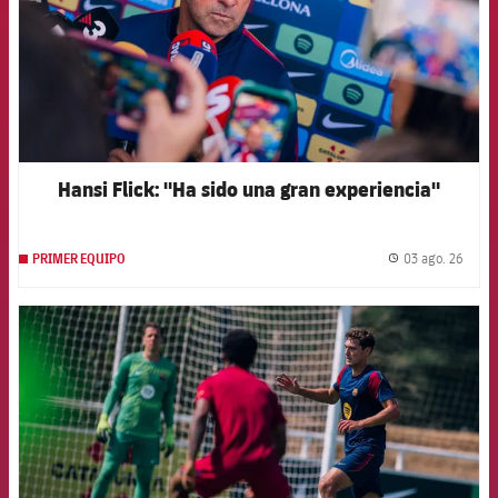
Hansi Flick: "Ha sido una gran experiencia"
03 ago. 26
PRIMER EQUIPO
label.
FCB Barcelona badge