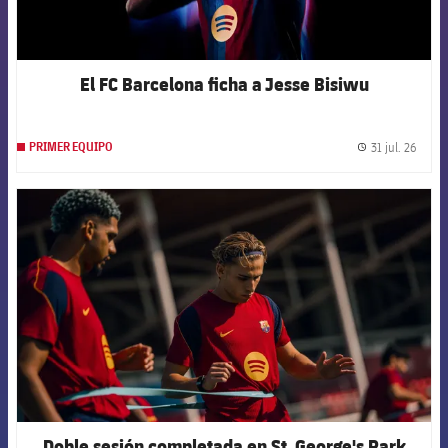
El FC Barcelona ficha a Jesse Bisiwu
31 jul. 26
PRIMER EQUIPO
label.
FCB Barcelona badge
Doble sesión completada en St. George's Park