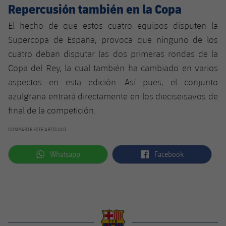
Repercusión también en la Copa
El hecho de que estos cuatro equipos disputen la
Supercopa de España, provoca que ninguno de los
cuatro deban disputar las dos primeras rondas de la
Copa del Rey, la cual también ha cambiado en varios
aspectos en esta edición. Así pues, el conjunto
azulgrana entrará directamente en los dieciseisavos de
final de la competición.
COMPARTE ESTE ARTÍCULO
label.aria.whatsapp
label.aria.facebook
Whatsapp
Facebook