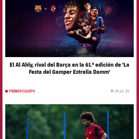
El Al Ahly, rival del Barça en la 61.ª edición de 'La
Festa del Gamper Estrella Damm'
24 jul. 26
PRIMER EQUIPO
label.
FCB Barcelona badge