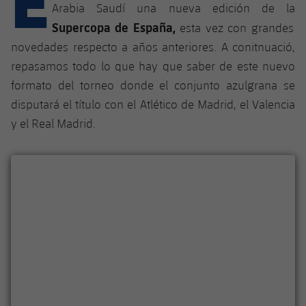
Calendario
Campus Verano
Base
Arabia Saudí una nueva edición de la
Supercopa de España,
SUB13
esta vez con grandes
SUB13 B
Entradas
Barça Atlètic
plusicon
más
novedades respecto a años anteriores. A conitnuació,
PLUSICON
MÁS
SUB12
SUB12 C
repasamos todo lo que hay que saber de este nuevo
Gameday Shows
Junior
Primer Equipo
Instalaciones
plusicon
más
formato del torneo donde el conjunto azulgrana se
SUB11 A
SUB11 C
disputará el título con el Atlético de Madrid, el Valencia
Resultados
Cadete A
Actualidad
Barça Atlètic
Spotify Camp Nou
plusicon
más
y el Real Madrid.
SUB11 B
Clasificación
Cadete B
Calendario
Actualidad
Palau Blaugrana
Base
plusicon
más
SUB10 A
Jugadores
Infantil A
Entradas
Calendario
Estadi Johan Cruyff
Actualidad
SUB10 B
PLUSICON
MÁS
Fotos
Infantil B
Resultados
Resultados
Juvenil
Barça Cafe
Primer equipo
SUB9 A
plusicon
más
plusicon
más
Historia
Mini
Clasificaciones
Clasificaciones
Cadete A
Ciutat Esportiva
Actualidad
SUB9 B
Barça Atlètic
plusicon
más
Servicios
Palmarés
plusicon
más
Jugadores
Jugadores
Cadete B
Calendario
SUB8 A
La Masia
Actualidad
Base