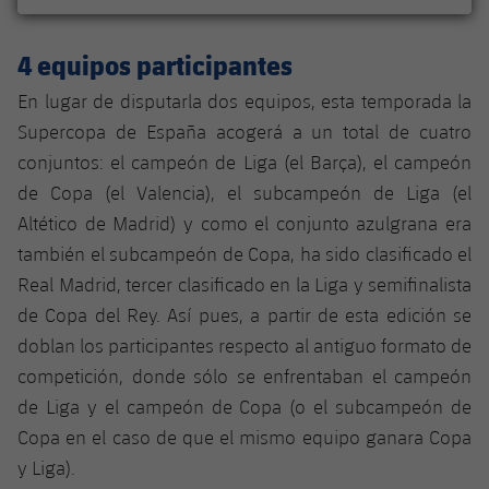
plusicon
más
Servicios Médicos
Acreditaciones
Fotos
Fotos
Infantil A
Entradas
SUB8 B
Calendario
Campus Verano
Actualidad
4 equipos participantes
Accesibilidad
Historia
Instalaciones
Infantil B
Resultados
En lugar de disputarla dos equipos, esta temporada la
Resultados
Juvenil
PLUSICON
MÁS
Palmarés
Supercopa de España acogerá a un total de cuatro
Clasificaciones
Jugadores
conjuntos: el campeón de Liga (el Barça), el campeón
Cadete
Primer equipo
plusicon
más
de Copa (el Valencia), el subcampeón de Liga (el
Jugadors
Clasificaciones
Infantil
Altético de Madrid) y como el conjunto azulgrana era
Actualidad
Barça Atlètic
plusicon
más
también el subcampeón de Copa, ha sido clasificado el
Fotos
Alevín
Calendario
Real Madrid, tercer clasificado en la Liga y semifinalista
Actualidad
Base
plusicon
más
de Copa del Rey. Así pues, a partir de esta edición se
Palmarés
Entradas
Calendario
doblan los participantes respecto al antiguo formato de
Campus Verano
Actualidad
Historia
competición, donde sólo se enfrentaban el campeón
Resultados
Resultados
Barça C
de Liga y el campeón de Copa (o el subcampeón de
PLUSICON
MÁS
Copa en el caso de que el mismo equipo ganara Copa
Clasificaciones
Jugadores
Junior
Información general
y Liga).
plusicon
más