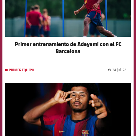
Primer entrenamiento de Adeyemi con el FC
Barcelona
24 jul. 26
PRIMER EQUIPO
label.
FCB Barcelona badge