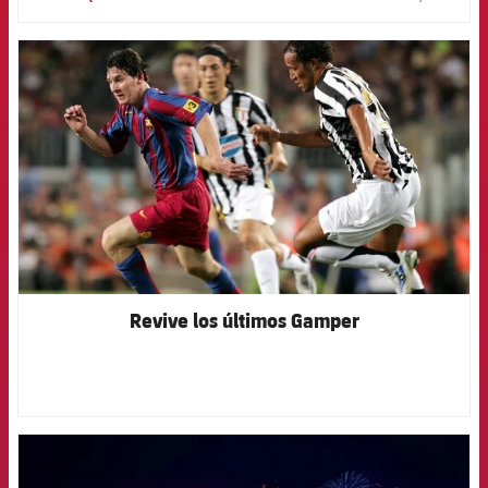
label.
FCB Barcelona badge
Revive los últimos Gamper
FCB Barcelona badge