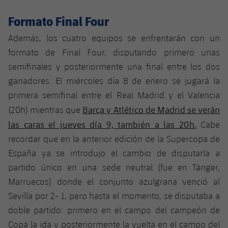
Jugadores
Clasificaciones
Juvenil
Noticias
Atletismo
Formato Final Four
plusicon
más
Fotos
Infantil
Además, los cuatro equipos se enfrentarán con un
Actualidad
Baloncesto en silla de ruedas
plusicon
más
formato de Final Four, disputando primero unas
Historia
Alevín
semifinales y posteriormente una final entre los dos
Masculino
Actualidad
Hockey sobre hielo
plusicon
más
ganadores. El miércoles día 8 de enero se jugará la
Palmarés
primera semifinal entre el Real Madrid y el Valencia
Femenino
Jugadores
Actualidad
Hockey hierba
plusicon
más
Barça y Atlético de Madrid se verán
(20h) mientras que
Agenda
las caras el jueves día 9, también a las 20h.
Calendario
Cabe
Jugadores
Noticias
Patinaje artístico
plusicon
más
recordar que en la anterior edición de la Supercopa de
Resultados
Calendario
España ya se introdujo el cambio de disputarla a
Hockey Hierba Masculino
Escuela de Patinaje
Actualidad
partido único en una sede neutral (fue en Tánger,
Clasificaciones
Resultados
Hockey Hierba Femenino
Marruecos) donde el conjunto azulgrana venció al
Plantilla
Rugby
plusicon
más
Sevilla por 2- 1, pero hasta el momento, se disputaba a
Clasificaciones
Agenda
doble partido: primero en el campo del campeón de
Actualidad
Voleibol
plusicon
más
Copa la ida y posteriormente la vuelta en el campo del