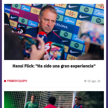
FCB Barcelona badge
Hansi Flick: "Ha sido una gran experiencia"
03 ago. 26
PRIMER EQUIPO
label.
FCB Barcelona badge