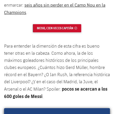
plusicon
más
Servicios Médicos
Acreditaciones
seis años sin perder en el Camp Nou en la
enmarcar:
Fotos
Fotos
Infantil A
Entradas
SUB8 B
Calendario
Champions
.
Campus Verano
Actualidad
Accesibilidad
Historia
Instalaciones
Infantil B
Resultados
Resultados
Juvenil
MESSI, CIEN VECES CAPITÁN
ENLACE EXTERNO
PLUSICON
MÁS
Palmarés
Clasificaciones
Jugadores
Cadete
Primer equipo
plusicon
más
Para entender la dimensión de esta cifra es bueno
Jugadors
Clasificaciones
Infantil
tener otras en la cabeza. Como ahora, la de los
Actualidad
Barça Atlètic
plusicon
más
máximos goleadores históricos de los principales
Fotos
Alevín
Calendario
clubes europeos. ¿Cuántos hizo Gerd Müller, hombre
Actualidad
Base
plusicon
más
Palmarés
récord en el Bayern? ¿O Ian Rush, la referencia histórica
Entradas
Calendario
del Liverpool? ¿Y en el caso del Madrid, la Juve, el
Campus Verano
Actualidad
Historia
pocos se acercan a los
Arsenal o el AC Milan? Spoiler:
Resultados
Resultados
Barça C
600 goles de Messi
.
PLUSICON
MÁS
Clasificaciones
Jugadores
Junior
Información general
plusicon
más