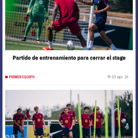
Partido de entrenamiento para cerrar el stage
03 ago. 26
PRIMER EQUIPO
label.
FCB Barcelona badge