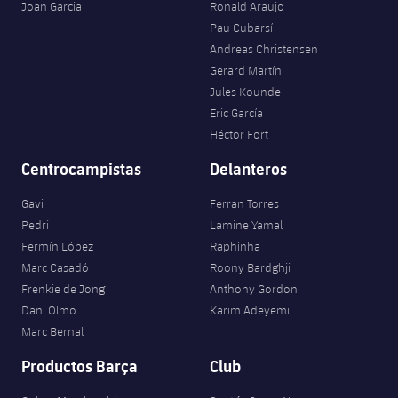
Joan Garcia
Ronald Araujo
Pau Cubarsí
Andreas Christensen
Gerard Martín
Jules Kounde
Eric García
Héctor Fort
Centrocampistas
Delanteros
Gavi
Ferran Torres
Pedri
Lamine Yamal
Fermín López
Raphinha
Marc Casadó
Roony Bardghji
Frenkie de Jong
Anthony Gordon
Dani Olmo
Karim Adeyemi
Marc Bernal
Productos Barça
Club