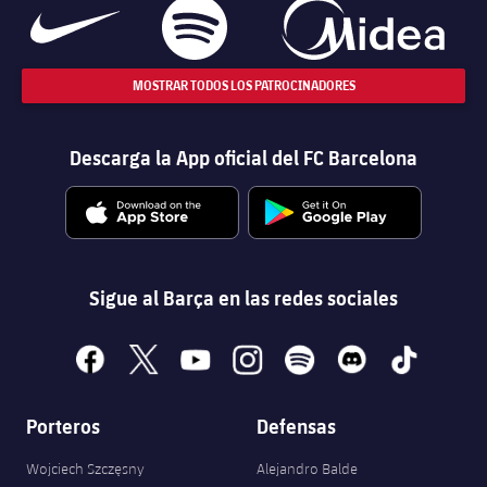
MOSTRAR TODOS LOS PATROCINADORES
Descarga la App oficial del FC Barcelona
Sigue al Barça en las redes sociales
facebook
x
youtube
instagram
spotify
discord
tiktok
Porteros
Defensas
Wojciech Szczęsny
Alejandro Balde