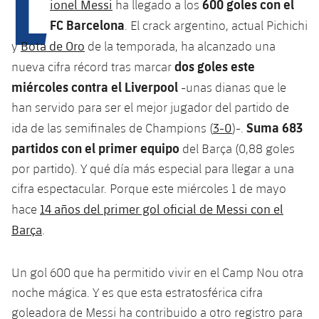
L
Calendario
600 goles con el
ionel Messi
ha llegado a los
Campus Verano
Base
FC Barcelona
. El crack argentino, actual Pichichi
SUB13
SUB13 B
Entradas
Barça Atlètic
Bota de Oro
y
de la temporada, ha alcanzado una
plusicon
más
PLUSICON
MÁS
SUB12
dos goles este
nueva cifra récord tras marcar
SUB12 C
Gameday Shows
Junior
Primer Equipo
Instalaciones
miércoles contra el Liverpool
-unas dianas que le
plusicon
más
SUB11 A
SUB11 C
han servido para ser el mejor jugador del partido de
Resultados
Cadete A
Actualidad
Barça Atlètic
Spotify Camp Nou
Suma 683
3-0
plusicon
más
ida de las semifinales de Champions (
)-.
SUB11 B
Clasificación
partidos con el primer
equipo
del Barça (0,88 goles
Cadete B
Calendario
Actualidad
Palau Blaugrana
Base
plusicon
más
por partido). Y qué día más especial para llegar a una
SUB10 A
Jugadores
Infantil A
cifra espectacular. Porque este miércoles 1 de mayo
Entradas
Calendario
Estadi Johan Cruyff
Actualidad
SUB10 B
14 años del primer gol oficial de Messi con el
hace
PLUSICON
MÁS
Fotos
Infantil B
Resultados
Barça
.
Resultados
Juvenil
Barça Cafe
Primer equipo
SUB9 A
plusicon
más
plusicon
más
Historia
Mini
Clasificaciones
Clasificaciones
Cadete A
Un gol 600 que ha permitido vivir en el Camp Nou otra
Ciutat Esportiva
Actualidad
SUB9 B
Barça Atlètic
plusicon
más
Servicios
Palmarés
noche mágica. Y es que esta estratosférica cifra
plusicon
más
Jugadores
Jugadores
Cadete B
Calendario
goleadora de Messi ha contribuido a otro registro para
SUB8 A
La Masia
Actualidad
Base