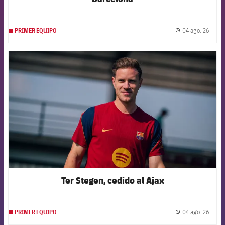
04 ago. 26
PRIMER EQUIPO
label.
FCB Barcelona badge
Ter Stegen, cedido al Ajax
04 ago. 26
PRIMER EQUIPO
label.