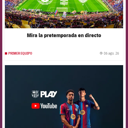
Mira la pretemporada en directo
06 ago. 26
PRIMER EQUIPO
label.
FCB Barcelona badge