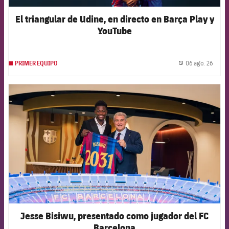
El triangular de Udine, en directo en Barça Play y
YouTube
06 ago. 26
PRIMER EQUIPO
label.
FCB Barcelona badge
Jesse Bisiwu, presentado como jugador del FC
Barcelona