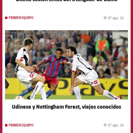
07 ago. 26
PRIMER EQUIPO
label.
FCB Barcelona badge
Udinese y Nottingham Forest, viejos conocidos
07 ago. 26
PRIMER EQUIPO
label.