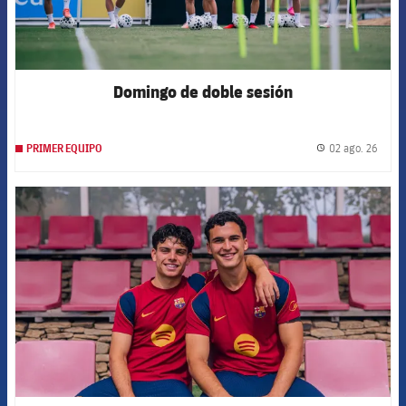
Domingo de doble sesión
02 ago. 26
PRIMER EQUIPO
label.
FCB Barcelona badge