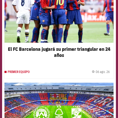
El FC Barcelona jugará su primer triangular en 24
años
06 ago. 26
PRIMER EQUIPO
label.
FCB Barcelona badge