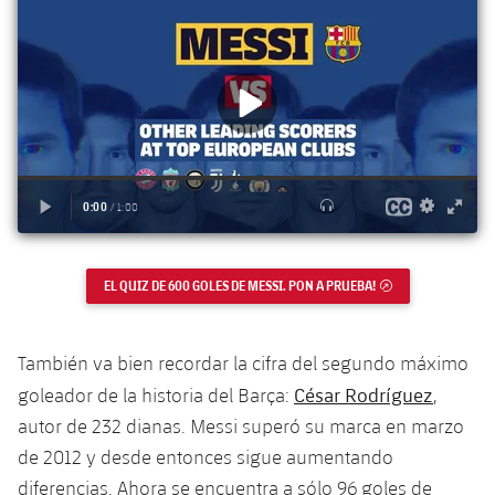
Jugadores
Clasificaciones
Juvenil
Noticias
Atletismo
plusicon
más
Fotos
Infantil
Actualidad
Baloncesto en silla de ruedas
plusicon
más
Historia
Alevín
Masculino
Actualidad
Hockey sobre hielo
plusicon
más
Palmarés
Femenino
Jugadores
Actualidad
Hockey hierba
plusicon
más
Agenda
Calendario
Jugadores
Noticias
Patinaje artístico
EL QUIZ DE 600 GOLES DE MESSI. PON A PRUEBA!
ENLACE EXTERNO
plusicon
más
Resultados
Calendario
Hockey Hierba Masculino
Escuela de Patinaje
Actualidad
También va bien recordar la cifra del segundo máximo
Clasificaciones
Resultados
Hockey Hierba Femenino
César Rodríguez
goleador de la historia del Barça:
,
Plantilla
Rugby
plusicon
más
autor de 232 dianas. Messi superó su marca en marzo
Clasificaciones
Agenda
de 2012 y desde entonces sigue aumentando
Actualidad
Voleibol
plusicon
más
diferencias. Ahora se encuentra a sólo 96 goles de