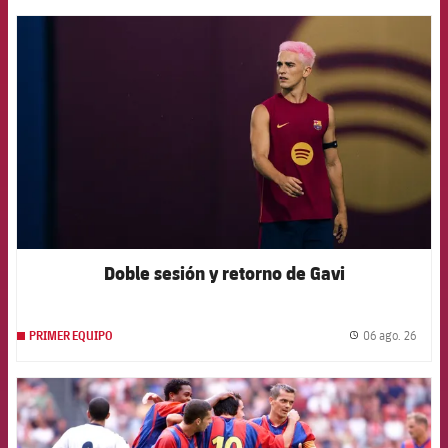
FCB Barcelona badge
Doble sesión y retorno de Gavi
06 ago. 26
PRIMER EQUIPO
label.
FCB Barcelona badge