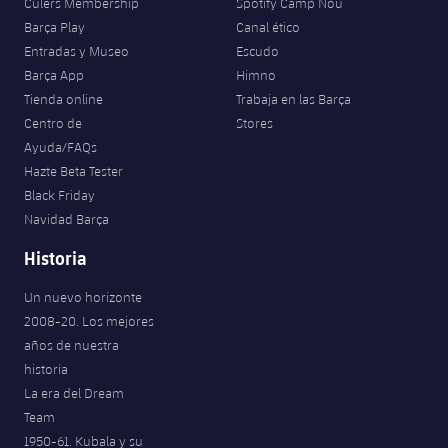
Culers Membership
Spotify Camp Nou
Barça Play
Canal ético
Entradas y Museo
Escudo
Barça App
Himno
Tienda online
Trabaja en las Barça
Centro de
Stores
Ayuda/FAQs
Hazte Beta Tester
Black Friday
Navidad Barça
Historia
Un nuevo horizonte
2008-20. Los mejores
años de nuestra
historia
La era del Dream
Team
1950-61. Kubala y su