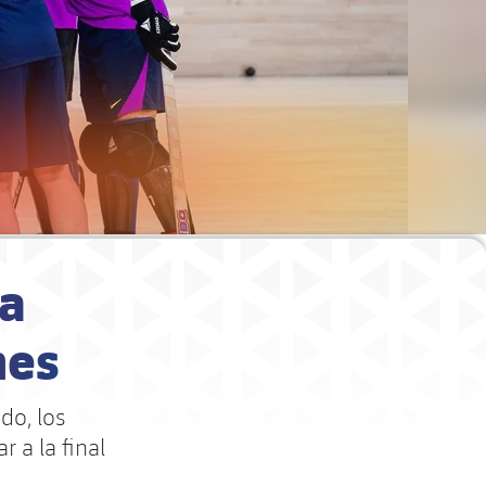
La
mes
do, los
 a la final