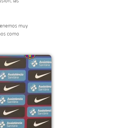
sión, las
, tenemos muy
imos como