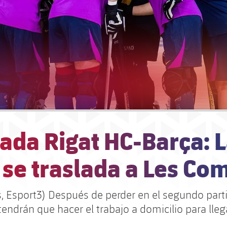
ada Rigat HC-Barça: 
 se traslada a Les Co
s, Esport3) Después de perder en el segundo parti
endrán que hacer el trabajo a domicilio para llegar