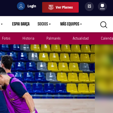
Login
ES
Ver Planes
filled-badge
user
Culers
www
ESPAI BARÇA
SOCIOS
MÁS EQUIPOS
OWN
LABEL.ARIA.CARETDOWN
LABEL.ARIA.CARETDOWN
LABEL.ARIA.CARETDOWN
Fotos
Historia
Palmarés
Actualidad
Calenda