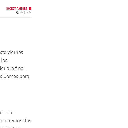
HOCKEY PATINES
Fecha de publicación
04 jun 26
ste viernes
 los
r a la final.
es Comes para
 no nos
ora tenemos dos