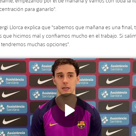
elante, empezando por el de mañana y vamos con toda la ilu
centración para ganarlo".
Sergi Llorca explica que "sabemos que mañana es una final
as que hicimos mal y confiamos mucho en el trabajo. Si sal
, tendremos muchas opciones".