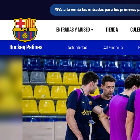
⚽Ya a la venta las entradas para los primeros p
ENTRADAS Y MUSEO
TIENDA
CULE
LABEL.SHARE.CARETDOWN
FC Barcelona club badge
Hockey Patines
Actualidad
Calendario