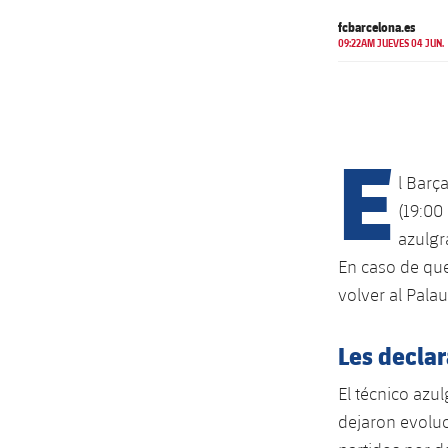
fcbarcelona.es
09:22AM JUEVES 04 JUN.
E
l Barç
(19:00
azulgr
En caso de que
volver al Palau
Les declar
El técnico azu
dejaron evoluc