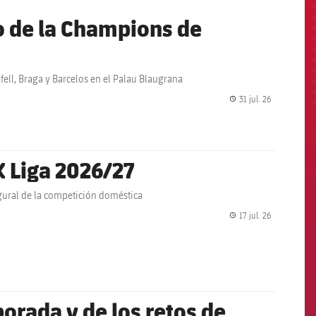
io de la Champions de
lafell, Braga y Barcelos en el Palau Blaugrana
31 jul. 26
label.share.
K Liga 2026/27
ugural de la competición doméstica
17 jul. 26
label.share.
orada y de los retos de