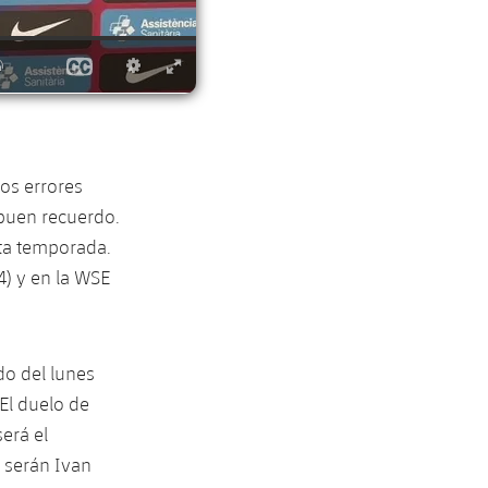
los errores
 buen recuerdo.
ta temporada.
-4) y en la WSE
do del lunes
 El duelo de
será el
a serán Ivan