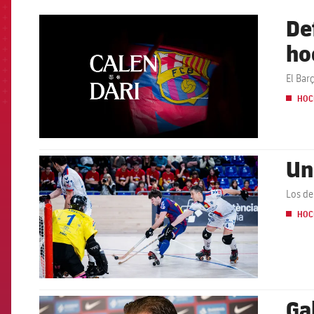
De
FCB Barcelona badge
ho
El Bar
HOC
Un
FCB Barcelona badge
Los de
HOC
Ga
FCB Barcelona badge