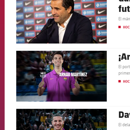
fu
El mán
HOC
¡A
FCB Barcelona badge
El por
primer
HOC
Da
FCB Barcelona badge
El del