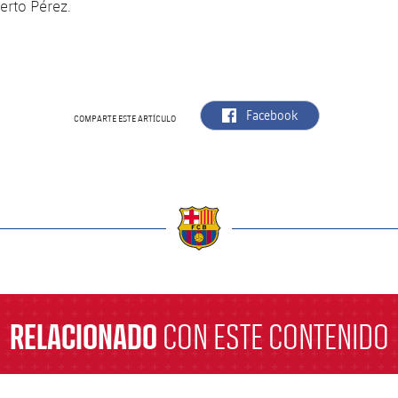
erto Pérez.
label.aria.facebook
Facebook
COMPARTE ESTE ARTÍCULO
a
RELACIONADO
CON ESTE CONTENIDO