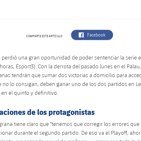
label.aria.facebook
Facebook
COMPARTE ESTE ARTÍCULO
a perdió una gran oportunidad de poder sentenciar la serie e
 horas, Esport3). Con la derrota del pasado lunes en el Palau,
anas tendrán que sumar dos victorias a domicilio para accede
 no lo consigan, deben ganar uno de los dos partidos en L
 en el quinto y definitivo.
aciones de los protagonistas
lgrana tiene claro que "tenemos que corregir los errores que
ionar durante el segundo partido. De eso va el Playoff, ah