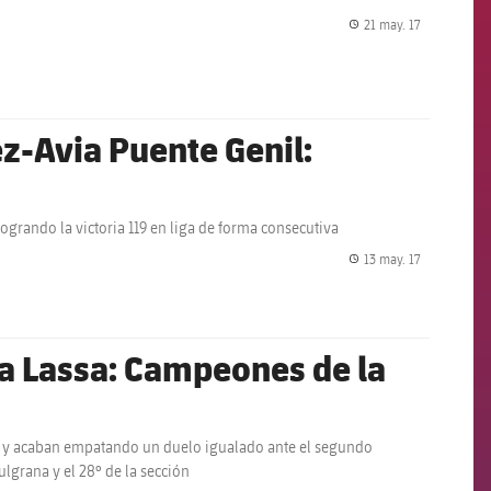
21 may. 17
label.share.
z-Avia Puente Genil:
grando la victoria 119 en liga de forma consecutiva
13 may. 17
label.share.
na Lassa: Campeones de la
s y acaban empatando un duelo igualado ante el segundo
ulgrana y el 28º de la sección