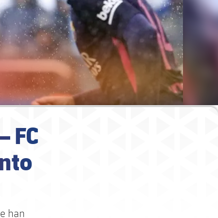
– FC
unto
se han