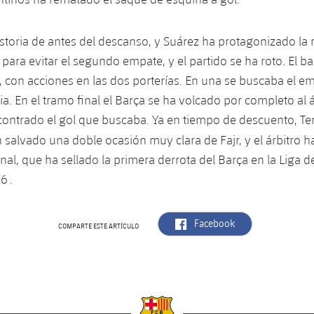
historia de antes del descanso, y Suárez ha protagonizado la 
 para evitar el segundo empate, y el partido se ha roto. El b
o, con acciones en las dos porterías. En una se buscaba el em
ia. En el tramo final el Barça se ha volcado por completo al 
ontrado el gol que buscaba. Ya en tiempo de descuento, Te
 salvado una doble ocasión muy clara de Fajr, y el árbitro 
nal, que ha sellado la primera derrota del Barça en la Liga d
6 .
label.aria.facebook
Facebook
COMPARTE ESTE ARTÍCULO