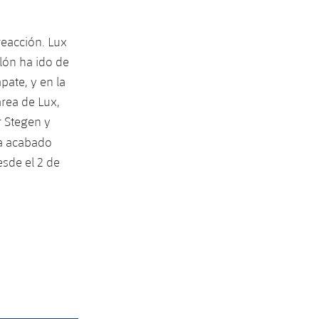
reacción. Lux
alón ha ido de
pate, y en la
área de Lux,
r Stegen y
ha acabado
esde el 2 de