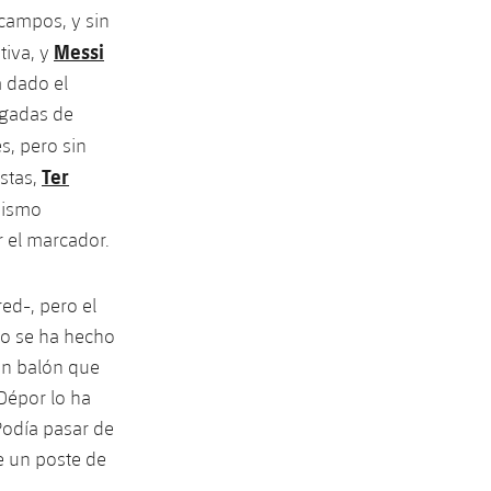
campos, y sin
Messi
tiva, y
a dado el
egadas de
s, pero sin
Ter
estas,
 mismo
 el marcador.
red-, pero el
 no se ha hecho
 un balón que
Dépor lo ha
Podía pasar de
e un poste de