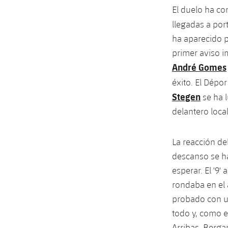
El duelo ha co
llegadas a por
ha aparecido p
primer aviso i
André Gomes
éxito. El Dépo
Stegen
se ha l
delantero loca
La reacción del
descanso se ha
esperar. El '9
rondaba en el 
probado con un
todo y, como e
Arribas, Berga