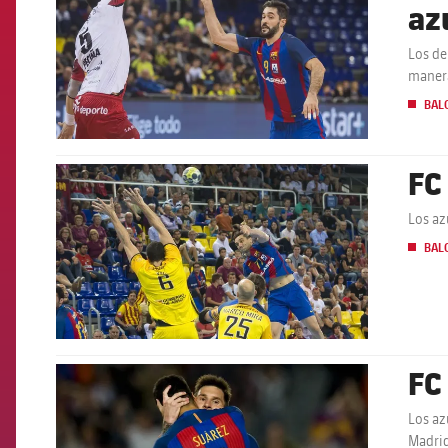
az
Los de
manera
BAL
FC
FCB Barcelona badge
Los az
BAL
FC
FCB Barcelona badge
Los az
Madrid