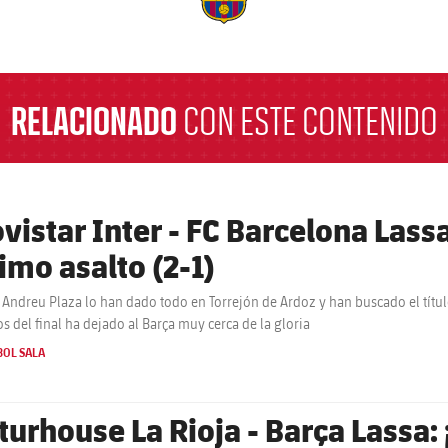
a
RELACIONADO
CON ESTE CONTENIDO
vistar Inter - FC Barcelona Lassa
timo asalto (2-1)
 Andreu Plaza lo han dado todo en Torrejón de Ardoz y han buscado el título 
s del final ha dejado al Barça muy cerca de la gloria
BOL SALA
turhouse La Rioja - Barça Lassa: 