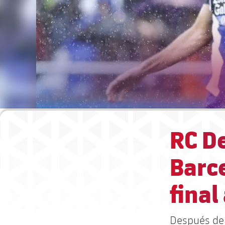
RC De
Barc
final
Después de 1