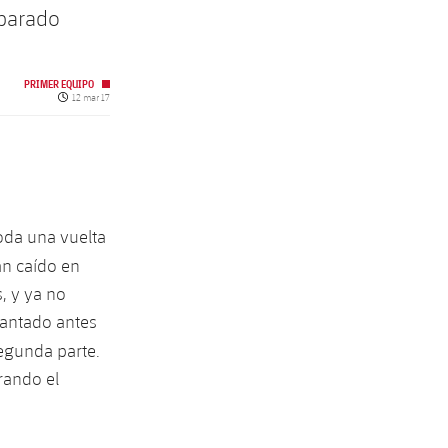
 parado
PRIMER EQUIPO
Fecha de publicación
12 mar 17
oda una vuelta
n caído en
, y ya no
lantado antes
segunda parte.
rando el