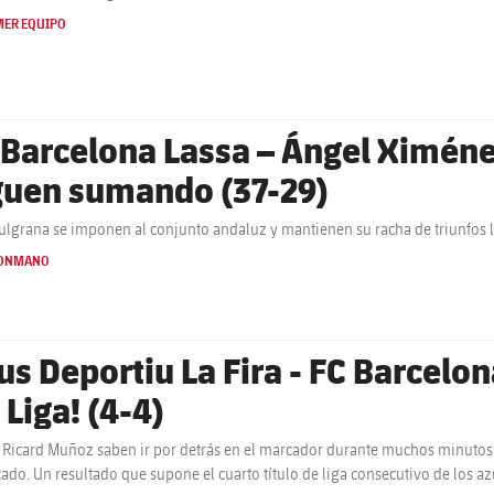
MER EQUIPO
 Barcelona Lassa – Ángel Ximéne
guen sumando (37-29)
ulgrana se imponen al conjunto andaluz y mantienen su racha de triunfos lo
ONMANO
us Deportiu La Fira - FC Barcelo
 Liga! (4-4)
 Ricard Muñoz saben ir por detrás en el marcador durante muchos minuto
icado. Un resultado que supone el cuarto título de liga consecutivo de los az