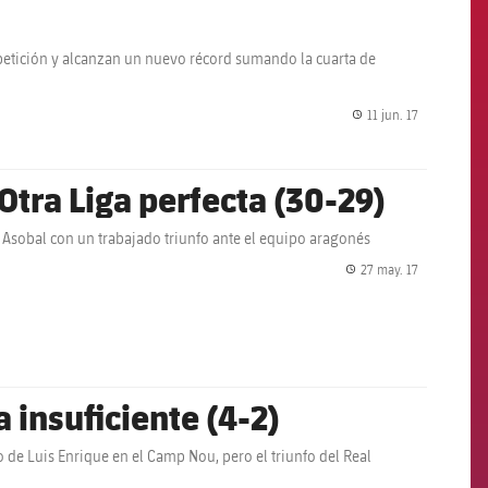
petición y alcanzan un nuevo récord sumando la cuarta de
11 jun. 17
label.share.
Otra Liga perfecta (30-29)
 Asobal con un trabajado triunfo ante el equipo aragonés
27 may. 17
label.share.
 insuficiente (4-2)
 de Luis Enrique en el Camp Nou, pero el triunfo del Real