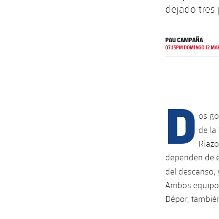
dejado tres
PAU CAMPAÑA
07:15PM DOMINGO 12 MAR
D
os go
de la
Riazo
dependen de el
del descanso,
Ambos equipos 
Dépor, tambié