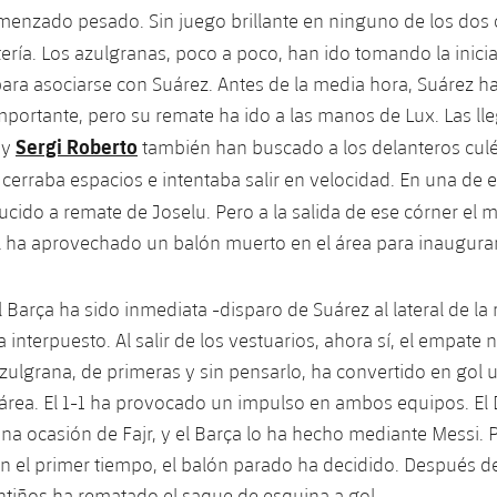
menzado pesado. Sin juego brillante en ninguno de los dos 
tería. Los azulgranas, poco a poco, han ido tomando la inicia
ara asociarse con Suárez. Antes de la media hora, Suárez h
mportante, pero su remate ha ido a las manos de Lux. Las ll
Sergi Roberto
y
también han buscado a los delanteros culé
r cerraba espacios e intentaba salir en velocidad. En una de 
ucido a remate de Joselu. Pero a la salida de ese córner el
l ha aprovechado un balón muerto en el área para inaugurar
 Barça ha sido inmediata -disparo de Suárez al lateral de la 
 interpuesto. Al salir de los vestuarios, ahora sí, el empate
' azulgrana, de primeras y sin pensarlo, ha convertido en gol
área. El 1-1 ha provocado un impulso en ambos equipos. El 
a ocasión de Fajr, y el Barça lo ha hecho mediante Messi. 
n el primer tiempo, el balón parado ha decidido. Después d
ntiños ha rematado el saque de esquina a gol.