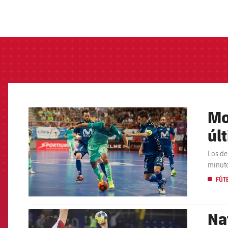
label.aria.barcelon
Mo
FCB Barcelona badge
úl
Los de
minuto
FÚT
Na
FCB Barcelona badge