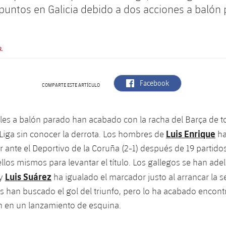
 puntos en Galicia debido a dos acciones a balón
.
label.aria.facebook
Facebook
COMPARTE ESTE ARTÍCULO
les a balón parado han acabado con la racha del Barça de t
Luis Enrique
 Liga sin conocer la derrota. Los hombres de
ha
r ante el Deportivo de la Coruña (2-1) después de 19 partidos
los mismos para levantar el título. Los gallegos se han ade
Luis Suárez
 y
ha igualado el marcador justo al arrancar la 
han buscado el gol del triunfo, pero lo ha acabado encont
n en un lanzamiento de esquina.