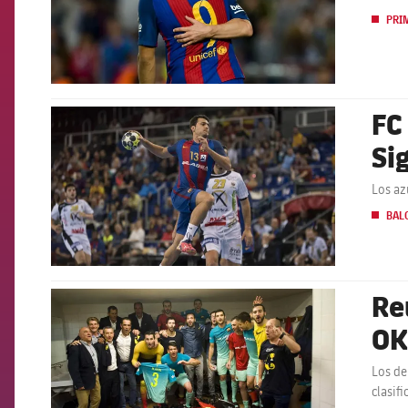
PRI
FC
FCB Barcelona badge
Si
Los az
BAL
Re
FCB Barcelona badge
OK
Los de
clasif