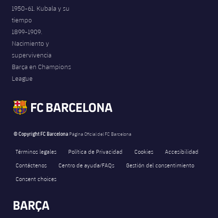
1950-61. Kubala y su
tiempo
1899-1909.
Nacimiento y
supervivencia
Barça en Champions
League
© Copyright FC Barcelona
Página Oficial del FC Barcelona
Términos legales
Política de Privacidad
Cookies
Accesibilidad
Contáctenos
Centro de ayuda/FAQs
Gestión del consentimiento
Consent choices
FORÇA BARÇA
2,182
label.aria.fire
Força Barça
label.aria.forcabarca