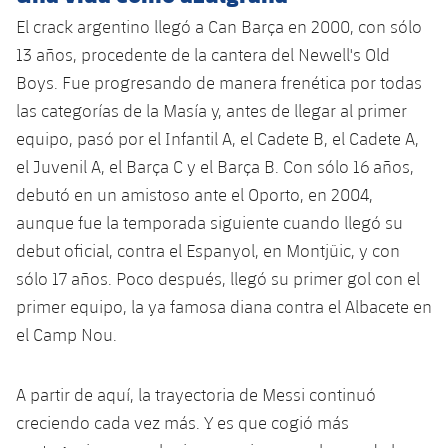
plusicon
más
Servicios Médicos
Acreditaciones
Fotos
Fotos
El crack argentino llegó a Can Barça en 2000, con sólo
Infantil A
Entradas
SUB8 B
Calendario
Campus Verano
Actualidad
13 años, procedente de la cantera del Newell's Old
Accesibilidad
Historia
Instalaciones
Infantil B
Boys. Fue progresando de manera frenética por todas
Resultados
Resultados
Juvenil
las categorías de la Masía y, antes de llegar al primer
PLUSICON
MÁS
Palmarés
equipo, pasó por el Infantil A, el Cadete B, el Cadete A,
Clasificaciones
Jugadores
Cadete
Primer equipo
plusicon
más
el Juvenil A, el Barça C y el Barça B. Con sólo 16 años,
Jugadors
debutó en un amistoso ante el Oporto, en 2004,
Clasificaciones
Infantil
Actualidad
Barça Atlètic
plusicon
más
aunque fue la temporada siguiente cuando llegó su
Fotos
debut oficial, contra el Espanyol, en Montjüic, y con
Alevín
Calendario
Actualidad
Base
plusicon
más
sólo 17 años. Poco después, llegó su primer gol con el
Palmarés
primer equipo, la ya famosa diana contra el Albacete en
Entradas
Calendario
Campus Verano
Actualidad
el Camp Nou.
Historia
Resultados
Resultados
Barça C
PLUSICON
MÁS
A partir de aquí, la trayectoria de Messi continuó
Clasificaciones
Jugadores
Junior
creciendo cada vez más. Y es que cogió más
Información general
plusicon
más