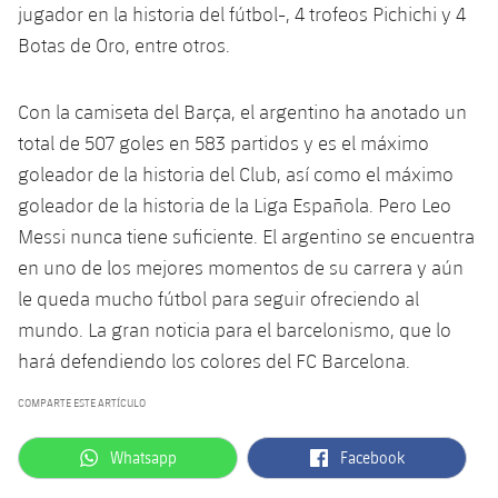
jugador en la historia del fútbol-, 4 trofeos Pichichi y 4
Jugadores
Noticias
Apúntate a las amateurs
plusicon
más
Botas de Oro, entre otros.
Calendario
Voleibol masculino
Apúntate a las amateurs
PLUSICON
MÁS
Con la camiseta del Barça, el argentino ha anotado un
Resultados
Voleibol femenino
total de 507 goles en 583 partidos y es el máximo
Carnet de las Secciones Amateurs
League of Legends
goleador de la historia del Club, así como el máximo
Clasificaciones
VALORANT Rising
goleador de la historia de la Liga Española. Pero Leo
Messi nunca tiene suficiente. El argentino se encuentra
Fotos
VALORANT Game Changers
en uno de los mejores momentos de su carrera y aún
le queda mucho fútbol para seguir ofreciendo al
eFootball
mundo. La gran noticia para el barcelonismo, que lo
hará defendiendo los colores del FC Barcelona.
COMPARTE ESTE ARTÍCULO
label.aria.whatsapp
label.aria.facebook
Whatsapp
Facebook