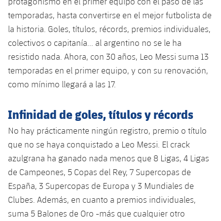
protagonismo en el primer equipo con el paso de las
Jugadores
Clasificaciones
Juvenil
temporadas, hasta convertirse en el mejor futbolista de
Noticias
Atletismo
plusicon
más
la historia. Goles, títulos, récords, premios individuales,
Fotos
Infantil
colectivos o capitanía... al argentino no se le ha
Actualidad
Baloncesto en silla de ruedas
plusicon
más
Historia
resistido nada. Ahora, con 30 años, Leo Messi suma 13
Alevín
Masculino
temporadas en el primer equipo, y con su renovación,
Actualidad
Hockey sobre hielo
plusicon
más
Palmarés
como mínimo llegará a las 17.
Femenino
Jugadores
Actualidad
Hockey hierba
plusicon
más
Infinidad de goles, títulos y récords
Agenda
Calendario
Jugadores
Noticias
Patinaje artístico
No hay prácticamente ningún registro, premio o título
plusicon
más
que no se haya conquistado a Leo Messi. El crack
Resultados
Calendario
Hockey Hierba Masculino
Escuela de Patinaje
Actualidad
azulgrana ha ganado nada menos que 8 Ligas, 4 Ligas
Clasificaciones
de Campeones, 5 Copas del Rey, 7 Supercopas de
Resultados
Hockey Hierba Femenino
Plantilla
Rugby
plusicon
más
España, 3 Supercopas de Europa y 3 Mundiales de
Clasificaciones
Clubes. Además, en cuanto a premios individuales,
Agenda
Actualidad
Voleibol
plusicon
más
suma 5 Balones de Oro -más que cualquier otro