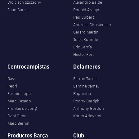
Wojciech Szczęsny
Alejandro Balde
Joan Garcia
Ronald Araujo
Pau Cubarsí
Andreas Christensen
Gerard Martín
Jules Kounde
Eric García
Héctor Fort
Centrocampistas
Delanteros
Gavi
Ferran Torres
Pedri
Lamine Yamal
Fermín López
Raphinha
Marc Casadó
Roony Bardghji
Frenkie de Jong
Anthony Gordon
Dani Olmo
Karim Adeyemi
Marc Bernal
Productos Barça
Club