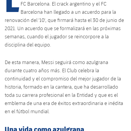
Calendario
Campus Verano
Base
FC Barcelona. El crack argentino y el FC
SUB13
Barcelona han llegado a un acuerdo para la
SUB13 B
Entradas
Barça Atlètic
plusicon
más
renovación del '10', que firmará hasta el 30 de junio de
PLUSICON
MÁS
SUB12
SUB12 C
2021. Un acuerdo que se formalizará en las próximas
Gameday Shows
Junior
Primer Equipo
Instalaciones
plusicon
más
semanas, cuando el jugador se reincorpore a la
SUB11 A
SUB11 C
disciplina del equipo.
Resultados
Cadete A
Actualidad
Barça Atlètic
Spotify Camp Nou
plusicon
más
SUB11 B
Clasificación
Cadete B
De esta manera, Messi seguirá como azulgrana
Calendario
Actualidad
Palau Blaugrana
Base
plusicon
más
SUB10 A
durante cuatro años más. El Club celebra la
Jugadores
Infantil A
Entradas
continuidad y el compromiso del mejor jugador de la
Calendario
Estadi Johan Cruyff
Actualidad
SUB10 B
historia, formado en la cantera, que ha desarrollado
PLUSICON
MÁS
Fotos
Infantil B
Resultados
Resultados
toda su carrera profesional en la Entidad y que es el
Juvenil
Barça Cafe
Primer equipo
SUB9 A
plusicon
más
emblema de una era de éxitos extraordinaria e inédita
plusicon
más
Historia
Mini
Clasificaciones
Clasificaciones
Cadete A
en el fútbol mundial.
Ciutat Esportiva
Actualidad
SUB9 B
Barça Atlètic
plusicon
más
Servicios
Palmarés
plusicon
más
Jugadores
Jugadores
Cadete B
Una vida como azulgrana
Calendario
SUB8 A
La Masia
Actualidad
Base