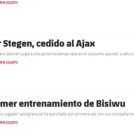
MER EQUIPO
r Stegen, cedido al Ajax
tero alemán jugará esta próxima temporada en el conjunto ajacied, cuatro
MER EQUIPO
imer entrenamiento de Bisiwu
vo jugador azulgrana se ha ejercitado por primera vez con sus compañeros 
MER EQUIPO