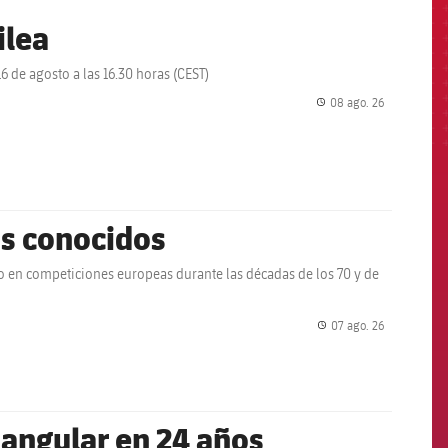
ilea
6 de agosto a las 16.30 horas (CEST)
08 ago. 26
label.share.
os conocidos
do en competiciones europeas durante las décadas de los 70 y de
07 ago. 26
label.share.
iangular en 24 años