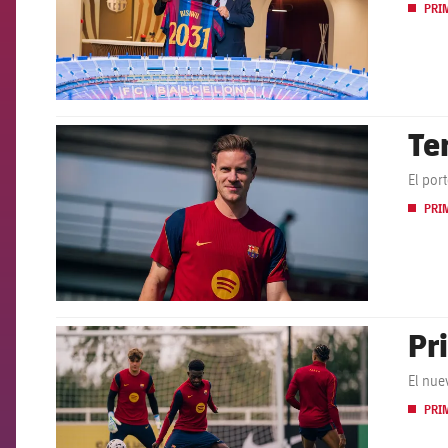
PRI
Te
FCB Barcelona badge
El por
PRI
Pr
FCB Barcelona badge
El nue
PRI