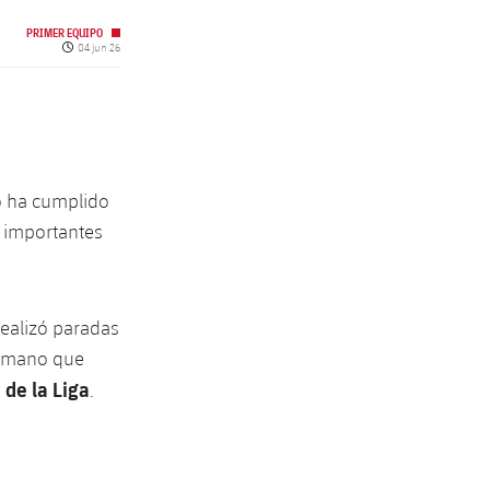
PRIMER EQUIPO
Fecha de publicación
04 jun 26
do ha cumplido
 importantes
realizó paradas
te mano que
 de la Liga
.