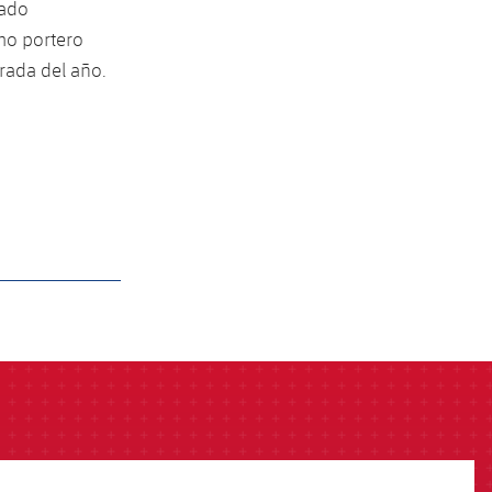
jado
mo portero
rada del año.