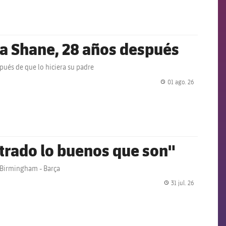
k a Shane, 28 años después
pués de que lo hiciera su padre
01 ago. 26
label.share.
strado lo buenos que son"
 Birmingham - Barça
31 jul. 26
label.share.