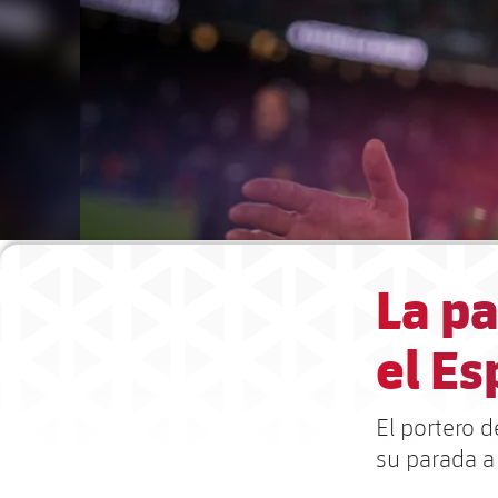
La pa
el Es
El portero d
su parada a