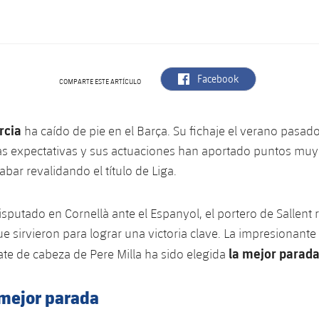
label.aria.facebook
Facebook
COMPARTE ESTE ARTÍCULO
rcia
ha caído de pie en el Barça. Su fichaje el verano pasa
as expectativas y sus actuaciones han aportado puntos muy
abar revalidando el título de Liga.
isputado en Cornellà ante el Espanyol, el portero de Sallent 
ue sirvieron para lograr una victoria clave. La impresionan
la mejor parada
te de cabeza de Pere Milla ha sido elegida
mejor parada