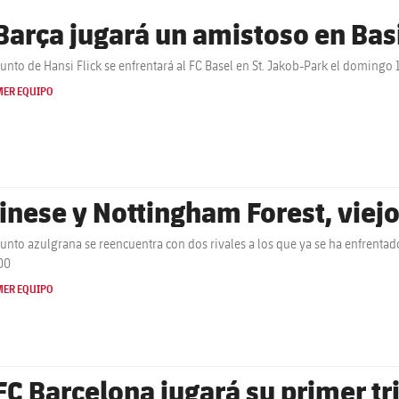
 Barça jugará un amistoso en Bas
junto de Hansi Flick se enfrentará al FC Basel en St. Jakob-Park el domingo 1
MER EQUIPO
inese y Nottingham Forest, viej
junto azulgrana se reencuentra con dos rivales a los que ya se ha enfrenta
00
MER EQUIPO
 FC Barcelona jugará su primer tr