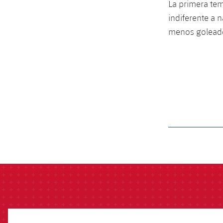
La primera te
indiferente a 
menos goleado,
label.aria.barcelon