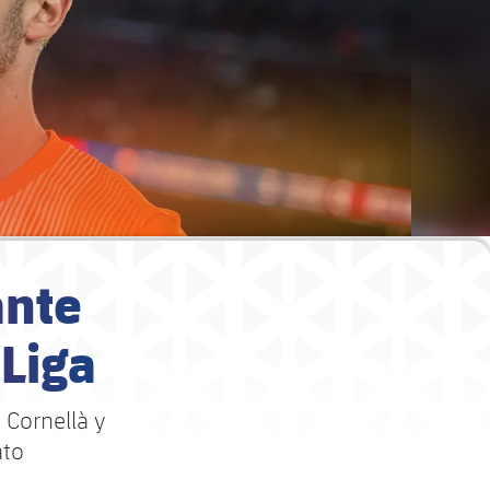
ante
 Liga
 Cornellà y
ato