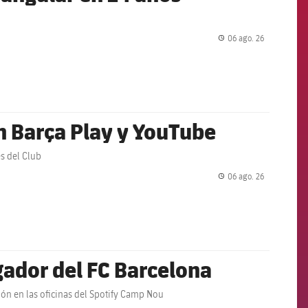
06 ago. 26
label.share.
en Barça Play y YouTube
es del Club
06 ago. 26
label.share.
ador del FC Barcelona
ción en las oficinas del Spotify Camp Nou