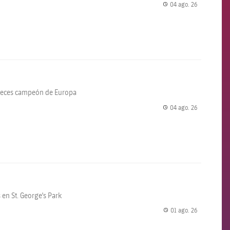
04 ago. 26
label.share.
 veces campeón de Europa
04 ago. 26
label.share.
en St. George's Park
01 ago. 26
label.share.