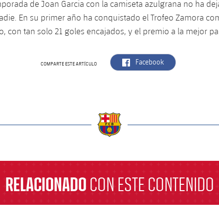
mporada de Joan Garcia con la camiseta azulgrana no ha de
nadie. En su primer año ha conquistado el Trofeo Zamora co
 con tan solo 21 goles encajados, y el premio a la mejor pa
label.aria.facebook
Facebook
COMPARTE ESTE ARTÍCULO
a
RELACIONADO
CON ESTE CONTENIDO