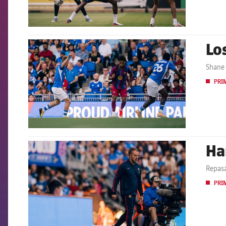
Lo
FCB Barcelona badge
Shane 
PRI
Ha
FCB Barcelona badge
Repasa
PRI