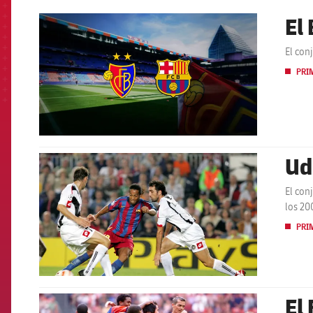
El
FCB Barcelona badge
El con
PRI
Ud
FCB Barcelona badge
El con
los 20
PRI
El
FCB Barcelona badge