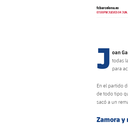
fcbarcelona.es
07:00PM JUEVES 04 JUN.
J
oan Ga
todas l
para ac
En el partido d
de todo tipo q
sacó a un rema
Zamora y 