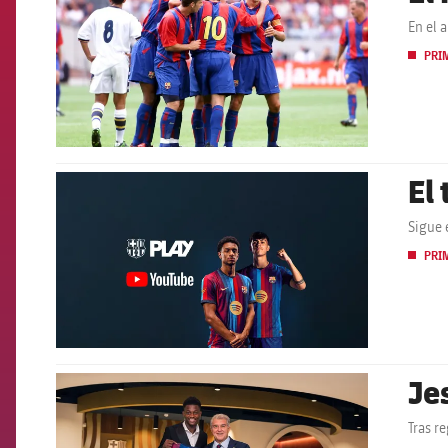
En el 
PRI
El
FCB Barcelona badge
Sigue 
PRI
Je
FCB Barcelona badge
Tras r