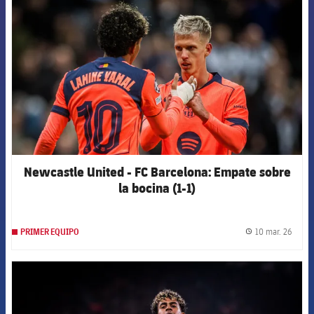
Newcastle United - FC Barcelona: Empate sobre
la bocina (1-1)
10 mar. 26
PRIMER EQUIPO
label.
FCB Barcelona badge