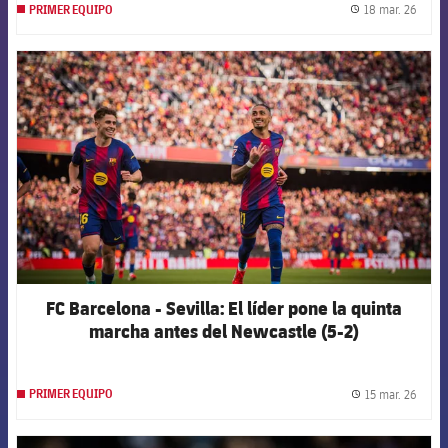
18 mar. 26
PRIMER EQUIPO
label.
FCB Barcelona badge
FC Barcelona - Sevilla: El líder pone la quinta
marcha antes del Newcastle (5-2)
15 mar. 26
PRIMER EQUIPO
label.
FCB Barcelona badge