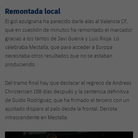
Jugadores
Noticias
Apúntate a las amateurs
Remontada local
plusicon
más
El gol azulgrana ha parecido darle alas al
Valencia CF
,
Calendario
Voleibol masculino
Apúntate a las amateurs
que en cuestión de minutos ha remontado el marcador
PLUSICON
MÁS
Resultados
gracias a los tantos de
Javi Guerra
y
Luis Rioja
. Lo
Voleibol femenino
Carnet de las Secciones Amateurs
League of Legends
celebraba Mestalla, que para acceder a Europa
Clasificaciones
necesitaba otros resultados que no se estaban
VALORANT Rising
produciendo.
Fotos
VALORANT Game Changers
Del tramo final hay que destacar el regreso de
Andreas
eFootball
Christensen
158 días después y la sentencia definitiva
de
Guido Rodríguez
, que ha firmado el tercero con un
ajustado disparo al palo desde la frontal. Derrota
intrascendente en Mestalla.
Anterior
label.aria.chevronleft
Siguiente
label.aria.