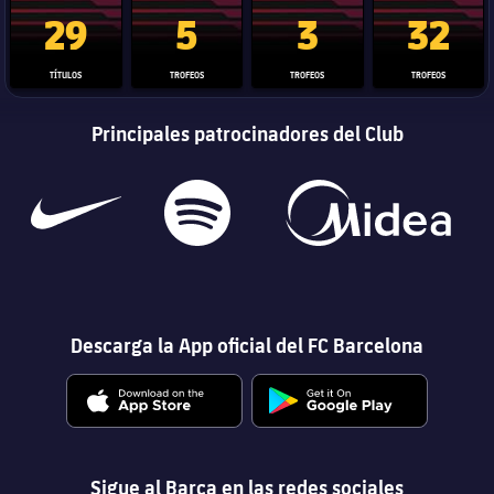
Trofeo de La Liga
Trofeo de la Liga de Campeones
Trofeo del Mundial de Clube
Copa del 
29
5
3
32
TÍTULOS
TROFEOS
TROFEOS
TROFEOS
Principales patrocinadores del Club
Descarga la App oficial del FC Barcelona
Sigue al Barça en las redes sociales