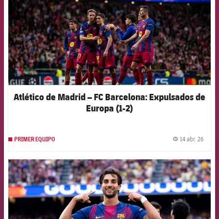
Atlético de Madrid – FC Barcelona: Expulsados de
Europa (1-2)
14 abr. 26
PRIMER EQUIPO
label.
FCB Barcelona badge