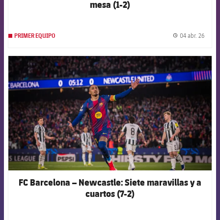
mesa (1-2)
04 abr. 26
PRIMER EQUIPO
label.
FCB Barcelona badge
FC Barcelona – Newcastle: Siete maravillas y a
cuartos (7-2)