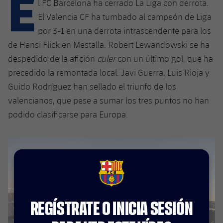
E
Calendario
l FC Barcelona ha cerrado La Liga con derrota.
Campus Verano
Base
El Valencia CF ha tumbado al campeón de Liga
SUB13
SUB13 B
Entradas
Barça Atlètic
por 3-1 en una derrota intrascendente para los
plusicon
más
PLUSICON
MÁS
de Hansi Flick en Mestalla. Robert Lewandowski se ha
SUB12
SUB12 C
Gameday Shows
Junior
Primer Equipo
despedido de la afición
culer
con un último gol, que ha
Instalaciones
plusicon
más
SUB11 A
precedido la remontada local. Javi Guerra, Luis Rioja y
SUB11 C
Resultados
Cadete A
Actualidad
Barça Atlètic
Spotify Camp Nou
Guido Rodríguez han sellado el triunfo de los
plusicon
más
SUB11 B
valencianos, que pese a sumar los tres puntos no han
Clasificación
Cadete B
Calendario
Actualidad
Palau Blaugrana
Base
podido clasificarse para Europa.
plusicon
más
SUB10 A
Jugadores
Infantil A
Entradas
Calendario
Estadi Johan Cruyff
Actualidad
SUB10 B
PLUSICON
MÁS
Fotos
Infantil B
Resultados
Resultados
Juvenil
Barça Cafe
Primer equipo
SUB9 A
plusicon
más
plusicon
más
Historia
FCB Barcelona badge
Mini
Clasificaciones
Clasificaciones
Cadete A
Ciutat Esportiva
Actualidad
SUB9 B
Barça Atlètic
plusicon
más
Servicios
Palmarés
REGÍSTRATE O INICIA SESIÓN
plusicon
más
Jugadores
Jugadores
Cadete B
Calendario
SUB8 A
La Masia
Actualidad
Base