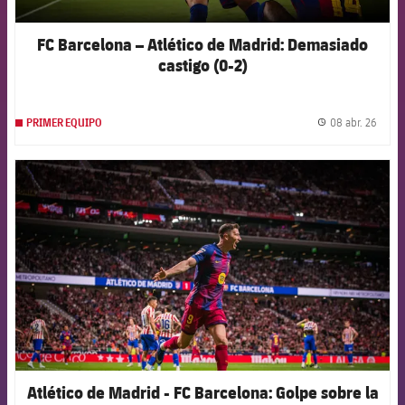
FC Barcelona – Atlético de Madrid: Demasiado
castigo (0-2)
08 abr. 26
PRIMER EQUIPO
label.
FCB Barcelona badge
Atlético de Madrid - FC Barcelona: Golpe sobre la