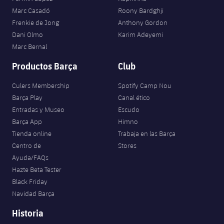
Marc Casadó
Roony Bardghji
Frenkie de Jong
Anthony Gordon
Dani Olmo
Karim Adeyemi
Marc Bernal
Productos Barça
Club
Culers Membership
Spotify Camp Nou
Barça Play
Canal ético
Entradas y Museo
Escudo
Barça App
Himno
Tienda online
Trabaja en las Barça
Centro de
Stores
Ayuda/FAQs
Hazte Beta Tester
Black Friday
Navidad Barça
Historia