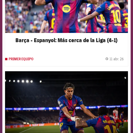
Barça - Espanyol: Más cerca de la Liga (4-1)
11 abr. 26
PRIMER EQUIPO
label.
FCB Barcelona badge