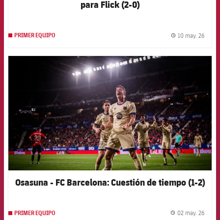
para Flick (2-0)
10 may. 26
PRIMER EQUIPO
label.
FCB Barcelona badge
Osasuna - FC Barcelona: Cuestión de tiempo (1-2)
02 may. 26
PRIMER EQUIPO
label.