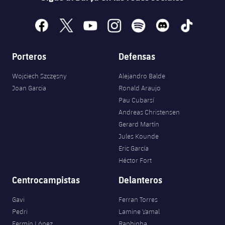
facebook
x
youtube
instagram
spotify
discord
tiktok
Porteros
Defensas
Wojciech Szczęsny
Alejandro Balde
Joan Garcia
Ronald Araujo
Pau Cubarsí
Andreas Christensen
Gerard Martín
Jules Kounde
Eric García
Héctor Fort
Centrocampistas
Delanteros
Gavi
Ferran Torres
Pedri
Lamine Yamal
Fermín López
Raphinha