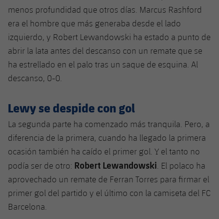
Jugadores
Clasificaciones
menos profundidad que otros días.
Marcus Rashford
Juvenil
Noticias
Atletismo
plusicon
más
era el hombre que más generaba desde el lado
Fotos
Infantil
izquierdo, y
Robert Lewandowski
ha estado a punto de
Actualidad
Baloncesto en silla de ruedas
plusicon
más
abrir la lata antes del descanso con un remate que se
Historia
Alevín
ha estrellado en el palo tras un saque de esquina. Al
Masculino
Actualidad
Hockey sobre hielo
plusicon
más
descanso, 0-0.
Palmarés
Femenino
Jugadores
Actualidad
Hockey hierba
plusicon
más
Lewy se despide con gol
Agenda
Calendario
Jugadores
La segunda parte ha comenzado más tranquila. Pero, a
Noticias
Patinaje artístico
plusicon
más
diferencia de la primera, cuando ha llegado la primera
Resultados
Calendario
Hockey Hierba Masculino
ocasión también ha caído el primer gol. Y el tanto no
Escuela de Patinaje
Actualidad
Robert Lewandowski
podía ser de otro:
. El polaco ha
Clasificaciones
Resultados
Hockey Hierba Femenino
Plantilla
Rugby
aprovechado un remate de Ferran Torres para firmar el
plusicon
más
primer gol del partido y el último con la camiseta del FC
Clasificaciones
Agenda
Actualidad
Voleibol
Barcelona.
plusicon
más