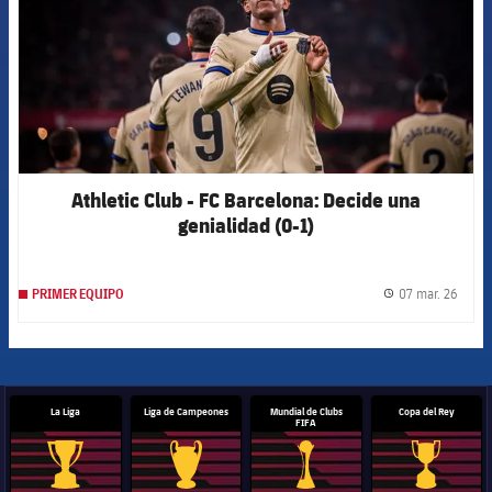
Athletic Club - FC Barcelona: Decide una
genialidad (0-1)
07 mar. 26
PRIMER EQUIPO
label.
La Liga
Liga de Campeones
Mundial de Clubs
Copa del Rey
FIFA