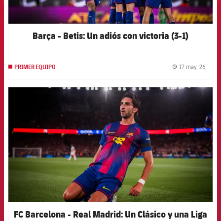
Barça - Betis: Un adiós con victoria (3-1)
17 may. 26
PRIMER EQUIPO
label.
FCB Barcelona badge
FC Barcelona - Real Madrid: Un Clásico y una Liga