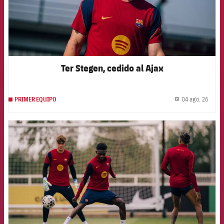
Ter Stegen, cedido al Ajax
04 ago. 26
PRIMER EQUIPO
label.
FCB Barcelona badge