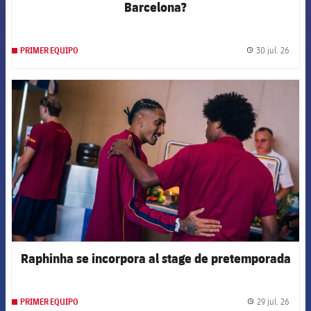
Barcelona?
30 jul. 26
PRIMER EQUIPO
label.
FCB Barcelona badge
Raphinha se incorpora al stage de pretemporada
29 jul. 26
PRIMER EQUIPO
label.