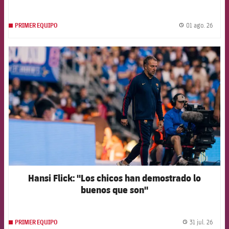
01 ago. 26
PRIMER EQUIPO
label.
FCB Barcelona badge
Hansi Flick: "Los chicos han demostrado lo
buenos que son"
31 jul. 26
PRIMER EQUIPO
label.