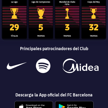
La Liga
Liga de Campeones
Mundial de Clubs
Copa del Rey
FIFA
Trofeo de La Liga
Trofeo de la Liga de Campeones
Trofeo del Mundial de Clube
Copa del 
29
5
3
32
TÍTULOS
TROFEOS
TROFEOS
TROFEOS
Principales patrocinadores del Club
Descarga la App oficial del FC Barcelona