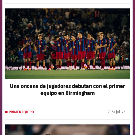
FCB Barcelona badge
Una oncena de jugadores debutan con el primer
equipo en Birmingham
31 jul. 26
PRIMER EQUIPO
label.
FCB Barcelona badge