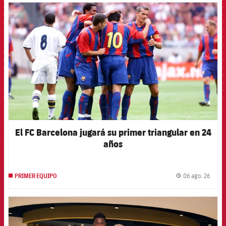
FCB Barcelona badge
El FC Barcelona jugará su primer triangular en 24
años
06 ago. 26
PRIMER EQUIPO
label.
FCB Barcelona badge