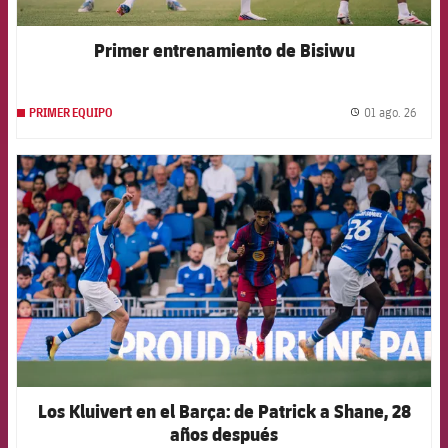
Primer entrenamiento de Bisiwu
01 ago. 26
PRIMER EQUIPO
label.
FCB Barcelona badge
Los Kluivert en el Barça: de Patrick a Shane, 28
años después