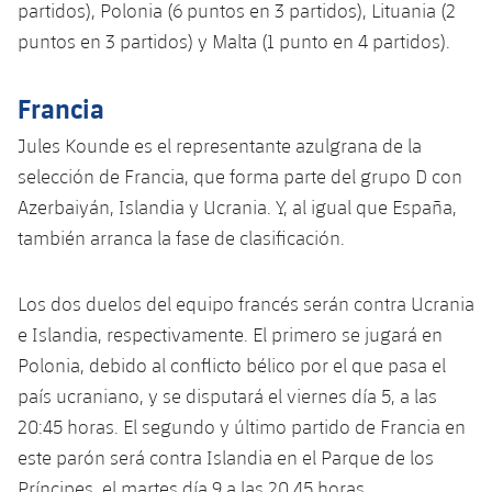
partidos), Polonia (6 puntos en 3 partidos), Lituania (2
Jugadores
Noticias
Apúntate a las amateurs
plusicon
más
puntos en 3 partidos) y Malta (1 punto en 4 partidos).
Calendario
Voleibol masculino
Apúntate a las amateurs
Francia
PLUSICON
MÁS
Resultados
Voleibol femenino
Carnet de las Secciones Amateurs
Jules Kounde es el representante azulgrana de la
League of Legends
selección de Francia, que forma parte del grupo D con
Clasificaciones
VALORANT Rising
Azerbaiyán, Islandia y Ucrania. Y, al igual que España,
también arranca la fase de clasificación.
Fotos
VALORANT Game Changers
Los dos duelos del equipo francés serán contra Ucrania
eFootball
e Islandia, respectivamente. El primero se jugará en
Polonia, debido al conflicto bélico por el que pasa el
país ucraniano, y se disputará el viernes día 5, a las
20:45 horas. El segundo y último partido de Francia en
este parón será contra Islandia en el Parque de los
Príncipes, el martes día 9 a las 20.45 horas.