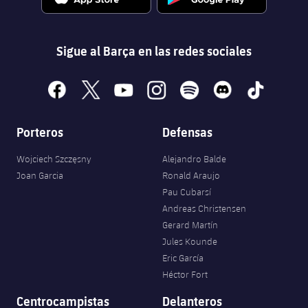
Sigue al Barça en las redes sociales
facebook
x
youtube
instagram
spotify
discord
tiktok
Porteros
Defensas
Wojciech Szczęsny
Alejandro Balde
Joan Garcia
Ronald Araujo
Pau Cubarsí
Andreas Christensen
Gerard Martín
Jules Kounde
Eric García
Héctor Fort
Centrocampistas
Delanteros