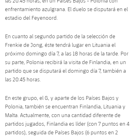
las 20.45 horas, en un Países Bajos - Polonia con
Jugadores
Clasificaciones
Juvenil
enfrentamiento azulgrana. El duelo se disputará en el
Noticias
Atletismo
plusicon
más
estadio del Feyenoord.
Fotos
Infantil
Actualidad
Baloncesto en silla de ruedas
plusicon
más
Historia
En cuanto al segundo partido de la selección de
Alevín
Masculino
Actualidad
Frenkie de Jong, éste tendrá lugar en Lituania el
Hockey sobre hielo
plusicon
más
Palmarés
próximo domingo día 7, a las 18 horas de la tarde. Por
Femenino
Jugadores
Actualidad
su parte, Polonia recibirá la visita de Finlandia, en un
Hockey hierba
plusicon
más
partido que se disputará el domingo día 7, también a
Agenda
Calendario
Jugadores
Noticias
las 20:45 horas.
Patinaje artístico
plusicon
más
Resultados
Calendario
Hockey Hierba Masculino
Escuela de Patinaje
Actualidad
En este grupo, el G, y aparte de los Países Bajos y
Clasificaciones
Polonia, también se encuentran Finlandia, Lituania y
Resultados
Hockey Hierba Femenino
Plantilla
Rugby
plusicon
más
Malta. Actualmente, con una cantidad diferente de
Clasificaciones
partidos jugados, Finlandia es líder (con 7 puntos en 4
Agenda
Actualidad
Voleibol
plusicon
más
partidos), seguida de Países Bajos (6 puntos en 2