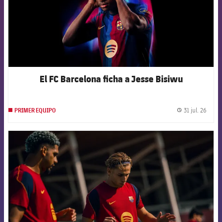
El FC Barcelona ficha a Jesse Bisiwu
31 jul. 26
PRIMER EQUIPO
label.
FCB Barcelona badge