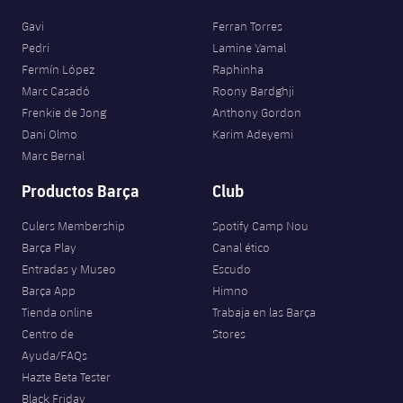
Gavi
Ferran Torres
Pedri
Lamine Yamal
Fermín López
Raphinha
Marc Casadó
Roony Bardghji
Frenkie de Jong
Anthony Gordon
Dani Olmo
Karim Adeyemi
Marc Bernal
Productos Barça
Club
Culers Membership
Spotify Camp Nou
Barça Play
Canal ético
Entradas y Museo
Escudo
Barça App
Himno
Tienda online
Trabaja en las Barça
Centro de
Stores
Ayuda/FAQs
Hazte Beta Tester
Black Friday