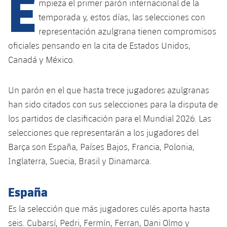
E
Calendario
mpieza el primer parón internacional de la
Campus Verano
Base
temporada y, estos días, las selecciones con
SUB13
SUB13 B
Entradas
Barça Atlètic
representación azulgrana tienen compromisos
plusicon
más
PLUSICON
MÁS
oficiales pensando en la cita de Estados Unidos,
SUB12
SUB12 C
Gameday Shows
Junior
Primer Equipo
Canadá y México.
Instalaciones
plusicon
más
SUB11 A
SUB11 C
Resultados
Cadete A
Actualidad
Barça Atlètic
Spotify Camp Nou
Un parón en el que hasta trece jugadores azulgranas
plusicon
más
SUB11 B
Clasificación
han sido citados con sus selecciones para la disputa de
Cadete B
Calendario
Actualidad
Palau Blaugrana
Base
los partidos de clasificación para el Mundial 2026. Las
plusicon
más
SUB10 A
Jugadores
Infantil A
selecciones que representarán a los jugadores del
Entradas
Calendario
Estadi Johan Cruyff
Actualidad
Barça son España, Países Bajos, Francia, Polonia,
SUB10 B
PLUSICON
MÁS
Fotos
Infantil B
Inglaterra, Suecia, Brasil y Dinamarca.
Resultados
Resultados
Juvenil
Barça Cafe
Primer equipo
SUB9 A
plusicon
más
plusicon
más
Historia
Mini
Clasificaciones
España
Clasificaciones
Cadete A
Ciutat Esportiva
Actualidad
SUB9 B
Barça Atlètic
plusicon
más
Servicios
Palmarés
Es la selección que más jugadores culés aporta hasta
plusicon
más
Jugadores
Jugadores
Cadete B
Calendario
seis. Cubarsí, Pedri, Fermín, Ferran, Dani Olmo y
SUB8 A
La Masia
Actualidad
Base