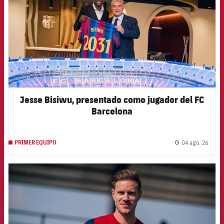
Jesse Bisiwu, presentado como jugador del FC
Barcelona
04 ago. 26
PRIMER EQUIPO
label.
FCB Barcelona badge