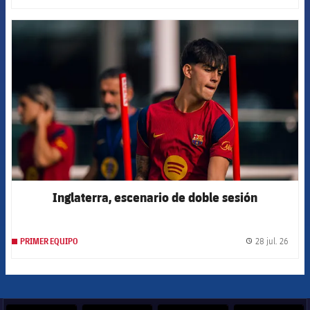
FCB Barcelona badge
Inglaterra, escenario de doble sesión
28 jul. 26
PRIMER EQUIPO
label.