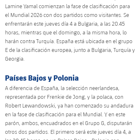
plusicon
más
Servicios Médicos
Acreditaciones
Lamine Yamal comienzan la fase de clasificación para
Fotos
Fotos
Infantil A
Entradas
SUB8 B
Calendario
el Mundial 2026 con dos partidos como visitantes. Se
Campus Verano
Actualidad
Accesibilidad
Historia
Instalaciones
enfrentarán este jueves día 4 a Bulgaria, a las 20.45
Infantil B
Resultados
Resultados
Juvenil
horas, mientras que el domingo, a la misma hora, lo
PLUSICON
MÁS
Palmarés
harán contra Turquía. España está ubicada en el grupo
Clasificaciones
Jugadores
Cadete
Primer equipo
E de la clasificación europea, junto a Bulgaria, Turquía y
plusicon
más
Georgia.
Jugadors
Clasificaciones
Infantil
Actualidad
Barça Atlètic
plusicon
más
Fotos
Países Bajos y Polonia
Alevín
Calendario
Actualidad
Base
plusicon
más
A diferencia de España, la selección neerlandesa,
Palmarés
representada por Frenkie de Jong, y la polaca, con
Entradas
Calendario
Campus Verano
Actualidad
Robert Lewandowski, ya han comenzado su andadura
Historia
Resultados
en la fase de clasificación para el Mundial. Y en este
Resultados
Barça C
PLUSICON
MÁS
parón, ambos, encuadrados en el Grupo G, disputarán
Clasificaciones
Jugadores
otros dos partidos. El primero será este jueves día 4, a
Junior
Información general
plusicon
más