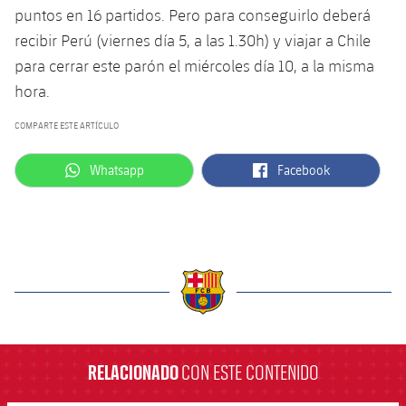
puntos en 16 partidos. Pero para conseguirlo deberá
recibir Perú (viernes día 5, a las 1.30h) y viajar a Chile
para cerrar este parón el miércoles día 10, a la misma
hora.
COMPARTE ESTE ARTÍCULO
label.aria.whatsapp
label.aria.facebook
Whatsapp
Facebook
label.aria.barcelona
RELACIONADO
CON ESTE CONTENIDO