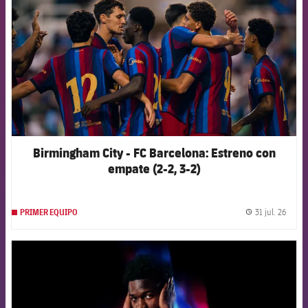
Birmingham City - FC Barcelona: Estreno con
empate (2-2, 3-2)
31 jul. 26
PRIMER EQUIPO
label.
FCB Barcelona badge