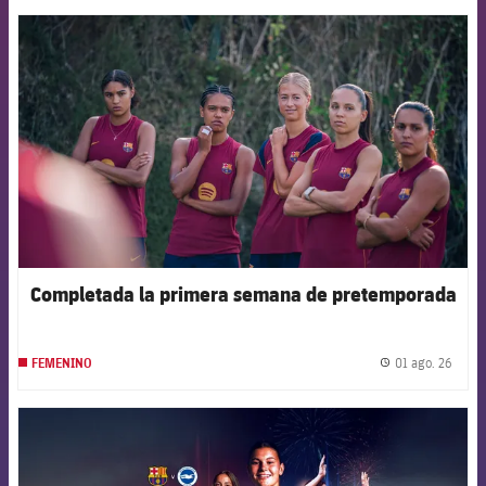
FCB Barcelona badge
Completada la primera semana de pretemporada
01 ago. 26
FEMENINO
label.
FCB Barcelona badge