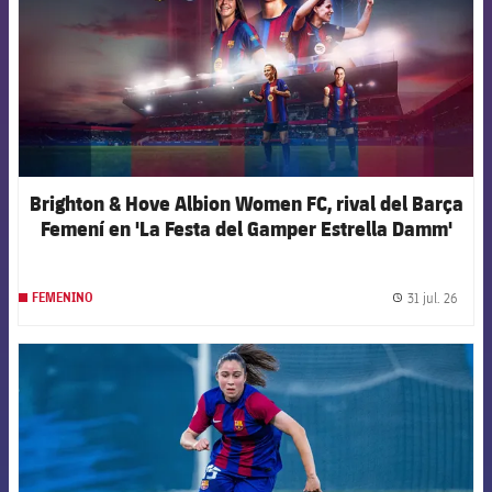
Brighton & Hove Albion Women FC, rival del Barça
Femení en 'La Festa del Gamper Estrella Damm'
31 jul. 26
FEMENINO
label.
FCB Barcelona badge