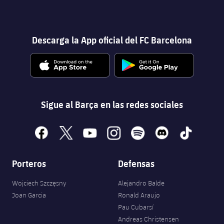
Descarga la App oficial del FC Barcelona
Sigue al Barça en las redes sociales
facebook
x
youtube
instagram
spotify
discord
tiktok
Porteros
Defensas
Wojciech Szczęsny
Alejandro Balde
Joan Garcia
Ronald Araujo
Pau Cubarsí
Andreas Christensen