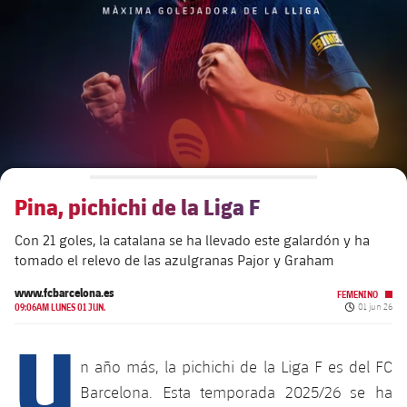
plusicon
más
Junta Directiva
plusicon
más
Estructura ejecutiva
Barça Academy
plusicon
más
Organigramas
Más que un club
chevron-right
label.aria.chevronright
Pina, pichichi de la Liga F
Década a década
Con 21 goles, la catalana se ha llevado este galardón y ha
Órganos
Masia 360
chevron-right
label.aria.chevronright
Presidentes
tomado el relevo de las azulgranas Pajor y Graham
Documents
La Masia
www.fcbarcelona.es
FEMENINO
chevron-right
label.aria.chevronright
Jugadores de leyenda
Fecha de pu
09:06AM LUNES 01 JUN.
01 jun 26
U
Comisiones y órganos
Entrenadores
chevron-right
label.aria.chevronright
n año más, la pichichi de la Liga F es del FC
Barcelona. Esta temporada 2025/26 se ha
Centro de documentación