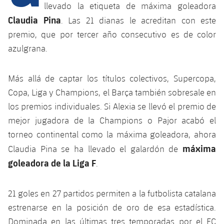
llevado la etiqueta de máxima goleadora
Claudia Pina
. Las 21 dianas le acreditan con este
plusicon
más
premio, que por tercer año consecutivo es de color
azulgrana.
Instalaciones
Más allá de captar los títulos colectivos, Supercopa,
Spotify Camp Nou
Copa, Liga y Champions, el Barça también sobresale en
los premios individuales. Si Alexia se llevó el premio de
Palau Blaugrana
mejor jugadora de la Champions o Pajor acabó el
torneo continental como la máxima goleadora, ahora
Estadi Johan Cruyff
máxima
Claudia Pina se ha llevado el galardón de
goleadora de la Liga F
.
Barça Cafe
plusicon
más
21 goles en 27 partidos permiten a la futbolista catalana
Ciutat Esportiva
Servicios
estrenarse en la posición de oro de esa estadística.
plusicon
más
La Masia
Dominada en las últimas tres temporadas por el FC