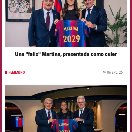
Una "feliz" Martina, presentada como culer
06 ago. 26
FEMENINO
label.
FCB Barcelona badge