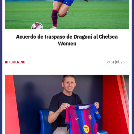
Acuerdo de traspaso de Dragoni al Chelsea
Women
31 jul. 26
FEMENINO
label.
FCB Barcelona badge