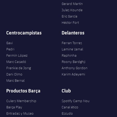
Gerard Martín
Jules Kounde
Eric García
Héctor Fort
Centrocampistas
Delanteros
Gavi
Ferran Torres
Pedri
Lamine Yamal
Fermín López
Raphinha
Marc Casadó
Roony Bardghji
Frenkie de Jong
Anthony Gordon
Dani Olmo
Karim Adeyemi
Marc Bernal
Productos Barça
Club
Culers Membership
Spotify Camp Nou
Barça Play
Canal ético
Entradas y Museo
Escudo