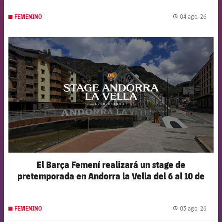
04 ago. 26
FEMENINO
label.
FCB Barcelona badge
El Barça Femení realizará un stage de
pretemporada en Andorra la Vella del 6 al 10 de
agosto
03 ago. 26
FEMENINO
label.