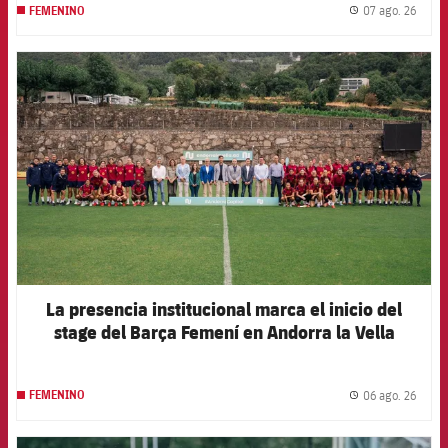
07 ago. 26
FEMENINO
label.
FCB Barcelona badge
La presencia institucional marca el inicio del
stage del Barça Femení en Andorra la Vella
06 ago. 26
FEMENINO
label.
FCB Barcelona badge