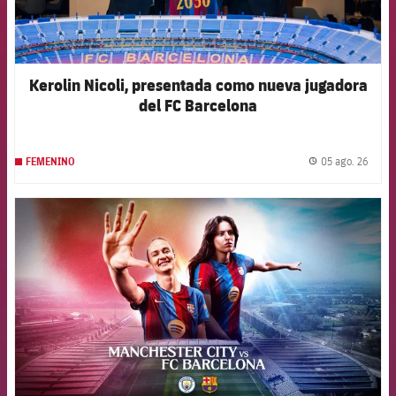
Kerolin Nicoli, presentada como nueva jugadora
del FC Barcelona
05 ago. 26
FEMENINO
label.
FCB Barcelona badge