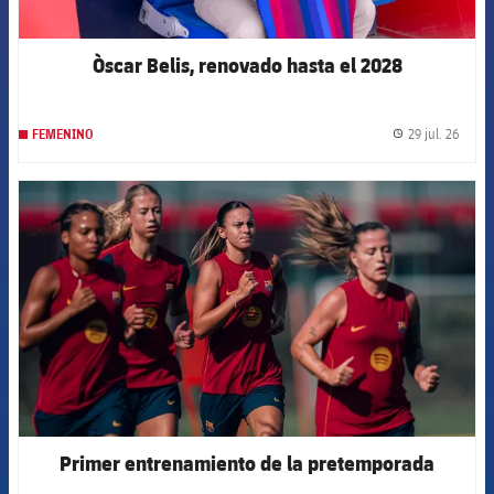
Òscar Belis, renovado hasta el 2028
29 jul. 26
FEMENINO
label.
FCB Barcelona badge
Primer entrenamiento de la pretemporada