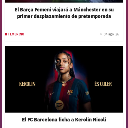
El Barça Femení viajará a Mánchester en su
primer desplazamiento de pretemporada
04 ago. 26
FEMENINO
label.
FCB Barcelona badge
El FC Barcelona ficha a Kerolin Nicoli