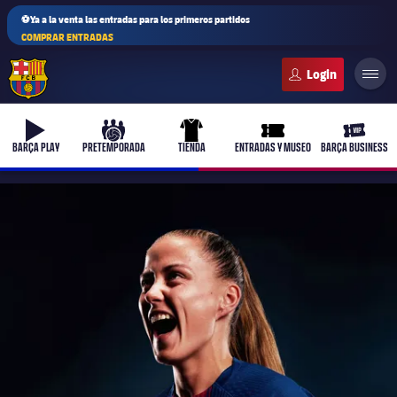
⚽Ya a la venta las entradas para los primeros partidos
COMPRAR ENTRADAS
FC Barcelona club badge
b-play
culers-ball
uniform
ticket-full
ticket-v
BARÇA PLAY
PRETEMPORADA
TIENDA
ENTRADAS Y MUSEO
BARÇA BUSINESS