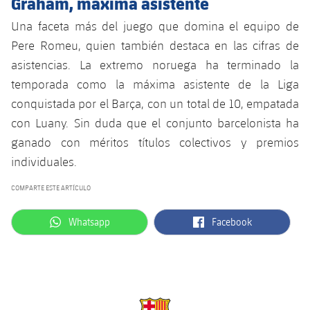
Graham, máxima asistente
Una faceta más del juego que domina el equipo de
Pere Romeu, quien también destaca en las cifras de
asistencias. La extremo noruega ha terminado la
temporada como la máxima asistente de la Liga
conquistada por el Barça, con un total de 10, empatada
con Luany. Sin duda que el conjunto barcelonista ha
ganado con méritos títulos colectivos y premios
individuales.
COMPARTE ESTE ARTÍCULO
label.aria.whatsapp
label.aria.facebook
Whatsapp
Facebook