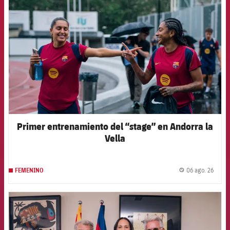
Primer entrenamiento del “stage” en Andorra la
Vella
06 ago. 26
FEMENINO
label.
FCB Barcelona badge