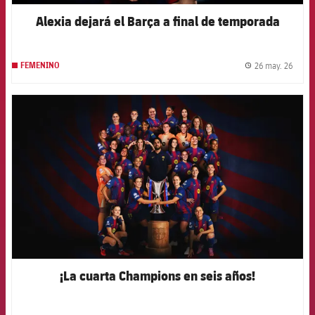
Alexia dejará el Barça a final de temporada
26 may. 26
FEMENINO
label.
FCB Barcelona badge
¡La cuarta Champions en seis años!