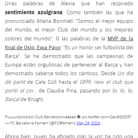
Unas palabras de Alexia que han respirado
sentimiento azulgrana
. Como también las que ha
pronunciado Aitana Bonmatí: "Somos el mejor equipo
del mundo, el mejor Club del mundo y los mejores
MVP de la
colores del mundo". O las palabras de la
final de Oslo, Ewa Pajor
: "Es un honor ser futbolista del
Barça". Se ha demostrado que las campeonas de
Europa están orgullosas de pertenecer al Barça y han
demostrado saberse todos los cánticos. Desde
Un dia
de partit
de Cata Coll hasta el
1899, neix el club que
porto al cor
... de Claudia Pina, pasando por
lo, lo, lo,
Barça!
de Brugts.
Puuuulpoooool Club Barcelooonaaaaa 🐙
pic.twitter.com/Qex8QIlD57
— FC Barcelona Femení (@FCBfemeni)
May 24, 2026
Ahora bien, quien ha afinado más la voz ha sido una