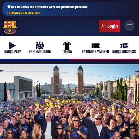
⚽Ya a la venta las entradas para los primeros partidos
COMPRAR ENTRADAS
FC Barcelona club badge
b-play
culers-ball
uniform
ticket-full
ticket-v
BARÇA PLAY
PRETEMPORADA
TIENDA
ENTRADAS Y MUSEO
BARÇA BUSINESS