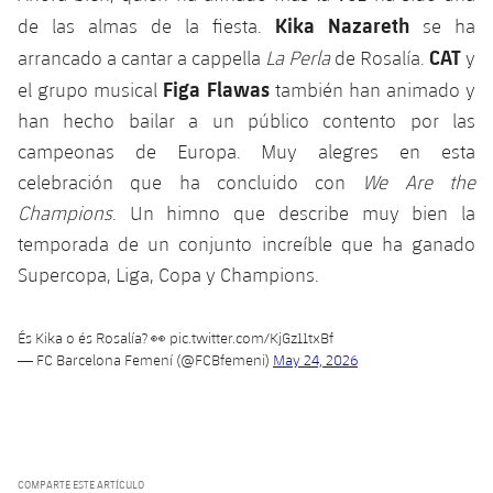
Kika Nazareth
de las almas de la fiesta.
se ha
CAT
arrancado a cantar a cappella
La Perla
de Rosalía.
y
Figa Flawas
el grupo musical
también han animado y
han hecho bailar a un público contento por las
campeonas de Europa. Muy alegres en esta
celebración que ha concluido con
We Are the
Champions
. Un himno que describe muy bien la
temporada de un conjunto increíble que ha ganado
Supercopa, Liga, Copa y Champions.
És Kika o és Rosalía? 👀
pic.twitter.com/KjGz11txBf
— FC Barcelona Femení (@FCBfemeni)
May 24, 2026
COMPARTE ESTE ARTÍCULO