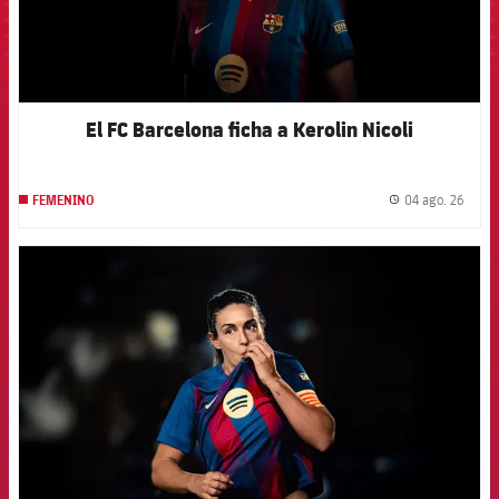
El FC Barcelona ficha a Kerolin Nicoli
04 ago. 26
FEMENINO
label.
FCB Barcelona badge