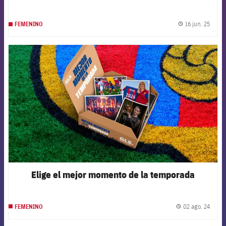
16 jun. 25
FEMENINO
label.
FCB Barcelona badge
Elige el mejor momento de la temporada
02 ago. 24
FEMENINO
label.