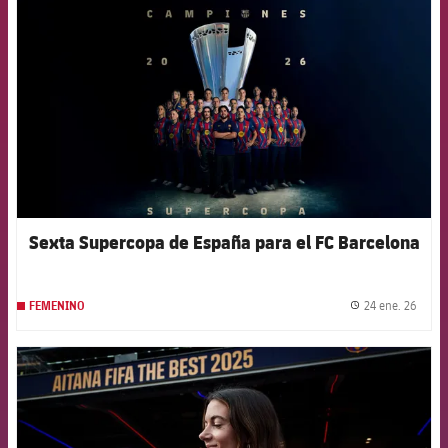
Sexta Supercopa de España para el FC Barcelona
24 ene. 26
FEMENINO
label.
FCB Barcelona badge