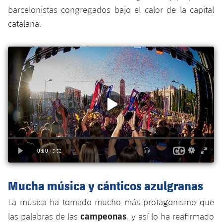
Servicios Médicos
Acreditaciones
barcelonistas congregados bajo el calor de la capital
catalana.
Accesibilidad
Instalaciones
Mucha música y cánticos azulgranas
La música ha tomado mucho más protagonismo que
campeonas
las palabras de las
, y así lo ha reafirmado