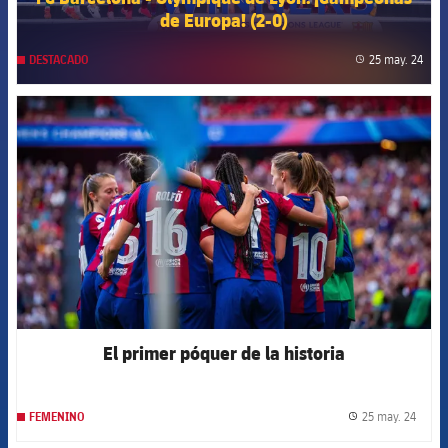
de Europa! (2-0)
25 may. 24
DESTACADO
label
FCB Barcelona badge
El primer póquer de la historia
25 may. 24
FEMENINO
label.