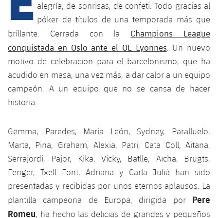
alegría, de sonrisas, de confeti. Todo gracias al
póker de títulos de una temporada más que
plusicon
más
Champions League
brillante. Cerrada con la
conquistada en Oslo ante el OL Lyonnes
. Un nuevo
Instalaciones
motivo de celebración para el barcelonismo, que ha
acudido en masa, una vez más, a dar calor a un equipo
Spotify Camp Nou
campeón. A un equipo que no se cansa de hacer
historia.
Palau Blaugrana
Gemma, Paredes, María León, Sydney, Paralluelo,
Estadi Johan Cruyff
Marta, Pina, Graham, Alexia, Patri, Cata Coll, Aitana,
Serrajordi, Pajor, Kika, Vicky, Batlle, Aïcha, Brugts,
Barça Cafe
plusicon
más
Fenger, Txell Font, Adriana y Carla Julià han sido
presentadas y recibidas por unos eternos aplausos. La
Ciutat Esportiva
Servicios
Pere
plantilla campeona de Europa, dirigida por
plusicon
más
Romeu
, ha hecho las delicias de grandes y pequeños
La Masia