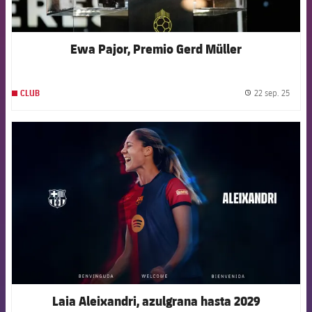
Ewa Pajor, Premio Gerd Müller
22 sep. 25
CLUB
label.
FCB Barcelona badge
Laia Aleixandri, azulgrana hasta 2029