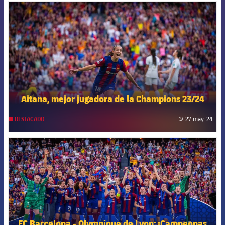
FCB Barcelona badge
Aitana, mejor jugadora de la Champions 23/24
27 may. 24
DESTACADO
label
FCB Barcelona badge
FC Barcelona - Olympique de Lyon: ¡Campeonas