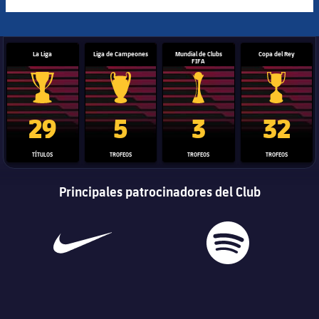
La Liga
Liga de Campeones
Mundial de Clubs
Copa del Rey
FIFA
Trofeo de La Liga
Trofeo de la Liga de Campeones
Trofeo del Mundial de Clube
Copa del 
29
5
3
32
TÍTULOS
TROFEOS
TROFEOS
TROFEOS
Principales patrocinadores del Club