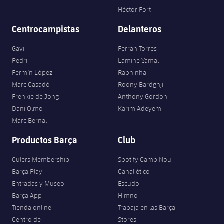
Héctor Fort
Centrocampistas
Delanteros
Gavi
Ferran Torres
Pedri
Lamine Yamal
Fermín López
Raphinha
Marc Casadó
Roony Bardghji
Frenkie de Jong
Anthony Gordon
Dani Olmo
Karim Adeyemi
Marc Bernal
Productos Barça
Club
Culers Membership
Spotify Camp Nou
Barça Play
Canal ético
Entradas y Museo
Escudo
Barça App
Himno
Tienda online
Trabaja en las Barça
Centro de
Stores