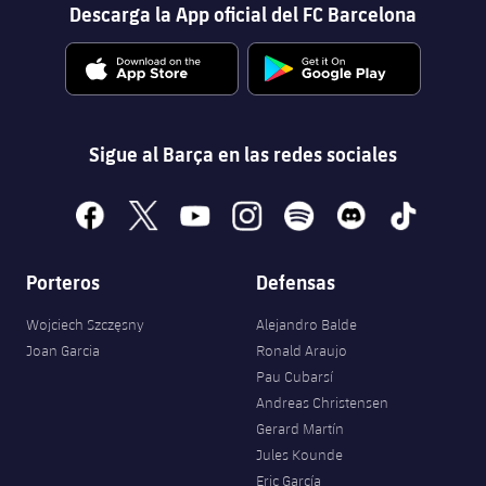
Descarga la App oficial del FC Barcelona
Sigue al Barça en las redes sociales
facebook
x
youtube
instagram
spotify
discord
tiktok
Porteros
Defensas
Wojciech Szczęsny
Alejandro Balde
Joan Garcia
Ronald Araujo
Pau Cubarsí
Andreas Christensen
Gerard Martín
Jules Kounde
Eric García