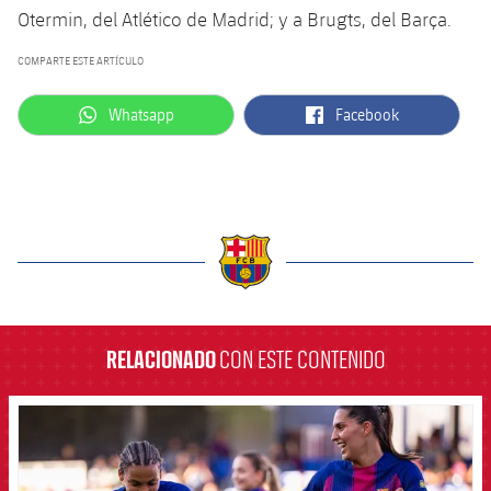
Otermin, del Atlético de Madrid; y a Brugts, del Barça.
COMPARTE ESTE ARTÍCULO
label.aria.whatsapp
label.aria.facebook
Whatsapp
Facebook
label.aria.barcelona
RELACIONADO
CON ESTE CONTENIDO
FCB Barcelona badge