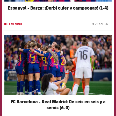
Espanyol - Barça: ¡Derbi culer y campeonas! (1-4)
22 abr. 26
FEMENINO
label.
FCB Barcelona badge
FC Barcelona - Real Madrid: De seis en seis y a
semis (6-0)