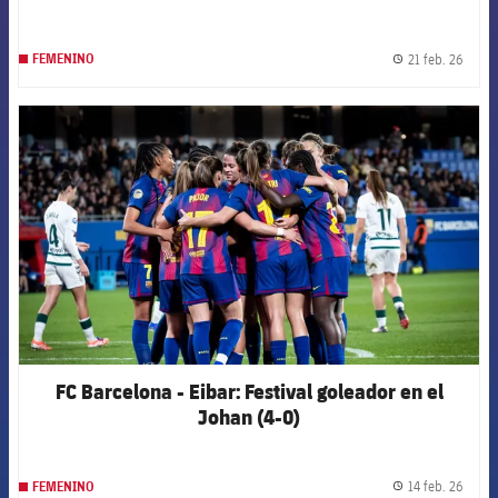
21 feb. 26
FEMENINO
label.
FCB Barcelona badge
FC Barcelona - Eibar: Festival goleador en el
Johan (4-0)
14 feb. 26
FEMENINO
label.