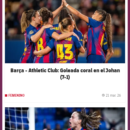
Barça - Athletic Club: Goleada coral en el Johan
(7-1)
21 mar. 26
FEMENINO
label.
FCB Barcelona badge