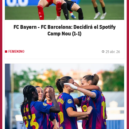
FC Bayern - FC Barcelona: Decidirá el Spotify
Camp Nou (1-1)
25 abr. 26
FEMENINO
label.
FCB Barcelona badge