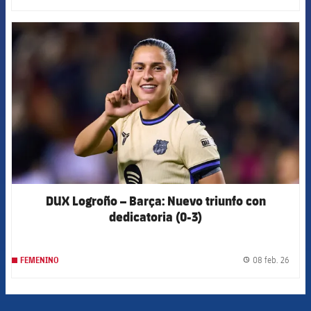
FCB Barcelona badge
DUX Logroño – Barça: Nuevo triunfo con
dedicatoria (0-3)
08 feb. 26
FEMENINO
label.