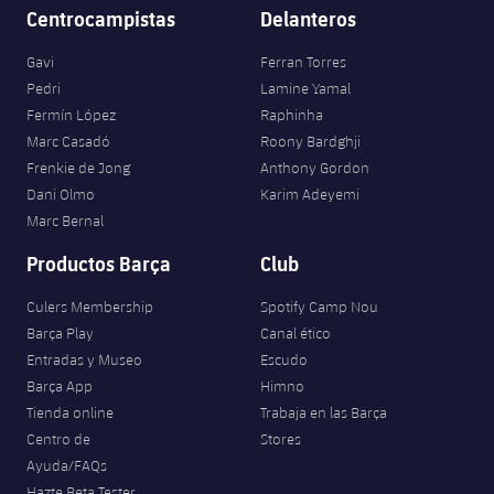
Centrocampistas
Delanteros
Gavi
Ferran Torres
Pedri
Lamine Yamal
Fermín López
Raphinha
Marc Casadó
Roony Bardghji
Frenkie de Jong
Anthony Gordon
Dani Olmo
Karim Adeyemi
Marc Bernal
Productos Barça
Club
Culers Membership
Spotify Camp Nou
Barça Play
Canal ético
Entradas y Museo
Escudo
Barça App
Himno
Tienda online
Trabaja en las Barça
Centro de
Stores
Ayuda/FAQs
Hazte Beta Tester