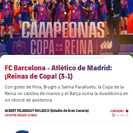
plusicon
más
Junta Directiva
plusicon
más
Estructura ejecutiva
Barça Academy
plusicon
más
Organigramas
Más que un club
chevron-right
label.aria.chevronright
FC Barcelona - Atlético de Madrid:
Década a década
¡Reinas de Copa! (3-1)
Órganos
Masia 360
chevron-right
label.aria.chevronright
Presidentes
Con goles de Pina, Brugts y Salma Paralluelo, la Copa de la
Reina no cambia de manos y el Barça suma la duodécima en
Documents
La Masia
chevron-right
label.aria.chevronright
Jugadores de leyenda
un récord de asistencia
ALBERT VILADEGUT NOLASCO (Estadio de Gran Canaria)
Comisiones y órganos
FEMENINO
Entrenadores
chevron-right
label.aria.chevronright
Fecha de pub
09:00PM SÁBADO 16 MAY.
16 may 26
Centro de documentación