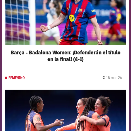
Barça - Badalona Women: ¡Defenderán el título
en la final! (4-1)
18 mar. 26
FEMENINO
label.
FCB Barcelona badge