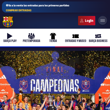
⚽Ya a la venta las entradas para los primeros partidos
COMPRAR ENTRADAS
FC Barcelona club badge
b-play
culers-ball
uniform
ticket-full
ticket-v
BARÇA PLAY
PRETEMPORADA
TIENDA
ENTRADAS Y MUSEO
BARÇA BUSINESS