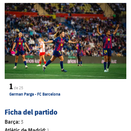
Anterior
label.aria.chevronleft
Siguiente
label.aria.
1
de
25
German Parga - FC Barcelona
Ficha del partido
Barça:
3
Atlètic de Madrid:
1