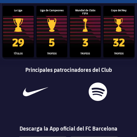
La Liga
Liga de Campeones
Mundial de Clubs
Copa del Rey
FIFA
Trofeo de La Liga
Trofeo de la Liga de Campeones
Trofeo del Mundial de Clube
Copa del 
29
5
3
32
TÍTULOS
TROFEOS
TROFEOS
TROFEOS
Principales patrocinadores del Club
Descarga la App oficial del FC Barcelona