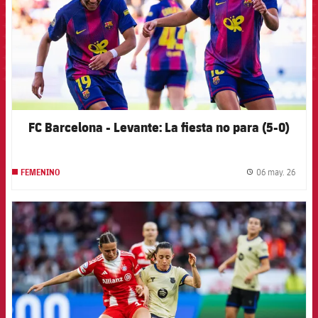
FC Barcelona - Levante: La fiesta no para (5-0)
06 may. 26
FEMENINO
label.
FCB Barcelona badge