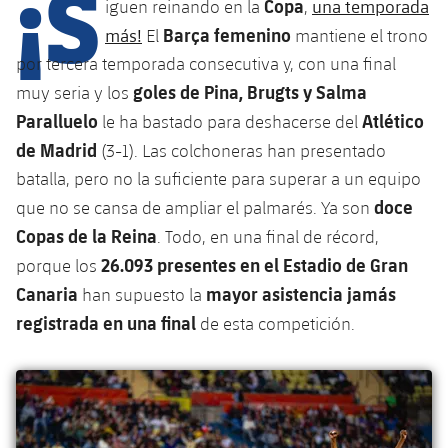
¡S
Copa
una temporada
iguen reinando en la
,
Barça femenino
más!
El
mantiene el trono
por tercera temporada consecutiva y, con una final
plusicon
más
goles de Pina, Brugts y Salma
muy seria y los
Instalaciones
Paralluelo
Atlético
le ha bastado para deshacerse del
de Madrid
(3-1). Las colchoneras han presentado
Spotify Camp Nou
batalla, pero no la suficiente para superar a un equipo
doce
que no se cansa de ampliar el palmarés. Ya son
Palau Blaugrana
Copas de la Reina
. Todo, en una final de récord,
26.093 presentes en el Estadio de Gran
porque los
Estadi Johan Cruyff
Canaria
mayor asistencia jamás
han supuesto la
registrada en una final
de esta competición.
Barça Cafe
plusicon
más
Ciutat Esportiva
Servicios
plusicon
más
La Masia