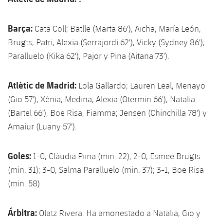
Barça:
Cata Coll; Batlle (Marta 86'), Aïcha, María León,
Brugts; Patri, Alexia (Serrajordi 62'), Vicky (Sydney 86');
Paralluelo (Kika 62'), Pajor y Pina (Aitana 73').
Atlètic de Madrid:
Lola Gallardo; Lauren Leal, Menayo
(Gio 57'), Xènia, Medina; Alexia (Otermin 66'), Natalia
(Bartel 66'), Boe Risa, Fiamma; Jensen (Chinchilla 78') y
Amaiur (Luany 57').
Goles:
1-0, Clàudia Piina (min. 22); 2-0, Esmee Brugts
(min. 31); 3-0, Salma Paralluelo (min. 37); 3-1, Boe Risa
(min. 58)
Árbitra:
Olatz Rivera. Ha amonestado a Natalia, Gio y