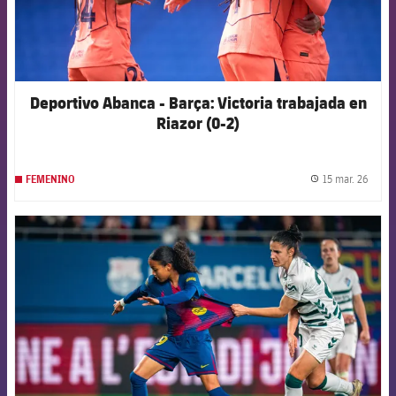
Deportivo Abanca - Barça: Victoria trabajada en
Riazor (0-2)
15 mar. 26
FEMENINO
label.
FCB Barcelona badge