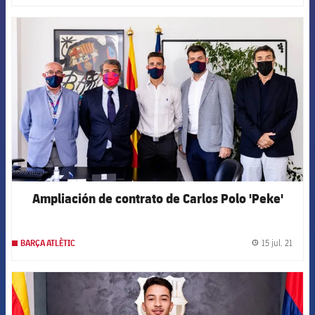
FCB Barcelona badge
Ampliación de contrato de Carlos Polo 'Peke'
15 jul. 21
BARÇA ATLÈTIC
label.
FCB Barcelona badge