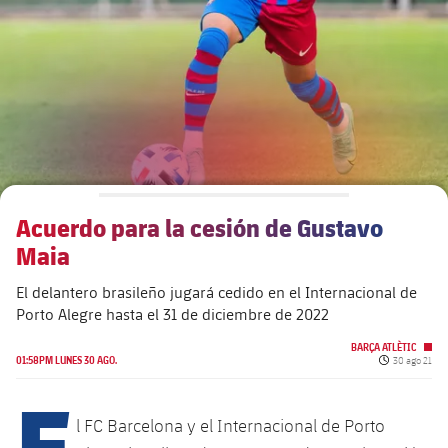
plusicon
más
Junta Directiva
plusicon
más
Estructura ejecutiva
Barça Academy
plusicon
más
Organigramas
Más que un club
chevron-right
label.aria.chevronright
Acuerdo para la cesión de Gustavo
Década a década
Maia
Órganos
Masia 360
chevron-right
label.aria.chevronright
Presidentes
El delantero brasileño jugará cedido en el Internacional de
Porto Alegre hasta el 31 de diciembre de 2022
Documents
La Masia
chevron-right
label.aria.chevronright
Jugadores de leyenda
BARÇA ATLÈTIC
Fecha de pub
01:58PM LUNES 30 AGO.
30 ago 21
Comisiones y órganos
E
Entrenadores
chevron-right
label.aria.chevronright
l FC Barcelona y el Internacional de Porto
Centro de documentación