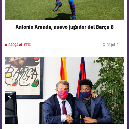
Antonio Aranda, nuevo jugador del Barça B
28 jul. 21
BARÇA ATLÈTIC
label.
FCB Barcelona badge