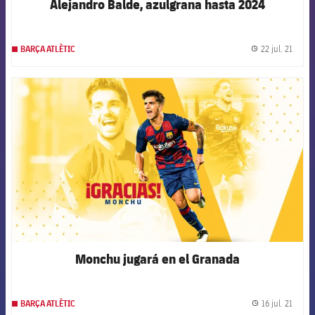
Alejandro Balde, azulgrana hasta 2024
22 jul. 21
BARÇA ATLÈTIC
label.
FCB Barcelona badge
Monchu jugará en el Granada
16 jul. 21
BARÇA ATLÈTIC
label.