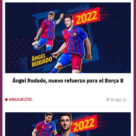
FCB Barcelona badge
Ángel Rodado, nuevo refuerzo para el Barça B
30 ago. 21
BARÇA ATLÈTIC
label.
FCB Barcelona badge