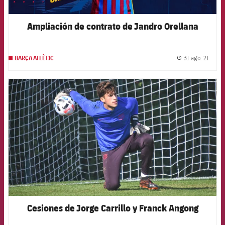
Ampliación de contrato de Jandro Orellana
31 ago. 21
BARÇA ATLÈTIC
label.
FCB Barcelona badge
Cesiones de Jorge Carrillo y Franck Angong