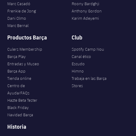
Marc Casadó
Roony Bardghji
Frenkie de Jong
Anthony Gordon
Dani Olmo
Karim Adeyemi
Marc Bernal
Productos Barça
Club
Culers Membership
Spotify Camp Nou
Barça Play
Canal ético
Entradas y Museo
Escudo
Barça App
Himno
Tienda online
Trabaja en las Barça
Centro de
Stores
Ayuda/FAQs
Hazte Beta Tester
Black Friday
Navidad Barça
Historia