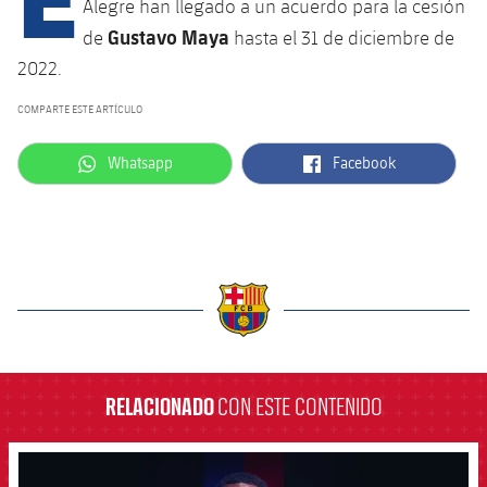
Alegre han llegado a un acuerdo para la cesión
Gustavo Maya
de
hasta el 31 de diciembre de
2022.
plusicon
más
COMPARTE ESTE ARTÍCULO
Instalaciones
label.aria.whatsapp
label.aria.facebook
Whatsapp
Facebook
Spotify Camp Nou
Palau Blaugrana
Estadi Johan Cruyff
label.aria.barcelona
Barça Cafe
plusicon
más
RELACIONADO
CON ESTE CONTENIDO
Ciutat Esportiva
Servicios
plusicon
más
FCB Barcelona badge
La Masia