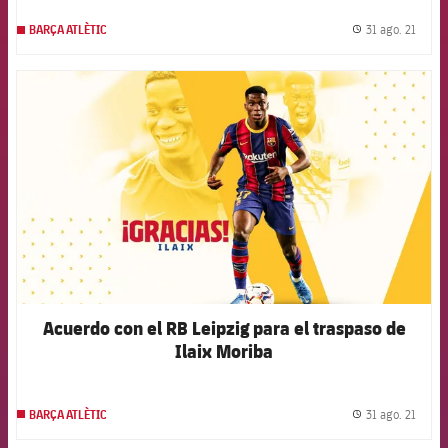
31 ago. 21
BARÇA ATLÈTIC
label.
FCB Barcelona badge
Acuerdo con el RB Leipzig para el traspaso de
Ilaix Moriba
31 ago. 21
BARÇA ATLÈTIC
label.