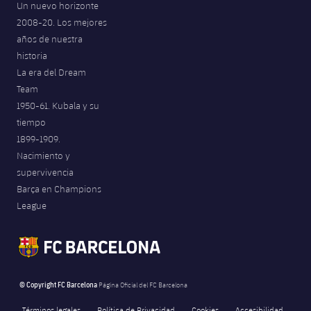
Un nuevo horizonte
2008-20. Los mejores
años de nuestra
historia
La era del Dream
Team
1950-61. Kubala y su
tiempo
1899-1909.
Nacimiento y
supervivencia
Barça en Champions
League
© Copyright FC Barcelona
Página Oficial del FC Barcelona
Términos legales
Política de Privacidad
Cookies
Accesibilidad