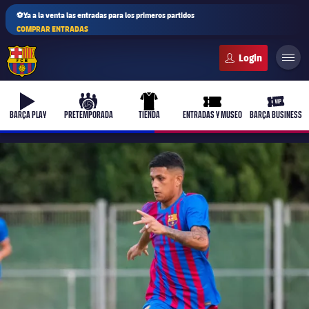
⚽Ya a la venta las entradas para los primeros partidos
COMPRAR ENTRADAS
FC Barcelona club badge
b-play
culers-ball
uniform
ticket-full
ticket-v
BARÇA PLAY
PRETEMPORADA
TIENDA
ENTRADAS Y MUSEO
BARÇA BUSINESS