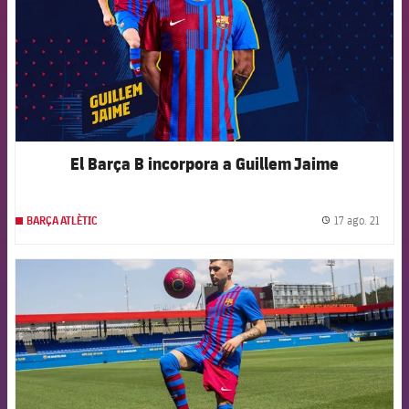
El Barça B incorpora a Guillem Jaime
17 ago. 21
BARÇA ATLÈTIC
label.
FCB Barcelona badge