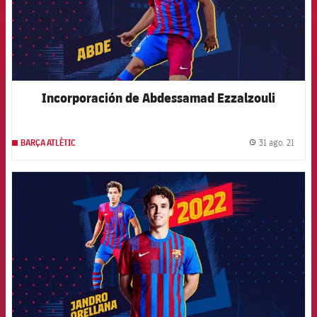
Incorporación de Abdessamad Ezzalzouli
31 ago. 21
BARÇA ATLÈTIC
label.
FCB Barcelona badge