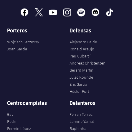
facebook
x
youtube
instagram
spotify
discord
tiktok
Porteros
Defensas
Wojciech Szczęsny
Alejandro Balde
Joan Garcia
Ronald Araujo
Pau Cubarsí
Andreas Christensen
Gerard Martín
Jules Kounde
Eric García
Héctor Fort
Centrocampistas
Delanteros
Gavi
Ferran Torres
Pedri
Lamine Yamal
Fermín López
Raphinha