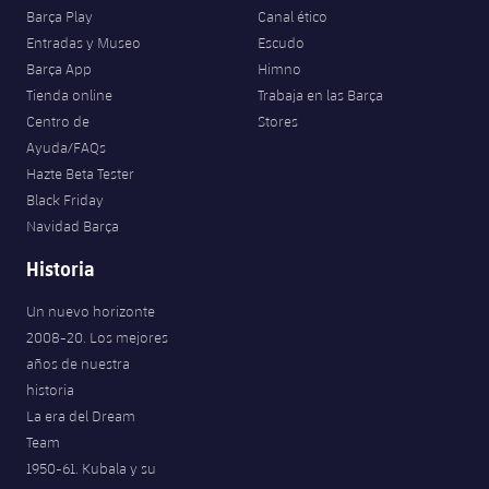
Barça Play
Canal ético
Jugadores
Noticias
Apúntate a las amateurs
plusicon
más
Entradas y Museo
Escudo
Barça App
Himno
Calendario
Voleibol masculino
Apúntate a las amateurs
Tienda online
Trabaja en las Barça
PLUSICON
MÁS
Centro de
Stores
Resultados
Voleibol femenino
Carnet de las Secciones Amateurs
League of Legends
Ayuda/FAQs
Hazte Beta Tester
Clasificaciones
VALORANT Rising
Black Friday
Navidad Barça
Fotos
VALORANT Game Changers
Historia
eFootball
Un nuevo horizonte
2008-20. Los mejores
años de nuestra
historia
La era del Dream
Team
1950-61. Kubala y su