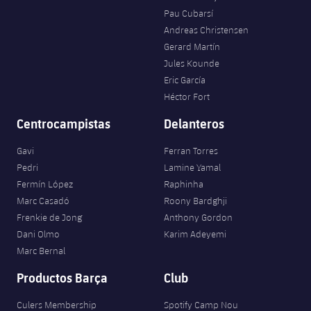
Jugadores
Clasificaciones
Pau Cubarsí
Juvenil
Noticias
Atletismo
plusicon
más
Andreas Christensen
Fotos
Gerard Martín
Infantil
Actualidad
Baloncesto en silla de ruedas
Jules Kounde
plusicon
más
Historia
Eric García
Alevín
Masculino
Héctor Fort
Actualidad
Hockey sobre hielo
plusicon
más
Palmarés
Centrocampistas
Delanteros
Femenino
Jugadores
Actualidad
Hockey hierba
plusicon
más
Gavi
Ferran Torres
Agenda
Pedri
Lamine Yamal
Calendario
Jugadores
Noticias
Patinaje artístico
plusicon
más
Fermín López
Raphinha
Marc Casadó
Roony Bardghji
Resultados
Calendario
Hockey Hierba Masculino
Escuela de Patinaje
Actualidad
Frenkie de Jong
Anthony Gordon
Dani Olmo
Karim Adeyemi
Clasificaciones
Resultados
Hockey Hierba Femenino
Plantilla
Marc Bernal
Rugby
plusicon
más
Productos Barça
Club
Clasificaciones
Agenda
Actualidad
Voleibol
plusicon
más
Culers Membership
Spotify Camp Nou