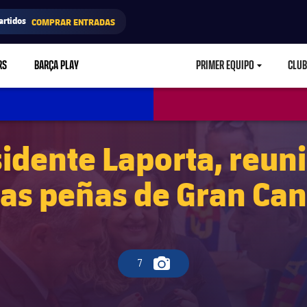
artidos
COMPRAR ENTRADAS
RS
BARÇA PLAY
PRIMER EQUIPO
CLUB
LABEL.ARIA.CARETD
sidente Laporta, reun
ias peñas de Gran Can
7
Icono de cámara