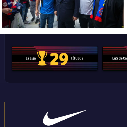
29
La Liga
TÍTULOS
Liga de 
Trofeo de La Liga