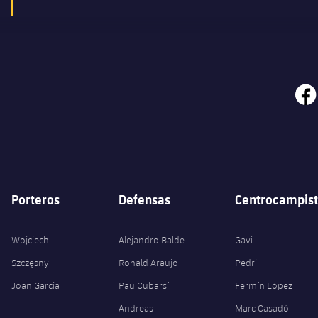
face
Porteros
Defensas
Centrocampist
Wojciech
Alejandro Balde
Gavi
Szczęsny
Ronald Araujo
Pedri
Joan Garcia
Pau Cubarsí
Fermín López
Andreas
Marc Casadó