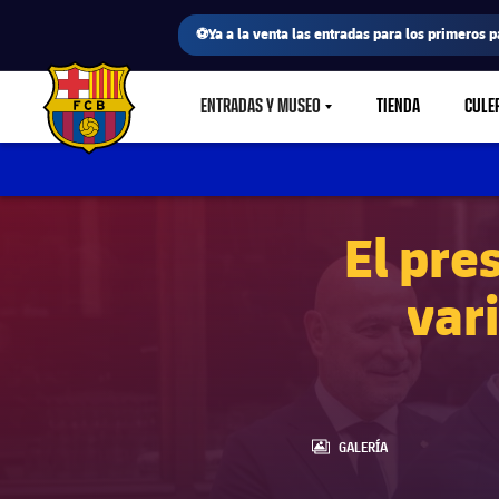
⚽Ya a la venta las entradas para los primeros p
ENTRADAS Y MUSEO
TIENDA
CULE
LABEL.SHARE.CARETDOWN
FC Barcelona club badge
El pre
var
LABEL.ARIA.GALLERY
GALERÍA