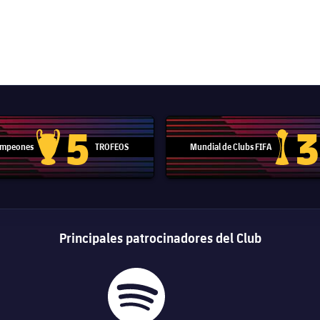
5
3
Campeones
TROFEOS
Mundial de Clubs FIFA
Trofeo de la Liga de Campeones
Trofeo del
Principales patrocinadores del Club