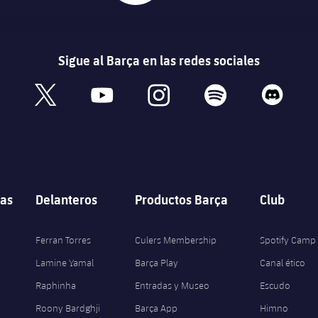
Sigue al Barça en las redes sociales
book
x
youtube
instagram
spotify
discord
as
Delanteros
Productos Barça
Club
Ferran Torres
Culers Membership
Spotify Camp
Lamine Yamal
Barça Play
Canal ético
Raphinha
Entradas y Museo
Escudo
Roony Bardghji
Barça App
Himno