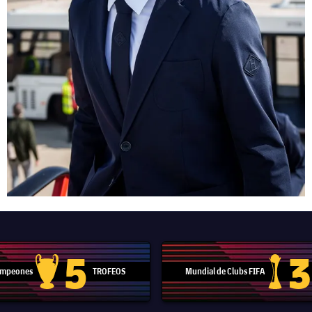
5
3
Campeones
TROFEOS
Mundial de Clubs FIFA
Trofeo de la Liga de Campeones
Trofeo del