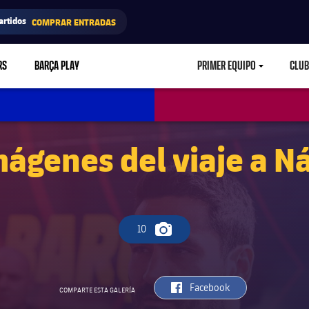
artidos
COMPRAR ENTRADAS
RS
BARÇA PLAY
PRIMER EQUIPO
CLUB
LABEL.ARIA.CARETD
mágenes del viaje a N
10
Icono de cámara
label.aria.facebook
Facebook
COMPARTE ESTA GALERÍA