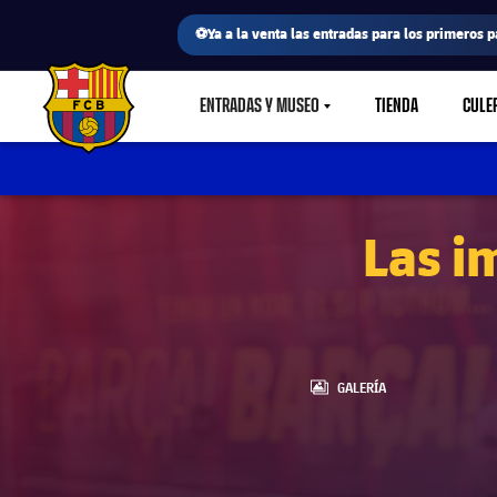
⚽Ya a la venta las entradas para los primeros p
ENTRADAS Y MUSEO
TIENDA
CULE
LABEL.SHARE.CARETDOWN
FC Barcelona club badge
Las i
LABEL.ARIA.GALLERY
GALERÍA