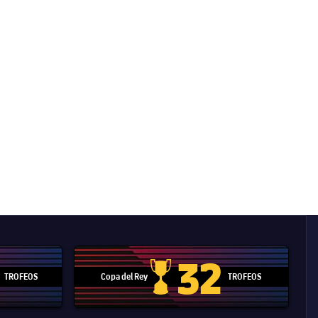
32
TROFEOS
Copa del Rey
TROFEOS
 Mundial de Clubes
Copa del Rey