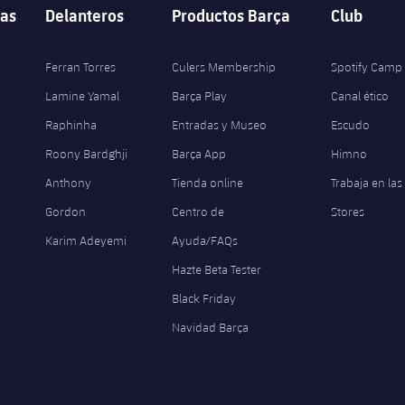
as
Delanteros
Productos Barça
Club
Ferran Torres
Culers Membership
Spotify Camp
Lamine Yamal
Barça Play
Canal ético
Raphinha
Entradas y Museo
Escudo
Roony Bardghji
Barça App
Himno
Anthony
Tienda online
Trabaja en las
Gordon
Centro de
Stores
Karim Adeyemi
Ayuda/FAQs
Hazte Beta Tester
Black Friday
Navidad Barça