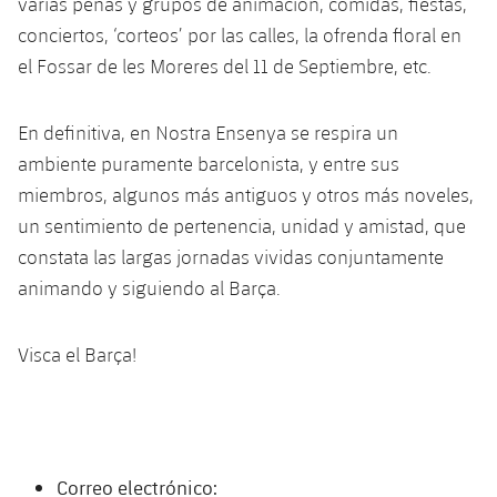
varias peñas y grupos de animación, comidas, fiestas,
plusicon
más
Servicios Médicos
Acreditaciones
Fotos
Fotos
conciertos, ‘corteos’ por las calles, la ofrenda floral en
Infantil A
Entradas
SUB8 B
Calendario
Campus Verano
Actualidad
el Fossar de les Moreres del 11 de Septiembre, etc.
Accesibilidad
Historia
Instalaciones
Infantil B
Resultados
Resultados
Juvenil
PLUSICON
MÁS
En definitiva, en Nostra Ensenya se respira un
Palmarés
Clasificaciones
Jugadores
ambiente puramente barcelonista, y entre sus
Cadete
Primer equipo
plusicon
más
miembros, algunos más antiguos y otros más noveles,
Jugadors
Clasificaciones
Infantil
un sentimiento de pertenencia, unidad y amistad, que
Actualidad
Barça Atlètic
plusicon
más
constata las largas jornadas vividas conjuntamente
Fotos
Alevín
animando y siguiendo al Barça.
Calendario
Actualidad
Base
plusicon
más
Palmarés
Entradas
Calendario
Visca el Barça!
Campus Verano
Actualidad
Historia
Resultados
Resultados
Barça C
PLUSICON
MÁS
Clasificaciones
Jugadores
Junior
Información general
plusicon
más
Correo electrónico: