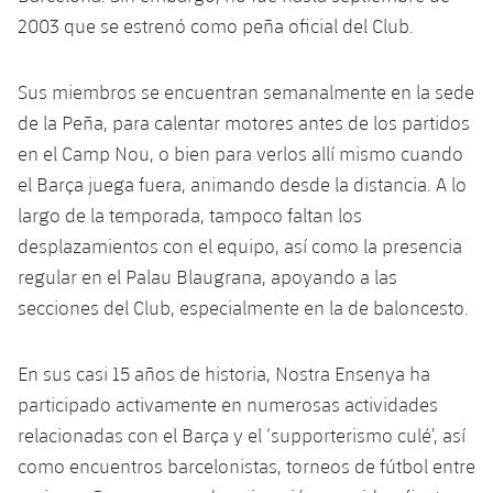
Calendario
Campus Verano
Base
2003 que se estrenó como peña oficial del Club.
SUB13
SUB13 B
Entradas
Barça Atlètic
plusicon
más
PLUSICON
MÁS
Sus miembros se encuentran semanalmente en la sede
SUB12
SUB12 C
Gameday Shows
Junior
de la Peña, para calentar motores antes de los partidos
Primer Equipo
Instalaciones
plusicon
más
en el Camp Nou, o bien para verlos allí mismo cuando
SUB11 A
SUB11 C
Resultados
Cadete A
el Barça juega fuera, animando desde la distancia. A lo
Actualidad
Barça Atlètic
Spotify Camp Nou
plusicon
más
SUB11 B
largo de la temporada, tampoco faltan los
Clasificación
Cadete B
Calendario
desplazamientos con el equipo, así como la presencia
Actualidad
Palau Blaugrana
Base
plusicon
más
SUB10 A
regular en el Palau Blaugrana, apoyando a las
Jugadores
Infantil A
Entradas
Calendario
secciones del Club, especialmente en la de baloncesto.
Estadi Johan Cruyff
Actualidad
SUB10 B
PLUSICON
MÁS
Fotos
Infantil B
Resultados
Resultados
Juvenil
Barça Cafe
Primer equipo
En sus casi 15 años de historia, Nostra Ensenya ha
SUB9 A
plusicon
más
plusicon
más
Historia
Mini
participado activamente en numerosas actividades
Clasificaciones
Clasificaciones
Cadete A
Ciutat Esportiva
Actualidad
SUB9 B
Barça Atlètic
relacionadas con el Barça y el ‘supporterismo culé’, así
plusicon
más
Servicios
Palmarés
plusicon
más
Jugadores
como encuentros barcelonistas, torneos de fútbol entre
Jugadores
Cadete B
Calendario
SUB8 A
La Masia
Actualidad
Base