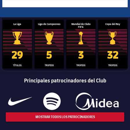
La Liga
Liga de Campeones
Mundial de Clubs
Copa del Rey
FIFA
Trofeo de La Liga
Trofeo de la Liga de Campeones
Trofeo del Mundial de Clube
Copa del 
29
5
3
32
TÍTULOS
TROFEOS
TROFEOS
TROFEOS
Principales patrocinadores del Club
MOSTRAR TODOS LOS PATROCINADORES