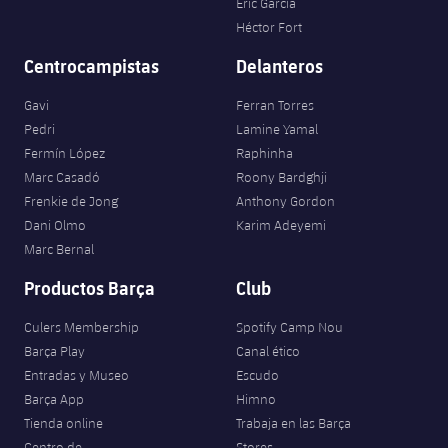
Eric García
Héctor Fort
Centrocampistas
Delanteros
Gavi
Ferran Torres
Pedri
Lamine Yamal
Fermín López
Raphinha
Marc Casadó
Roony Bardghji
Frenkie de Jong
Anthony Gordon
Dani Olmo
Karim Adeyemi
Marc Bernal
Productos Barça
Club
Culers Membership
Spotify Camp Nou
Barça Play
Canal ético
Entradas y Museo
Escudo
Barça App
Himno
Tienda online
Trabaja en las Barça
Centro de
Stores