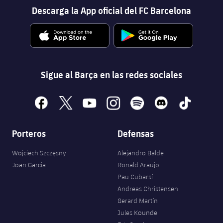
Descarga la App oficial del FC Barcelona
Sigue al Barça en las redes sociales
facebook
x
youtube
instagram
spotify
discord
tiktok
Porteros
Defensas
Wojciech Szczęsny
Alejandro Balde
Joan Garcia
Ronald Araujo
Pau Cubarsí
Andreas Christensen
Gerard Martín
Jules Kounde