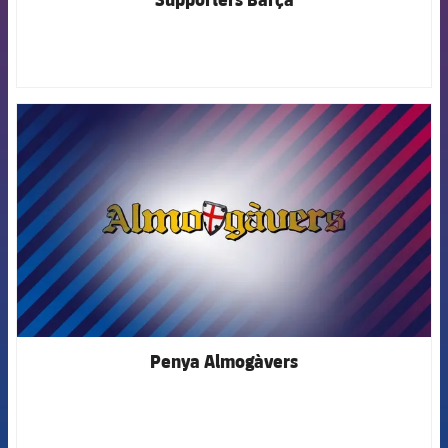
FCB Barcelona badge
Penya Almogàvers