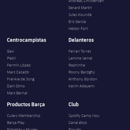
Andreas Christensen
Jugadores
Noticias
Gerard Martín
Apúntate a las amateurs
plusicon
más
Jules Kounde
Calendario
Voleibol masculino
Eric García
Apúntate a las amateurs
PLUSICON
MÁS
Héctor Fort
Resultados
Voleibol femenino
Carnet de las Secciones Amateurs
League of Legends
Centrocampistas
Delanteros
Clasificaciones
Gavi
Ferran Torres
VALORANT Rising
Pedri
Lamine Yamal
Fotos
Fermín López
Raphinha
VALORANT Game Changers
Marc Casadó
Roony Bardghji
Frenkie de Jong
Anthony Gordon
eFootball
Dani Olmo
Karim Adeyemi
Marc Bernal
Productos Barça
Club
Culers Membership
Spotify Camp Nou
Barça Play
Canal ético
Entradas y Museo
Escudo